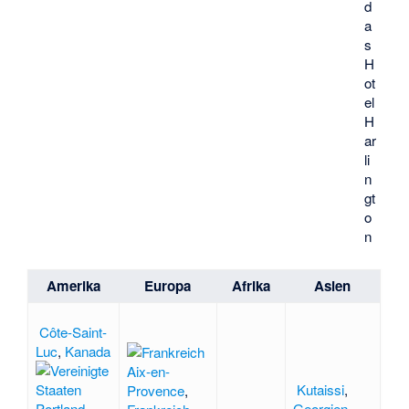
d
a
s
H
ot
el
H
ar
li
n
gt
o
n
Amerika
Europa
Afrika
Asien
Côte-Saint-
Luc
,
Kanada
Aix-en-
Kutaissi
,
Provence
,
Portland
Georgien