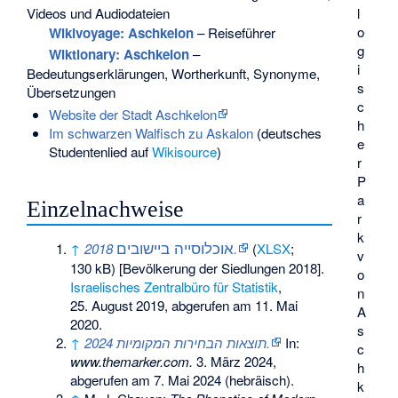
Videos und Audiodateien
l
o
Wikivoyage: Aschkelon
– Reiseführer
g
Wiktionary: Aschkelon
–
i
Bedeutungserklärungen, Wortherkunft, Synonyme,
s
Übersetzungen
c
Website der Stadt Aschkelon
h
Im schwarzen Walfisch zu Askalon
(deutsches
e
Studentenlied auf
Wikisource
)
r
P
a
Einzelnachweise
r
k
אוכלוסייה ביישובים
↑
2018
.
(
XLSX
;
v
130 kB) [Bevölkerung der Siedlungen 2018].
o
Israelisches Zentralbüro für Statistik
,
n
25. August 2019,
abgerufen am 11. Mai
A
2020
.
s
↑
תוצאות הבחירות המקומיות 2024.
In:
c
www.themarker.com.
3. März 2024,
h
abgerufen am 7. Mai 2024
(hebräisch).
k