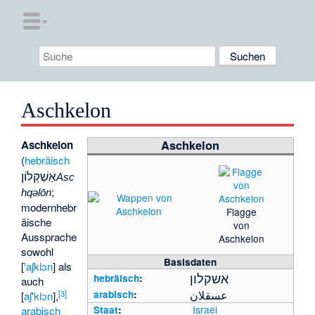
Aschkelon
Aschkelon
Aschkelon
(
hebräisch
אַשְׁקְלוֹן
Asc
;
hqəlōn
modernhebr
Flagge
äische
von
Aussprache
Aschkelon
sowohl
Basisdaten
[
'aʃklɔn
] als
אשקלון
hebräisch
:
auch
عسقلان
[
3
]
arabisch
:
[
aʃ'klɔn
],
Israel
arabisch
Staat
: