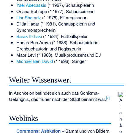
Yaël Abecassis
(* 1967), Schauspielerin
Oriana Schrage
(* 1977), Schauspielerin
Lior Shamriz
(* 1978), Filmregisseur
Dikla Hadar
(* 1981), Schauspielerin und
Synchronsprecherin
Barak Itzhaki
(* 1984), Fußballspieler
Hadas Ben Aroya
(* 1988), Schauspielerin,
Drehbuchautorin und Regisseurin
Maor Levi
(* 1988), Musikproduzent und DJ
Michael Ben David
(* 1996), Sänger
Weiter Wissenswert
In Aschkelon befindet sich auch das
Schikma-
[
7
]
Gefängnis
, das früher nach der Stadt benannt war.
A
r
c
Weblinks
h
ä
Commons
: Ashkelon
– Sammlung von Bildern,
o