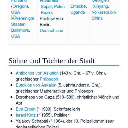
Frankreich
(
Oregon
),
Entebbe
,
Xinyang
,
Sopot
,
Polen
USA
Uganda
Volksrepublik
Bezirk
China
Pankow
von
Berlin,
Baltimore
,
Deutschland
USA
Söhne und Töchter der Stadt
Antiochos von Askalon
(140 v. Chr. – 67 v. Chr.),
griechischer
Philosoph
Eutokios von Askalon
(5. Jahrhundert n. Chr.),
griechischer Mathematiker und Philosoph
Dorotheos von Gaza
(510–580), christlicher Mönch und
Abt
Eva Erben
(* 1930), Schriftstellerin
Israel Katz
(* 1955), Politiker
Ya’akov Schabtai
(* 1964), der 19. Polizeikommissar
der israelischen Polizei