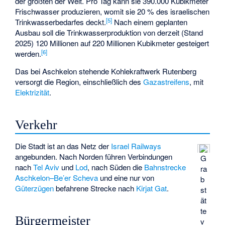
der größten der Welt. Pro Tag kann sie 390.000 Kubikmeter
Frischwasser produzieren, womit sie 20 % des israelischen
[
5
]
Trinkwasserbedarfes deckt.
Nach einem geplanten
Ausbau soll die Trinkwasserproduktion von derzeit (Stand
2025) 120 Millionen auf 220 Millionen Kubikmeter gesteigert
[
6
]
werden.
Das bei Aschkelon stehende
Kohlekraftwerk Rutenberg
versorgt die Region, einschließlich des
Gazastreifens
, mit
Elektrizität
.
Verkehr
Die Stadt ist an das Netz der
Israel Railways
angebunden. Nach Norden führen Verbindungen
G
nach
Tel Aviv
und
Lod
, nach Süden die
Bahnstrecke
ra
Aschkelon–Be’er Scheva
und eine nur von
b
Güterzügen
befahrene Strecke nach
Kirjat Gat
.
st
ät
te
Bürgermeister
v