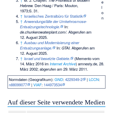
↑
M. J. Chayen:
The Phonetics of Modern
e
Hebrew.
Den Haag / Paris: Mouton,
l
1973;S. 31.
o
↑
Israelisches Zentralbüro für Statistik
n
↑
Anwendungsfälle der Umkehrosmose-
Entsalzungstechnologie.
In:
de.chunkerowaterplant.com/.
Abgerufen am
12. August 2025
.
↑
Ausbau und Modernisierung einer
Entsalzungsanlage.
In:
GTAI.
Abgerufen am
12. August 2025
.
↑
Israel und besetzte Gebiete
.
(
Memento
vom
14. März 2016 im
Internet Archive
) amnesty.de, 28.
März 2002; abgerufen am 29. März 2011.
Normdaten (Geografikum):
GND
:
4229349-2
|
LCCN
:
n88099077
|
VIAF
:
144973534
Auf dieser Seite verwendete Medien