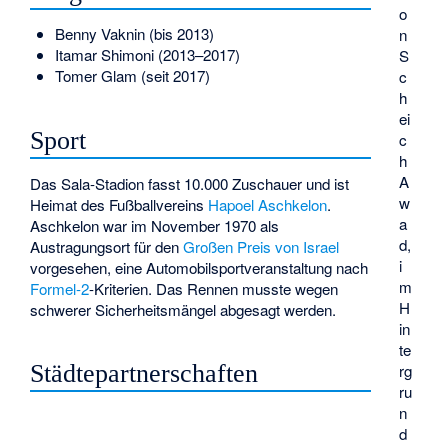
o
Benny Vaknin (bis 2013)
n
Itamar Shimoni (2013–2017)
S
Tomer Glam (seit 2017)
c
h
ei
Sport
c
h
A
Das
Sala-Stadion
fasst 10.000 Zuschauer und ist
w
Heimat des Fußballvereins
Hapoel Aschkelon
.
a
Aschkelon war im November 1970 als
d,
Austragungsort für den
Großen Preis von Israel
i
vorgesehen, eine Automobilsportveranstaltung nach
m
Formel-2
-Kriterien. Das Rennen musste wegen
H
schwerer Sicherheitsmängel abgesagt werden.
in
te
Städtepartnerschaften
rg
ru
n
d