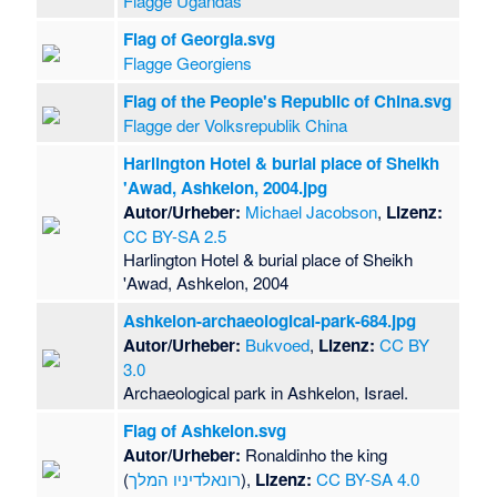
Flagge Ugandas
Flag of Georgia.svg
Flagge Georgiens
Flag of the People's Republic of China.svg
Flagge der Volksrepublik China
Harlington Hotel & burial place of Sheikh
'Awad, Ashkelon, 2004.jpg
Autor/Urheber:
Michael Jacobson
,
Lizenz:
CC BY-SA 2.5
Harlington Hotel & burial place of Sheikh
'Awad, Ashkelon, 2004
Ashkelon-archaeological-park-684.jpg
Autor/Urheber:
Bukvoed
,
Lizenz:
CC BY
3.0
Archaeological park in Ashkelon, Israel.
Flag of Ashkelon.svg
Autor/Urheber:
Ronaldinho the king
(
רונאלדיניו המלך
),
Lizenz:
CC BY-SA 4.0