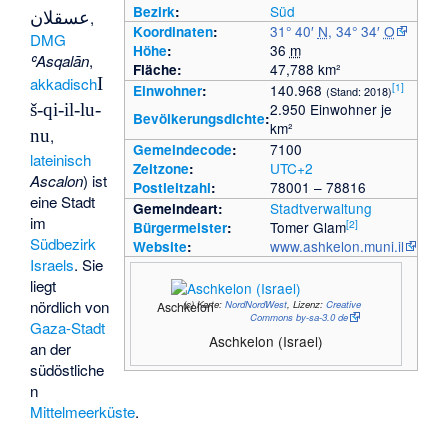
Süd
Bezirk
:
عسقلان
,
31° 40′
N
,
34° 34′
O
Koordinaten
:
DMG
36
m
Höhe
:
ʿAsqalān
,
47,788 km²
Fläche:
akkadisch
I
[
1
]
140.968
Einwohner
:
(Stand: 2018)
š-qi-il-lu-
2.950 Einwohner je
Bevölkerungsdichte
:
km²
nu
,
7100
Gemeindecode
:
lateinisch
UTC+2
Zeitzone
:
Ascalon
) ist
78001 – 78816
Postleitzahl
:
eine Stadt
Stadtverwaltung
Gemeindeart:
im
[
2
]
Tomer Glam
Bürgermeister
:
Südbezirk
www.ashkelon.muni.il
Website
:
Israels
. Sie
liegt
nördlich von
(c)
Karte:
NordNordWest
, Lizenz:
Creative
Aschkelon
Commons by-sa-3.0 de
Gaza-Stadt
Aschkelon (Israel)
an der
südöstliche
n
Mittelmeerküste
.