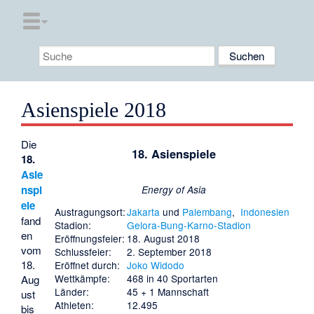
Asienspiele 2018
Die
18. Asienspiele
18.
Asie
nspi
Energy of Asia
ele
Austragungsort:
Jakarta
und
Palembang
,
Indonesien
fand
Stadion:
Gelora-Bung-Karno-Stadion
en
Eröffnungsfeier:
18. August 2018
vom
Schlussfeier:
2. September 2018
18.
Eröffnet durch:
Joko Widodo
Wettkämpfe:
468 in 40 Sportarten
Aug
Länder:
45 + 1 Mannschaft
ust
Athleten:
12.495
bis