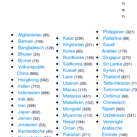
n
e
n
Philippinen
(321)
Afghanistan
(85)
Katar
Palästina
(236)
(88)
Bahrain
(109)
Kirgisistan
Saudi-
(221)
Bangladesch
(128)
Korea
Arabien
(60)
(179)
Bhutan
(24)
Nordkorea
Singapur
(168)
(270)
Brunei
(15)
Südkorea
Sri Lanka
(808)
(201)
Volksrepublik
Kuwait
Syrien
(42)
(74)
China
(889)
Laos
Thailand
(139)
(827)
Hongkong
(592)
Libanon
Tadschikistan
(28)
(11
Indien
(710)
Macau
Turkmenistan
(110)
(73
Indonesien
(966)
Malaysia
Osttimor
(451)
(69)
Irak
(60)
Malediven
Chinesisch
(152)
Iran
(398)
Mongolei
Taipeh
(328)
(563)
Japan
(802)
Myanmar
Usbekistan
(113)
(341)
Jemen
(32)
Nepal
Vereinigte
(194)
Jordanien
(53)
Oman
Arabische
(75)
Kambodscha
(45)
Pakistan
Emirate
(311)
(146)