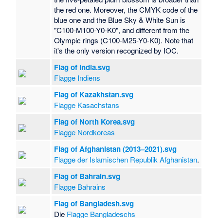
the red one. Moreover, the CMYK code of the
blue one and the Blue Sky & White Sun is
"C100-M100-Y0-K0", and different from the
Olympic rings (C100-M25-Y0-K0). Note that
it's the only version recognized by IOC.
Flag of India.svg
Flagge Indiens
Flag of Kazakhstan.svg
Flagge Kasachstans
Flag of North Korea.svg
Flagge Nordkoreas
Flag of Afghanistan (2013–2021).svg
Flagge der Islamischen Republik Afghanistan
.
Flag of Bahrain.svg
Flagge Bahrains
Flag of Bangladesh.svg
Die
Flagge Bangladeschs