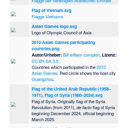
Flagge der Vereinigten Arabischen Emirate
Flag of Vietnam.svg
Flagge Vietnams
Asian Games logo.svg
Logo of Olympic Council of Asia
2010 Asian Games participating
countries.png
Autor/Urheber:
Bill william compton
,
Lizenz:
CC BY-SA 3.0
Countries which participated in the
2010
Asian Games
. Red circle shows the host city
Guangzhou
.
Flag of the United Arab Republic (1958–
1971), Flag of Syria (1980–2024).svg
Flag of Syria. Originally flag of the Syria
Revolution (from 2011),
de facto
flag of Syria
beginning December 2024, official beginning
March 2025.