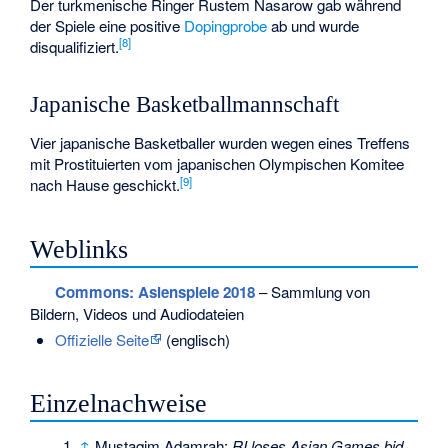
Der turkmenische Ringer
Rustem Nasarow
gab während
der Spiele eine positive
Dopingprobe
ab und wurde
[
8
]
disqualifiziert.
Japanische Basketballmannschaft
Vier japanische Basketballer wurden wegen eines Treffens
mit Prostituierten vom japanischen Olympischen Komitee
[
9
]
nach Hause geschickt.
Weblinks
Commons
: Asienspiele 2018
– Sammlung von
Bildern, Videos und Audiodateien
Offizielle Seite
(englisch)
Einzelnachweise
↑
Mustaqim Adamrah:
RI loses Asian Games bid