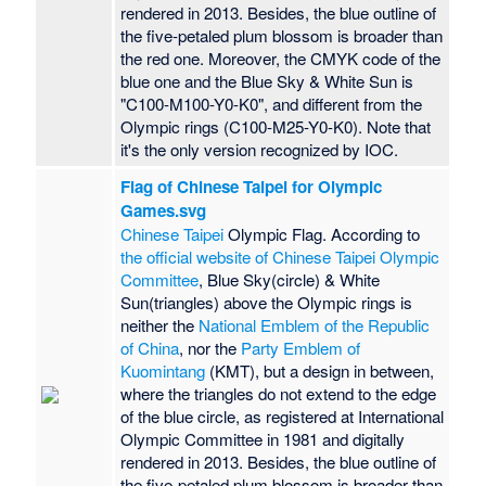
rendered in 2013. Besides, the blue outline of
the five-petaled plum blossom is broader than
the red one. Moreover, the CMYK code of the
blue one and the Blue Sky & White Sun is
"C100-M100-Y0-K0", and different from the
Olympic rings (C100-M25-Y0-K0). Note that
it's the only version recognized by IOC.
Flag of Chinese Taipei for Olympic
Games.svg
Chinese Taipei
Olympic Flag. According to
the official website of Chinese Taipei Olympic
Committee
, Blue Sky(circle) & White
Sun(triangles) above the Olympic rings is
neither the
National Emblem of the Republic
of China
, nor the
Party Emblem of
Kuomintang
(KMT), but a design in between,
where the triangles do not extend to the edge
of the blue circle, as registered at International
Olympic Committee in 1981 and digitally
rendered in 2013. Besides, the blue outline of
the five-petaled plum blossom is broader than