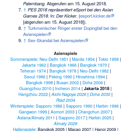
Palembang.
Abgerufen am 15. August 2018
.
↑
PES 2018 repräsentiert eSport bei den Asian
Games 2018
. In:
Der Kicker
. (
esport.kicker.de
[abgerufen am 15. August 2018]).
↑
Turkmenischer Ringer erster Dopingfall bei den
Asienspielen
↑
Sex-Skandal bei Asienspielen
Asienspiele
Sommerspiele
:
Neu-Delhi 1951
|
Manila 1954
|
Tokio 1958
|
Jakarta 1962
|
Bangkok 1966
|
Bangkok 1970
|
Teheran 1974
|
Bangkok 1978
|
Neu-Delhi 1982
|
Seoul 1986
|
Peking 1990
|
Hiroshima 1994
|
Bangkok 1998
|
Busan 2002
|
Doha 2006
|
Guangzhou 2010
|
Incheon 2014
|
|
Jakarta 2018
Hangzhou 2022
|
|
|
Aichi-Nagoya 2026
Doha 2030
Riad 2034
Winterspiele
:
Sapporo 1986
|
Sapporo 1990
|
Harbin 1996
|
Gangwon 1999
|
Aomori 2003
|
Changchun 2007
|
Astana/Almaty 2011
|
Sapporo 2017
|
Harbin 2025
|
Almaty 2029
Hallenspiele
:
Bangkok 2005
|
Macao 2007
|
Hanoi 2009
|