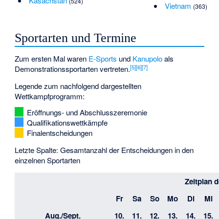
Kasachstan
(524)
Vietnam
(363)
Sportarten und Termine
Zum ersten Mal waren
E-Sports
und
Kanupolo
als
[
5
]
[
6
]
[
7
]
Demonstrationssportarten vertreten.
Legende zum nachfolgend dargestellten
Wettkampfprogramm:
Eröffnungs- und Abschlusszeremonie
Qualifikationswettkämpfe
Finalentscheidungen
Letzte Spalte: Gesamtanzahl der Entscheidungen in den
einzelnen Sportarten
Zeitplan 
Fr
Sa
So
Mo
Di
Mi
Aug./Sept.
10.
11.
12.
13.
14.
15.