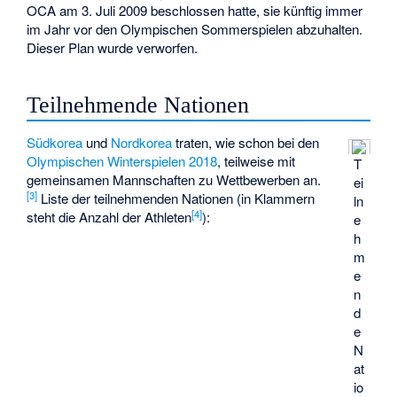
OCA am 3. Juli 2009 beschlossen hatte, sie künftig immer
im Jahr vor den Olympischen Sommerspielen abzuhalten.
Dieser Plan wurde verworfen.
Teilnehmende Nationen
Südkorea
und
Nordkorea
traten, wie schon bei den
Olympischen Winterspielen 2018
, teilweise mit
T
gemeinsamen Mannschaften zu Wettbewerben an.
ei
[
3
]
Liste der teilnehmenden Nationen (in Klammern
ln
[
4
]
steht die Anzahl der Athleten
):
e
h
m
e
n
d
e
N
at
io