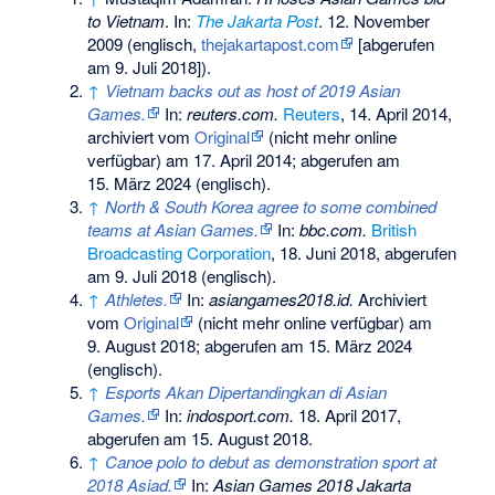
to Vietnam
. In:
The Jakarta Post
. 12. November
2009 (englisch,
thejakartapost.com
[abgerufen
am 9. Juli 2018]).
↑
Vietnam backs out as host of 2019 Asian
Games.
In:
reuters.com.
Reuters
, 14. April 2014,
archiviert vom
Original
(nicht mehr online
verfügbar) am
17. April 2014
;
abgerufen am
15. März 2024
(englisch).
↑
North & South Korea agree to some combined
teams at Asian Games.
In:
bbc.com.
British
Broadcasting Corporation
, 18. Juni 2018,
abgerufen
am 9. Juli 2018
(englisch).
↑
Athletes.
In:
asiangames2018.id.
Archiviert
vom
Original
(nicht mehr online verfügbar) am
9. August 2018
;
abgerufen am 15. März 2024
(englisch).
↑
Esports Akan Dipertandingkan di Asian
Games.
In:
indosport.com.
18. April 2017,
abgerufen am 15. August 2018
.
↑
Canoe polo to debut as demonstration sport at
2018 Asiad.
In:
Asian Games 2018 Jakarta