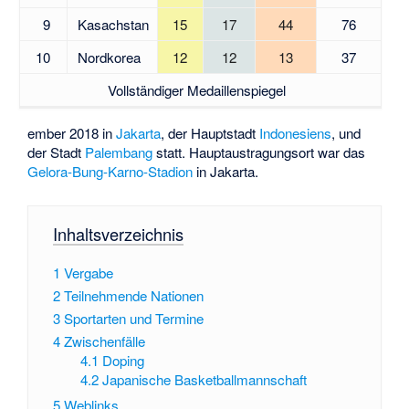
9
Kasachstan
15
17
44
76
10
Nordkorea
12
12
13
37
Vollständiger Medaillenspiegel
ember 2018 in
Jakarta
, der Hauptstadt
Indonesiens
, und
der Stadt
Palembang
statt. Hauptaustragungsort war das
Gelora-Bung-Karno-Stadion
in Jakarta.
Inhaltsverzeichnis
1
Vergabe
2
Teilnehmende Nationen
3
Sportarten und Termine
4
Zwischenfälle
4.1
Doping
4.2
Japanische Basketballmannschaft
5
Weblinks