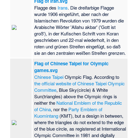
Flag of Iran.svg
Flagge des
Irans
. Die dreifarbige Flagge
wurde 1906 eingeführt, aber nach der
Islamischen Revolution von 1979 wurden die
Arabische Wörter 'Allahu akbar' ('Gott ist
groß'), in der Kufischen Schrift vom Koran
geschrieben und 22-mal wiederholt, in den
roten und grünen Streifen eingefügt, so daß
sie an den zentralen weißen Streifen grenzen.
Flag of Chinese Taipei for Olympic
games.svg
Chinese Taipei
Olympic Flag. According to
the official website of Chinese Taipei Olympic
Committee
, Blue Sky(circle) & White
Sun(triangles) above the Olympic rings is
neither the
National Emblem of the Republic
of China
, nor the
Party Emblem of
Kuomintang
(KMT), but a design in between,
where the triangles do not extend to the edge
of the blue circle, as registered at International
Olympic Committee in 1981 and digitally