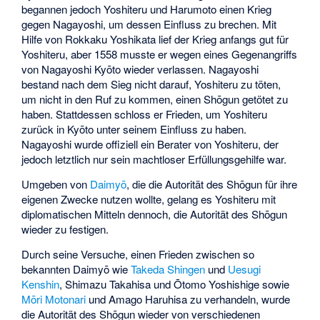
begannen jedoch Yoshiteru und Harumoto einen Krieg
gegen Nagayoshi, um dessen Einfluss zu brechen. Mit
Hilfe von
Rokkaku Yoshikata
lief der Krieg anfangs gut für
Yoshiteru, aber 1558 musste er wegen eines Gegenangriffs
von Nagayoshi Kyōto wieder verlassen. Nagayoshi
bestand nach dem Sieg nicht darauf, Yoshiteru zu töten,
um nicht in den Ruf zu kommen, einen Shōgun getötet zu
haben. Stattdessen schloss er Frieden, um Yoshiteru
zurück in Kyōto unter seinem Einfluss zu haben.
Nagayoshi wurde offiziell ein Berater von Yoshiteru, der
jedoch letztlich nur sein machtloser Erfüllungsgehilfe war.
Umgeben von
Daimyō
, die die Autorität des Shōgun für ihre
eigenen Zwecke nutzen wollte, gelang es Yoshiteru mit
diplomatischen Mitteln dennoch, die Autorität des Shōgun
wieder zu festigen.
Durch seine Versuche, einen Frieden zwischen so
bekannten Daimyō wie
Takeda Shingen
und
Uesugi
Kenshin
,
Shimazu Takahisa
und
Ōtomo Yoshishige
sowie
Mōri Motonari
und
Amago Haruhisa
zu verhandeln, wurde
die Autorität des Shōgun wieder von verschiedenen