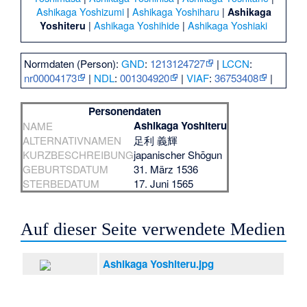
Ashikaga Yoshizumi
|
Ashikaga Yoshiharu
|
Ashikaga
|
Ashikaga Yoshihide
|
Ashikaga Yoshiaki
Yoshiteru
Normdaten (Person):
GND
:
1213124727
|
LCCN
:
nr00004173
|
NDL
:
001304920
|
VIAF
:
36753408
|
Personendaten
Ashikaga Yoshiteru
NAME
ALTERNATIVNAMEN
足利 義輝
KURZBESCHREIBUNG
japanischer Shōgun
GEBURTSDATUM
31. März 1536
STERBEDATUM
17. Juni 1565
Auf dieser Seite verwendete Medien
Ashikaga Yoshiteru.jpg