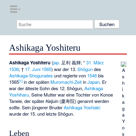
Ashikaga Yoshiteru
Ashikaga Yoshiteru
(
jap.
足利 義輝; *
31. März
1536
; †
17. Juni
1565
) war der 13.
Shōgun
des
A
Ashikaga-Shogunates
und regierte von
1546
bis
s
[
1
]
1565
in der späten
Muromachi-Zeit
in
Japan
. Er
h
war der älteste Sohn des 12. Shōgun,
Ashikaga
i
Yoshiharu
. Seine Mutter war eine Tochter von
Konoe
k
Taneie
, der später
Keijuin
(
慶寿院
) genannt werden
a
sollte. Sein jüngerer Bruder
Ashikaga Yoshiaki
g
wurde der 15. und letzte Shōgun.
a
Y
o
Leben
s