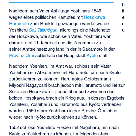
h
Nachdem sein Vater Ashikaga Yoshiharu 1546
it
wegen eines politischen Kampfes mit
Hosokawa
e
Harumoto
zum Rücktritt gezwungen wurde, wurde
r
Yoshiteru
Seii Taishōgun
, allerdings eine Marionette
u
der Hosokawa, wie schon sein Vater. Yoshiteru war
damals erst 11 Jahre alt und die Zeremonie zu
seiner Amtseinsetzung fand in der in Sakamoto in der
Provinz Ōmi
außerhalb der Hauptstadt
Kyōto
statt.
Nachdem Yoshiteru im Amt war, schloss sein Vater
Yoshiharu ein Abkommen mit Harumoto, um nach Kyōto
zurückkehren zu können. Harumotos Gefolgsmann
Miyoshi Nagayoshi
brach jedoch mit Harumoto und lief zur
Seite von
Hosokawa Ujitsuna
über und zwischen den
beiden Hosokawa brach ein Krieg aus, in dessen Ergebnis
Yoshiteru, Yoshiharu und Harumoto aus Kyōto vertrieben
wurden. 1550 starb Yoshiharu in der Provinz Ōmi ohne
wieder nach Kyōto zurückkehren zu können.
1552 schloss Yoshiteru Frieden mit Nagaharu, um nach
Kyōto zurückkehren zu können. Im folgenden Jahr