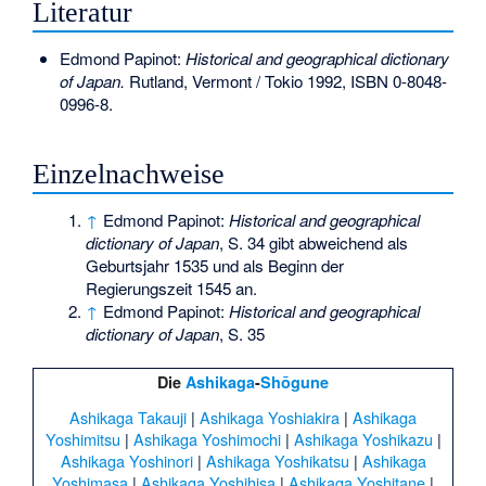
Literatur
Edmond Papinot:
Historical and geographical dictionary
of Japan.
Rutland, Vermont / Tokio 1992,
ISBN 0-8048-
0996-8
.
Einzelnachweise
↑
Edmond Papinot:
Historical and geographical
dictionary of Japan
, S. 34 gibt abweichend als
Geburtsjahr 1535 und als Beginn der
Regierungszeit 1545 an.
↑
Edmond Papinot:
Historical and geographical
dictionary of Japan
, S. 35
Die
Ashikaga
-
Shōgune
Ashikaga Takauji
|
Ashikaga Yoshiakira
|
Ashikaga
Yoshimitsu
|
Ashikaga Yoshimochi
|
Ashikaga Yoshikazu
|
Ashikaga Yoshinori
|
Ashikaga Yoshikatsu
|
Ashikaga
Yoshimasa
|
Ashikaga Yoshihisa
|
Ashikaga Yoshitane
|