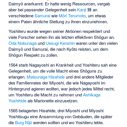
Daimyō anerkannt. Er hatte wenig Ressourcen, vergab
aber bei passender Gelegenheit sein
Kanji
輝
an
verschiedene
Samurai
wie
Mōri Terumoto
, um etwas
einem Paten ähnliche Stellung zu ihnen einzunehmen.
Yoshiteru wurde wegen seiner Aktionen respektiert und
viele Forscher sehen ihn als letzten effektiven Shōgun an.
Oda Nobunaga
und
Uesugi Kenshin
waren unter den vielen
Daimyō und Samurai, die nach Kyōto reisten, um dem
Shōgun Respekt zu zollen.
1564 starb Nagayoshi an Krankheit und Yoshiteru sah eine
Gelegenheit, um die volle Macht eines Shōguns zu
erlangen.
Matsunaga Hisahide
und drei andere Mitglieder
des Familienrates der
Miyoshi
, die wie Nagayoshi im
Hintergrund agieren wollten, war jedoch jedes Mittel recht,
um Yoshiteru die Macht zu nehmen und
Ashikaga
Yoshihide
als Marionette einzusetzen.
1565 belagerten Hisahide, drei Miyoshi und
Miyoshi
Yoshitsugu
eine Ansammlung von Gebäuden, die später
die
Burg Nijō
werden sollten und wo Yoshiteru lebte.