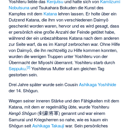
Yoshiteru liebte das
Kenjutsu
und hatte sich von
Kamiizumi
Nobutsuna
und
Tsukahara Bokuden
die Kunst des
Kampfes mit dem
Katana
lehren lassen. Er holte über ein
Dutzend Katana, die ihm von verschiedenen Daimyō
geschenkt worden waren, hervor und es wird gesagt, dass
er persönlich eine große Anzahl der Feinde getötet habe,
während der ein unbezahlbares Katana nach dem anderen
zur Seite warf, da es im Kampf zerbrochen war. Ohne Hilfe
von Daimyō, die ihn rechtzeitig zu Hilfe kommen konnten,
wurden die wenigen Truppen unter Yoshiteru von der
Übermacht der Miyoshi überrannt. Yoshiteru starb durch
[
2
]
Seppuku
.
Yoshiterus Mutter soll am gleichen Tag
gestorben sein.
Drei Jahre später wurde sein Cousin
Ashikaga Yoshihide
der 14. Shōgun.
Wegen seiner inneren Stärke und den Fähigkeiten mit dem
Katana, mit dem er regelmäßig übte, wurde Yoshiteru
剣豪将軍
Kengō Shōgun
(
) genannt und war einem
Samurai und Kriegsherren so nahe, wie es kaum ein
Shōgun seit
Ashikaga Takauji
war. Sein persönliches