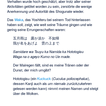
Verhalten wurde hoch geschätzt, aber trotz aller seiner
Aktivitäten getötet worden zu sein, zerstörte die wenige
Anerkennung und Autorität des Shogunate wieder.
Das
Waka
, das Yoshiteru bei seinem Tod hinterlassen
haben soll, zeigt, wie weit seine Träume gingen und wie
gering seine Errungenschaften waren:
五月雨は 露か涙か 不如帰
我が名をあげよ 雲の上まで
Samidare wa Tsuyu ka Namida ka Hototogisu
Waga na o ageyo Kumo no Ue made.
Der Mairegen fällt, sind es meine Tränen oder der
Dunst, der mich umgibt?
Hototogisu (ein
Kuckuck
(
Cuculus poliocephalus
),
dessen Kanji auch als
um niemals zurückzukehren
gelesen werden kann) nimmt meinen Namen und steigt
über die Wolken.