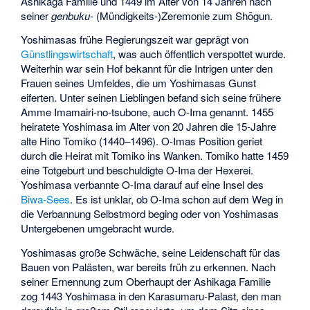
Ashikaga Familie und 1449 im Alter von 14 Jahren nach
seiner
genbuku
- (Mündigkeits-)Zeremonie zum Shōgun.
Yoshimasas frühe Regierungszeit war geprägt von
Günstlingswirtschaft
, was auch öffentlich verspottet wurde.
Weiterhin war sein Hof bekannt für die Intrigen unter den
Frauen seines Umfeldes, die um Yoshimasas Gunst
eiferten. Unter seinen Lieblingen befand sich seine frühere
Amme Imamairi-no-tsubone, auch O-Ima genannt. 1455
heiratete Yoshimasa im Alter von 20 Jahren die 15-Jahre
alte
Hino Tomiko
(1440–1496). O-Imas Position geriet
durch die Heirat mit Tomiko ins Wanken. Tomiko hatte 1459
eine Totgeburt und beschuldigte O-Ima der Hexerei.
Yoshimasa verbannte O-Ima darauf auf eine Insel des
Biwa-Sees
. Es ist unklar, ob O-Ima schon auf dem Weg in
die Verbannung Selbstmord beging oder von Yoshimasas
Untergebenen umgebracht wurde.
Yoshimasas große Schwäche, seine Leidenschaft für das
Bauen von Palästen, war bereits früh zu erkennen. Nach
seiner Ernennung zum Oberhaupt der Ashikaga Familie
zog 1443 Yoshimasa in den Karasumaru-Palast, den man