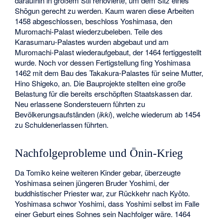
daraufhin in großem Stil renovierte, um dem Sitz eines
Shōgun gerecht zu werden. Kaum waren diese Arbeiten
1458 abgeschlossen, beschloss Yoshimasa, den
Muromachi-Palast
wiederzubeleben. Teile des
Karasumaru-Palastes wurden abgebaut und am
Muromachi-Palast wiederaufgebaut, der 1464 fertiggestellt
wurde. Noch vor dessen Fertigstellung fing Yoshimasa
1462 mit dem Bau des Takakura-Palastes für seine Mutter,
Hino Shigeko, an. Die Bauprojekte stellten eine große
Belastung für die bereits erschöpften Staatskassen dar.
Neu erlassene Sondersteuern führten zu
Bevölkerungsaufständen (
ikki
), welche wiederum ab 1454
zu Schuldenerlassen führten.
Nachfolgeprobleme und Ōnin-Krieg
Da Tomiko keine weiteren Kinder gebar, überzeugte
Yoshimasa seinen jüngeren Bruder
Yoshimi
, der
buddhistischer Priester war, zur Rückkehr nach Kyōto.
Yoshimasa schwor Yoshimi, dass Yoshimi selbst im Falle
einer Geburt eines Sohnes sein Nachfolger wäre. 1464