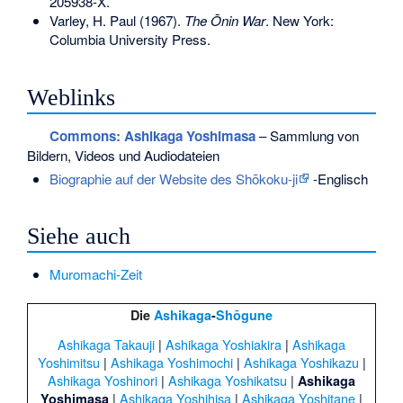
205938-X
.
Varley, H. Paul (1967).
The Ōnin War
. New York:
Columbia University Press.
Weblinks
Commons
: Ashikaga Yoshimasa
– Sammlung von
Bildern, Videos und Audiodateien
Biographie auf der Website des Shōkoku-ji
-Englisch
Siehe auch
Muromachi-Zeit
Die
Ashikaga
-
Shōgune
Ashikaga Takauji
|
Ashikaga Yoshiakira
|
Ashikaga
Yoshimitsu
|
Ashikaga Yoshimochi
|
Ashikaga Yoshikazu
|
Ashikaga Yoshinori
|
Ashikaga Yoshikatsu
|
Ashikaga
|
Ashikaga Yoshihisa
|
Ashikaga Yoshitane
|
Yoshimasa