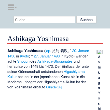
Ashikaga Yoshimasa
Ashikaga Yoshimasa
(
jap.
足利 義政, *
20. Januar
1436
in
Kyōto
; †
27. Januar
1490
in Kyōto) war der
A
achte
Shōgun
des
Ashikaga-Shogunates
und
s
herrschte von 1449 bis 1473. Der Einfluss der unter
hi
seiner Gönnerschaft entstandenen
Higashiyama-
k
Kultur
besteht in der japanischen Kunst bis in die
a
Moderne. Inbegriff der Higashiyama-Kultur ist der
g
von Yoshimasa erbaute
Ginkaku-ji
.
a
Y
o
s
hi