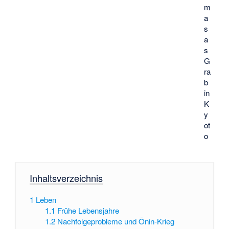
m
a
s
a
s
G
ra
b
in
K
y
ot
o
Inhaltsverzeichnis
1
Leben
1.1
Frühe Lebensjahre
1.2
Nachfolgeprobleme und Ōnin-Krieg