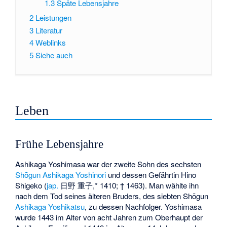
1.3
Späte Lebensjahre
2
Leistungen
3
Literatur
4
Weblinks
5
Siehe auch
Leben
Frühe Lebensjahre
Ashikaga Yoshimasa war der zweite Sohn des sechsten
Shōgun
Ashikaga Yoshinori
und dessen Gefährtin Hino
Shigeko (
jap.
日野 重子,* 1410; † 1463). Man wählte ihn
nach dem Tod seines älteren Bruders, des siebten Shōgun
Ashikaga Yoshikatsu
, zu dessen Nachfolger. Yoshimasa
wurde 1443 im Alter von acht Jahren zum Oberhaupt der