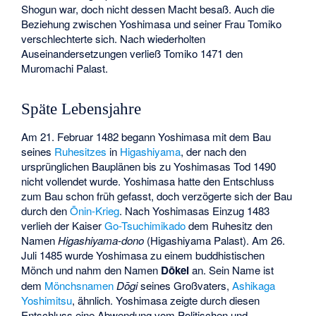
Shogun war, doch nicht dessen Macht besaß. Auch die
Beziehung zwischen Yoshimasa und seiner Frau Tomiko
verschlechterte sich. Nach wiederholten
Auseinandersetzungen verließ Tomiko 1471 den
Muromachi Palast.
Späte Lebensjahre
Am 21. Februar 1482 begann Yoshimasa mit dem Bau
seines
Ruhesitzes
in
Higashiyama
, der nach den
ursprünglichen Bauplänen bis zu Yoshimasas Tod 1490
nicht vollendet wurde. Yoshimasa hatte den Entschluss
zum Bau schon früh gefasst, doch verzögerte sich der Bau
durch den
Ōnin-Krieg
. Nach Yoshimasas Einzug 1483
verlieh der Kaiser
Go-Tsuchimikado
dem Ruhesitz den
Namen
Higashiyama-dono
(Higashiyama Palast). Am 26.
Juli 1485 wurde Yoshimasa zu einem buddhistischen
Mönch und nahm den Namen
Dōkei
an. Sein Name ist
dem
Mönchsnamen
Dōgi
seines Großvaters,
Ashikaga
Yoshimitsu
, ähnlich. Yoshimasa zeigte durch diesen
Entschluss eine Abwendung vom Politischen und