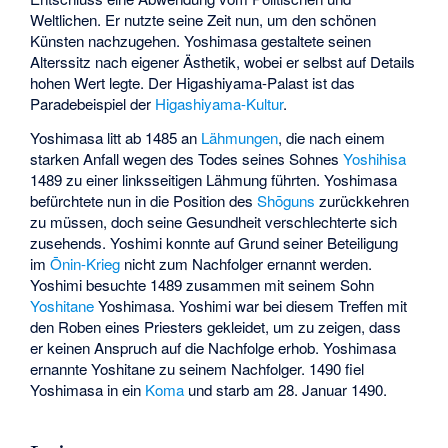
Weltlichen. Er nutzte seine Zeit nun, um den schönen
Künsten nachzugehen. Yoshimasa gestaltete seinen
Alterssitz nach eigener Ästhetik, wobei er selbst auf Details
hohen Wert legte. Der Higashiyama-Palast ist das
Paradebeispiel der
Higashiyama-Kultur
.
Yoshimasa litt ab 1485 an
Lähmungen
, die nach einem
starken Anfall wegen des Todes seines Sohnes
Yoshihisa
1489 zu einer linksseitigen Lähmung führten. Yoshimasa
befürchtete nun in die Position des
Shōguns
zurückkehren
zu müssen, doch seine Gesundheit verschlechterte sich
zusehends.
Yoshimi
konnte auf Grund seiner Beteiligung
im
Ōnin-Krieg
nicht zum Nachfolger ernannt werden.
Yoshimi besuchte 1489 zusammen mit seinem Sohn
Yoshitane
Yoshimasa. Yoshimi war bei diesem Treffen mit
den Roben eines Priesters gekleidet, um zu zeigen, dass
er keinen Anspruch auf die Nachfolge erhob. Yoshimasa
ernannte Yoshitane zu seinem Nachfolger. 1490 fiel
Yoshimasa in ein
Koma
und starb am 28. Januar 1490.