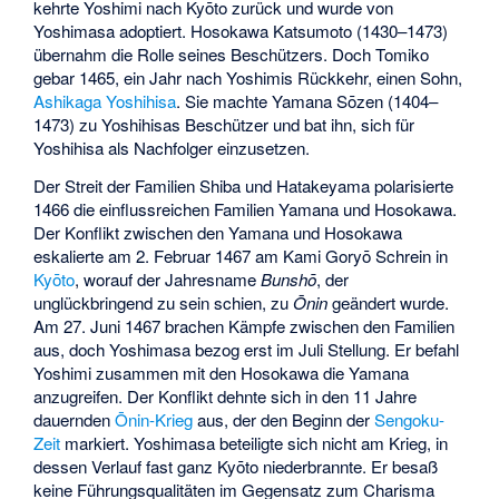
kehrte Yoshimi nach Kyōto zurück und wurde von
Yoshimasa adoptiert. Hosokawa Katsumoto (1430–1473)
übernahm die Rolle seines Beschützers. Doch Tomiko
gebar 1465, ein Jahr nach Yoshimis Rückkehr, einen Sohn,
Ashikaga Yoshihisa
. Sie machte Yamana Sōzen (1404–
1473) zu Yoshihisas Beschützer und bat ihn, sich für
Yoshihisa als Nachfolger einzusetzen.
Der Streit der Familien
Shiba
und
Hatakeyama
polarisierte
1466 die einflussreichen Familien Yamana und Hosokawa.
Der Konflikt zwischen den Yamana und Hosokawa
eskalierte am 2. Februar 1467 am Kami Goryō Schrein in
Kyōto
, worauf der Jahresname
Bunshō
, der
unglückbringend zu sein schien, zu
Ōnin
geändert wurde.
Am 27. Juni 1467 brachen Kämpfe zwischen den Familien
aus, doch Yoshimasa bezog erst im Juli Stellung. Er befahl
Yoshimi zusammen mit den Hosokawa die Yamana
anzugreifen. Der Konflikt dehnte sich in den 11 Jahre
dauernden
Ōnin-Krieg
aus, der den Beginn der
Sengoku-
Zeit
markiert. Yoshimasa beteiligte sich nicht am Krieg, in
dessen Verlauf fast ganz Kyōto niederbrannte. Er besaß
keine Führungsqualitäten im Gegensatz zum Charisma