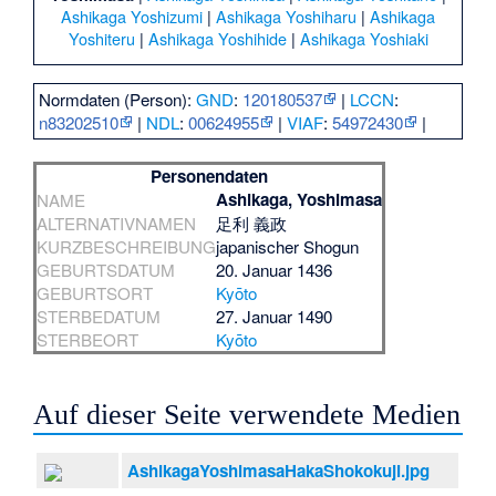
Ashikaga Yoshizumi
|
Ashikaga Yoshiharu
|
Ashikaga
Yoshiteru
|
Ashikaga Yoshihide
|
Ashikaga Yoshiaki
Normdaten (Person):
GND
:
120180537
|
LCCN
:
n83202510
|
NDL
:
00624955
|
VIAF
:
54972430
|
Personendaten
Ashikaga, Yoshimasa
NAME
ALTERNATIVNAMEN
足利 義政
KURZBESCHREIBUNG
japanischer Shogun
GEBURTSDATUM
20. Januar 1436
GEBURTSORT
Kyōto
STERBEDATUM
27. Januar 1490
STERBEORT
Kyōto
Auf dieser Seite verwendete Medien
AshikagaYoshimasaHakaShokokuji.jpg