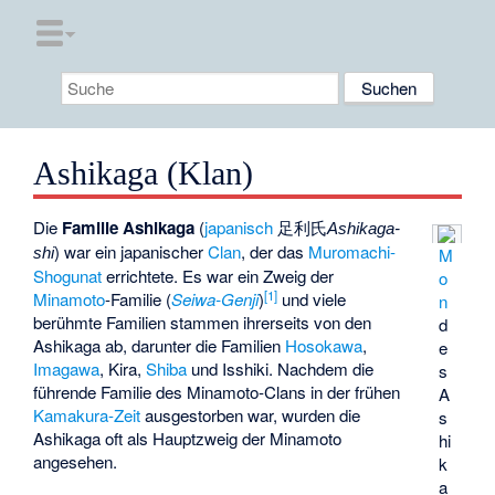
Ashikaga (Klan)
Die
Familie Ashikaga
(
japanisch
足利氏
Ashikaga-
) war ein japanischer
Clan
, der das
Muromachi-
M
shi
Shogunat
errichtete. Es war ein Zweig der
o
[1]
Minamoto
-Familie (
Seiwa-Genji
)
und viele
n
berühmte Familien stammen ihrerseits von den
d
Ashikaga ab, darunter die Familien
Hosokawa
,
e
Imagawa
,
Kira
,
Shiba
und
Isshiki
. Nachdem die
s
führende Familie des Minamoto-Clans in der frühen
A
Kamakura-Zeit
ausgestorben war, wurden die
s
Ashikaga oft als Hauptzweig der Minamoto
hi
angesehen.
k
a