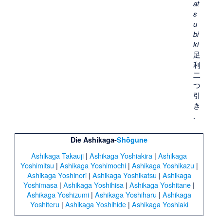
at
s
u
bi
ki
足
利
二
つ
引
き
.
Die
Ashikaga
-
Shōgune
Ashikaga Takauji
|
Ashikaga Yoshiakira
|
Ashikaga
Yoshimitsu
|
Ashikaga Yoshimochi
|
Ashikaga Yoshikazu
|
Ashikaga Yoshinori
|
Ashikaga Yoshikatsu
|
Ashikaga
Yoshimasa
|
Ashikaga Yoshihisa
|
Ashikaga Yoshitane
|
Ashikaga Yoshizumi
|
Ashikaga Yoshiharu
|
Ashikaga
Yoshiteru
|
Ashikaga Yoshihide
|
Ashikaga Yoshiaki