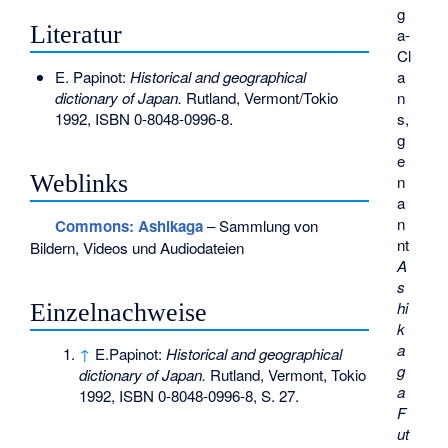
g
Literatur
a-
Cl
a
E. Papinot:
Historical and geographical
n
dictionary of Japan.
Rutland, Vermont/Tokio
s,
1992,
ISBN 0-8048-0996-8
.
g
e
Weblinks
n
a
n
Commons
: Ashikaga
– Sammlung von
nt
Bildern, Videos und Audiodateien
A
s
hi
Einzelnachweise
k
a
↑
E.Papinot:
Historical and geographical
g
dictionary of Japan.
Rutland, Vermont, Tokio
a
1992,
ISBN 0-8048-0996-8
, S. 27.
F
ut