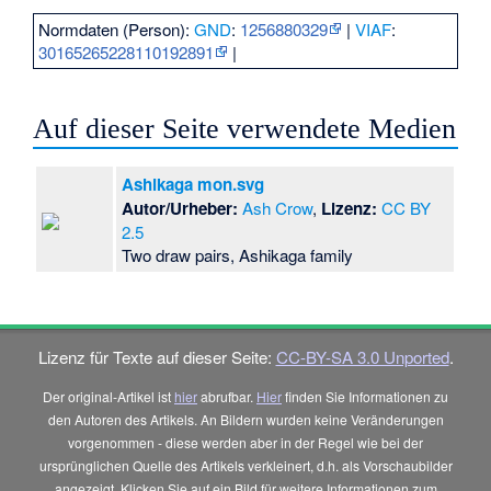
Normdaten (Person):
GND
:
1256880329
|
VIAF
:
30165265228110192891
|
Auf dieser Seite verwendete Medien
Ashikaga mon.svg
Autor/Urheber:
Ash Crow
,
Lizenz:
CC BY
2.5
Two draw pairs, Ashikaga family
Lizenz für Texte auf dieser Seite:
CC-BY-SA 3.0 Unported
.
Der original-Artikel ist
hier
abrufbar.
Hier
finden Sie Informationen zu
den Autoren des Artikels. An Bildern wurden keine Veränderungen
vorgenommen - diese werden aber in der Regel wie bei der
ursprünglichen Quelle des Artikels verkleinert, d.h. als Vorschaubilder
angezeigt. Klicken Sie auf ein Bild für weitere Informationen zum