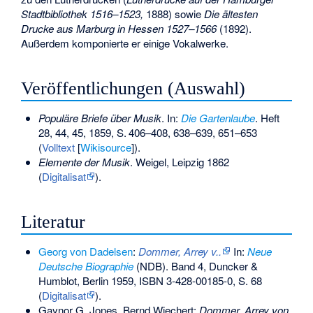
Stadtbibliothek 1516–1523,
1888) sowie
Die ältesten
Drucke aus Marburg in Hessen 1527–1566
(1892).
Außerdem komponierte er einige Vokalwerke.
Veröffentlichungen (Auswahl)
Populäre Briefe über Musik
. In:
Die Gartenlaube
. Heft
28, 44, 45, 1859,
S.
406–408, 638–639, 651–653
(
Volltext
[
Wikisource
]).
Elemente der Musik
. Weigel, Leipzig 1862
(
Digitalisat
).
Literatur
Georg von Dadelsen
:
Dommer, Arrey v..
In:
Neue
Deutsche Biographie
(NDB). Band 4, Duncker &
Humblot, Berlin 1959,
ISBN 3-428-00185-0
, S. 68
(
Digitalisat
).
Gaynor G. Jones, Bernd Wiechert:
Dommer, Arrey von
.