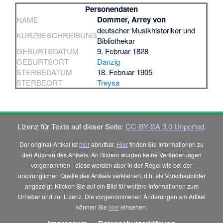
Personendaten
Dommer, Arrey von
NAME
deutscher Musikhistoriker und
KURZBESCHREIBUNG
Bibliothekar
GEBURTSDATUM
9. Februar 1828
GEBURTSORT
Danzig
STERBEDATUM
18. Februar 1905
STERBEORT
Treysa
Lizenz für Texte auf dieser Seite:
CC-BY-SA 3.0 Unported
.
Der original-Artikel ist
hier
abrufbar.
Hier
finden Sie Informationen zu
den Autoren des Artikels. An Bildern wurden keine Veränderungen
vorgenommen - diese werden aber in der Regel wie bei der
ursprünglichen Quelle des Artikels verkleinert, d.h. als Vorschaubilder
angezeigt. Klicken Sie auf ein Bild für weitere Informationen zum
Urheber und zur Lizenz. Die vorgenommenen Änderungen am Artikel
können Sie
hier
einsehen.