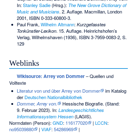
In:
Stanley Sadie
(Hrsg.):
The New Grove Dictionary of
Music and Musicians
. 2. Auflage. Macmillan, London
2001,
ISBN 0-333-60800-3
.
Paul Frank,
Wilhelm Altmann
:
Kurzgefasstes
Tonkünstler-Lexikon
. 15. Auflage. Heinrichshofen’s
Verlag, Wilhelmshaven (1936),
ISBN 3-7959-0083-2
, S.
129
Weblinks
Wikisource: Arrey von Dommer
– Quellen und
Volltexte
Literatur von und über Arrey von Dommer
im Katalog
der
Deutschen Nationalbibliothek
Dommer, Arrey von.
Hessische Biografie. (Stand:
9. Februar 2023). In:
Landesgeschichtliches
Informationssystem Hessen
(LAGIS).
Normdaten (Person):
GND
:
116177020
|
LCCN
:
no95039880
|
VIAF
:
54286969
|