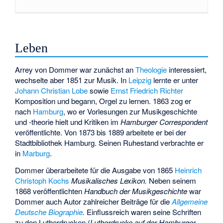
Leben
Arrey von Dommer war zunächst an
Theologie
interessiert,
wechselte aber 1851 zur Musik. In
Leipzig
lernte er unter
Johann Christian Lobe
sowie
Ernst Friedrich Richter
Komposition und begann, Orgel zu lernen. 1863 zog er
nach
Hamburg
, wo er Vorlesungen zur Musikgeschichte
und -theorie hielt und Kritiken im
Hamburger Correspondent
veröffentlichte. Von 1873 bis 1889 arbeitete er bei der
Stadtbibliothek Hamburg. Seinen Ruhestand verbrachte er
in
Marburg
.
Dommer überarbeitete für die Ausgabe von 1865
Heinrich
Christoph Kochs
Musikalisches Lexikon.
Neben seinem
1868 veröffentlichten
Handbuch der Musikgeschichte
war
Dommer auch Autor zahlreicher Beiträge für die
Allgemeine
Deutsche Biographie
.
Einflussreich waren seine Schriften
zu den Lutherdrucken (
Lutherdrucke auf der Hamburger