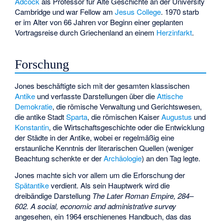
Adcock
als Professor für Alte Geschichte an der University
Cambridge und war Fellow am
Jesus College
. 1970 starb
er im Alter von 66 Jahren vor Beginn einer geplanten
Vortragsreise durch Griechenland an einem
Herzinfarkt
.
Forschung
Jones beschäftigte sich mit der gesamten klassischen
Antike
und verfasste Darstellungen über die
Attische
Demokratie
, die römische Verwaltung und Gerichtswesen,
die antike Stadt
Sparta
, die römischen Kaiser
Augustus
und
Konstantin
, die Wirtschaftsgeschichte oder die Entwicklung
der Städte in der Antike, wobei er regelmäßig eine
erstaunliche Kenntnis der literarischen Quellen (weniger
Beachtung schenkte er der
Archäologie
) an den Tag legte.
Jones machte sich vor allem um die Erforschung der
Spätantike
verdient. Als sein Hauptwerk wird die
dreibändige Darstellung
The Later Roman Empire, 284–
602. A social, economic and administrative survey
angesehen, ein 1964 erschienenes Handbuch, das das