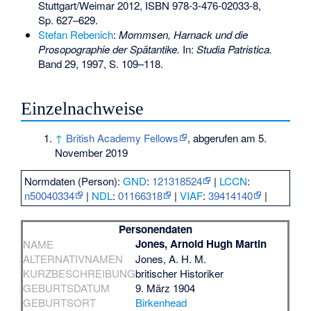
Stuttgart/Weimar 2012,
ISBN 978-3-476-02033-8
,
Sp. 627–629.
Stefan Rebenich
:
Mommsen, Harnack und die
Prosopographie der Spätantike.
In:
Studia Patristica.
Band 29, 1997, S. 109–118.
Einzelnachweise
↑
British Academy Fellows
, abgerufen am 5.
November 2019
Normdaten (Person):
GND
:
121318524
|
LCCN
:
n50040334
|
NDL
:
01166318
|
VIAF
:
39414140
|
Personendaten
Jones, Arnold Hugh Martin
NAME
ALTERNATIVNAMEN
Jones, A. H. M.
KURZBESCHREIBUNG
britischer Historiker
GEBURTSDATUM
9. März 1904
GEBURTSORT
Birkenhead