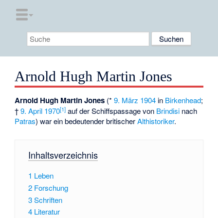
Arnold Hugh Martin Jones
Arnold Hugh Martin Jones
(*
9. März
1904
in
Birkenhead
;
[
1
]
†
9. April
1970
auf der Schiffspassage von
Brindisi
nach
Patras
) war ein bedeutender britischer
Althistoriker
.
Inhaltsverzeichnis
1
Leben
2
Forschung
3
Schriften
4
Literatur