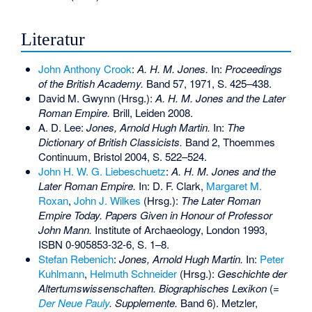
Literatur
John Anthony Crook
:
A. H. M. Jones.
In:
Proceedings
of the British Academy
.
Band 57, 1971, S. 425–438.
David M. Gwynn (Hrsg.):
A. H. M. Jones and the Later
Roman Empire.
Brill, Leiden 2008.
A. D. Lee:
Jones, Arnold Hugh Martin.
In:
The
Dictionary of British Classicists.
Band 2, Thoemmes
Continuum, Bristol 2004, S. 522–524.
John H. W. G. Liebeschuetz
:
A. H. M. Jones and the
Later Roman Empire.
In: D. F. Clark,
Margaret M.
Roxan
,
John J. Wilkes
(Hrsg.):
The Later Roman
Empire Today. Papers Given in Honour of Professor
John Mann.
Institute of Archaeology, London 1993,
ISBN 0-905853-32-6
, S. 1–8.
Stefan Rebenich
:
Jones, Arnold Hugh Martin.
In:
Peter
Kuhlmann
,
Helmuth Schneider
(Hrsg.):
Geschichte der
Altertumswissenschaften. Biographisches Lexikon
(=
Der Neue Pauly
. Supplemente.
Band 6). Metzler,