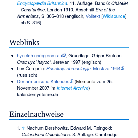
Encyclopædia Britannica
. 11. Auflage.
Band
6
:
Châtelet
– Constantine
. London 1910, Abschnitt
Era of the
Armenians
,
S.
305–318
(englisch,
Volltext
[
Wikisource
]
– ab S. 316).
Weblinks
hyeetch.nareg.com.au
, Grundlage: Grigor Brutean:
Ōrac‘uyc‘ hayoc‘
. Jerevan 1997 (englisch)
Lev Čerepnin:
Russkaja chronologija
. Moskva 1944
(russisch)
Der armenische Kalender.
(
Memento
vom 25.
November 2007 im
Internet Archive
)
kalendersysteme.de
Einzelnachweise
↑
Nachum Dershowitz, Edward M. Reingold:
Calendrical Calculations
. 3. Auflage. Cambridge