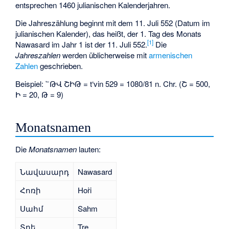
entsprechen 1460 julianischen Kalenderjahren.
Die Jahreszählung beginnt mit dem 11. Juli 552 (Datum im
julianischen Kalender), das heißt, der 1. Tag des Monats
[1]
Nawasard im Jahr 1 ist der 11. Juli 552.
Die
Jahreszahlen
werden üblicherweise mit
armenischen
Zahlen
geschrieben.
Beispiel:
՟ԹՎ ՇԻԹ
= t‘vin 529 = 1080/81 n. Chr. (Շ = 500,
Ի = 20, Թ = 9)
Monatsnamen
Die
Monatsnamen
lauten:
Նավասարդ
Nawasard
Հոռի
Hoṙi
Սահմ
Sahm
Տրե
Tre