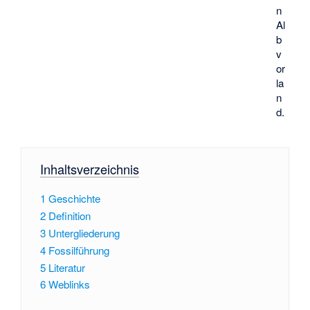
n
Al
b
v
or
la
n
d.
Inhaltsverzeichnis
1
Geschichte
2
Definition
3
Untergliederung
4
Fossilführung
5
Literatur
6
Weblinks