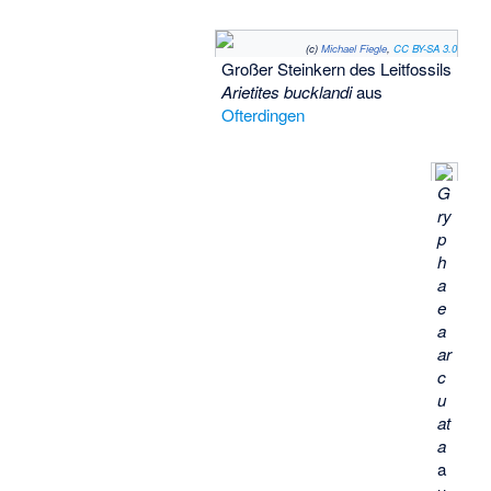
(c)
Michael Fiegle
,
CC BY-SA 3.0
Großer Steinkern des Leitfossils
Arietites bucklandi
aus
Ofterdingen
G
ry
p
h
a
e
a
ar
c
u
at
a
a