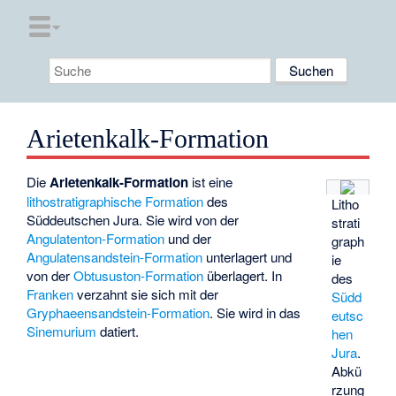
Arietenkalk-Formation
Die
Arietenkalk-Formation
ist eine
lithostratigraphische
Formation
des
Litho
Süddeutschen Jura. Sie wird von der
strati
Angulatenton-Formation
und der
graph
Angulatensandstein-Formation
unterlagert und
ie
von der
Obtususton-Formation
überlagert. In
des
Franken
verzahnt sie sich mit der
Südd
Gryphaeensandstein-Formation
. Sie wird in das
eutsc
Sinemurium
datiert.
hen
Jura
.
Abkü
rzung