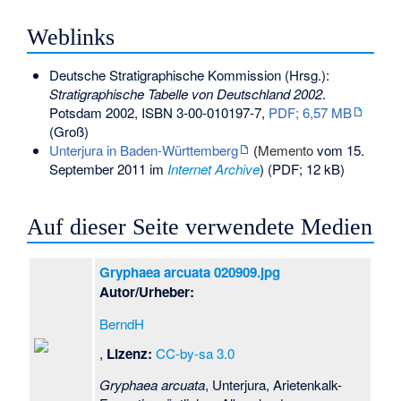
Weblinks
Deutsche Stratigraphische Kommission (Hrsg.):
Stratigraphische Tabelle von Deutschland 2002
.
Potsdam 2002,
ISBN 3-00-010197-7
,
PDF; 6,57 MB
(Groß)
Unterjura in Baden-Württemberg
(
Memento
vom 15.
September 2011 im
Internet Archive
) (PDF; 12 kB)
Auf dieser Seite verwendete Medien
Gryphaea arcuata 020909.jpg
Autor/Urheber:
BerndH
,
Lizenz:
CC-by-sa 3.0
Gryphaea arcuata
, Unterjura, Arietenkalk-