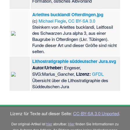
Formation, östliches Albvorland
Arietites bucklandi Ofterdingen.jpg
(c)
Michael Fiegle
,
CC BY-SA 3.0
Steinkern von Arietites bucklandi, Leitfossil
des Schwarzen Jura alpha 3, aus einer
Baugrube in Ofterdingen (Lkr. Tübingen).
Funde dieser Art und dieser Größe sind nicht
selten.
Lithostratigraphie süddeutscher Jura.svg
Autor/Urheber:
Engeser,
SVG:Marlus_Gancher,
Lizenz:
GFDL
Übersicht über die Lithostratigraphie des
Süddeutschen Jura
Lizenz für Texte auf dieser Seite:
CC-BY-SA 3.0 Unported
.
Der original-Artikel ist
hier
abrufbar.
Hier
finden Sie Informationen zu
den Autoren des Artikels. An Bildern wurden keine Veränderungen