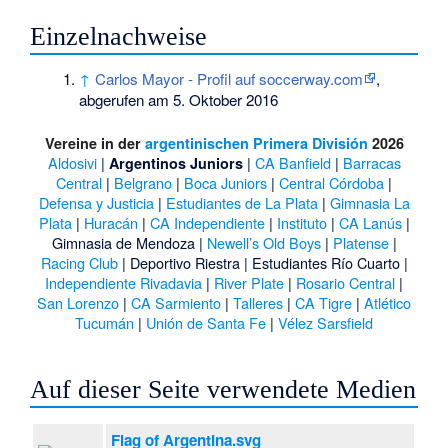
Einzelnachweise
↑
Carlos Mayor - Profil auf soccerway.com
,
abgerufen am 5. Oktober 2016
Vereine in der
argentinischen Primera División
2026
Aldosivi
|
|
CA Banfield
|
Barracas
Argentinos Juniors
Central
|
Belgrano
|
Boca Juniors
|
Central Córdoba
|
Defensa y Justicia
|
Estudiantes de La Plata
|
Gimnasia La
Plata
|
Huracán
|
CA Independiente
|
Instituto
|
CA Lanús
|
Gimnasia de Mendoza
|
Newell’s Old Boys
|
Platense
|
Racing Club
|
Deportivo Riestra
|
Estudiantes Río Cuarto
|
Independiente Rivadavia
|
River Plate
|
Rosario Central
|
San Lorenzo
|
CA Sarmiento
|
Talleres
|
CA Tigre
|
Atlético
Tucumán
|
Unión de Santa Fe
|
Vélez Sarsfield
Auf dieser Seite verwendete Medien
Flag of Argentina.svg