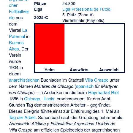
24.800
Plätze
cher
Liga Profesional de Fútbol
Liga
Fußballver
5. Platz (Zona A)
ein
aus
2025-C
Viertelfinale (Play-offs)
dem
Viertel
La
Paternal
in
Buenos
Aires
. Der
Verein
wurde
1904 in
Heim
Auswärts
Ausweich
einem
anarchistischen
Buchladen im Stadtteil
Villa Crespo
unter
dem Namen
Mártires de Chicago
(
spanisch
für
Märtyrer
von Chicago
) – in Andenken an die beim
Haymarket Riot
1886 in
Chicago
,
Illinois
, erschossenen, für den Acht-
Stunden Tag demonstrierenden Arbeiter – gegründet.
Dieses Ereignis führte einst zur Einführung des 1. Mai als
Tag der Arbeit
. Schon bald nach der Gründung nahm er als
Asociación Atlética y Futbolística Argentinos Unidos de
Villa Crespo
am offiziellen Spielbetrieb der argentinischen