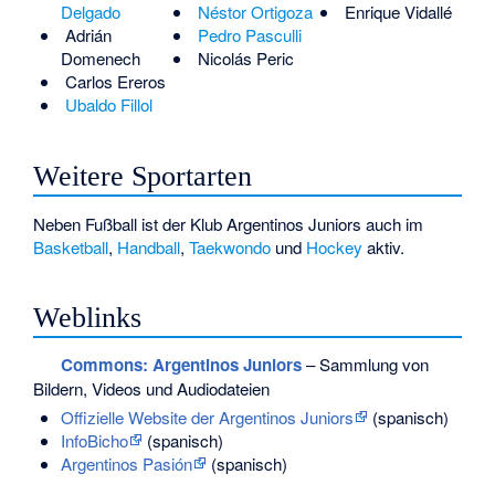
Delgado
Néstor Ortigoza
Enrique Vidallé
Adrián
Pedro Pasculli
Domenech
Nicolás Peric
Carlos Ereros
Ubaldo Fillol
Weitere Sportarten
Neben Fußball ist der Klub Argentinos Juniors auch im
Basketball
,
Handball
,
Taekwondo
und
Hockey
aktiv.
Weblinks
Commons
: Argentinos Juniors
– Sammlung von
Bildern, Videos und Audiodateien
Offizielle Website der Argentinos Juniors
(spanisch)
InfoBicho
(spanisch)
Argentinos Pasión
(spanisch)