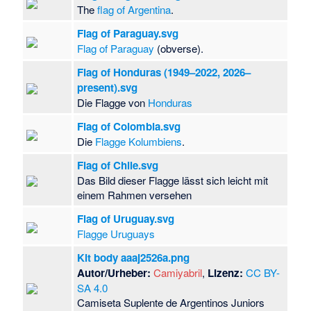
The
flag of Argentina
.
Flag of Paraguay.svg
Flag of Paraguay
(obverse).
Flag of Honduras (1949–2022, 2026–
present).svg
Die Flagge von
Honduras
Flag of Colombia.svg
Die
Flagge Kolumbiens
.
Flag of Chile.svg
Das Bild dieser Flagge lässt sich leicht mit
einem Rahmen versehen
Flag of Uruguay.svg
Flagge Uruguays
Kit body aaaj2526a.png
Autor/Urheber:
Camiyabril
,
Lizenz:
CC BY-
SA 4.0
Camiseta Suplente de Argentinos Juniors