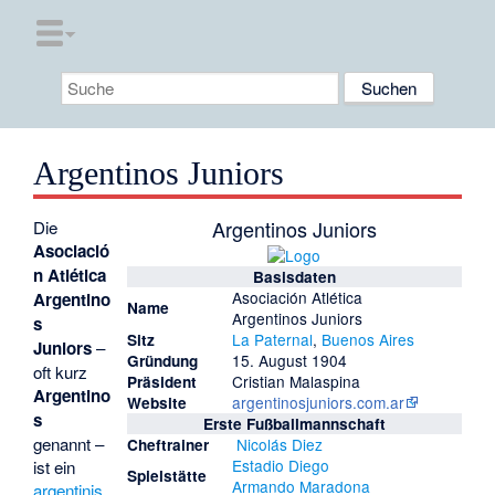
Argentinos Juniors
Argentinos Juniors
Die
Asociació
n Atlética
Basisdaten
Asociación Atlética
Argentino
Name
Argentinos Juniors
s
La Paternal
,
Buenos Aires
Sitz
Juniors
–
15. August 1904
Gründung
oft kurz
Cristian Malaspina
Präsident
Argentino
argentinosjuniors.com.ar
Website
s
Erste Fußballmannschaft
genannt –
Nicolás Diez
Cheftrainer
Estadio Diego
ist ein
Spielstätte
Armando Maradona
argentinis