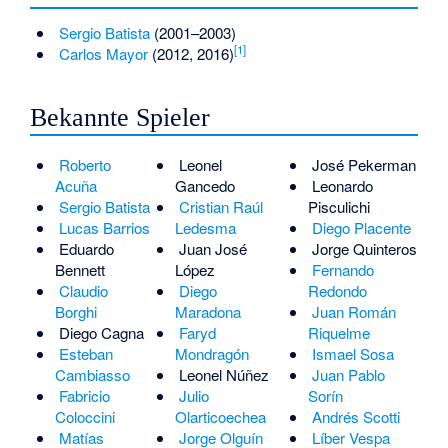
Sergio Batista
(2001–2003)
[
1
]
Carlos Mayor
(2012, 2016)
Bekannte Spieler
Roberto
Leonel
José Pekerman
Acuña
Gancedo
Leonardo
Sergio Batista
Cristian Raúl
Pisculichi
Lucas Barrios
Ledesma
Diego Placente
Eduardo
Juan José
Jorge Quinteros
Bennett
López
Fernando
Claudio
Diego
Redondo
Borghi
Maradona
Juan Román
Diego Cagna
Faryd
Riquelme
Esteban
Mondragón
Ismael Sosa
Cambiasso
Leonel Núñez
Juan Pablo
Fabricio
Julio
Sorín
Coloccini
Olarticoechea
Andrés Scotti
Matías
Jorge Olguín
Líber Vespa