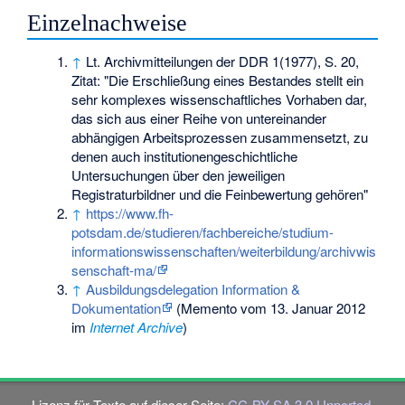
Einzelnachweise
↑
Lt. Archivmitteilungen der DDR 1(1977), S. 20,
Zitat: "Die Erschließung eines Bestandes stellt ein
sehr komplexes wissenschaftliches Vorhaben dar,
das sich aus einer Reihe von untereinander
abhängigen Arbeitsprozessen zusammensetzt, zu
denen auch institutionengeschichtliche
Untersuchungen über den jeweiligen
Registraturbildner und die Feinbewertung gehören"
↑
https://www.fh-
potsdam.de/studieren/fachbereiche/studium-
informationswissenschaften/weiterbildung/archivwis
senschaft-ma/
↑
Ausbildungsdelegation Information &
Dokumentation
(
Memento
vom 13. Januar 2012
im
Internet Archive
)
Lizenz für Texte auf dieser Seite:
CC-BY-SA 3.0 Unported
.