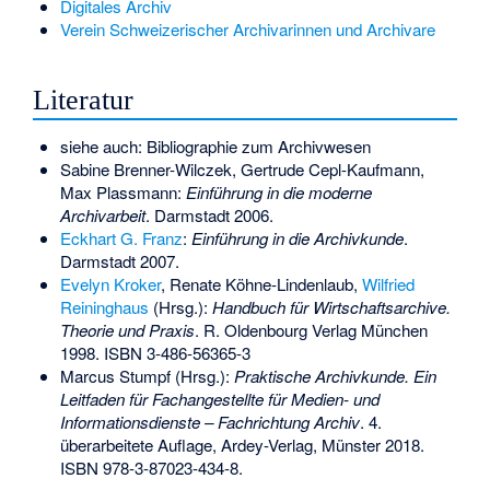
Digitales Archiv
Verein Schweizerischer Archivarinnen und Archivare
Literatur
siehe auch:
Bibliographie zum Archivwesen
Sabine Brenner-Wilczek, Gertrude Cepl-Kaufmann,
Max Plassmann:
Einführung in die moderne
Archivarbeit
. Darmstadt 2006.
Eckhart G. Franz
:
Einführung in die Archivkunde
.
Darmstadt 2007.
Evelyn Kroker
, Renate Köhne-Lindenlaub,
Wilfried
Reininghaus
(Hrsg.):
Handbuch für Wirtschaftsarchive.
Theorie und Praxis
. R. Oldenbourg Verlag München
1998.
ISBN 3-486-56365-3
Marcus Stumpf (Hrsg.):
Praktische Archivkunde. Ein
Leitfaden für Fachangestellte für Medien- und
Informationsdienste – Fachrichtung Archiv
. 4.
überarbeitete Auflage, Ardey-Verlag, Münster 2018.
ISBN 978-3-87023-434-8
.