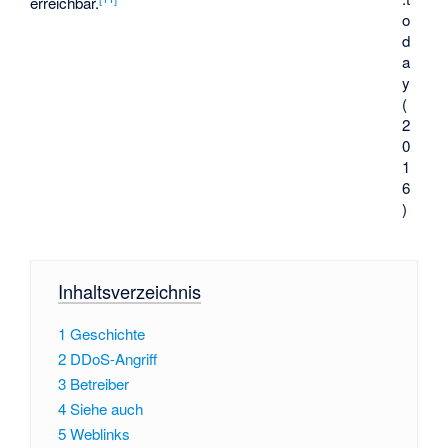
erreichbar.
o
d
a
y
(
2
0
1
6
)
Inhaltsverzeichnis
1
Geschichte
2
DDoS-Angriff
3
Betreiber
4
Siehe auch
5
Weblinks