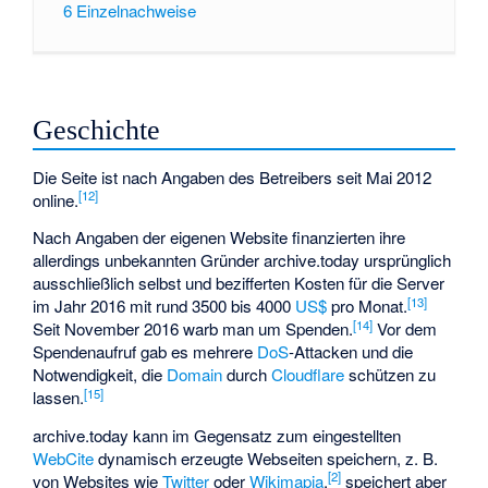
6
Einzelnachweise
Geschichte
Die Seite ist nach Angaben des Betreibers seit Mai 2012
[
12
]
online.
Nach Angaben der eigenen Website finanzierten ihre
allerdings unbekannten Gründer archive.today ursprünglich
ausschließlich selbst und bezifferten Kosten für die Server
[
13
]
im Jahr 2016 mit rund 3500 bis 4000
US$
pro Monat.
[
14
]
Seit November 2016 warb man um Spenden.
Vor dem
Spendenaufruf gab es mehrere
DoS
-Attacken und die
Notwendigkeit, die
Domain
durch
Cloudflare
schützen zu
[
15
]
lassen.
archive.today kann im Gegensatz zum eingestellten
WebCite
dynamisch erzeugte Webseiten speichern, z. B.
[
2
]
von Websites wie
Twitter
oder
Wikimapia
,
speichert aber