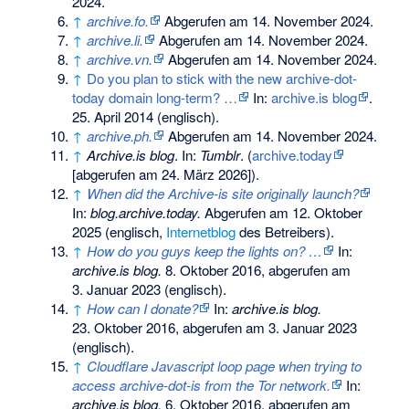
2024
.
↑
archive.fo.
Abgerufen am 14. November 2024
.
↑
archive.li.
Abgerufen am 14. November 2024
.
↑
archive.vn.
Abgerufen am 14. November 2024
.
↑
Do you plan to stick with the new archive-dot-
today domain long-term? …
In:
archive.is blog
.
25. April 2014 (englisch).
↑
archive.ph.
Abgerufen am 14. November 2024
.
↑
Archive.is blog
. In:
Tumblr
. (
archive.today
[abgerufen am 24. März 2026]).
↑
When did the Archive-is site originally launch?
In:
blog.archive.today.
Abgerufen am 12. Oktober
2025
(englisch,
Internetblog
des Betreibers).
↑
How do you guys keep the lights on? …
In:
archive.is blog.
8. Oktober 2016,
abgerufen am
3. Januar 2023
(englisch).
↑
How can I donate?
In:
archive.is blog.
23. Oktober 2016,
abgerufen am 3. Januar 2023
(englisch).
↑
Cloudflare Javascript loop page when trying to
access archive-dot-is from the Tor network.
In:
archive.is blog.
6. Oktober 2016,
abgerufen am