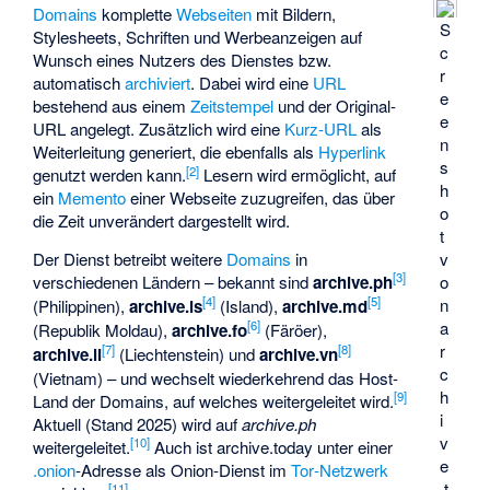
Domains
komplette
Webseiten
mit Bildern,
S
Stylesheets, Schriften und Werbeanzeigen auf
c
Wunsch eines Nutzers des Dienstes bzw.
r
automatisch
archiviert
. Dabei wird eine
URL
e
bestehend aus einem
Zeitstempel
und der Original-
e
URL angelegt. Zusätzlich wird eine
Kurz-URL
als
n
Weiterleitung generiert, die ebenfalls als
Hyperlink
s
[
2
]
genutzt werden kann.
Lesern wird ermöglicht, auf
h
ein
Memento
einer Webseite zuzugreifen, das über
o
die Zeit unverändert dargestellt wird.
t
Der Dienst betreibt weitere
Domains
in
v
[
3
]
verschiedenen Ländern – bekannt sind
archive.ph
o
[
4
]
[
5
]
n
(Philippinen),
archive.is
(Island),
archive.md
a
[
6
]
(Republik Moldau),
archive.fo
(Färöer),
r
[
7
]
[
8
]
archive.li
(Liechtenstein) und
archive.vn
c
(Vietnam) – und wechselt wiederkehrend das Host-
h
[
9
]
Land der Domains, auf welches weitergeleitet wird.
i
Aktuell (Stand 2025) wird auf
archive.ph
v
[
10
]
weitergeleitet.
Auch ist archive.today unter einer
e
.onion
‑Adresse als Onion‑Dienst im
Tor‑Netzwerk
.t
[
11
]