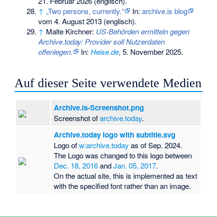
21. Februar 2026
(englisch).
↑
„Two persons, currently.“
In:
archive.is blog
vom 4. August 2013 (englisch).
↑
Malte Kirchner:
US-Behörden ermitteln gegen
Archive.today: Provider soll Nutzerdaten
offenlegen.
In:
Heise.de
, 5. November 2025.
Auf dieser Seite verwendete Medien
Archive.is-Screenshot.png
Screenshot of
archive.today
.
Archive.today logo with subtitle.svg
Logo of
w:archive.today
as of Sep. 2024.
The Logo was changed to this logo between
Dec. 18, 2016
and
Jan. 05, 2017
.
On the actual site, this is implemented as text
with the specified font rather than an image.