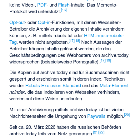
keine Video-,
PDF
- und
Flash
-Inhalte. Das Memento-
[
16
]
Protokoll wird unterstützt.
Opt-out
- oder
Opt-in
-Funktionen, mit denen Webseiten-
Betreiber die Archivierung der eigenen Inhalte verhindern
könnten, z. B. mittels robots.txt oder
HTML-meta-robots-
[
17
]
[
18
]
Tag
, werden nicht angeboten.
Nach Aussagen der
Betreiber können Inhalte gelöscht werden, die den
Geschäftsbedingungen des Webhosters von archive.today
[
17
]
[
19
]
widersprechen (beispielsweise Pornografie).
Die Kopien auf archive.today sind für Suchmaschinen nicht
gesperrt und erscheinen somit in deren Index. Techniken
wie der
Robots Exclusion Standard
und das
Meta-Element
noindex,
die das Indexieren von Webseiten verhindern,
werden auf diese Weise unterlaufen.
Mit einer Archivierung mittels archive.today ist bei vielen
[
20
]
Nachrichtenseiten die Umgehung von
Paywalls
möglich.
Seit ca. 20. März 2026 haben die russischen Behörden
[
21
]
[
22
]
archive.today teils vom Netz genommen.