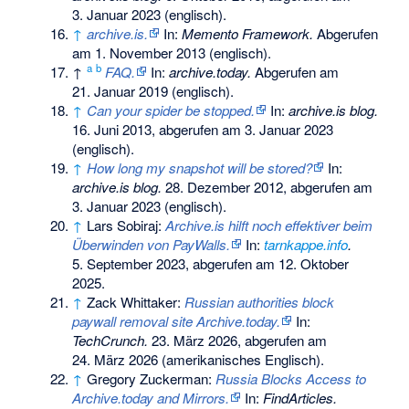
3. Januar 2023
(englisch).
↑
archive.is.
In:
Memento Framework.
Abgerufen
am 1. November 2013
(englisch).
a
b
↑
FAQ.
In:
archive.today.
Abgerufen am
21. Januar 2019
(englisch).
↑
Can your spider be stopped.
In:
archive.is blog.
16. Juni 2013,
abgerufen am 3. Januar 2023
(englisch).
↑
How long my snapshot will be stored?
In:
archive.is blog.
28. Dezember 2012,
abgerufen am
3. Januar 2023
(englisch).
↑
Lars Sobiraj:
Archive.is hilft noch effektiver beim
Überwinden von PayWalls.
In:
tarnkappe.info
.
5. September 2023,
abgerufen am 12. Oktober
2025
.
↑
Zack Whittaker:
Russian authorities block
paywall removal site Archive.today.
In:
TechCrunch.
23. März 2026,
abgerufen am
24. März 2026
(amerikanisches Englisch).
↑
Gregory Zuckerman:
Russia Blocks Access to
Archive.today and Mirrors.
In:
FindArticles.