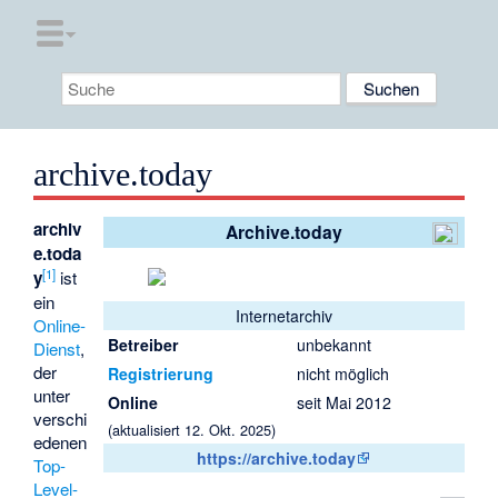
archive.today
archiv
Archive.today
e.toda
[
1
]
y
ist
ein
Internetarchiv
Online-
Betreiber
unbekannt
Dienst
,
der
Registrierung
nicht möglich
unter
Online
seit Mai 2012
verschi
(aktualisiert 12. Okt. 2025)
edenen
https://archive.today
Top-
Level-