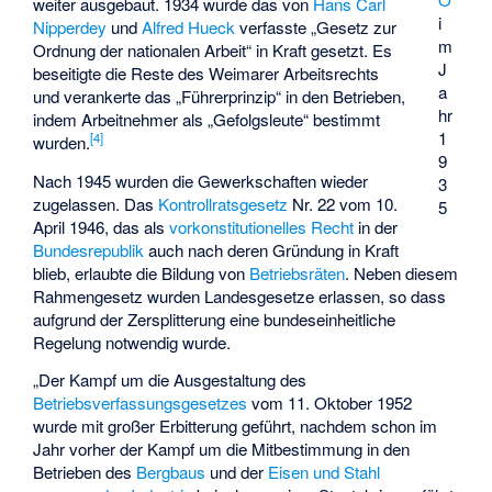
weiter ausgebaut. 1934 wurde das von
Hans Carl
i
Nipperdey
und
Alfred Hueck
verfasste „Gesetz zur
m
Ordnung der nationalen Arbeit“ in Kraft gesetzt. Es
J
beseitigte die Reste des Weimarer Arbeitsrechts
a
und verankerte das „Führerprinzip“ in den Betrieben,
hr
indem Arbeitnehmer als „Gefolgsleute“ bestimmt
1
[
4
]
wurden.
9
Nach 1945 wurden die Gewerkschaften wieder
3
zugelassen. Das
Kontrollratsgesetz
Nr. 22 vom 10.
5
April 1946, das als
vorkonstitutionelles Recht
in der
Bundesrepublik
auch nach deren Gründung in Kraft
blieb, erlaubte die Bildung von
Betriebsräten
. Neben diesem
Rahmengesetz wurden Landesgesetze erlassen, so dass
aufgrund der Zersplitterung eine bundeseinheitliche
Regelung notwendig wurde.
„Der Kampf um die Ausgestaltung des
Betriebsverfassungsgesetzes
vom 11. Oktober 1952
wurde mit großer Erbitterung geführt, nachdem schon im
Jahr vorher der Kampf um die Mitbestimmung in den
Betrieben des
Bergbaus
und der
Eisen und Stahl