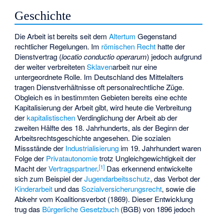
Geschichte
Die Arbeit ist bereits seit dem
Altertum
Gegenstand
rechtlicher Regelungen. Im
römischen Recht
hatte der
Dienstvertrag (
locatio conductio operarum
) jedoch aufgrund
der weiter verbreiteten
Sklaven
­arbeit nur eine
untergeordnete Rolle. Im Deutschland des Mittelalters
tragen Dienstverhältnisse oft personalrechtliche Züge.
Obgleich es in bestimmten Gebieten bereits eine echte
Kapitalisierung der Arbeit gibt, wird heute die Verbreitung
der
kapitalistischen
Verdinglichung der Arbeit ab der
zweiten Hälfte des 18. Jahrhunderts, als der Beginn der
Arbeitsrechtsgeschichte angesehen. Die sozialen
Missstände der
Industrialisierung
im 19. Jahrhundert waren
Folge der
Privatautonomie
trotz Ungleichgewichtigkeit der
[
1
]
Macht der
Vertragspartner
.
Das erkennend entwickelte
sich zum Beispiel der
Jugendarbeitsschutz
, das Verbot der
Kinderarbeit
und das
Sozialversicherungsrecht
, sowie die
Abkehr vom Koalitionsverbot (1869). Dieser Entwicklung
trug das
Bürgerliche Gesetzbuch
(BGB) von 1896 jedoch