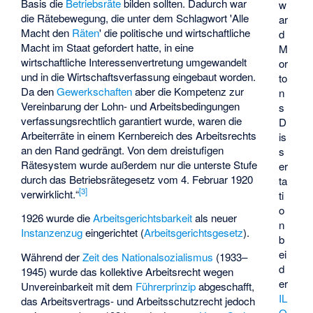
Basis die
Betriebsräte
bilden sollten. Dadurch war
w
die Rätebewegung, die unter dem Schlagwort 'Alle
ar
Macht den
Räten
' die politische und wirtschaftliche
d
Macht im Staat gefordert hatte, in eine
M
wirtschaftliche Interessenvertretung umgewandelt
or
und in die Wirtschaftsverfassung eingebaut worden.
to
Da den
Gewerkschaften
aber die Kompetenz zur
n
Vereinbarung der Lohn- und Arbeitsbedingungen
s
verfassungsrechtlich garantiert wurde, waren die
D
Arbeiterräte in einem Kernbereich des Arbeitsrechts
is
an den Rand gedrängt. Von dem dreistufigen
s
Rätesystem wurde außerdem nur die unterste Stufe
er
durch das Betriebsrätegesetz vom 4. Februar 1920
ta
[
3
]
verwirklicht.“
ti
o
1926 wurde die
Arbeitsgerichtsbarkeit
als neuer
n
Instanzenzug
eingerichtet (
Arbeitsgerichtsgesetz
).
b
ei
Während der
Zeit des Nationalsozialismus
(1933–
d
1945) wurde das kollektive Arbeitsrecht wegen
er
Unvereinbarkeit mit dem
Führerprinzip
abgeschafft,
IL
das Arbeitsvertrags- und Arbeitsschutzrecht jedoch
O