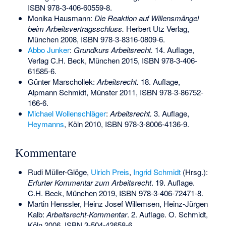
ISBN 978-3-406-60559-8
.
Monika Hausmann:
Die Reaktion auf Willensmängel
beim Arbeitsvertragsschluss.
Herbert Utz Verlag,
München 2008,
ISBN 978-3-8316-0809-6
.
Abbo Junker
:
Grundkurs Arbeitsrecht.
14. Auflage,
Verlag C.H. Beck, München 2015,
ISBN 978-3-406-
61585-6
.
Günter Marschollek:
Arbeitsrecht.
18. Auflage,
Alpmann Schmidt, Münster 2011,
ISBN 978-3-86752-
166-6
.
Michael Wollenschläger
:
Arbeitsrecht.
3. Auflage,
Heymanns
, Köln 2010,
ISBN 978-3-8006-4136-9
.
Kommentare
Rudi Müller-Glöge
,
Ulrich Preis
,
Ingrid Schmidt
(Hrsg.):
Erfurter Kommentar zum Arbeitsrecht
. 19. Auflage.
C.H. Beck, München 2019,
ISBN 978-3-406-72471-8
.
Martin Henssler, Heinz Josef Willemsen, Heinz-Jürgen
Kalb:
Arbeitsrecht-Kommentar
. 2. Auflage. O. Schmidt,
Köln 2006,
ISBN 3-504-42658-6
.