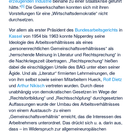
erzeugenden Industrie
beinahe zu einer Staatskrise geführt
[
5
]
hätte.“
Die Gewerkschaften konnten sich mit ihren
Vorstellungen für eine „Wirtschaftsdemokratie“ nicht
durchsetzen.
Vor allem als erster Präsident des
Bundesarbeitsgerichts
in
Kassel
von 1954 bis 1963 konnte Nipperdey seine
Ideologie des Arbeitsverhältnisses als eines
„personenrechtlichen Gemeinschaftsverhältnisses“ als
„herrschende Meinung in Literatur und Rechtsprechung“ in
die Nachkriegszeit übertragen. „Rechtsprechung“ hießen
dabei die einschlägigen Urteile des BAG unter eben seiner
Ägide. Und als „Literatur“ firmierten Lehrmeinungen, die
von ihm selbst sowie seinen Mitarbeitern Hueck,
Rolf Dietz
und
Arthur Nikisch
vertreten wurden. Durch diese
unabhängig von demokratischen Gesetzen im Wege der
„Rechtsfortbildung“ und „Rechtsschöpfung“ durchgesetzten
Auffassungen wurde der Umbau des Arbeitsverhältnisses
von einem Austausch- zu einem
„Gemeinschaftsverhältnis“ erreicht, das die Interessen des
Arbeitnehmers unterordnet. Das drückt sich u. a. darin aus,
dass – im Widerspruch zur allgemeineuropäischen