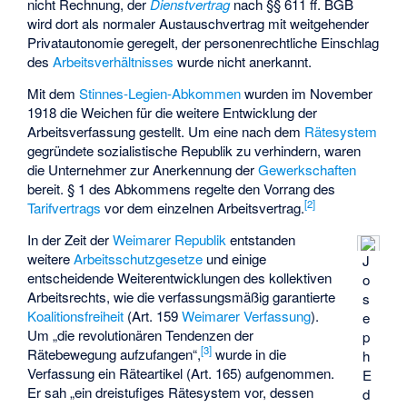
nicht Rechnung, der
Dienstvertrag
nach §§ 611 ff. BGB
wird dort als normaler Austauschvertrag mit weitgehender
Privatautonomie geregelt, der personenrechtliche Einschlag
des
Arbeitsverhältnisses
wurde nicht anerkannt.
Mit dem
Stinnes-Legien-Abkommen
wurden im November
1918 die Weichen für die weitere Entwicklung der
Arbeitsverfassung gestellt. Um eine nach dem
Rätesystem
gegründete sozialistische Republik zu verhindern, waren
die Unternehmer zur Anerkennung der
Gewerkschaften
bereit. § 1 des Abkommens regelte den Vorrang des
[
2
]
Tarifvertrags
vor dem einzelnen Arbeitsvertrag.
In der Zeit der
Weimarer Republik
entstanden
weitere
Arbeitsschutzgesetze
und einige
J
entscheidende Weiterentwicklungen des
kollektiven
o
Arbeitsrechts
, wie die verfassungsmäßig garantierte
s
Koalitionsfreiheit
(Art. 159
Weimarer Verfassung
).
e
Um „die revolutionären Tendenzen der
p
[
3
]
Rätebewegung aufzufangen“,
wurde in die
h
Verfassung ein Räteartikel (Art. 165) aufgenommen.
E
Er sah „ein dreistufiges Rätesystem vor, dessen
d