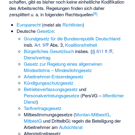
schaffen, gibt es bisher noch keine einheitliche Kodifikation
des Arbeitsrechts. Regelungen finden sich daher
[
9
]
zersplittert u. a. in folgenden Rechtsquellen
:
Europarecht
(meist als
Richtlinien
)
Deutsche
Gesetze
:
Grundgesetz für die Bundesrepublik Deutschland
insb.
Art. 9
Abs. 3,
Koalitionsfreiheit
Bürgerliches Gesetzbuch
insbes.
§§ 611 ff.
,
Dienstvertrag
Gesetz zur Regelung eines allgemeinen
Mindestlohns – Mindestlohngesetz
Arbeitnehmer-Entsendegesetz
Kündigungsschutzgesetz
Betriebsverfassungsgesetz
und
Personalvertretungsgesetze
(PersVG –
öffentlicher
Dienst
)
Tarifvertragsgesetz
Mitbestimmungsgesetze (
Montan-MitbestG
,
MitbestG
und
DrittelbG
) regeln die Beteiligung der
Arbeitnehmer am
Aufsichtsrat
Altersteilzeitgesetz