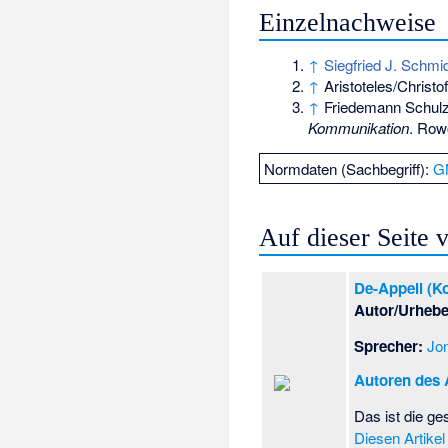
Einzelnachweise
↑
Siegfried J. Schmi
↑
Aristoteles/Christ
↑
Friedemann Schul
Kommunikation
. Row
Normdaten (Sachbegriff):
G
Auf dieser Seite
De-Appell (K
Autor/Urhebe
Sprecher:
Jo
Autoren des A
Das ist die g
Diesen Artike