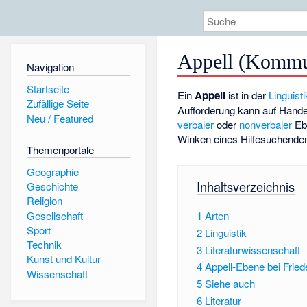
Appell (Kommu
Navigation
Startseite
Ein
Appell
ist in der
Linguisti
Zufällige Seite
Aufforderung kann auf Handel
Neu / Featured
verbaler
oder
nonverbaler
Ebe
Winken eines Hilfesuchende
Themenportale
Geographie
Inhaltsverzeichnis
Geschichte
Religion
Gesellschaft
1
Arten
Sport
2
Linguistik
Technik
3
Literaturwissenschaft
Kunst und Kultur
4
Appell-Ebene bei Frie
Wissenschaft
5
Siehe auch
6
Literatur