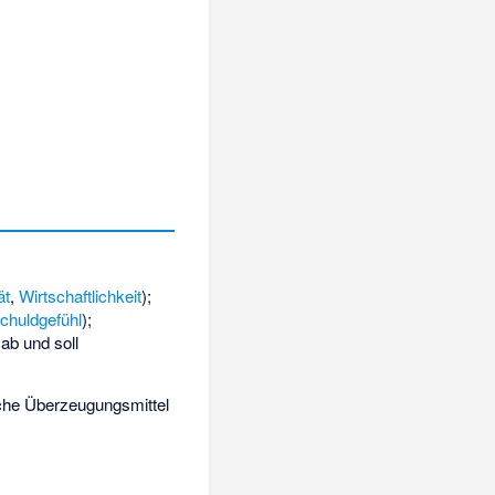
ät
,
Wirtschaftlichkeit
);
chuldgefühl
);
ab und soll
sche Überzeugungsmittel