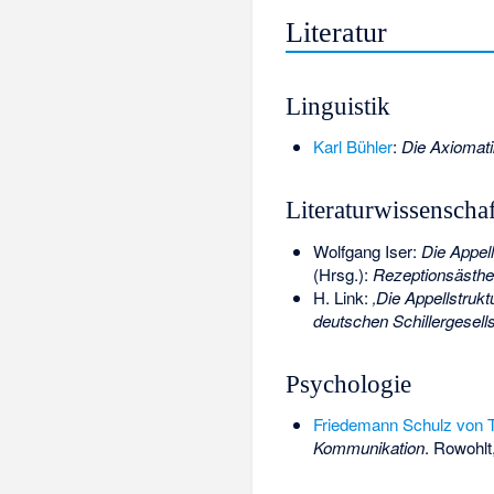
Literatur
Linguistik
Karl Bühler
:
Die Axiomat
Literaturwissenschaf
Wolfgang Iser:
Die Appell
(Hrsg.):
Rezeptionsästhe
H. Link:
‚Die Appellstrukt
deutschen Schillergesell
Psychologie
Friedemann Schulz von 
Kommunikation
. Rowohlt