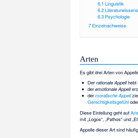
6.1
Linguistik
6.2
Literaturwissens
6.3
Psychologie
7
Einzelnachweise
Arten
Es gibt drei Arten von Appell
Der
rationale Appell
hebt
der
emotionale Appell
erz
der
moralische Appell
zie
Gerechtigkeitsgefühl
ode
Diese Einteilung geht auf
Ari
mit „Logos“, „Pathos“ und „E
Appelle dieser Art sind häu