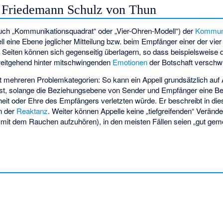
 Friedemann Schulz von Thun
uch „Kommunikationsquadrat“ oder „Vier-Ohren-Modell“) der
Kommuni
ll eine Ebene jeglicher Mitteilung bzw. beim Empfänger einer der vier
r Seiten können sich gegenseitig überlagern, so dass beispielsweise 
weitgehend hinter mitschwingenden
Emotionen
der Botschaft verschwi
it mehreren Problemkategorien: So kann ein Appell grundsätzlich auf
t ist, solange die Beziehungsebene von Sender und Empfänger eine B
reiheit oder Ehre des Empfängers verletzten würde. Er beschreibt i
n der
Reaktanz
. Weiter können Appelle keine „tiefgreifenden“ Veränd
, mit dem Rauchen aufzuhören), in den meisten Fällen seien „gut gem