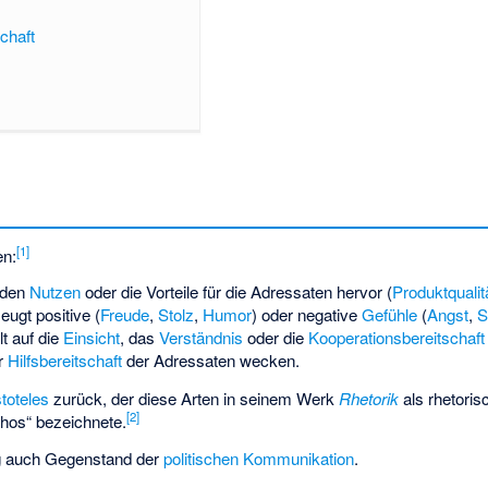
chaft
[
1
]
en:
 den
Nutzen
oder die Vorteile für die Adressaten hervor (
Produktqualit
eugt positive (
Freude
,
Stolz
,
Humor
) oder negative
Gefühle
(
Angst
,
S
lt auf die
Einsicht
, das
Verständnis
oder die
Kooperationsbereitschaft
r
Hilfsbereitschaft
der Adressaten wecken.
stoteles
zurück, der diese Arten in seinem Werk
Rhetorik
als rhetori
[
2
]
thos“ bezeichnete.
fig auch Gegenstand der
politischen Kommunikation
.