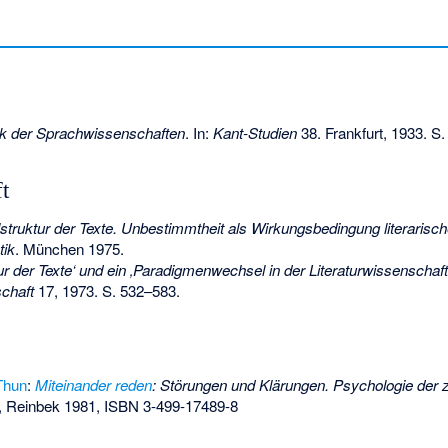
ik der Sprachwissenschaften
. In:
Kant-Studien
38. Frankfurt, 1933. S.
t
struktur der Texte. Unbestimmtheit als Wirkungsbedingung literarisc
tik
. München 1975.
ur der Texte‘ und ein ‚Paradigmenwechsel in der Literaturwissenschaft
schaft
17, 1973. S. 532–583.
Thun
:
Miteinander reden
: Störungen und Klärungen. Psychologie der
, Reinbek 1981,
ISBN 3-499-17489-8