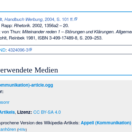
dt,
Handbuch Werbung
, 2004, S. 101 ff.
of Rapp:
Rhetorik.
2002, 1356a2 – 20.
z von Thun:
Miteinander reden 1 – Störungen und Klärungen. Allgeme
ohlt, Reinbek 1981,
ISBN 3-499-17489-8
, S. 209–253.
ND
:
4324096-3
 verwendete Medien
ommunikation)-article.ogg
r:
nsonr
rtikels
,
Lizenz:
CC BY-SA 4.0
esprochene Version des Wikipedia-Artikels:
Appell (Kommunikation)
l anhören
(
Hilfe
)