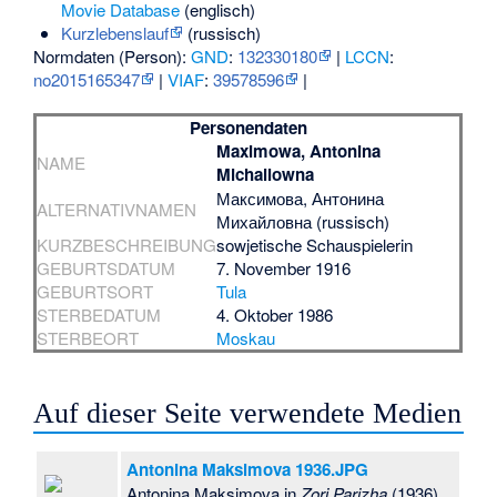
Movie Database
(englisch)
Kurzlebenslauf
(russisch)
Normdaten (Person):
GND
:
132330180
|
LCCN
:
no2015165347
|
VIAF
:
39578596
|
Personendaten
Maximowa, Antonina
NAME
Michailowna
Максимова, Антонина
ALTERNATIVNAMEN
Михайловна (russisch)
KURZBESCHREIBUNG
sowjetische Schauspielerin
GEBURTSDATUM
7. November 1916
GEBURTSORT
Tula
STERBEDATUM
4. Oktober 1986
STERBEORT
Moskau
Auf dieser Seite verwendete Medien
Antonina Maksimova 1936.JPG
Antonina Maksimova in
Zori Parizha
(1936)