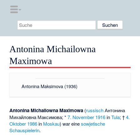
Antonina Michailowna
Maximowa
Antonina Maksimova (1936)
Antonina Michailowna Maximowa
(
russisch
Антонина
Михайловна Максимова
; *
7. November
1916
in
Tula
; †
4.
Oktober
1986
in
Moskau
) war eine
sowjetische
Schauspielerin
.