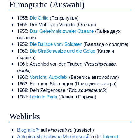
Filmografie (Auswahl)
1955:
Die Grille
(Попрыгунья)
1955: Der Mohr von Venedig (Отелло)
1955:
Das Geheimnis zweier Ozeane
(Тайна двух
океанов)
1959:
Die Ballade vom Soldaten
(Баллада о солдате)
1960:
Die Straßenwalze und die Geige
(Каток и
скрипка)
1961: Abschied von den Tauben
(Proschtschaite,
golubi)
1966:
Vorsicht, Autodieb!
(Берегись автомобиля)
1963: Kommen Sie morgen (Приходите завтра)
1968: Dein Zeitgenosse
(Twoi sowremennik)
1981:
Lenin in Paris
(Ленин в Париже)
Weblinks
Biografie
auf
kino-teatr.ru
(russisch)
Antonina Michailowna Maximowa
in der
Internet