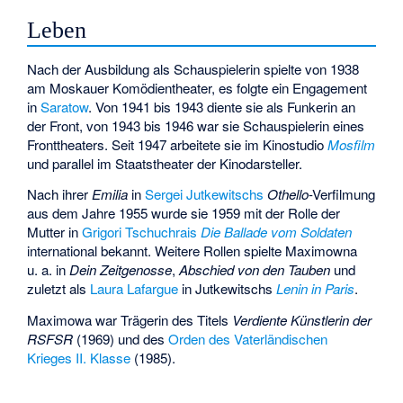
Leben
Nach der Ausbildung als Schauspielerin spielte von 1938
am Moskauer Komödientheater, es folgte ein Engagement
in
Saratow
. Von 1941 bis 1943 diente sie als Funkerin an
der Front, von 1943 bis 1946 war sie Schauspielerin eines
Fronttheaters. Seit 1947 arbeitete sie im Kinostudio
Mosfilm
und parallel im Staatstheater der Kinodarsteller.
Nach ihrer
Emilia
in
Sergei Jutkewitschs
Othello
-Verfilmung
aus dem Jahre 1955 wurde sie 1959 mit der Rolle der
Mutter in
Grigori Tschuchrais
Die Ballade vom Soldaten
international bekannt. Weitere Rollen spielte Maximowna
u. a. in
Dein Zeitgenosse
,
Abschied von den Tauben
und
zuletzt als
Laura Lafargue
in Jutkewitschs
Lenin in Paris
.
Maximowa war Trägerin des Titels
Verdiente Künstlerin der
RSFSR
(1969) und des
Orden des Vaterländischen
Krieges II. Klasse
(1985).