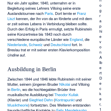
Nur ein Jahr später, 1840, unternahm er in
o
Begleitung seines Lehrers Villoing seine erste
g
Auslandstournee nach
Paris
. Dort lernte er
Franz
r
Liszt
kennen, der ihn von da an förderte und mit dem
a
er zeit seines Lebens in Verbindung bleiben sollte.
p
Durch den Erfolg in Paris ermutigt, setzte Rubinstein
hi
seine Konzertreise bis 1843 noch durch
e
verschiedene europäische Länder wie
England
, die
v
Niederlande
,
Schweiz
und
Deutschland
fort. In
o
Breslau trat er mit seiner ersten Klavierkomposition
n
Undine
auf.
A
lb
e
Ausbildung in Berlin
rt
D
Zwischen 1844 und 1846 lebte Rubinstein mit seiner
e
Mutter, seinem jüngeren Bruder
Nikolai
und Villoing
c
in
Berlin
, wo die hochbegabten Brüder ihre
k
musikalische Ausbildung bei
Theodor Kullak
e
(Klavier) und
Siegfried Dehn
(
Kontrapunkt
und
r,
Musiktheorie
) fortsetzten. Des Weiteren entstanden
1
freundschaftliche Kontakte zu
Felix Mendelssohn