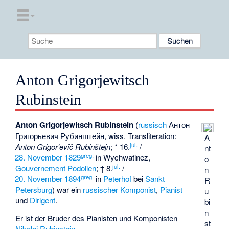
Anton Grigorjewitsch
Rubinstein
Anton Grigorjewitsch Rubinstein
(
russisch
Антон
Григорьевич Рубинштейн
, wiss. Transliteration:
A
jul.
Anton Grigor'evič Rubinštejn
; * 16.
/
nt
greg.
28. November
1829
in
Wychwatinez
,
o
jul.
Gouvernement Podolien
; † 8.
/
n
greg.
20. November
1894
in
Peterhof
bei
Sankt
R
Petersburg
) war ein
russischer Komponist
,
Pianist
u
und
Dirigent
.
bi
n
Er ist der Bruder des Pianisten und Komponisten
st
Nikolai Rubinstein
.