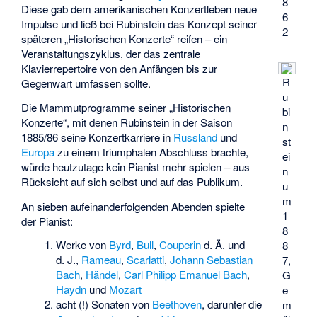
8
Diese gab dem amerikanischen Konzertleben neue
6
Impulse und ließ bei Rubinstein das Konzept seiner
2
späteren „Historischen Konzerte“ reifen – ein
Veranstaltungszyklus, der das zentrale
Klavierrepertoire von den Anfängen bis zur
R
Gegenwart umfassen sollte.
u
Die Mammutprogramme seiner „Historischen
bi
Konzerte“, mit denen Rubinstein in der Saison
n
1885/86 seine Konzertkarriere in
Russland
und
st
Europa
zu einem triumphalen Abschluss brachte,
ei
würde heutzutage kein Pianist mehr spielen – aus
n
Rücksicht auf sich selbst und auf das Publikum.
u
m
An sieben aufeinanderfolgenden Abenden spielte
1
der Pianist:
8
Werke von
Byrd
,
Bull
,
Couperin
d. Ä. und
8
d. J.,
Rameau
,
Scarlatti
,
Johann Sebastian
7,
Bach
,
Händel
,
Carl Philipp Emanuel Bach
,
G
Haydn
und
Mozart
e
acht (!) Sonaten von
Beethoven
, darunter die
m