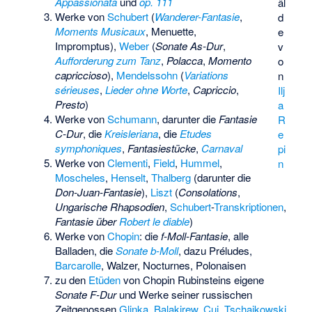
Appassionata
und
op. 111
äl
Werke von
Schubert
(
Wanderer-Fantasie
,
d
Moments Musicaux
, Menuette,
e
Impromptus),
Weber
(
Sonate As-Dur
,
v
Aufforderung zum Tanz
,
Polacca
,
Momento
o
capriccioso
),
Mendelssohn
(
Variations
n
sérieuses
,
Lieder ohne Worte
,
Capriccio
,
Ilj
Presto
)
a
Werke von
Schumann
, darunter die
Fantasie
R
C-Dur
, die
Kreisleriana
, die
Etudes
e
symphoniques
,
Fantasiestücke
,
Carnaval
pi
Werke von
Clementi
,
Field
,
Hummel
,
n
Moscheles
,
Henselt
,
Thalberg
(darunter die
Don-Juan-Fantasie
),
Liszt
(
Consolations
,
Ungarische Rhapsodien
,
Schubert
-
Transkriptionen
,
Fantasie über
Robert le diable
)
Werke von
Chopin
: die
f-Moll-Fantasie
, alle
Balladen, die
Sonate b-Moll
, dazu Préludes,
Barcarolle
, Walzer, Nocturnes, Polonaisen
zu den
Etüden
von Chopin Rubinsteins eigene
Sonate F-Dur
und Werke seiner russischen
Zeitgenossen
Glinka
,
Balakirew
,
Cui
,
Tschaikowski
,