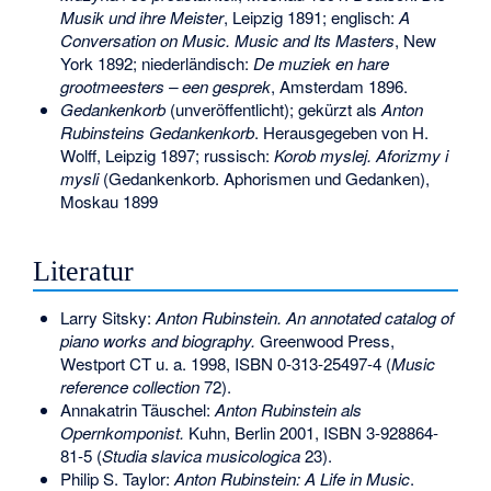
Musik und ihre Meister
, Leipzig 1891; englisch:
A
Conversation on Music. Music and Its Masters
, New
York 1892; niederländisch:
De muziek en hare
grootmeesters – een gesprek
, Amsterdam 1896.
Gedankenkorb
(unveröffentlicht); gekürzt als
Anton
Rubinsteins Gedankenkorb
. Herausgegeben von H.
Wolff, Leipzig 1897; russisch:
Korob myslej. Aforizmy i
mysli
(Gedankenkorb. Aphorismen und Gedanken),
Moskau 1899
Literatur
Larry Sitsky:
Anton Rubinstein. An annotated catalog of
piano works and biography.
Greenwood Press,
Westport CT u. a. 1998,
ISBN 0-313-25497-4
(
Music
reference collection
72).
Annakatrin Täuschel:
Anton Rubinstein als
Opernkomponist.
Kuhn, Berlin 2001,
ISBN 3-928864-
81-5
(
Studia slavica musicologica
23).
Philip S. Taylor:
Anton Rubinstein: A Life in Music
.