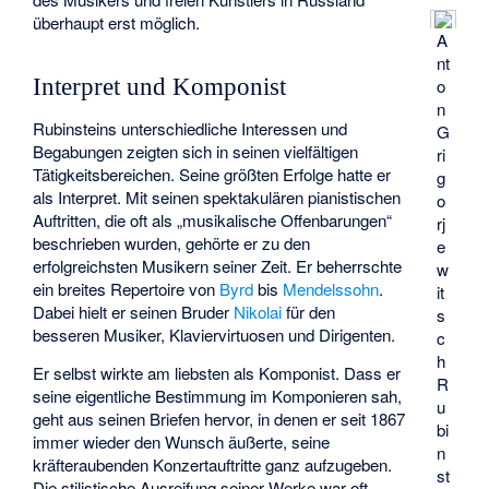
überhaupt erst möglich.
A
nt
Interpret und Komponist
o
n
Rubinsteins unterschiedliche Interessen und
G
Begabungen zeigten sich in seinen vielfältigen
ri
Tätigkeitsbereichen. Seine größten Erfolge hatte er
g
als Interpret. Mit seinen spektakulären pianistischen
o
Auftritten, die oft als „musikalische Offenbarungen“
rj
beschrieben wurden, gehörte er zu den
e
erfolgreichsten Musikern seiner Zeit. Er beherrschte
w
ein breites Repertoire von
Byrd
bis
Mendelssohn
.
it
Dabei hielt er seinen Bruder
Nikolai
für den
s
besseren Musiker, Klaviervirtuosen und Dirigenten.
c
h
Er selbst wirkte am liebsten als Komponist. Dass er
R
seine eigentliche Bestimmung im Komponieren sah,
u
geht aus seinen Briefen hervor, in denen er seit 1867
bi
immer wieder den Wunsch äußerte, seine
n
kräfteraubenden Konzertauftritte ganz aufzugeben.
st
Die stilistische Ausreifung seiner Werke war oft