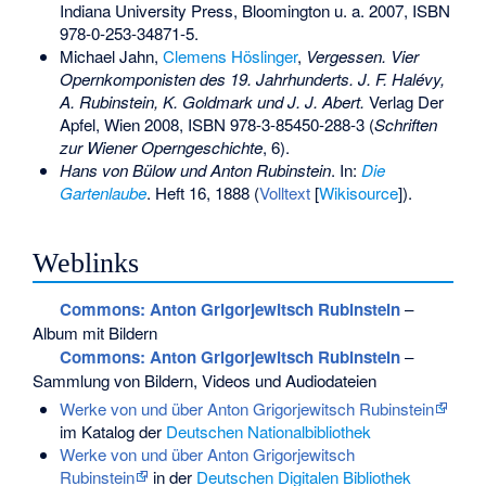
Indiana University Press, Bloomington u. a. 2007,
ISBN
978-0-253-34871-5
.
Michael Jahn
,
Clemens Höslinger
,
Vergessen. Vier
Opernkomponisten des 19. Jahrhunderts. J. F. Halévy,
A. Rubinstein, K. Goldmark und J. J. Abert.
Verlag Der
Apfel, Wien 2008,
ISBN 978-3-85450-288-3
(
Schriften
zur Wiener Operngeschichte
, 6).
Hans von Bülow und Anton Rubinstein
. In:
Die
Gartenlaube
. Heft 16, 1888 (
Volltext
[
Wikisource
]).
Weblinks
Commons
: Anton Grigorjewitsch Rubinstein
–
Album mit Bildern
Commons
: Anton Grigorjewitsch Rubinstein
–
Sammlung von Bildern, Videos und Audiodateien
Werke von und über Anton Grigorjewitsch Rubinstein
im Katalog der
Deutschen Nationalbibliothek
Werke von und über Anton Grigorjewitsch
Rubinstein
in der
Deutschen Digitalen Bibliothek