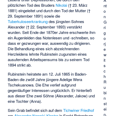
A
plötzlichen Tod des Bruders
Nikolai
(† 23. März
nt
1881) eingeleitet und durch den Tod der Mutter (†
o
29. September 1891) sowie die
n
Tuberkuloseerkrankung
des jüngsten Sohnes
G
Alexander († 22. September 1893) verstärkt
ri
wurden. Seit Ende der 1870er Jahre erschwerte ihm
g
ein Augenleiden das Notenlesen und -schreiben, so
o
dass er gezwungen war, auswendig zu dirigieren.
rj
Die Behandlung eines sich abzeichnenden
e
Herzleidens lehnte Rubinstein zugunsten eines
w
ausufernden Arbeitspensums bis zu seinem Tod
it
1894 strikt ab.
s
c
Rubinstein heiratete am 12. Juli 1865 in Baden-
h
Baden die zwölf Jahre jüngere Adelige
Wera
R
Tschekuanowa
. Die Ehe verlief aufgrund
u
gegenläufiger Interessen unglücklich. Er hinterließ
bi
aus dieser Ehe zwei Söhne (Alexander, Jakow) und
n
eine Tochter (Anna).
st
ei
Sein Grab befindet sich auf dem
Tichwiner Friedhof
n,
am
Alexander-Newski-Kloster
in Sankt Petersburg.