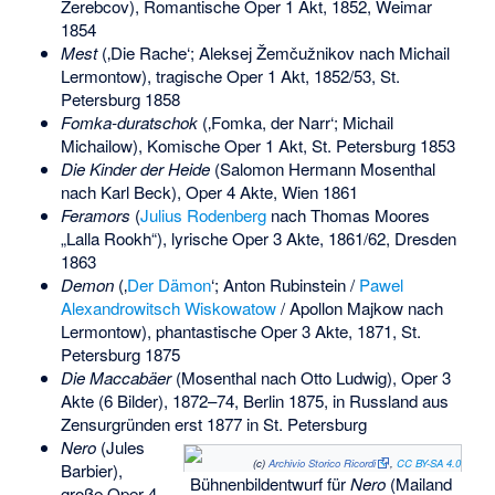
Žerebcov), Romantische Oper 1 Akt, 1852, Weimar
1854
Mest
(‚Die Rache‘; Aleksej Žemčužnikov nach Michail
Lermontow), tragische Oper 1 Akt, 1852/53, St.
Petersburg 1858
Fomka-duratschok
(‚Fomka, der Narr‘; Michail
Michailow), Komische Oper 1 Akt, St. Petersburg 1853
Die Kinder der Heide
(Salomon Hermann Mosenthal
nach Karl Beck), Oper 4 Akte, Wien 1861
Feramors
(
Julius Rodenberg
nach
Thomas Moores
„Lalla Rookh“), lyrische Oper 3 Akte, 1861/62, Dresden
1863
Demon
(‚
Der Dämon
‘; Anton Rubinstein /
Pawel
Alexandrowitsch Wiskowatow
/ Apollon Majkow nach
Lermontow), phantastische Oper 3 Akte, 1871, St.
Petersburg 1875
Die Maccabäer
(Mosenthal nach Otto Ludwig), Oper 3
Akte (6 Bilder), 1872–74, Berlin 1875, in Russland aus
Zensurgründen erst 1877 in St. Petersburg
Nero
(Jules
(c)
Archivio Storico Ricordi
,
CC BY-SA 4.0
Barbier),
Bühnenbildentwurf für
Nero
(Mailand
große Oper 4