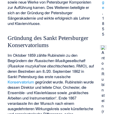
sowie neue Werke von Petersburger Komponisten
g
zur Aufführung kamen. Des Weiteren beteiligte er
e
sich an der Gründung der Petersburger
,
Sängerakademie und wirkte erfolgreich als Lehrer
1
und Klaviervirtuose.
8
5
5
Gründung des Sankt Petersburger
Konservatoriums
A
Im Oktober 1859 zählte Rubinstein zu den
nt
Begründern der
Russischen Musikgesellschaft
o
(
Russkoe muzykal'noe obschtschestwo
, RMO), auf
n
deren Bestreben am 8./20. September 1862 in
R
Sankt Petersburg das erste russische
u
Konservatorium
gegründet wurde. Rubinstein wurde
bi
dessen Direktor und leitete Chor, Orchester, die
n
Ensemble- und Klavierklasse sowie „praktisches
st
Arbeiten und Instrumentation“. Ende 1867
ei
veranlasste ihn der Wunsch nach einem
n
ausgedehnteren Wirkungskreis sowie künstlerische
(r
und organisatorische Differenzen, seine