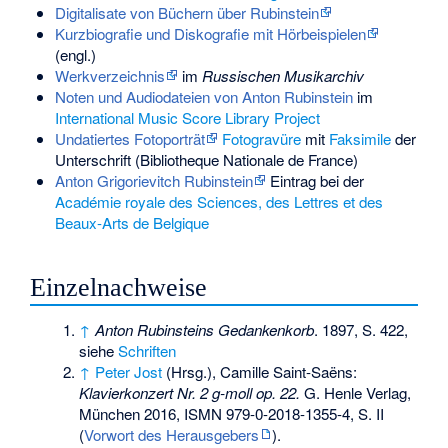
Digitalisate von Büchern über Rubinstein
Kurzbiografie und Diskografie mit Hörbeispielen
(engl.)
Werkverzeichnis
im
Russischen Musikarchiv
Noten und Audiodateien von Anton Rubinstein
im
International Music Score Library Project
Undatiertes Fotoporträt
Fotogravüre
mit
Faksimile
der
Unterschrift (Bibliotheque Nationale de France)
Anton Grigorievitch Rubinstein
Eintrag bei der
Académie royale des Sciences, des Lettres et des
Beaux-Arts de Belgique
Einzelnachweise
↑
Anton Rubinsteins Gedankenkorb
. 1897, S. 422,
siehe
Schriften
↑
Peter Jost
(Hrsg.), Camille Saint-Saëns:
Klavierkonzert Nr. 2 g-moll op. 22.
G. Henle Verlag,
München 2016, ISMN 979-0-2018-1355-4, S. II
(
Vorwort des Herausgebers
).