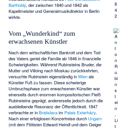
8
Bartholdy
, der zwischen 1840 und 1842 als
4
Kapellmeister und Generalmusikdirektor in Berlin
2
wirkte.
Vom „Wunderkind“ zum
A
erwachsenen Künstler
n
t
Nach dem wirtschaftlichen Bankrott und dem Tod
o
des Vaters geriet die Familie ab 1846 in finanzielle
n
Schwierigkeiten. Während Rubinsteins Bruder, die
R
Mutter und Villoing nach Moskau zurückkehrten,
u
versuchte Rubinstein eigenständig in
Wien
als
bi
Künstler Fuß zu fassen. Diese schwierige
n
Umbruchsphase zum erwachsenen Künstler war
s
einerseits durch enormen kompositorischen Fleiß
t
Rubinsteins geprägt, andererseits jedoch durch die
ei
ausbleibende Resonanz der Öffentlichkeit. 1847
n
verbrachte er in
Bratislava
im
Palais Esterházy
.
,
Nach einer erfolglosen Konzertreise durch
Ungarn
Li
(mit dem Flötisten
Edward Heindl
und dem Geiger
t