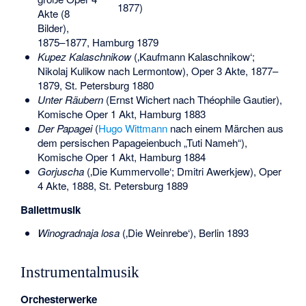
1877)
Akte (8
Bilder),
1875–1877, Hamburg 1879
Kupez Kalaschnikow
(‚Kaufmann Kalaschnikow‘;
Nikolaj Kulikow nach Lermontow), Oper 3 Akte, 1877–
1879, St. Petersburg 1880
Unter Räubern
(Ernst Wichert nach Théophile Gautier),
Komische Oper 1 Akt, Hamburg 1883
Der Papagei
(
Hugo Wittmann
nach einem Märchen aus
dem persischen Papageienbuch „Tuti Nameh“),
Komische Oper 1 Akt, Hamburg 1884
Gorjuscha
(‚Die Kummervolle‘; Dmitri Awerkjew), Oper
4 Akte, 1888, St. Petersburg 1889
Ballettmusik
Winogradnaja losa
(‚Die Weinrebe‘), Berlin 1893
Instrumentalmusik
Orchesterwerke