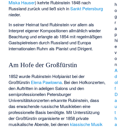
Miska Hauser
) kehrte Rubinstein 1848 nach
h
Russland zurück und ließ sich in
Sankt Petersburg
o
nieder.
g
r
In seiner Heimat fand Rubinstein vor allem als
a
Interpret eigener Kompositionen allmählich wieder
p
Beachtung und erlangte ab 1854 mit regelmäßigen
hi
Gastspielreisen durch Russland und Europa
e
internationalen Ruhm als Pianist und Dirigent.
v
o
n
Am Hofe der Großfürstin
A
1852 wurde Rubinstein Hofpianist bei der
d
Großfürstin
Elena Pawlowna
. Bei den Hofkonzerten,
ol
den Auftritten in adeligen Salons und den
f
semiprofessionellen Petersburger
D
Universitätskonzerten erkannte Rubinstein, dass
a
das erwachende russische Musikleben eine
u
professionelle Basis benötigte. Mit Unterstützung
t
der Großfürstin organisierte er 1858 private
h
musikalische Abende, bei denen
klassische Musik
a