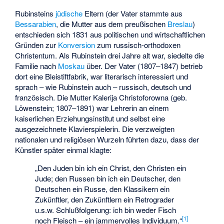
Rubinsteins
jüdische
Eltern (der Vater stammte aus
Bessarabien
, die Mutter aus dem preußischen
Breslau
)
entschieden sich 1831 aus politischen und wirtschaftlichen
Gründen zur
Konversion
zum russisch-orthodoxen
Christentum. Als Rubinstein drei Jahre alt war, siedelte die
Familie nach
Moskau
über. Der Vater (1807–1847) betrieb
dort eine Bleistiftfabrik, war literarisch interessiert und
sprach – wie Rubinstein auch – russisch, deutsch und
französisch. Die Mutter Kalerija Christoforowna (geb.
Löwenstein; 1807–1891) war Lehrerin an einem
kaiserlichen Erziehungsinstitut und selbst eine
ausgezeichnete Klavierspielerin. Die verzweigten
nationalen und religiösen Wurzeln führten dazu, dass der
Künstler später einmal klagte:
„Den Juden bin ich ein Christ, den Christen ein
Jude; den Russen bin ich ein Deutscher, den
Deutschen ein Russe, den Klassikern ein
Zukünftler, den Zukünftlern ein Retrograder
u.s.w. Schlußfolgerung: ich bin weder Fisch
[
1
]
noch Fleisch – ein jammervolles Individuum.“