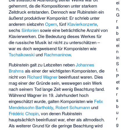
ei
gehemmt, da die Kompositionen unter starkem
n,
Zeitdruck entstanden. Dennoch war Rubinstein ein
G
äußerst produktiver Komponist: Er schrieb unter
r
anderem siebzehn
Opern
, fünf
Klavierkonzerte
,
a
sechs
Sinfonien
sowie eine beträchtliche Anzahl von
b
Klavierwerken. Die Bedeutung dieses Werkes für
st
die russische Musik ist nicht zu unterschätzen –
ei
war es doch wegweisend für Komponisten wie
n
Tschaikowski
und
Rachmaninow
.
in
S
Rubinstein galt zu Lebzeiten neben
Johannes
t.
Brahms
als einer der wichtigsten Komponisten, die
P
nicht von
Richard Wagner
beeinflusst waren. Dies
et
mag einer der Gründe sein, weswegen sein Werk
e
nach seinem Tod lange Zeit wenig Beachtung fand.
r
Während Wagner im 19. Jahrhundert hoch
s
eingeschätzt wurde, galten Komponisten wie
Felix
b
Mendelssohn Bartholdy
,
Robert Schumann
und
u
Frédéric Chopin
, von denen Rubinstein
r
hauptsächlich beeinflusst war, eher als altmodisch.
g
Als weiterer Grund für die geringe Beachtung wird