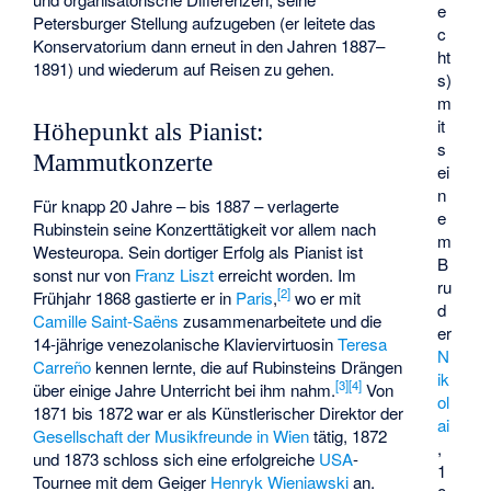
e
Petersburger Stellung aufzugeben (er leitete das
c
Konservatorium dann erneut in den Jahren 1887–
ht
1891) und wiederum auf Reisen zu gehen.
s)
m
it
Höhepunkt als Pianist:
s
Mammutkonzerte
ei
n
Für knapp 20 Jahre – bis 1887 – verlagerte
e
Rubinstein seine Konzerttätigkeit vor allem nach
m
Westeuropa. Sein dortiger Erfolg als Pianist ist
B
sonst nur von
Franz Liszt
erreicht worden. Im
ru
[
2
]
Frühjahr 1868 gastierte er in
Paris
,
wo er mit
d
Camille Saint-Saëns
zusammenarbeitete und die
er
14-jährige venezolanische Klaviervirtuosin
Teresa
N
Carreño
kennen lernte, die auf Rubinsteins Drängen
ik
[
3
]
[
4
]
über einige Jahre Unterricht bei ihm nahm.
Von
ol
1871 bis 1872 war er als Künstlerischer Direktor der
ai
Gesellschaft der Musikfreunde in Wien
tätig, 1872
,
und 1873 schloss sich eine erfolgreiche
USA
-
1
Tournee mit dem Geiger
Henryk Wieniawski
an.