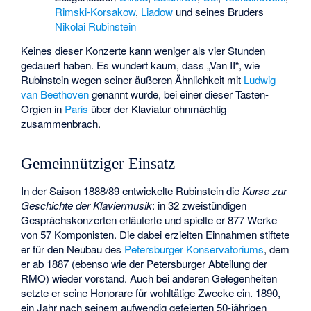
Rimski-Korsakow
,
Liadow
und seines Bruders
Nikolai Rubinstein
Keines dieser Konzerte kann weniger als vier Stunden
gedauert haben. Es wundert kaum, dass „Van II“, wie
Rubinstein wegen seiner äußeren Ähnlichkeit mit
Ludwig
van Beethoven
genannt wurde, bei einer dieser Tasten-
Orgien in
Paris
über der Klaviatur ohnmächtig
zusammenbrach.
Gemeinnütziger Einsatz
In der Saison 1888/89 entwickelte Rubinstein die
Kurse zur
Geschichte der Klaviermusik
: in 32 zweistündigen
Gesprächskonzerten erläuterte und spielte er 877 Werke
von 57 Komponisten. Die dabei erzielten Einnahmen stiftete
er für den Neubau des
Petersburger Konservatoriums
, dem
er ab 1887 (ebenso wie der Petersburger Abteilung der
RMO) wieder vorstand. Auch bei anderen Gelegenheiten
setzte er seine Honorare für wohltätige Zwecke ein. 1890,
ein Jahr nach seinem aufwendig gefeierten 50-jährigen