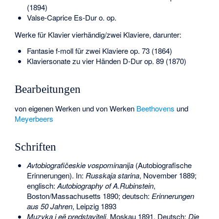
(1894)
Valse-Caprice Es-Dur o. op.
Werke für Klavier vierhändig/zwei Klaviere, darunter:
Fantasie f-moll für zwei Klaviere op. 73 (1864)
Klaviersonate zu vier Händen D-Dur op. 89 (1870)
Bearbeitungen
von eigenen Werken und von Werken
Beethovens
und
Meyerbeers
Schriften
Avtobiografičeskie vospominanija
(Autobiografische
Erinnerungen). In:
Russkaja starina
, November 1889;
englisch:
Autobiography of A.Rubinstein
,
Boston/Massachusetts 1890; deutsch:
Erinnerungen
aus 50 Jahren
, Leipzig 1893
Muzyka i eë predstaviteli
, Moskau 1891. Deutsch:
Die