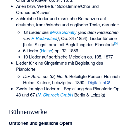
Arien bzw. Werke für Solostimme/Chor und
Orchester/Klavier
zahlreiche Lieder und russische Romanzen auf
deutsche, französische und englische Texte, darunter:
12 Lieder des
Mirza Schaffy
(aus dem Persischen
von
F. Bodenstedt
)
, Op. 34 (1854), Lieder für eine
[
5
]
[tiefe] Singstimme mit Begleitung des Pianoforte
6 Lieder (
Heine
) op. 32, 1856
10 Lieder auf serbische Melodien op. 105, 1877
Lieder für eine Singstimme mit Begleitung des
Pianoforte
Der Asra: op. 32, No. 6
. Beteiligte Person: Heinrich
Heine. Kistner, Leipzig [ca. 1890].
Digitalisat
Zweistimmige Lieder mit Begleitung des Pianoforte Op.
48 und 67 (
N. Simrock GmbH
Berlin & Leipzig)
Bühnenwerke
Oratorien und geistliche Opern