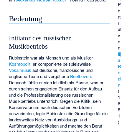
P
o
rt
Bedeutung
r
ät
v
Initiator des russischen
o
Musikbetriebs
n
Ilj
Rubinstein war als Mensch und als Musiker
a
Kosmopolit
, er komponierte beispielsweise
R
Vokalmusik
auf deutsche, französische und
e
englische Texte und vergötterte
Beethoven
.
pi
Dennoch fühlte er sich letztlich als Russe, was er
n
durch seinen engagierten Einsatz für den Aufbau
(
und die Professionalisierung des russischen
1
Musikbetriebs unterstrich. Gegen die Kritik, sein
8
Konservatorium nach deutschen Vorbildern
8
auszurichten, legte Rubinstein die Grundlage für ein
1
landesweites Netz von Ausbildungs- und
)
Aufführungsmöglichkeiten und machte den Beruf
des Musikers und freien Künstlers in Russland