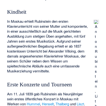
Kindheit
In Moskau erhielt Rubinstein den ersten
Klavierunterricht von seiner Mutter und komponierte,
A
in einer ausschließlich auf die Musik gerichteten
n
Ausbildung zum stetigen Üben angehalten, mit fünf
t
Jahren sein erstes Musikstück. Aufgrund seiner
o
außergewöhnlichen Begabung erhielt er ab 1837
n
kostenlosen Unterricht bei
Alexander Villoing
, dem
R
damals angesehensten Klavierlehrer Moskaus, der
u
seinem Schüler neben dem Wissen um
bi
spieltechnische Abläufe auch eine umfassende
n
Musikerziehung vermittelte.
s
t
ei
Erste Konzerte und Tourneen
n
,
Am 11. Juli 1839 gab Rubinstein als Neunjähriger
Li
sein erstes öffentliches Konzert in Moskau mit
t
Werken von
Hummel
,
Henselt
,
Thalberg
und
Liszt
.
h