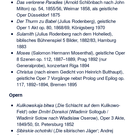
Das verlorene Paradies
(Arnold Schlönbach nach John
Milton) op. 54, 1855/56, Weimar 1858, als geistliche
Oper Düsseldorf 1875
Der Thurm zu Babel
(Julius Rodenberg), geistliche
Oper 1 Akt op. 80, 1868/69, Königsberg 1970
Sulamith
(Julius Rodenberg nach dem Hohelied),
biblisches Bühnenspiel 5 Bilder, 1882/83, Hamburg
1883
Moses
(Salomon Hermann Mosenthal), geistliche Oper
8 Szenen op. 112, 1887–1889, Prag 1892 (nur
Generalprobe), konzertant Riga 1894
Christus
(nach einem Gedicht von Heinrich Bulthaupt),
geistliche Oper 7 Vorgänge nebst Prolog und Epilog op.
117, 1892–1894, Bremen 1895
Opern
Kulikowskaja bitwa
(‚Die
Schlacht auf dem Kulikowo-
Feld
‘) oder
Dmitri Donskoi
(
Wladimir Sollogub
/
Wladimir Sotow nach Wladislaw Oserow), Oper 3 Akte,
1849/50, St. Petersburg 1852
Sibirskie ochotniki
(‚Die sibirischen Jäger‘; Andrej