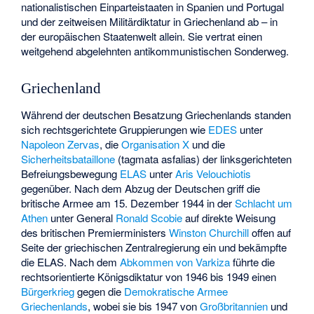
nationalistischen Einparteistaaten in Spanien und Portugal
und der zeitweisen Militärdiktatur in Griechenland ab – in
der europäischen Staatenwelt allein. Sie vertrat einen
weitgehend abgelehnten antikommunistischen Sonderweg.
Griechenland
Während der deutschen Besatzung Griechenlands standen
sich rechtsgerichtete Gruppierungen wie
EDES
unter
Napoleon Zervas
, die
Organisation X
und die
Sicherheitsbataillone
(tagmata asfalias) der linksgerichteten
Befreiungsbewegung
ELAS
unter
Aris Velouchiotis
gegenüber. Nach dem Abzug der Deutschen griff die
britische Armee am 15. Dezember 1944 in der
Schlacht um
Athen
unter General
Ronald Scobie
auf direkte Weisung
des britischen Premierministers
Winston Churchill
offen auf
Seite der griechischen Zentralregierung ein und bekämpfte
die ELAS. Nach dem
Abkommen von Varkiza
führte die
rechtsorientierte Königsdiktatur von 1946 bis 1949 einen
Bürgerkrieg
gegen die
Demokratische Armee
Griechenlands
, wobei sie bis 1947 von
Großbritannien
und