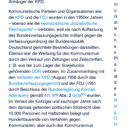
Anhänger der KPD.
m
u
Kommunistische Parteien und Organisationen wie
ni
die
KPD
und die
FDJ
wurden in den 1950er Jahren
st
– ebenso wie die
neonazistische
„
Sozialistische
is
Reichspartei
“ – verboten, weil sie nach Auffassung
c
des Bundesverfassungsgerichts militant gegen die
h
Verfassungsordnung der Bundesrepublik
e
Deutschland gerichtete Bestrebungen darstellten.
s
Ebenso war die Werbung für den Kommunismus
Pl
durch den Verkauf von Zeitungen und Zeitschriften,
a
z. B. aus der zum Lager der Sowjetunion
k
gehörenden
DDR
verboten. Im Zusammenhang mit
at
den
Verboten der KPD
(August 1956 durch das
d
Bundesverfassungsgericht
) und der FDJ (1951
e
durch Beschluss der
Bundesregierung Konrad
s
[
29
]
Adenauers
gemäß
Art. 9
Abs. 2
GG
)
wurden
R
im Verlauf der fünfziger und sechziger Jahre nach
in
dem damals geltenden politischen Strafrecht über
g
10.000 Personen mit Haftstrafen belegt und
C
Hunderttausende von Verfahren gegen
hr
Kommunisten, aber auch des Kommunismus