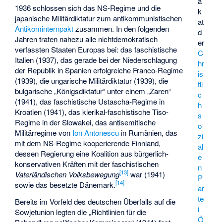
a
1936 schlossen sich das NS-Regime und die
k
japanische Militärdiktatur zum antikommunistischen
at
Antikominternpakt
zusammen. In den folgenden
d
Jahren traten nahezu alle nichtdemokratisch
er
verfassten Staaten Europas bei: das faschistische
C
Italien (1937), das gerade bei der Niederschlagung
hr
der Republik in Spanien erfolgreiche Franco-Regime
is
(1939), die ungarische Militärdiktatur (1939), die
tli
bulgarische „Königsdiktatur“ unter einem „Zaren“
c
(1941), das faschistische Ustascha-Regime in
h
Kroatien (1941), das klerikal-faschistische Tiso-
s
Regime in der Slowakei, das antisemitische
o
Militärregime von
Ion Antonescu
in Rumänien, das
zi
mit dem NS-Regime kooperierende Finnland,
al
dessen Regierung eine Koalition aus bürgerlich-
e
konservativen Kräften mit der faschistischen
n
[
13
]
Vaterländischen Volksbewegung
war (1941)
P
[
14
]
sowie das besetzte Dänemark.
ar
te
Bereits im Vorfeld des deutschen Überfalls auf die
i
Sowjetunion legten die „Richtlinien für die
Ö