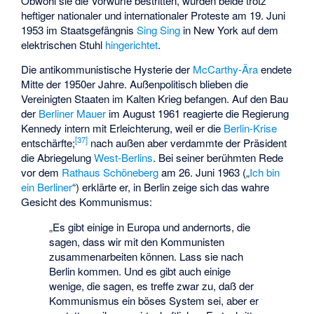
Obwohl sie die Vorwürfe bestritten, wurden beide trotz
heftiger nationaler und internationaler Proteste am 19. Juni
1953 im Staatsgefängnis
Sing Sing
in New York auf dem
elektrischen Stuhl
hingerichtet
.
Die antikommunistische Hysterie der
McCarthy-Ära
endete
Mitte der 1950er Jahre. Außenpolitisch blieben die
Vereinigten Staaten im Kalten Krieg befangen. Auf den Bau
der
Berliner Mauer
im August 1961 reagierte die
Regierung
Kennedy
intern mit Erleichterung, weil er die
Berlin-Krise
[
37
]
entschärfte;
nach außen aber verdammte der Präsident
die Abriegelung
West-Berlins
. Bei seiner berühmten Rede
vor dem
Rathaus Schöneberg
am 26. Juni 1963 („
Ich bin
ein Berliner
“) erklärte er, in Berlin zeige sich das wahre
Gesicht des Kommunismus:
„Es gibt einige in Europa und andernorts, die
sagen, dass wir mit den Kommunisten
zusammenarbeiten können. Lass sie nach
Berlin kommen. Und es gibt auch einige
wenige, die sagen, es treffe zwar zu, daß der
Kommunismus ein böses System sei, aber er