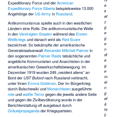
Expeditionary Force
und der
American
e
Expeditionary Force Siberia
beispielsweise 13.000
s
Angehörige der
US-Army
in
Russland
.
et
z
Antikommunismus spielte auch in den westlichen
g
Ländern eine Rolle. Die antikommunistische Welle
e
in den
Vereinigten Staaten
während des
Ersten
g
Weltkriegs
und danach wird als
Red Scare
e
bezeichnet. So bekämpfte der amerikanische
n
Generalstaatsanwalt
Alexander Mitchell Palmer
in
di
den sogenannten
Palmer Raids
tatsächliche und
e
angebliche Kommunisten und Anarchisten in der
g
amerikanischen Gewerkschaftsbewegung. Im
e
Dezember 1919 wurden 249 „resident aliens“ an
m
Bord der
UST Buford
nach Russland verbracht,
ei
unter ihnen
Emma Goldman
. Der im Bürgerkrieg
n
durch Bolschewiki und
Monarchisten
ausgeführte
g
rote
und
weiße Terror
gegen die jeweils andere Seite
ef
und gegen die Zivilbevölkerung wurde in der
ä
Berichterstattung oft ausgebaut durch
hr
Gräuelpropaganda
der Kriegsparteien.
li