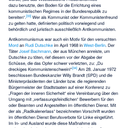
dazu benutzte, den Boden für die Errichtung eines
kommunistischen Regimes in der Bundesrepublik zu
[
33
]
bereiten“.
Wer als Kommunist oder Kommunistenfreund
zu gelten hatte, definierten politisch vorwiegend und
behördlich und juristisch ausschließlich Antikommunisten.
Antikommunismus war auch ein Motiv für den versuchten
Mord
an
Rudi Dutschke
im April 1968 in
West-Berlin
. Der
Täter
Josef Bachmann
, der aus München anreiste, um
Dutschke zu töten, rief diesem vor der Abgabe der
Schüsse, die das Opfer schwer verletzten, zu: „Du
[
34
]
dreckiges Kommunistenschwein!“
Am 28. Januar 1972
beschlossen Bundeskanzler Willy Brandt (SPD) und die
Ministerpräsidenten der Länder bzw. die regierenden
Bürgermeister der Stadtstaaten auf einer Konferenz zu
„Fragen der inneren Sicherheit“ eine Vereinbarung über den
Umgang mit „verfassungsfeindlichen“ Bewerbern für den
oder Beamten und Angestellten im öffentlichen Dienst. Mit
der als „Radikalenerlass“ bezeichneten Vorschrift wurden
im öffentlichen Dienst Berufsverbote für Linke eingeführt.
Im In- und Ausland wurde diese Maßnahme als