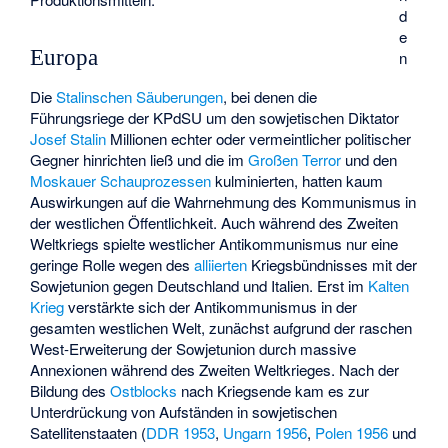
d
e
Europa
n
Die
Stalinschen Säuberungen
, bei denen die
Führungsriege der KPdSU um den sowjetischen Diktator
Josef Stalin
Millionen echter oder vermeintlicher politischer
Gegner hinrichten ließ und die im
Großen Terror
und den
Moskauer Schauprozessen
kulminierten, hatten kaum
Auswirkungen auf die Wahrnehmung des Kommunismus in
der westlichen Öffentlichkeit. Auch während des Zweiten
Weltkriegs spielte westlicher Antikommunismus nur eine
geringe Rolle wegen des
alliierten
Kriegsbündnisses mit der
Sowjetunion gegen Deutschland und Italien. Erst im
Kalten
Krieg
verstärkte sich der Antikommunismus in der
gesamten westlichen Welt, zunächst aufgrund der raschen
West-Erweiterung der Sowjetunion durch massive
Annexionen während des Zweiten Weltkrieges. Nach der
Bildung des
Ostblocks
nach Kriegsende kam es zur
Unterdrückung von Aufständen in sowjetischen
Satellitenstaaten (
DDR 1953
,
Ungarn 1956
,
Polen 1956
und