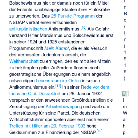
i
Bolschewismus hielt er damals noch für ein Mittel
n
der Entente, unabhängige Staaten ihrer Plutokratie
B
zu unterwerfen. Das
25-Punkte-Programm
der
e
NSDAP vertrat einen entschieden
rl
[
10
]
antikapitalistischen
Antisemitismus.
Als Gefahr
i
verstand Hitler Marxismus und Bolschewismus erst
n
in seiner 1924 und 1925 entstandenen
(
Programmschrift
Mein Kampf
, die er als Versuch
1
des verhassten Judentums ansah, die
9
Weltherrschaft
zu erringen, den es mit allen Mitteln
1
zu bekämpfen gelte. Außerdem flossen noch
9
geostrategische Überlegungen zu einem angeblich
)
notwendigen
Lebensraum im Osten
in seinen
[
11
]
Antikommunismus ein.
In seiner
Rede vor dem
Industrie-Club Düsseldorf
am 26. Januar 1932
versprach er den anwesenden Großindustriellen die
I
Zerschlagung der
Arbeiterbewegung
und warb um
m
Unterstützung für seine Partei. Die deutschen
W
Wirtschaftsführer spendeten aber erst nach einem
a
Treffen mit Hitler am 20. Februar 1933
hohe
hl
[
12
]
Geldsummen zur Finanzierung der NSDAP.
pl