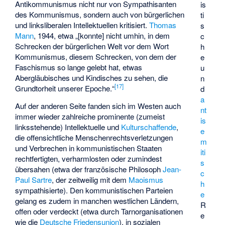
Antikommunismus nicht nur von Sympathisanten
is
des Kommunismus, sondern auch von bürgerlichen
ti
und linksliberalen Intellektuellen kritisiert.
Thomas
s
Mann
, 1944, etwa „[konnte] nicht umhin, in dem
c
Schrecken der bürgerlichen Welt vor dem Wort
h
Kommunismus, diesem Schrecken, von dem der
e
Faschismus so lange gelebt hat, etwas
u
Abergläubisches und Kindisches zu sehen, die
n
[
17
]
Grundtorheit unserer Epoche.“
d
a
Auf der anderen Seite fanden sich im Westen auch
nt
immer wieder zahlreiche prominente (zumeist
is
linksstehende) Intellektuelle und
Kulturschaffende
,
e
die offensichtliche Menschenrechtsverletzungen
m
und Verbrechen in kommunistischen Staaten
iti
rechtfertigten, verharmlosten oder zumindest
s
übersahen (etwa der französische Philosoph
Jean-
c
Paul Sartre
, der zeitweilig mit dem
Maoismus
h
sympathisierte). Den kommunistischen Parteien
e
gelang es zudem in manchen westlichen Ländern,
R
offen oder verdeckt (etwa durch Tarnorganisationen
e
wie die
Deutsche Friedensunion
), in sozialen