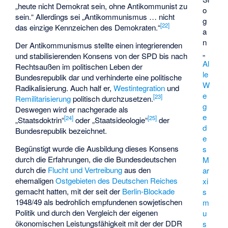
„heute nicht Demokrat sein, ohne Antikommunist zu
o
sein.“ Allerdings sei „Antikommunismus … nicht
g
[
22
]
das einzige Kennzeichen des Demokraten.“
a
n
Der Antikommunismus stellte einen integrierenden
„
und stabilisierenden Konsens von der SPD bis nach
Al
Rechtsaußen im politischen Leben der
le
Bundesrepublik dar und verhinderte eine politische
W
Radikalisierung. Auch half er,
Westintegration
und
e
[
23
]
Remilitarisierung
politisch durchzusetzen.
g
Deswegen wird er nachgerade als
e
[
24
]
[
25
]
„Staatsdoktrin“
oder „Staatsideologie“
der
d
Bundesrepublik bezeichnet.
e
Begünstigt wurde die Ausbildung dieses Konsens
s
durch die Erfahrungen, die die Bundesdeutschen
M
durch die
Flucht und Vertreibung
aus den
ar
ehemaligen
Ostgebieten des Deutschen Reiches
xi
gemacht hatten, mit der seit der
Berlin-Blockade
s
1948/49 als bedrohlich empfundenen sowjetischen
m
Politik und durch den Vergleich der eigenen
u
ökonomischen Leistungsfähigkeit mit der der DDR
s