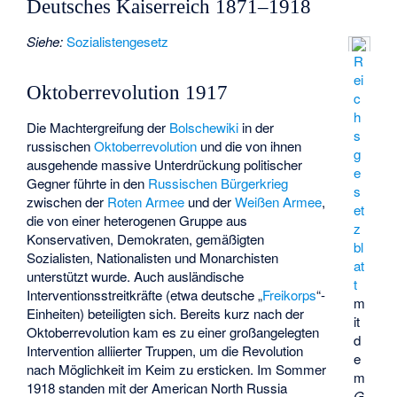
Deutsches Kaiserreich 1871–1918
Siehe:
Sozialistengesetz
R
ei
Oktoberrevolution 1917
c
h
Die Machtergreifung der
Bolschewiki
in der
s
russischen
Oktoberrevolution
und die von ihnen
g
ausgehende massive Unterdrückung politischer
e
Gegner führte in den
Russischen Bürgerkrieg
s
zwischen der
Roten Armee
und der
Weißen Armee
,
et
die von einer heterogenen Gruppe aus
z
Konservativen, Demokraten, gemäßigten
bl
Sozialisten, Nationalisten und Monarchisten
at
unterstützt wurde. Auch ausländische
t
Interventionsstreitkräfte (etwa deutsche „
Freikorps
“-
m
Einheiten) beteiligten sich. Bereits kurz nach der
it
Oktoberrevolution kam es zu einer großangelegten
d
Intervention alliierter Truppen, um die Revolution
e
nach Möglichkeit im Keim zu ersticken. Im Sommer
m
1918 standen mit der
American North Russia
G