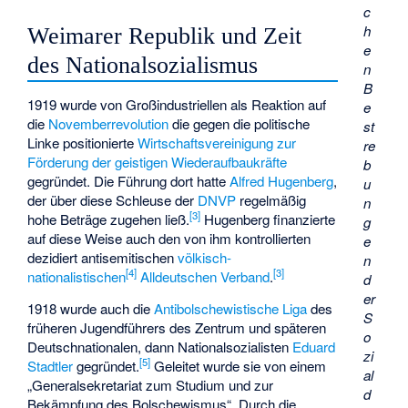
c
h
Weimarer Republik und Zeit
e
des Nationalsozialismus
n
B
1919 wurde von Großindustriellen als Reaktion auf
e
die
Novemberrevolution
die gegen die politische
st
Linke positionierte
Wirtschaftsvereinigung zur
re
Förderung der geistigen Wiederaufbaukräfte
b
gegründet. Die Führung dort hatte
Alfred Hugenberg
,
u
der über diese Schleuse der
DNVP
regelmäßig
n
[
3
]
hohe Beträge zugehen ließ.
Hugenberg finanzierte
g
auf diese Weise auch den von ihm kontrollierten
e
dezidiert antisemitischen
völkisch-
n
[
4
]
[
3
]
nationalistischen
Alldeutschen Verband
.
d
er
1918 wurde auch die
Antibolschewistische Liga
des
S
früheren Jugendführers des Zentrum und späteren
o
Deutschnationalen, dann Nationalsozialisten
Eduard
zi
[
5
]
Stadtler
gegründet.
Geleitet wurde sie von einem
al
„Generalsekretariat zum Studium und zur
d
Bekämpfung des Bolschewismus“. Durch die