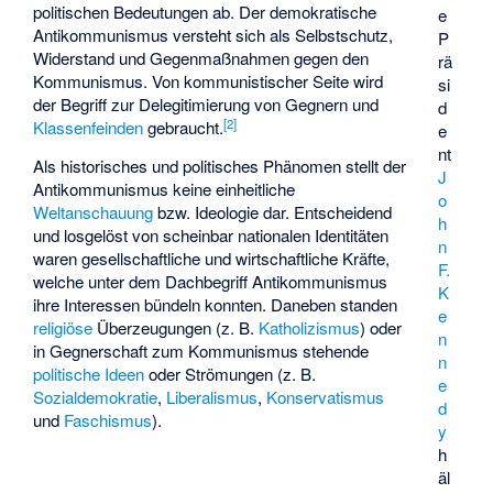
politischen Bedeutungen ab. Der demokratische
e
Antikommunismus versteht sich als Selbstschutz,
P
Widerstand und Gegenmaßnahmen gegen den
rä
Kommunismus. Von kommunistischer Seite wird
si
der Begriff zur Delegitimierung von Gegnern und
d
[
2
]
Klassenfeinden
gebraucht.
e
nt
Als historisches und politisches Phänomen stellt der
J
Antikommunismus keine einheitliche
o
Weltanschauung
bzw. Ideologie dar. Entscheidend
h
und losgelöst von scheinbar nationalen Identitäten
n
waren gesellschaftliche und wirtschaftliche Kräfte,
F.
welche unter dem Dachbegriff Antikommunismus
K
ihre Interessen bündeln konnten. Daneben standen
e
religiöse
Überzeugungen (z. B.
Katholizismus
) oder
n
in Gegnerschaft zum Kommunismus stehende
n
politische Ideen
oder Strömungen (z. B.
e
Sozialdemokratie
,
Liberalismus
,
Konservatismus
d
und
Faschismus
).
y
h
äl