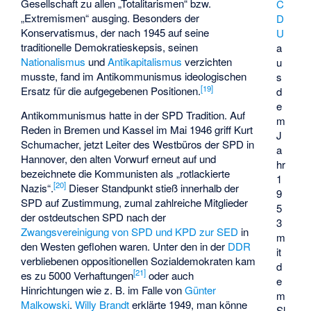
Gesellschaft zu allen „Totalitarismen“ bzw.
C
„Extremismen“ ausging. Besonders der
D
Konservatismus, der nach 1945 auf seine
U
traditionelle Demokratieskepsis, seinen
a
Nationalismus
und
Antikapitalismus
verzichten
u
musste, fand im Antikommunismus ideologischen
s
[
19
]
Ersatz für die aufgegebenen Positionen.
d
e
Antikommunismus hatte in der SPD Tradition. Auf
m
Reden in Bremen und Kassel im Mai 1946 griff Kurt
J
Schumacher, jetzt Leiter des Westbüros der SPD in
a
Hannover, den alten Vorwurf erneut auf und
hr
bezeichnete die Kommunisten als „rotlackierte
1
[
20
]
Nazis“.
Dieser Standpunkt stieß innerhalb der
9
SPD auf Zustimmung, zumal zahlreiche Mitglieder
5
der ostdeutschen SPD nach der
3
Zwangsvereinigung von SPD und KPD zur SED
in
m
den Westen geflohen waren. Unter den in der
DDR
it
verbliebenen oppositionellen Sozialdemokraten kam
d
[
21
]
es zu 5000 Verhaftungen
oder auch
e
Hinrichtungen wie z. B. im Falle von
Günter
m
Malkowski
.
Willy Brandt
erklärte 1949, man könne
Sl