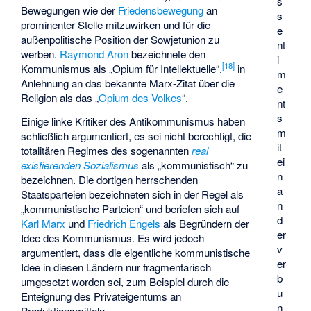
s
Bewegungen wie der
Friedensbewegung
an
s
prominenter Stelle mitzuwirken und für die
e
außenpolitische Position der Sowjetunion zu
nt
werben.
Raymond Aron
bezeichnete den
i
[
18
]
Kommunismus als „Opium für Intellektuelle“,
in
m
Anlehnung an das bekannte Marx-Zitat über die
e
Religion als das „
Opium des Volkes
“.
nt
s
Einige linke Kritiker des Antikommunismus haben
m
schließlich argumentiert, es sei nicht berechtigt, die
it
totalitären Regimes des sogenannten
real
ei
existierenden Sozialismus
als „kommunistisch“ zu
n
bezeichnen. Die dortigen herrschenden
a
Staatsparteien bezeichneten sich in der Regel als
n
„kommunistische Parteien“ und beriefen sich auf
d
Karl Marx
und
Friedrich Engels
als Begründern der
er
Idee des Kommunismus. Es wird jedoch
v
argumentiert, dass die eigentliche kommunistische
er
Idee in diesen Ländern nur fragmentarisch
b
umgesetzt worden sei, zum Beispiel durch die
u
Enteignung des Privateigentums an
n
Produktionsmitteln.