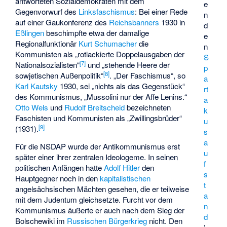
antworteten Sozialdemokraten mit dem
e
Gegenvorwurf des
Linksfaschismus
: Bei einer Rede
n
auf einer Gaukonferenz des
Reichsbanners
1930 in
d
Eßlingen
beschimpfte etwa der damalige
e
Regionalfunktionär
Kurt Schumacher
die
n
Kommunisten als „rotlackierte Doppelausgaben der
S
[
7
]
Nationalsozialisten“
und „stehende Heere der
p
[
8
]
sowjetischen Außenpolitik“
. „Der Faschismus“, so
a
Karl Kautsky
1930, sei „nichts als das Gegenstück“
rt
des Kommunismus, „Mussolini nur der Affe Lenins.“
a
Otto Wels
und
Rudolf Breitscheid
bezeichneten
k
Faschisten und Kommunisten als „Zwillingsbrüder“
u
[
9
]
(1931).
s
a
Für die NSDAP wurde der Antikommunismus erst
u
später einer ihrer zentralen Ideologeme. In seinen
f
politischen Anfängen hatte
Adolf Hitler
den
s
Hauptgegner noch in den
kapitalistischen
t
angelsächsischen Mächten gesehen, die er teilweise
a
mit dem Judentum gleichsetzte. Furcht vor dem
n
Kommunismus äußerte er auch nach dem Sieg der
d
Bolschewiki im
Russischen Bürgerkrieg
nicht. Den