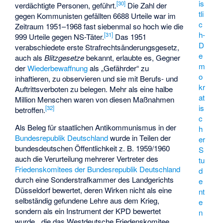
is
[
30
]
verdächtigte Personen, geführt.
Die Zahl der
tli
gegen Kommunisten gefällten 6688 Urteile war im
c
Zeitraum 1951–1968 fast siebenmal so hoch wie die
h-
[
31
]
999 Urteile gegen NS-Täter.
Das 1951
D
verabschiedete erste Strafrechtsänderungsgesetz,
e
auch als
Blitzgesetze
bekannt, erlaubte es, Gegner
m
der
Wiederbewaffnung
als „Gefährder“ zu
o
inhaftieren, zu observieren und sie mit Berufs- und
kr
Auftrittsverboten zu belegen. Mehr als eine halbe
at
Million Menschen waren von diesen Maßnahmen
is
[
32
]
betroffen.
c
Als Beleg für staatlichen Antikommunismus in der
h
Bundesrepublik Deutschland
wurde in Teilen der
er
bundesdeutschen Öffentlichkeit z. B. 1959/1960
S
auch die Verurteilung mehrerer Vertreter des
tu
Friedenskomitees der Bundesrepublik Deutschland
d
durch eine Sonderstrafkammer des Landgerichts
e
Düsseldorf bewertet, deren Wirken nicht als eine
nt
selbständig gefundene Lehre aus dem Krieg,
e
sondern als ein Instrument der KPD bewertet
n
wurde, „die das Westdeutsche Friedenskomitee