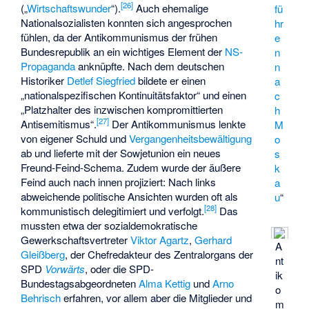
[
26
]
(„
Wirtschaftswunder
“).
Auch ehemalige
fü
Nationalsozialisten konnten sich angesprochen
hr
fühlen, da der Antikommunismus der frühen
e
Bundesrepublik an ein wichtiges Element der
NS-
n
Propaganda
anknüpfte. Nach dem deutschen
n
Historiker
Detlef Siegfried
bildete er einen
a
„nationalspezifischen Kontinuitätsfaktor“ und einen
c
„Platzhalter des inzwischen kompromittierten
h
[
27
]
Antisemitismus“.
Der Antikommunismus lenkte
M
von eigener Schuld und
Vergangenheitsbewältigung
o
ab und lieferte mit der Sowjetunion ein neues
s
Freund-Feind-Schema
. Zudem wurde der äußere
k
Feind auch nach innen projiziert: Nach links
a
abweichende politische Ansichten wurden oft als
u
“
[
28
]
kommunistisch delegitimiert und verfolgt.
Das
mussten etwa der sozialdemokratische
Gewerkschaftsvertreter
Viktor Agartz
,
Gerhard
A
Gleißberg
, der Chefredakteur des Zentralorgans der
nt
SPD
Vorwärts
, oder die SPD-
ik
Bundestagsabgeordneten
Alma Kettig
und
Arno
o
Behrisch
erfahren, vor allem aber die Mitglieder und
m