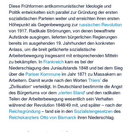
Diese Frühformen antikommunistischer Ideologie und
Politik entwickelten sich parallel zur Gründung der ersten
sozialistischen Parteien weiter und erreichten ihren ersten
Höhepunkt als Gegenbewegung zur
russischen Revolution
von 1917. Radikale Strömungen, von denen bewaffnete
Aufstände ausgingen, lieferten bürgerlichen Regierungen
bereits im ausgehenden 19. Jahrhundert den konkreten
Anlass, um die breit gefächerte sozialistische
Arbeiterbewegung insgesamt mit entsprechenden Mitteln
zu bekämpfen. In
Frankreich
kam es bei der
Niederschlagung des Juniaufstands 1848 und bei dem Sieg
über die
Pariser Kommune
im Jahr 1871 zu Massakern an
Arbeitern. Damit wurde nach den Worten
Thiers
’ die
„Zivilisation“ verteidigt. In Deutschland bestimmte die Angst
des Bürgertums vor dem ‚
vierten Stand
‘ und den radikalen
Teilen der Arbeiterbewegung wesentlich sein Verhalten
während der Revolution 1848/49 mit, und später – nach der
Reichsgründung
– fand sie in den
Sozialistengesetzen
des
Reichskanzlers
Otto von Bismarck
ihren Niederschlag.