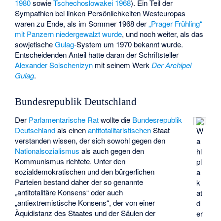
1980
sowie
Tschechoslowakei 1968
). Ein Teil der
Sympathien bei linken Persönlichkeiten Westeuropas
waren zu Ende, als im Sommer 1968 der
„Prager Frühling“
mit Panzern niedergewalzt wurde
, und noch weiter, als das
sowjetische
Gulag
-System um 1970 bekannt wurde.
Entscheidenden Anteil hatte daran der Schriftsteller
Alexander Solschenizyn
mit seinem Werk
Der Archipel
Gulag
.
Bundesrepublik Deutschland
Der
Parlamentarische Rat
wollte die
Bundesrepublik
Deutschland
als einen
antitotalitaristischen
Staat
W
verstanden wissen, der sich sowohl gegen den
a
Nationalsozialismus
als auch gegen den
hl
Kommunismus richtete. Unter den
pl
sozialdemokratischen und den bürgerlichen
a
Parteien bestand daher der so genannte
k
„antitotalitäre Konsens“ oder auch
at
„antiextremistische Konsens“, der von einer
d
Äquidistanz
des Staates und der Säulen der
er