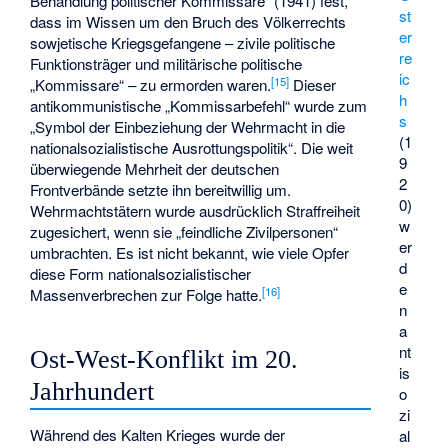
Behandlung politischer Kommissare“ (1941) fest,
st
dass im Wissen um den Bruch des Völkerrechts
er
sowjetische Kriegsgefangene – zivile politische
re
Funktionsträger und militärische politische
ic
[
15
]
„Kommissare“ – zu ermorden waren.
Dieser
h
antikommunistische „Kommissarbefehl“ wurde zum
s
„Symbol der Einbeziehung der Wehrmacht in die
(1
nationalsozialistische Ausrottungspolitik“. Die weit
9
überwiegende Mehrheit der deutschen
2
Frontverbände setzte ihn bereitwillig um.
0)
Wehrmachtstätern wurde ausdrücklich Straffreiheit
w
zugesichert, wenn sie „feindliche Zivilpersonen“
er
umbrachten. Es ist nicht bekannt, wie viele Opfer
d
diese Form nationalsozialistischer
e
[
16
]
Massenverbrechen zur Folge hatte.
n
a
nt
Ost-West-Konflikt im 20.
is
Jahrhundert
o
zi
Während des Kalten Krieges wurde der
al