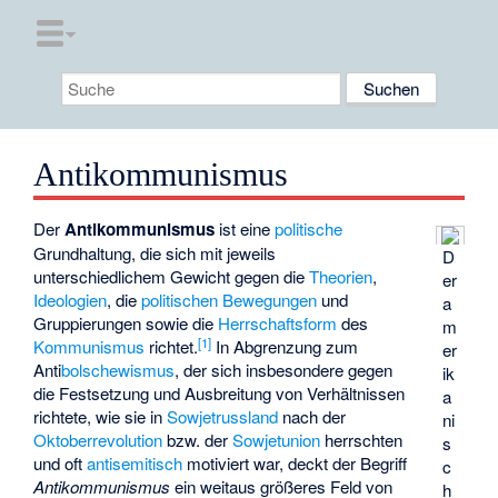
Antikommunismus
Der
Antikommunismus
ist eine
politische
Grundhaltung, die sich mit jeweils
D
unterschiedlichem Gewicht gegen die
Theorien
,
er
Ideologien
, die
politischen Bewegungen
und
a
Gruppierungen sowie die
Herrschaftsform
des
m
[
1
]
Kommunismus
richtet.
In Abgrenzung zum
er
Anti
bolschewismus
, der sich insbesondere gegen
ik
die Festsetzung und Ausbreitung von Verhältnissen
a
richtete, wie sie in
Sowjetrussland
nach der
ni
Oktoberrevolution
bzw. der
Sowjetunion
herrschten
s
und oft
antisemitisch
motiviert war, deckt der Begriff
c
Antikommunismus
ein weitaus größeres Feld von
h