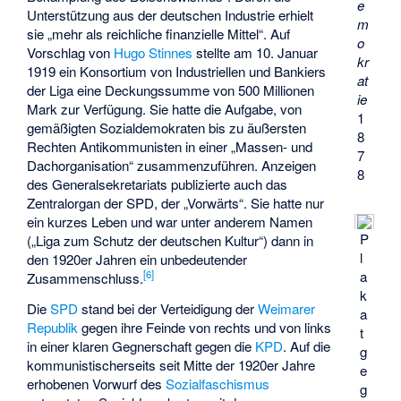
e
Unterstützung aus der deutschen Industrie erhielt
m
sie „mehr als reichliche finanzielle Mittel“. Auf
o
Vorschlag von
Hugo Stinnes
stellte am 10. Januar
kr
1919 ein Konsortium von Industriellen und Bankiers
at
der Liga eine Deckungssumme von 500 Millionen
ie
Mark zur Verfügung. Sie hatte die Aufgabe, von
1
gemäßigten Sozialdemokraten bis zu äußersten
8
Rechten Antikommunisten in einer „Massen- und
7
Dachorganisation“ zusammenzuführen. Anzeigen
8
des Generalsekretariats publizierte auch das
Zentralorgan der SPD, der „Vorwärts“. Sie hatte nur
ein kurzes Leben und war unter anderem Namen
P
(„Liga zum Schutz der deutschen Kultur“) dann in
l
den 1920er Jahren ein unbedeutender
a
[
6
]
Zusammenschluss.
k
Die
SPD
stand bei der Verteidigung der
Weimarer
a
Republik
gegen ihre Feinde von rechts und von links
t
in einer klaren Gegnerschaft gegen die
KPD
. Auf die
g
kommunistischerseits seit Mitte der 1920er Jahre
e
erhobenen Vorwurf des
Sozialfaschismus
g