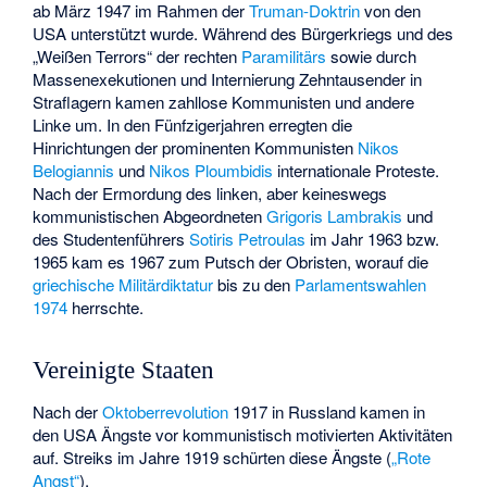
ab März 1947 im Rahmen der
Truman-Doktrin
von den
USA unterstützt wurde. Während des Bürgerkriegs und des
„Weißen Terrors“ der rechten
Paramilitärs
sowie durch
Massenexekutionen und Internierung Zehntausender in
Straflagern kamen zahllose Kommunisten und andere
Linke um. In den Fünfzigerjahren erregten die
Hinrichtungen der prominenten Kommunisten
Nikos
Belogiannis
und
Nikos Ploumbidis
internationale Proteste.
Nach der Ermordung des linken, aber keineswegs
kommunistischen Abgeordneten
Grigoris Lambrakis
und
des Studentenführers
Sotiris Petroulas
im Jahr 1963 bzw.
1965 kam es 1967 zum Putsch der Obristen, worauf die
griechische Militärdiktatur
bis zu den
Parlamentswahlen
1974
herrschte.
Vereinigte Staaten
Nach der
Oktoberrevolution
1917 in Russland kamen in
den USA Ängste vor kommunistisch motivierten Aktivitäten
auf. Streiks im Jahre 1919 schürten diese Ängste (
„Rote
Angst“
).