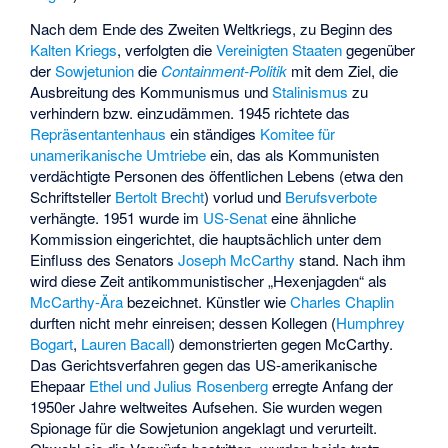
Nach dem Ende des Zweiten Weltkriegs, zu Beginn des
Kalten Kriegs
, verfolgten die
Vereinigten Staaten
gegenüber
der
Sowjetunion
die
Containment-Politik
mit dem Ziel, die
Ausbreitung des Kommunismus und
Stalinismus
zu
verhindern bzw. einzudämmen. 1945 richtete das
Repräsentantenhaus
ein ständiges
Komitee für
unamerikanische Umtriebe
ein, das als Kommunisten
verdächtigte Personen des öffentlichen Lebens (etwa den
Schriftsteller
Bertolt Brecht
) vorlud und
Berufsverbote
verhängte. 1951 wurde im
US-Senat
eine ähnliche
Kommission eingerichtet, die hauptsächlich unter dem
Einfluss des Senators
Joseph McCarthy
stand. Nach ihm
wird diese Zeit antikommunistischer „Hexenjagden“ als
McCarthy-Ära
bezeichnet. Künstler wie
Charles Chaplin
durften nicht mehr einreisen; dessen Kollegen (
Humphrey
Bogart
,
Lauren Bacall
) demonstrierten gegen McCarthy.
Das Gerichtsverfahren gegen das US-amerikanische
Ehepaar
Ethel und Julius Rosenberg
erregte Anfang der
1950er Jahre weltweites Aufsehen. Sie wurden wegen
Spionage für die Sowjetunion angeklagt und verurteilt.