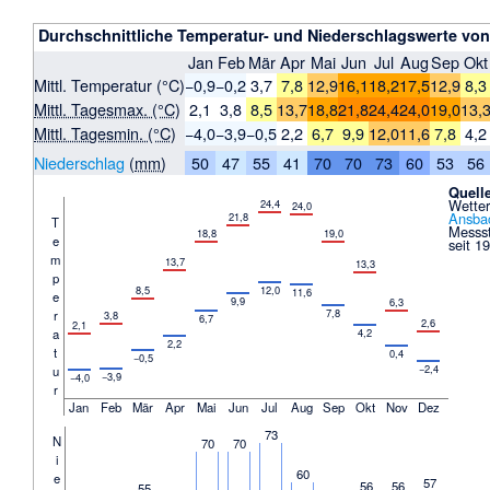
Durchschnittliche Temperatur- und Niederschlagswerte von
Jan
Feb
Mär
Apr
Mai
Jun
Jul
Aug
Sep
Okt
Mittl. Temperatur (°C)
−0,9
−0,2
3,7
7,8
12,9
16,1
18,2
17,5
12,9
8,3
Mittl. Tagesmax. (°C)
2,1
3,8
8,5
13,7
18,8
21,8
24,4
24,0
19,0
13,
Mittl. Tagesmin. (°C)
−4,0
−3,9
−0,5
2,2
6,7
9,9
12,0
11,6
7,8
4,2
Niederschlag
(
mm
)
50
47
55
41
70
70
73
60
53
56
Quell
Wetter
24,4
24,0
Ansba
21,8
T
Messs
18,8
19,0
e
seit 1
m
13,7
13,3
p
8,5
12,0
11,6
e
9,9
6,3
7,8
r
3,8
6,7
2,6
2,1
a
4,2
2,2
t
0,4
−0,5
−2,4
u
−3,9
−4,0
r
Jan
Feb
Mär
Apr
Mai
Jun
Jul
Aug
Sep
Okt
Nov
Dez
73
N
70
70
i
60
e
57
56
56
55