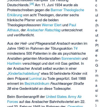
[
28
]
Deutschlands.
Am 11. Juni 1934 wurde als
c
Protestschreiben gegen die
Barmer Theologische
h
Erklärung
von acht Theologen, darunter sechs
ul
fränkische Pfarrer und die beiden
e
Theologieprofessoren
Werner Elert
und
Paul
(h
Althaus
, der
Ansbacher Ratschlag
unterzeichnet
e
und veröffentlicht.
ut
e
Aus der
Heil- und Pflegeanstalt Ansbach
wurden im
Pl
Jahre 1940 im Rahmen der Tötungsaktion
T4
at
mindestens 500 Patienten in die als psychiatrische
e
Anstalten getarnten Mordanstalten
Sonnenstein
und
n-
Hartheim
verschleppt und dort mit Gas getötet. In
G
der Ansbacher Anstalt selbst wurden in einer
y
„
Kinderfachabteilung
“ etwa 50 behinderte Kinder mit
m
dem Präparat
Luminal
zu Tode gespritzt. Seit 1988
n
erinnert im
Bezirksklinikum
Feuchtwanger Straße
a
38
eine Gedenktafel an diese Todesopfer.
si
u
Beim Bombenangriff der
United States Army Air
m
Forces
auf das Ansbacher Bahnhofsviertel am 22.
)
und 23. Februar 1945 im Rahmen der „
Operation