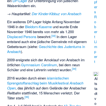
ein
DP-Lager
zur Unterbringung von jüdischen
pf
Waisenkindern ein.
er
s
→
Hauptartikel
:
Der Kinder-Kibbuz von Ansbach
R
Ein weiteres DP-Lager folgte Anfang November
o
1946 in der
Bleidorn-Kaserne
und wurde Ende
b
November 1946 bereits von mehr als 1.200
er
[
33
]
Displaced Persons
bewohnt.
In dem Lager
t
entstand auch eine jüdische Gemeinde mit eigenem
Li
Gebetsraum (siehe:
Geschichte des Judentums in
m
Ansbach
).
p
er
2009 ereignete sich der
Amoklauf von Ansbach
im
t
örtlichen
Gymnasium Carolinum
, bei dem neun
[
34
]
Schüler und eine Lehrerin verletzt wurden.
2016 wurden durch einen
islamistischen
Al
Sprengstoffanschlag beim Musikfestival
Ansbach
ts
Open
, das jährlich auf dem Gelände der Ansbacher
ta
Reitbahn
stattfindet, 15 Menschen verletzt. Der
dt
[
35
]
Täter starb.
v
o
Am 1. Juli 2018 fand in Ansbach der
13. Tag der