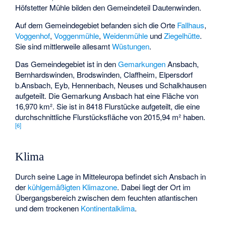
Höfstetter Mühle
bilden den Gemeindeteil Dautenwinden.
Auf dem Gemeindegebiet befanden sich die Orte
Fallhaus
,
Voggenhof
,
Voggenmühle
,
Weidenmühle
und
Ziegelhütte
.
Sie sind mittlerweile allesamt
Wüstungen
.
Das Gemeindegebiet ist in den
Gemarkungen
Ansbach,
Bernhardswinden, Brodswinden, Claffheim, Elpersdorf
b.Ansbach, Eyb, Hennenbach, Neuses und Schalkhausen
aufgeteilt. Die Gemarkung Ansbach hat eine Fläche von
16,970 km². Sie ist in 8418 Flurstücke aufgeteilt, die eine
durchschnittliche Flurstücksfläche von 2015,94 m² haben.
[
6
]
Klima
Durch seine Lage in Mitteleuropa befindet sich Ansbach in
der
kühlgemäßigten Klimazone
. Dabei liegt der Ort im
Übergangsbereich zwischen dem feuchten atlantischen
und dem trockenen
Kontinentalklima
.