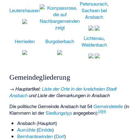
Petersaurach
,
Leutershausen
Sachsen bei
Ansbach
Lichtenau
,
Herrieden
Burgoberbach
Weidenbach
Gemeindegliederung
→
Hauptartikel
:
Liste der Orte in der kreisfreien Stadt
Ansbach
und
Liste der Gemarkungen in Ansbach
Die politische Gemeinde Ansbach hat 54
Gemeindeteile
(in
[
3
]
[
4
]
Klammern ist der
Siedlungstyp
angegeben):
Ansbach (Hauptort)
Aumühle
(
Einöde
)
Bernhardswinden
(
Dorf
)