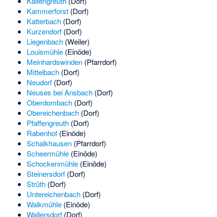
Kaltengreuth
(Dorf)
Kammerforst
(Dorf)
Katterbach
(Dorf)
Kurzendorf
(Dorf)
Liegenbach
(Weiler)
Louismühle
(Einöde)
Meinhardswinden
(Pfarrdorf)
Mittelbach
(Dorf)
Neudorf
(Dorf)
Neuses bei Ansbach
(Dorf)
Oberdombach
(Dorf)
Obereichenbach
(Dorf)
Pfaffengreuth
(Dorf)
Rabenhof
(Einöde)
Schalkhausen
(Pfarrdorf)
Scheermühle
(Einöde)
Schockenmühle
(Einöde)
Steinersdorf
(Dorf)
Strüth
(Dorf)
Untereichenbach
(Dorf)
Walkmühle
(Einöde)
Wallersdorf
(Dorf)