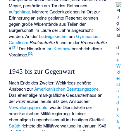
Meyer, persönlich am Tor des Rathauses
Fl
aufgehängt
. Mehrere Gedenkzeichen im Ort zur
u
Erinnerung an seine geplante Rettertat konnten
g
gegen große Widerstände aus Teilen der
bl
Bürgerschaft im Laufe der Jahre angebracht
at
werden: An der
Ludwigskirche
, am
Gymnasium
t
Carolinum
Reuterstraße 9
und an der
Kronenstraße
d
[
31
]
6
.
Der Historiker
Ian Kershaw
beschrieb diese
e
[
32
]
Vorgänge.
s
W
1945 bis zur Gegenwart
id
er
Nach Ende des Zweiten Weltkriegs gehörte
st
Ansbach zur
Amerikanischen Besatzungszone
.
a
Das ehemalige markgräfliche Gesandtenhaus an
n
der
Promenade
, heute Sitz des Ansbacher
d
Verwaltungsgerichts
, wurde Dienststelle der
s
amerikanischen Militärregierung. In einer
k
ehemaligen Lungenheilanstalt im heutigen Stadtteil
ä
Strüth
richtete die Militärverwaltung im Januar 1946
m