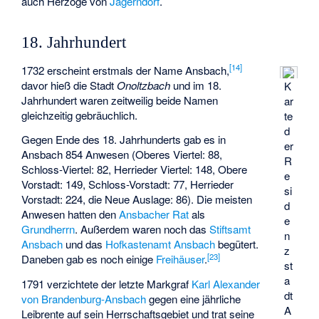
auch Herzöge von
Jägerndorf
.
18. Jahrhundert
[
14
]
1732 erscheint erstmals der Name Ansbach,
davor hieß die Stadt
Onoltzbach
und im 18.
K
Jahrhundert waren zeitweilig beide Namen
ar
gleichzeitig gebräuchlich.
te
d
Gegen Ende des 18. Jahrhunderts gab es in
er
Ansbach 854 Anwesen (Oberes Viertel: 88,
R
Schloss-Viertel: 82, Herrieder Viertel: 148, Obere
e
Vorstadt: 149, Schloss-Vorstadt: 77, Herrieder
si
Vorstadt: 224, die Neue Auslage: 86). Die meisten
d
Anwesen hatten den
Ansbacher Rat
als
e
Grundherrn
. Außerdem waren noch das
Stiftsamt
n
Ansbach
und das
Hofkastenamt Ansbach
begütert.
z
[
23
]
Daneben gab es noch einige
Freihäuser
.
st
a
1791 verzichtete der letzte Markgraf
Karl Alexander
dt
von Brandenburg-Ansbach
gegen eine jährliche
A
Leibrente auf sein Herrschaftsgebiet und trat seine