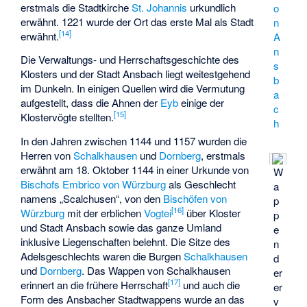
erstmals die Stadtkirche
St. Johannis
urkundlich
o
erwähnt. 1221 wurde der Ort das erste Mal als Stadt
n
[
14
]
erwähnt.
A
n
Die Verwaltungs- und Herrschaftsgeschichte des
s
Klosters und der Stadt Ansbach liegt weitestgehend
b
im Dunkeln. In einigen Quellen wird die Vermutung
a
aufgestellt, dass die Ahnen der
Eyb
einige der
c
[
15
]
Klostervögte stellten.
h
In den Jahren zwischen 1144 und 1157 wurden die
Herren von
Schalkhausen
und
Dornberg
, erstmals
erwähnt am 18. Oktober 1144 in einer Urkunde von
W
Bischofs Embrico von Würzburg
als Geschlecht
a
namens „Scalchusen“, von den
Bischöfen von
p
[
16
]
Würzburg
mit der erblichen
Vogtei
über Kloster
p
und Stadt Ansbach sowie das ganze Umland
e
inklusive Liegenschaften belehnt. Die Sitze des
n
Adelsgeschlechts waren die Burgen
Schalkhausen
d
und
Dornberg
. Das Wappen von Schalkhausen
er
[
17
]
erinnert an die frühere Herrschaft
und auch die
er
Form des Ansbacher Stadtwappens wurde an das
v