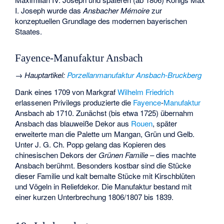
I. Joseph wurde das
Ansbacher Mémoire
zur
konzeptuellen Grundlage des modernen bayerischen
Staates.
Fayence-Manufaktur Ansbach
→
Hauptartikel
:
Porzellanmanufaktur Ansbach-Bruckberg
Dank eines 1709 von Markgraf
Wilhelm Friedrich
erlassenen Privilegs produzierte die
Fayence
-
Manufaktur
Ansbach ab 1710. Zunächst (bis etwa 1725) übernahm
Ansbach das blauweiße Dekor aus
Rouen
, später
erweiterte man die Palette um Mangan, Grün und Gelb.
Unter J. G. Ch. Popp gelang das Kopieren des
chinesischen Dekors der
Grünen Familie
– dies machte
Ansbach berühmt. Besonders kostbar sind die Stücke
dieser Familie und kalt bemalte Stücke mit Kirschblüten
und Vögeln in Reliefdekor. Die Manufaktur bestand mit
einer kurzen Unterbrechung 1806/1807 bis 1839.