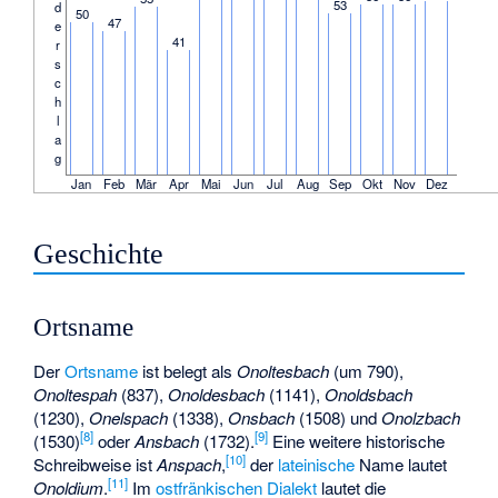
53
d
50
47
e
41
r
s
c
h
l
a
g
Jan
Feb
Mär
Apr
Mai
Jun
Jul
Aug
Sep
Okt
Nov
Dez
Geschichte
Ortsname
Der
Ortsname
ist belegt als
Onoltesbach
(um 790),
Onoltespah
(837),
Onoldesbach
(1141),
Onoldsbach
(1230),
Onelspach
(1338),
Onsbach
(1508) und
Onolzbach
[
8
]
[
9
]
(1530)
oder
Ansbach
(1732).
Eine weitere historische
[
10
]
Schreibweise ist
Anspach
,
der
lateinische
Name lautet
[
11
]
Onoldium
.
Im
ostfränkischen Dialekt
lautet die