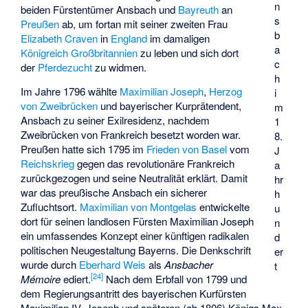
n
beiden Fürstentümer Ansbach und
Bayreuth
an
s
Preußen
ab, um fortan mit seiner zweiten Frau
b
Elizabeth Craven
in
England
im damaligen
a
Königreich Großbritannien
zu leben und sich dort
c
der
Pferdezucht
zu widmen.
h
Im Jahre 1796 wählte
Maximilian Joseph
,
Herzog
i
von Zweibrücken
und bayerischer Kurprätendent,
m
Ansbach zu seiner Exilresidenz, nachdem
1
Zweibrücken von Frankreich besetzt worden war.
8.
Preußen hatte sich 1795 im
Frieden von Basel
vom
J
Reichskrieg
gegen das revolutionäre Frankreich
a
zurückgezogen und seine Neutralität erklärt. Damit
hr
war das preußische Ansbach ein sicherer
h
Zufluchtsort.
Maximilian von Montgelas
entwickelte
u
dort für seinen landlosen Fürsten Maximilian Joseph
n
ein umfassendes Konzept einer künftigen radikalen
d
politischen Neugestaltung Bayerns. Die Denkschrift
er
wurde durch
Eberhard Weis
als
Ansbacher
t
[
24
]
Mémoire
ediert.
Nach dem Erbfall von 1799 und
dem Regierungsantritt des bayerischen Kurfürsten
Maximilian IV. Joseph und späteren (ab 1806) Königs Max