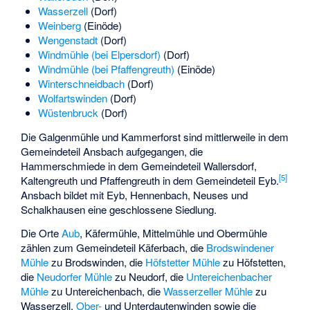
Wasserzell
(Dorf)
Weinberg
(Einöde)
Wengenstadt
(Dorf)
Windmühle (bei Elpersdorf)
(Dorf)
Windmühle (bei Pfaffengreuth)
(Einöde)
Winterschneidbach
(Dorf)
Wolfartswinden
(Dorf)
Wüstenbruck
(Dorf)
Die Galgenmühle und Kammerforst sind mittlerweile in dem
Gemeindeteil Ansbach aufgegangen, die
Hammerschmiede in dem Gemeindeteil Wallersdorf,
[
5
]
Kaltengreuth und Pfaffengreuth in dem Gemeindeteil Eyb.
Ansbach bildet mit Eyb, Hennenbach, Neuses und
Schalkhausen eine geschlossene Siedlung.
Die Orte
Aub
,
Käfermühle
,
Mittelmühle
und
Obermühle
zählen zum Gemeindeteil Käferbach, die
Brodswindener
Mühle
zu Brodswinden, die
Höfstetter Mühle
zu Höfstetten,
die
Neudorfer Mühle
zu Neudorf, die
Untereichenbacher
Mühle
zu Untereichenbach, die
Wasserzeller Mühle
zu
Wasserzell,
Ober-
und
Unterdautenwinden
sowie die