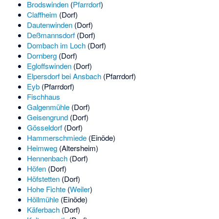
Brodswinden
(
Pfarrdorf
)
Claffheim
(Dorf)
Dautenwinden
(Dorf)
Deßmannsdorf
(Dorf)
Dombach im Loch
(Dorf)
Dornberg
(Dorf)
Egloffswinden
(Dorf)
Elpersdorf bei Ansbach
(Pfarrdorf)
Eyb
(Pfarrdorf)
Fischhaus
Galgenmühle
(Dorf)
Geisengrund
(Dorf)
Gösseldorf
(Dorf)
Hammerschmiede
(Einöde)
Heimweg
(Altersheim)
Hennenbach
(Dorf)
Höfen
(Dorf)
Höfstetten
(Dorf)
Hohe Fichte
(
Weiler
)
Höllmühle
(Einöde)
Käferbach
(Dorf)