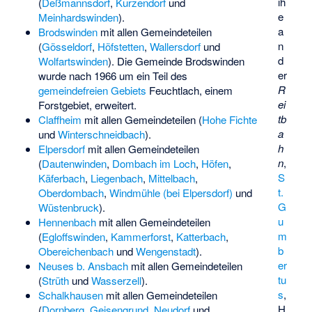
ih
(
Deßmannsdorf
,
Kurzendorf
und
e
Meinhardswinden
).
a
Brodswinden
mit allen Gemeindeteilen
n
(
Gösseldorf
,
Höfstetten
,
Wallersdorf
und
d
Wolfartswinden
). Die Gemeinde Brodswinden
er
wurde nach 1966 um ein Teil des
R
gemeindefreien Gebiets
Feuchtlach
, einem
ei
Forstgebiet, erweitert.
tb
Claffheim
mit allen Gemeindeteilen (
Hohe Fichte
a
und
Winterschneidbach
).
h
Elpersdorf
mit allen Gemeindeteilen
n
,
(
Dautenwinden
,
Dombach im Loch
,
Höfen
,
S
Käferbach
,
Liegenbach
,
Mittelbach
,
t.
Oberdombach
,
Windmühle (bei Elpersdorf)
und
G
Wüstenbruck
).
u
Hennenbach
mit allen Gemeindeteilen
m
(
Egloffswinden
,
Kammerforst
,
Katterbach
,
b
Obereichenbach
und
Wengenstadt
).
er
Neuses b. Ansbach
mit allen Gemeindeteilen
tu
(
Strüth
und
Wasserzell
).
s
,
Schalkhausen
mit allen Gemeindeteilen
H
(
Dornberg
,
Geisengrund
,
Neudorf
und