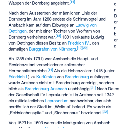
[
14
]
Wappen der Dornberg angelehnt.
o
n
Nach dem Aussterben der männlichen Linie der
D
Dornberg im Jahr 1288 endete die Schirmvogtei und
or
Ansbach kam auf dem Erbwege an
Ludwig von
n
Oettingen
, der mit einer Tochter von
Wolfram von
b
[
18
]
Dornberg
verheiratet war.
1331 verkaufte Ludwig
er
von Oettingen diesen Besitz an
Friedrich IV.
, den
g
[
19
]
[
20
]
damaligen
Burggrafen von Nürnberg
.
Ab 1385 (bis 1791) war Ansbach die Haupt- und
Residenzstadt verschiedener zollerscher
[
14
]
Herrschaftsbereiche.
Als die Hohenzollern 1415 (unter
Friedrich I.
) zu
Kurfürsten
von
Brandenburg
aufstiegen,
wurde Ansbach nicht mit Brandenburg vereinigt, sondern
[
21
]
blieb als
Brandenburg-Ansbach
unabhängig.
Nach Daten
der Gesellschaft für Leprakunde ist in Ansbach seit 1342
ein mittelalterliches
Leprosorium
nachweisbar, das sich
nordöstlich der Stadt im „Wolfstal“ befand. Es wurde als
[
22
]
„Feldsiechenspital“ und „Siechenhaus“ bezeichnet.
Von 1523 bis 1603 waren die Markgrafen von Ansbach