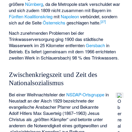
größere
Nürnberg
, da die Metropole stark verschuldet war
und sich zudem 1809 nicht zusammen mit Bayern im
Fünften Koalitionskrieg
mit
Napoleon
verbündet, sondern
[
27
]
sich auf die Seite
Österreichs
geschlagen hatte.
Nach zunehmenden Problemen bei der
Trinkwasserversorgung ging 1900 das städtische
Wasserwerk im 25 Kilometer entfernten
Gersbach
in
Betrieb. Es liefert (gemeinsam mit dem 1966 errichteten
zweiten Werk in Schlauersbach) 98 % des Trinkwassers.
Zwischenkriegszeit und Zeit des
Nationalsozialismus
Bei einer Weihnachtsfeier der
NSDAP-Ortsgruppe
in
Neustadt an der Aisch 1929 bezeichnete der
O
evangelische Ansbacher Pfarrer und Bekannte
b
Adolf Hitlers Max Sauerteig (1867–1963) Jesus
er
Christus als „größten Kämpfer“ und betonte unter
re
anderem die Notwendigkeit eines gottgewollten und
al
„rücksichtslosen Kampfes“ zur Rettung
s