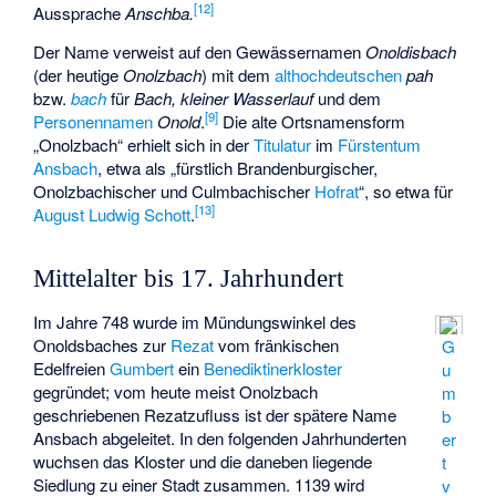
[
12
]
Aussprache
Anschba.
Der Name verweist auf den Gewässernamen
Onoldisbach
(der heutige
Onolzbach
) mit dem
althochdeutschen
pah
bzw.
bach
für
Bach, kleiner Wasserlauf
und dem
[
9
]
Personennamen
Onold
.
Die alte Ortsnamensform
„Onolzbach“ erhielt sich in der
Titulatur
im
Fürstentum
Ansbach
, etwa als „fürstlich Brandenburgischer,
Onolzbachischer und Culmbachischer
Hofrat
“, so etwa für
[
13
]
August Ludwig Schott
.
Mittelalter bis 17. Jahrhundert
Im Jahre 748 wurde im Mündungswinkel des
Onoldsbaches zur
Rezat
vom fränkischen
G
Edelfreien
Gumbert
ein
Benediktinerkloster
u
gegründet; vom heute meist
Onolzbach
m
geschriebenen Rezatzufluss ist der spätere Name
b
Ansbach abgeleitet. In den folgenden Jahrhunderten
er
wuchsen das Kloster und die daneben liegende
t
Siedlung zu einer Stadt zusammen. 1139 wird
v