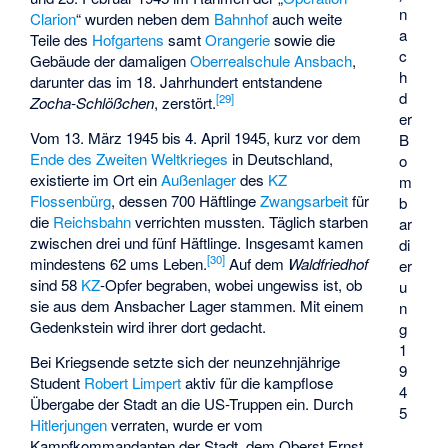
n
Clarion
“ wurden neben dem
Bahnhof
auch weite
a
Teile des
Hofgartens
samt
Orangerie
sowie die
c
Gebäude der damaligen
Oberrealschule Ansbach
,
h
darunter das im 18. Jahrhundert entstandene
d
[
29
]
Zocha-Schlößchen
, zerstört.
er
Vom 13. März 1945 bis 4. April 1945, kurz vor dem
B
Ende des Zweiten Weltkrieges
in Deutschland,
o
existierte im Ort ein
Außenlager
des
KZ
m
Flossenbürg
, dessen 700 Häftlinge
Zwangsarbeit
für
b
die
Reichsbahn
verrichten mussten. Täglich starben
ar
zwischen drei und fünf Häftlinge. Insgesamt kamen
di
[
30
]
mindestens 62 ums Leben.
Auf dem
Waldfriedhof
er
sind 58
KZ
-Opfer begraben, wobei ungewiss ist, ob
u
sie aus dem Ansbacher Lager stammen. Mit einem
n
Gedenkstein wird ihrer dort gedacht.
g
1
Bei Kriegsende setzte sich der neunzehnjährige
9
Student
Robert Limpert
aktiv für die kampflose
4
Übergabe der Stadt an die US-Truppen ein. Durch
5
Hitlerjungen
verraten, wurde er vom
Kampfkommandanten der Stadt, dem Oberst Ernst