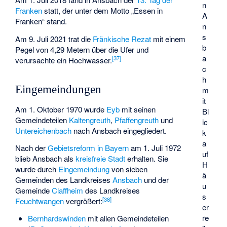
n
Franken
statt, der unter dem Motto „Essen in
A
Franken“ stand.
n
s
Am 9. Juli 2021 trat die
Fränkische Rezat
mit einem
b
Pegel von 4,29 Metern über die Ufer und
a
[
37
]
verursachte ein Hochwasser.
c
h
Eingemeindungen
m
it
Am 1. Oktober 1970 wurde
Eyb
mit seinen
Bl
Gemeindeteilen
Kaltengreuth
,
Pfaffengreuth
und
ic
Untereichenbach
nach Ansbach eingegliedert.
k
a
Nach der
Gebietsreform in Bayern
am 1. Juli 1972
uf
blieb Ansbach als
kreisfreie Stadt
erhalten. Sie
H
wurde durch
Eingemeindung
von sieben
ä
Gemeinden des Landkreises
Ansbach
und der
u
Gemeinde
Claffheim
des Landkreises
s
[
38
]
Feuchtwangen
vergrößert:
er
re
Bernhardswinden
mit allen Gemeindeteilen