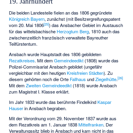
19. Jahrhundert
Die beiden Landesteile fielen an das 1806 gegründete
Königreich Bayern
, zunächst (mit Besitzergreifungspatent
[
25
]
vom 20. Mai 1806
) das Ansbacher Gebiet im Austausch
für das wittelsbachische
Herzogtum Berg
, 1810 auch das
zwischenzeitlich französisch verwaltete Bayreuther
Teilfürstentum.
Ansbach wurde Hauptstadt des 1806 gebildeten
Rezatkreises
. Mit dem
Gemeindeedikt
(1808) wurde das
Polizei-Commisariat Ansbach gebildet (ungefähr
vergleichbar mit den heutigen
Kreisfreien Städten
). Zu
[
26
]
diesem gehörten noch die Orte
Fallhaus
und
Ziegelhütte
.
Mit dem
Zweiten Gemeindeedikt
(1818) wurde Ansbach
zum Magistrat I. Klasse erklärt.
Im Jahr 1833 wurde das berühmte Findelkind
Kaspar
Hauser
in Ansbach begraben.
Mit der Verordnung vom 29. November 1837 wurde aus
dem Rezatkreis am 1. Januar 1838
Mittelfranken
. Der
Verwaltungssitz blieb in Ansbach und kam nicht in das