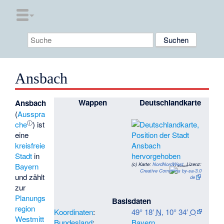
Ansbach
Wappen
Deutschlandkarte
Ansbach
(
Ausspra
ⓘ
che
) ist
eine
kreisfreie
Stadt
in
(c)
Karte:
NordNordWest
, Lizenz:
Bayern
Creative Commons by-sa-3.0
und zählt
de
zur
Planungs
Basisdaten
region
Koordinaten
:
49° 18′
N
,
10° 34′
O
Westmitt
Bundesland
:
Bayern