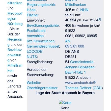
elfranken
Regierungsbezirk
:
Mittelfranken
und
Höhe
:
405 m ü.
NHN
Metropolr
Fläche
:
99,91 km²
egion
[
1
]
40.554
Einwohner:
(31. Dez. 2025)
Nürnberg
Bevölkerungsdichte
:
406 Einwohner je km²
. Sie ist
Postleitzahl
:
91522
Sitz der
Vorwahlen
:
0981, 09802, 09805
Regierun
Kfz-Kennzeichen
:
AN
g
und der
Gemeindeschlüssel
:
09 5 61 000
Bezirksv
LOCODE
:
DE ANS
erwaltun
NUTS
:
DE251
g
von
Stadtgliederung:
54
Gemeindeteile
Mittelfran
Johann-Sebastian-
Adresse der
ken
Bach-Platz 1
Stadtverwaltung:
sowie
91522 Ansbach
des
Website
:
www.ansbach.de
Landrats
Oberbürgermeister
:
Thomas Deffner
(
CSU
)
amtes
Lage der Stadt Ansbach in Bayern
Ansbach.
Karte