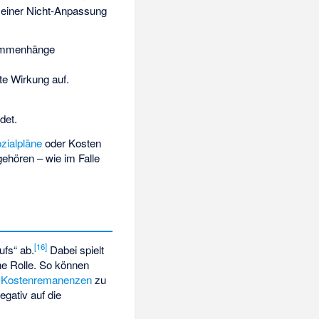
einer Nicht-Anpassung
sammenhänge
te Wirkung auf.
det.
zialpläne
oder Kosten
ehören – wie im Falle
[
16
]
ufs“ ab.
Dabei spielt
he Rolle. So können
,
Kostenremanenzen
zu
gativ auf die