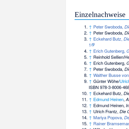
Einzelnachweise
↑
Peter Swoboda,
Di
↑
Peter Swoboda,
Di
↑
Eckehard Butz,
Di
1
↑
Erich Gutenberg,
G
↑
Reinhold Sellien/He
↑
Erich Gutenberg,
G
↑
Peter Swoboda,
Di
↑
Walther Busse von
↑
Günter Wöhe/
Ulric
ISBN 978-3-8006-46
↑
Eckehard Butz,
Di
↑
Edmund Heinen
,
A
↑
Edmund Heinen,
I
↑
Ulrich Frantz,
Die 
↑
Mariya Popova,
De
↑
Rainer Bramsema