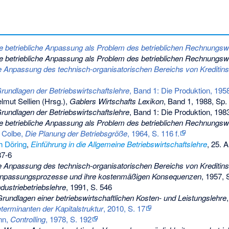
e betriebliche Anpassung als Problem des betrieblichen Rechnungs
e betriebliche Anpassung als Problem des betrieblichen Rechnungs
e Anpassung des technisch-organisatorischen Bereichs von Kreditinst
rundlagen der Betriebswirtschaftslehre
, Band 1: Die Produktion, 1958,
lmut Sellien (Hrsg.),
Gablers Wirtschafts Lexikon
, Band 1, 1988, Sp. 
rundlagen der Betriebswirtschaftslehre
, Band 1: Die Produktion, 1983
e betriebliche Anpassung als Problem des betrieblichen Rechnungs
 Colbe,
Die Planung der Betriebsgröße
, 1964, S. 116 f.
h Döring
,
Einführung in die Allgemeine Betriebswirtschaftslehre
, 25. 
87-6
e Anpassung des technisch-organisatorischen Bereichs von Kreditinst
npassungsprozesse und ihre kostenmäßigen Konsequenzen
, 1957, 
ndustriebetriebslehre
, 1991, S. 546
Grundlagen einer betriebswirtschaftlichen Kosten- und Leistungslehre
terminanten der Kapitalstruktur
, 2010, S. 17
nn,
Controlling
, 1978, S. 192