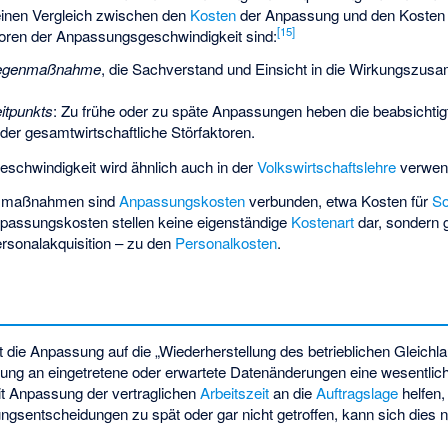
einen Vergleich zwischen den
Kosten
der Anpassung und den Kosten 
[
15
]
oren der Anpassungsgeschwindigkeit sind:
genmaßnahme
, die Sachverstand und Einsicht in die Wirkungszu
itpunkts
: Zu frühe oder zu späte Anpassungen heben die beabsichtig
der gesamtwirtschaftliche Störfaktoren.
eschwindigkeit wird ähnlich auch in der
Volkswirtschaftslehre
verwen
gsmaßnahmen sind
Anpassungskosten
verbunden, etwa Kosten für
So
npassungskosten stellen keine eigenständige
Kostenart
dar, sondern g
ersonalakquisition – zu den
Personalkosten
.
t die Anpassung auf die „Wiederherstellung des betrieblichen Gleichla
ung an eingetretene oder erwartete Datenänderungen eine wesentlic
t Anpassung der vertraglichen
Arbeitszeit
an die
Auftragslage
helfen
sentscheidungen zu spät oder gar nicht getroffen, kann sich dies ne