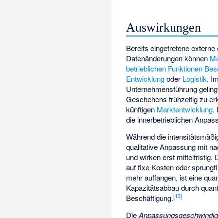
Auswirkungen
Bereits eingetretene extern
Datenänderungen können
Ma
betrieblichen Funktionen
Bes
Entwicklung
oder
Logistik
. I
Unternehmensführung geling
Geschehens frühzeitig zu erke
künftigen
Marktentwicklung
.
die innerbetrieblichen Anp
Während die intensitätsmäßige
qualitative Anpassung mit n
und wirken erst mittelfristig
auf
fixe Kosten
oder
sprungf
mehr auffangen, ist eine quan
Kapazitätsabbau durch quant
[
13
]
Beschäftigung.
Die
Anpassungsgeschwindig