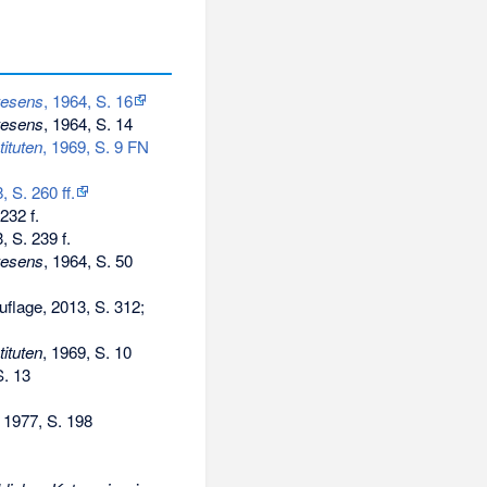
wesens
, 1964, S. 16
wesens
, 1964, S. 14
ituten
, 1969, S. 9 FN
 S. 260 ff.
232 f.
, S. 239 f.
wesens
, 1964, S. 50
Auflage, 2013, S. 312;
ituten
, 1969, S. 10
S. 13
, 1977, S. 198