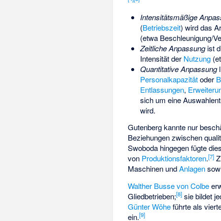
Intensitätsmäßige Anpa
(
Betriebszeit
) wird das A
(etwa Beschleunigung/Ve
Zeitliche Anpassung
ist 
Intensität der
Nutzung
(e
Quantitative Anpassung
l
Personalkapazität
oder
B
Entlassungen
,
Erweiterun
sich um eine Auswahlents
wird.
Gutenberg kannte nur beschäf
Beziehungen zwischen qualit
Swoboda hingegen fügte die
[
7
]
von
Produktionsfaktoren
.
Z
Maschinen und
Anlagen
sowi
Walther Busse von Colbe
erw
[
8
]
Gliedbetrieben;
sie bildet 
Günter Wöhe
führte als vier
[
9
]
ein.