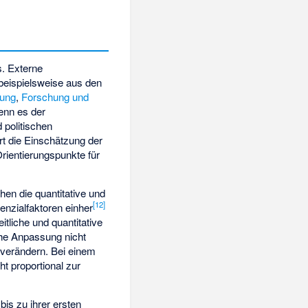
s. Externe
 beispielsweise aus den
tung
,
Forschung und
enn es der
 politischen
t die Einschätzung der
Orientierungspunkte für
hen die quantitative und
[
12
]
enzialfaktoren
einher
zeitliche und quantitative
che Anpassung nicht
n verändern. Bei einem
ht proportional zur
is zu ihrer ersten