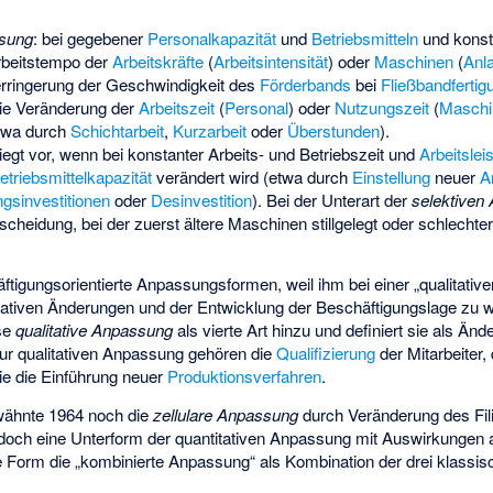
ssung
: bei gegebener
Personalkapazität
und
Betriebsmitteln
und konst
rbeitstempo der
Arbeitskräfte
(
Arbeitsintensität
) oder
Maschinen
(
Anla
rringerung der Geschwindigkeit des
Förderbands
bei
Fließbandfertig
die Veränderung der
Arbeitszeit
(
Personal
) oder
Nutzungszeit
(
Maschi
twa durch
Schichtarbeit
,
Kurzarbeit
oder
Überstunden
).
iegt vor, wenn bei konstanter Arbeits- und Betriebszeit und
Arbeitslei
etriebsmittelkapazität
verändert wird (etwa durch
Einstellung
neuer
A
gsinvestitionen
oder
Desinvestition
). Bei der Unterart der
selektiven
cheidung, bei der zuerst ältere Maschinen stillgelegt oder schlechte
tigungsorientierte Anpassungsformen, weil ihm bei einer „qualitativ
ativen Änderungen und der Entwicklung der Beschäftigungslage zu we
se
qualitative Anpassung
als vierte Art hinzu und definiert sie als Än
ur qualitativen Anpassung gehören die
Qualifizierung
der Mitarbeiter,
e die Einführung neuer
Produktionsverfahren
.
ähnte 1964 noch die
zellulare Anpassung
durch Veränderung des
Fi
jedoch eine Unterform der quantitativen Anpassung mit Auswirkungen 
te Form die „kombinierte Anpassung“ als Kombination der drei klass