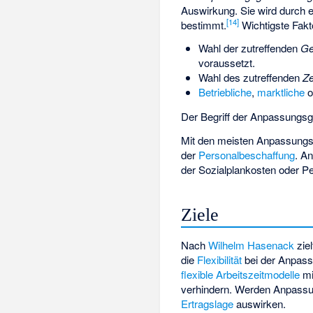
Auswirkung. Sie wird durch 
[
14
]
bestimmt.
Wichtigste Fakt
Wahl der zutreffenden
Ge
voraussetzt.
Wahl des zutreffenden
Ze
Betriebliche
,
marktliche
o
Der Begriff der Anpassungsg
Mit den meisten Anpassun
der
Personalbeschaffung
. A
der Sozialplankosten oder P
Ziele
Nach
Wilhelm Hasenack
ziel
die
Flexibilität
bei der Anpass
flexible Arbeitszeitmodelle
mi
verhindern. Werden Anpassung
Ertragslage
auswirken.