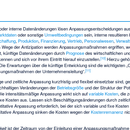
e oder interne Datenänderungen lösen Anpassungsentscheidungen au
rktdaten
oder sonstige
Umweltbedingungen
sein, interne resultieren
chaffung
,
Produktion
,
Finanzierung
,
Vertrieb
,
Personalwesen
,
Verwal
m Wege der Antizipation werden Anpassungsmaßnahmen ergriffen, w
t, künftige Datenänderungen durch
Prognose
des wirtschaftlichen und
[
10
]
nnen und sich vor ihrem Eintritt hierauf einzustellen.
Hierzu gehör
 Die Erwartungen über die künftige Entwicklung sind die wichtigsten „
[
11
]
assungsmaßnahmen der Unternehmensleitung“.
 und zeitliche Anpassung kurzfristig und flexibel einsetzbar sind, ge
achhaltigen Veränderungen der
Betriebsgröße
und der Struktur der
Pot
. Die intensitätsmäßige Anpassung wirkt sich auf
variable Kosten
, die 
ixe Kosten
aus. Lassen sich Beschäftigungsänderungen durch zeitli
titative Anpassung erforderlich, bei der sich variable und fixe Koste
itative Anpassung sinken die Kosten wegen der
Kostenremanenz
nic
keit
ist der Zeitraum von der Einleitung einer Anpassungsmaßnahme b