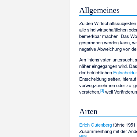
Allgemeines
Zu den Wirtschaftssubjekte
alle sind wirtschaftlichen o
bemerkbar machen. Das Wort
gesprochen werden kann, wen
negative Abweichung von den
Am intensivsten untersucht s
näher eingegangen wird. D
der betrieblichen
Entscheidu
Entscheidung treffen, hierau
vorwegzunehmen oder zu igno
[
3
]
verstehen,
weil Veränderu
Arten
Erich Gutenberg
führte 1951
Zusammenhang mit der Änd
[
4
]
[
5
]