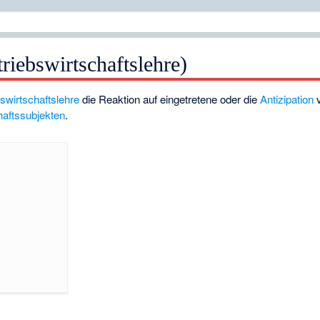
iebswirtschaftslehre)
bswirtschaftslehre
die Reaktion auf eingetretene oder die
Antizipation
v
haftssubjekten
.