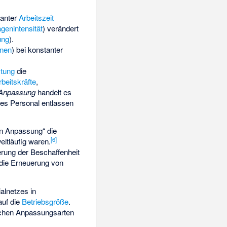
anter
Arbeitszeit
genintensität
) verändert
ung
).
nen
) bei konstanter
stung
die
rbeitskräfte
,
 Anpassung
handelt es
res Personal entlassen
en Anpassung“ die
[
6
]
itläufig waren.
derung der Beschaffenheit
 die Erneuerung von
lialnetzes
in
auf die
Betriebsgröße
.
ischen Anpassungsarten