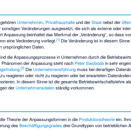
n gehören
Unternehmen
,
Privathaushalte
und der
Staat
nebst der
öffe
der sonstigen Veränderungen ausgesetzt, die sich als externe oder in
 Anpassung beinhaltet das Merkmal der „Veränderung“, so dass v
[
1
]
n eine Veränderung vorliegt.
Die
Veränderung
ist in diesem Sinne 
 ursprünglichen Daten.
ind die Anpassungsprozesse in Unternehmen durch die Betriebswirtsc
as Phänomen der Anpassung steht nach
Peter Swoboda
in sehr eng
[
2
]
ngsfindung
.
Die
Unternehmensführung
muss bei derartigen Datenä
f zu reagieren oder nicht zu reagieren oder bei erwarteten Datenände
rieren. In diesem Sinne ist die gesamte Betriebswirtschaftslehre a
ngen der
Unternehmensdaten
ständig vorkommen.
 die
Theorie der Anpassungsformen
in die
Produktionstheorie
ein. Ihm
erung des
Beschäftigungsgrades
drei Grundtypen von betrieblichen