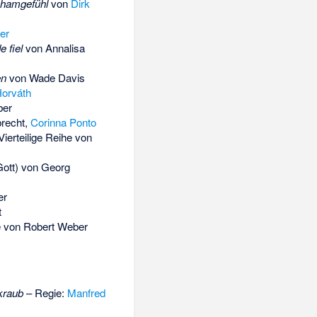
chamgefühl
von
Dirk
er
 fiel
von
Annalisa
en
von
Wade Davis
orváth
ber
brecht
,
Corinna Ponto
ierteilige Reihe von
Gott) von Georg
er
t
ie von Robert Weber
kraub
– Regie:
Manfred