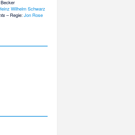
f Becker
Heinz Wilhelm Schwarz
nts
– Regie:
Jon Rose