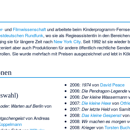
r-
und
Filmwissenschaft
und arbeitete beim Kinderprogramm-Ferns
stdeutschen Rundfunk
, wo sie als Regieassistentin in den Bereiche
ging sie für längere Zeit nach
New York City
. Seit 1992 ist sie wiede
szeniert aber auch Produktionen für andere öffentlich-rechtliche Sende
ollen. Sie wurde mehrfach mit Preisen ausgezeichnet und lebt in Köl
onen
2006:
1974
von
David Peace
2006:
Die Pendragon-Legende
uswahl)
2006:
Der kleine Wassermann
2007:
Die kleine Hexe
von
Otfri
der: Warten auf Berlin
von
2007:
Der letzte Held
von
Samit
2008:
Das kleine Gespenst
vo
etgschengeist
von
Andreas
2008:
Wir machen es morgen
v
Koppelmann
2008:
Krieger
von
Torsten Buch