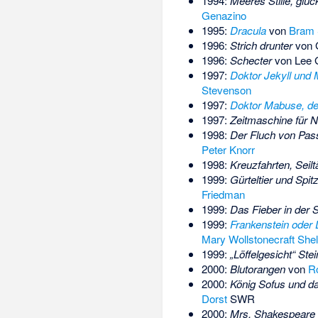
1994:
Meeres Stille, glüc
Genazino
1995:
Dracula
von
Bram 
1996:
Strich drunter
von
1996:
Schecter
von
Lee 
1997:
Doktor Jekyll und 
Stevenson
1997:
Doktor Mabuse, der
1997:
Zeitmaschine für N
1998:
Der Fluch von Pas
Peter Knorr
1998:
Kreuzfahrten, Seil
1999:
Gürteltier und Spi
Friedman
1999:
Das Fieber in der S
1999:
Frankenstein oder
Mary Wollstonecraft Shel
1999:
„Löffelgesicht“ Ste
2000:
Blutorangen
von
R
2000:
König Sofus und 
Dorst
SWR
2000:
Mrs. Shakespeare