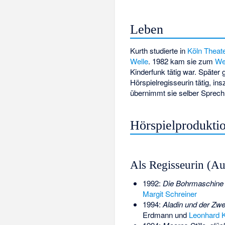
Leben
Kurth studierte in
Köln
Theate
Welle
. 1982 kam sie zum
We
Kinderfunk tätig war. Später 
Hörspielregisseurin tätig, in
übernimmt sie selber Sprechr
Hörspielprodukti
Als Regisseurin (A
1992:
Die Bohrmaschine o
Margit Schreiner
1994:
Aladin und der Zw
Erdmann
und
Leonhard 