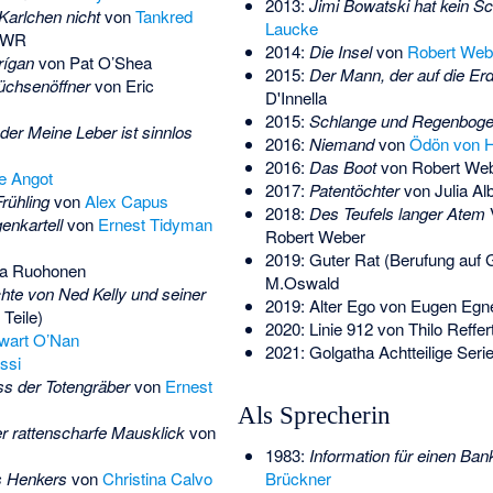
2013:
Jimi Bowatski hat kein S
Karlchen nicht
von
Tankred
Laucke
WR
2014:
Die Insel
von
Robert Web
rígan
von
Pat O’Shea
2015:
Der Mann, der auf die Erde
üchsenöffner
von
Eric
D'Innella
2015:
Schlange und Regenbog
der Meine Leber ist sinnlos
2016:
Niemand
von
Ödön von H
2016:
Das Boot
von Robert We
ne Angot
2017:
Patentöchter
von
Julia Al
rühling
von
Alex Capus
2018:
Des Teufels langer Atem
V
enkartell
von
Ernest Tidyman
Robert Weber
2019: Guter Rat (Berufung auf 
ra Ruohonen
M.Oswald
hte von Ned Kelly und seiner
2019: Alter Ego von Eugen Egn
 Teile)
2020: Linie 912 von Thilo Reffer
wart O’Nan
2021: Golgatha Achtteilige Ser
ssi
ss der Totengräber
von
Ernest
Als Sprecherin
er rattenscharfe Mausklick
von
1983:
Information für einen Ban
s Henkers
von
Christina Calvo
Brückner