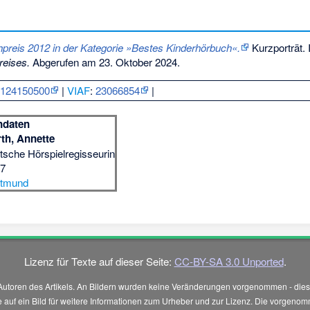
preis 2012 in der Kategorie »Bestes Kinderhörbuch«.
Kurzporträt. 
eises.
Abgerufen am 23. Oktober 2024
.
:
124150500
|
VIAF
:
23066854
|
ndaten
th, Annette
tsche Hörspielregisseurin
57
rtmund
Lizenz für Texte auf dieser Seite:
CC-BY-SA 3.0 Unported
.
Autoren des Artikels. An Bildern wurden keine Veränderungen vorgenommen - diese
 Sie auf ein Bild für weitere Informationen zum Urheber und zur Lizenz. Die vorg