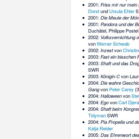
2001:
Friss mir nur mein 
Dorst
und
Ursula Ehler
S
2001:
Die Meute der Mór
2001:
Pandora und der B
Duchâtel
,
Philippe Postel
2002:
Volksvernichtung o
von
Werner Schwab
2002:
Inzest
von
Christi
2003:
Fast ein bisschen F
2003:
Shaft und das Drog
SWR
2003:
Königin C
von
Lau
2004:
Die wahre Geschic
Gang
von
Peter Carey
(3
2004:
Halloween
von
Ste
2004:
Ego
von
Carl Djera
2004:
Shaft beim Kongre
Tidyman
SWR
2004:
Pia Propella und d
Katja Reider
2005:
Das Ehrenwort de