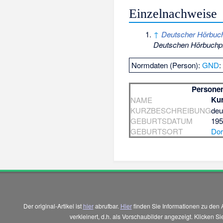
Einzelnachweise
↑
Deutscher Hörbuch
Deutschen Hörbuchpr
Normdaten (Person):
GND
Persone
Kur
NAME
KURZBESCHREIBUNG
deu
GEBURTSDATUM
19
GEBURTSORT
Do
Der original-Artikel ist
hier
abrufbar.
Hier
finden Sie Informationen zu den 
verkleinert, d.h. als Vorschaubilder angezeigt. Klicken