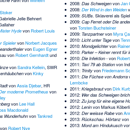
kliche Fahrt
von
Wilhelm
2008:
Das Schweigen
von
Jan 
2008:
Der Wind in den Weiden
v
Stoker
2009:
SUBs
.
Sklaverei als Spie
Gabrielle Jelle Behnert
2009:
Cap Ferret oder Die ande
Gallaher
von
Torsten Buchsteiner
Mister Hyde
von
Robert Louis
2009:
Tanzpartner
von
Myra Ça
2010:
Licht unter Tage
von
Tenn
 Spieler
von
Norbert Jacques
2010:
Mondgelichter
von
Rainer
eanderthaler
von
Eugen Egner
2010:
Parker – Keiner rennt für
sau
von
Robert Gernhardt
und
2010:
Die Infektion -
von
Rober
2011:
Taxi 79 ab Station
von
Ind
tänze
von
Sandra Kellein
, SWR
2011:
Trinity
von
Friedemann Sc
tzenhäubchen
von
Kinky
2011:
Die Füchse von Andorra
Lembcke
tadt
von
Assia Djebar
, HR
2011:
Kriegsbraut
von
Dirk Kurb
 Der moderne Prometheus
von
2012:
Wer das Schweigen brich
ley
2012:
Zu jung für eine eigene H
inberg
von
Lee Hall
2012:
Lenin
von
Markus Köberli
oss Macdonald
2012:
Der weisse Rabe
von
Ann
das Wunderhuhn
von
Tankred
2013:
Rückschau. Hörtanz
von
2013:
Mord am Hindukusch
vo
von
Robert Nye