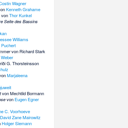
Costin Wagner
on
Kenneth Grahame
l von
Thor Kunkel
re Seite des Bassins
kan
essee Williams
 Puchert
 immer
von
Richard Stark
t Weber
riði G. Thorsteinsson
hulz
von
Marjaleena
juweit
t
von
Mechtild Bormann
ose
von
Eugen Egner
e C. Voorhoeve
David Zane Mairowitz
n
Holger Siemann