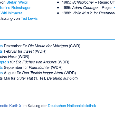
von
Stefan Weigl
1985:
Schlaglöcher
– Regie:
Ul
erlind Reinshagen
1985:
Adam Courage
– Regie:
n
Witi Ihimaera
1988:
Violin Music for Restaura
letzung
von
Ted Lewis
ts
Dezember für
Die Meute der Mórrígan
(SWR)
ts
Februar für
Inzest
(WDR)
leine Hexe
(WDR)
preis
für
Die Füchse von Andorra
(WDR)
ts
September für
Patentöchter
(WDR)
ts
August für
Des Teufels langer Atem
(WDR)
ts Mai für
Guter Rat
(1. Teil,
Berufung auf Gott
)
nette Kurth
im Katalog der
Deutschen Nationalbibliothek