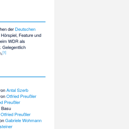
ehen der
Deutschen
n Hörspiel, Feature und
r beim WDR als
r. Gelegentlich
[
1
]
n.
von
Antal Szerb
von
Otfried Preußler
ed Preußler
 Basu
n
Otfried Preußler
on
Gabriele Wohmann
steiner