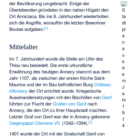
der Bevölkerung umgebracht. Einige der
S
Überlebenden gründeten in den nahen Hügeln den
ta
Ort Anniciaca. Bis ins 6. Jahrhundert wiederholten
dt
sich die Angriffe, woraufhin die letzten Bewohner
[
1
]
pl
Boutae aufgaben.
a
n
Mittelalter
a
u
Im 7. Jahrhundert wurde die Stelle am Ufer des
s
Thiou neu besiedelt. Die erste urkundliche
d
Erwähnung des heutigen Annecy stammt aus dem
e
Jahr 1107, als zwischen der ersten Kirche Saint-
m
Maurice und der im Bau befindlichen Burg
Château
J
d’Annecy
der Ort errichtet wurde. Kriegerische
a
Auseinandersetzungen mit den Bischöfen von
Genf
hr
führten zur Flucht der
Grafen von Genf
nach
1
Annecy, die den Ort zu ihrer Hauptstadt machten.
9
Letzter Graf von Genf war der in Annecy geborene
1
[
1
]
Gegenpapst
Clemens VII.
(1342–1394).
4
1401 wurde der Ort mit der Grafschaft Genf von