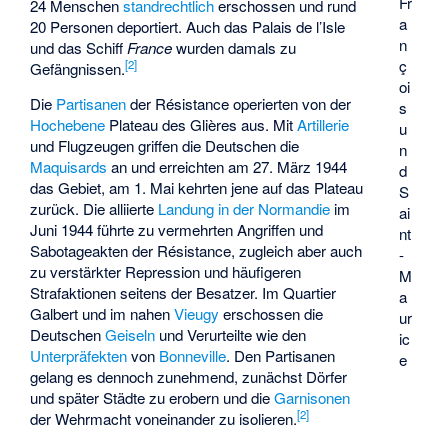
Fr
24 Menschen
standrechtlich
erschossen und rund
a
20 Personen deportiert. Auch das
Palais de l’Isle
n
und das Schiff
France
wurden damals zu
ç
[
2
]
Gefängnissen.
oi
Die
Partisanen
der Résistance operierten von der
s
Hochebene
Plateau des Glières
aus. Mit
Artillerie
u
und Flugzeugen griffen die Deutschen die
n
Maquisards
an und erreichten am 27. März 1944
d
das Gebiet, am 1. Mai kehrten jene auf das Plateau
S
zurück. Die alliierte
Landung in der Normandie
im
ai
Juni 1944 führte zu vermehrten Angriffen und
nt
Sabotageakten der Résistance, zugleich aber auch
-
zu verstärkter Repression und häufigeren
M
Strafaktionen seitens der Besatzer. Im Quartier
a
Galbert und im nahen
Vieugy
erschossen die
ur
Deutschen
Geiseln
und Verurteilte wie den
ic
Unterpräfekten
von
Bonneville
. Den Partisanen
e
gelang es dennoch zunehmend, zunächst Dörfer
und später Städte zu erobern und die
Garnisonen
[
2
]
der Wehrmacht voneinander zu isolieren.