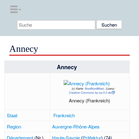
Annecy
Annecy
(c)
Karte:
NordNordWest
, Lizenz:
Creative Commons by-sa-3.0 de
Annecy (Frankreich)
Staat
Frankreich
Region
Auvergne-Rhône-Alpes
Département
(Nr.)
Haute-Savoie
(
Präfektur
) (74)