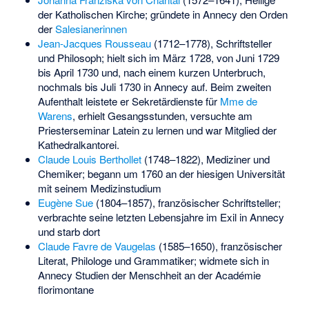
der Katholischen Kirche; gründete in Annecy den Orden
der
Salesianerinnen
Jean-Jacques Rousseau
(1712–1778), Schriftsteller
und Philosoph; hielt sich im März 1728, von Juni 1729
bis April 1730 und, nach einem kurzen Unterbruch,
nochmals bis Juli 1730 in Annecy auf. Beim zweiten
Aufenthalt leistete er Sekretärdienste für
Mme de
Warens
, erhielt Gesangsstunden, versuchte am
Priesterseminar Latein zu lernen und war Mitglied der
Kathedralkantorei.
Claude Louis Berthollet
(1748–1822), Mediziner und
Chemiker; begann um 1760 an der hiesigen Universität
mit seinem Medizinstudium
Eugène Sue
(1804–1857), französischer Schriftsteller;
verbrachte seine letzten Lebensjahre im Exil in Annecy
und starb dort
Claude Favre de Vaugelas
(1585–1650), französischer
Literat, Philologe und Grammatiker; widmete sich in
Annecy Studien der Menschheit an der
Académie
florimontane