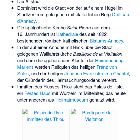
Die Altstadt
Dominiert wird die Stadt von der auf einem Hügel im
Stadtzentrum gelegenen mittelalterlichen Burg
Château
d’Annecy
.
Die spätgotische Kirche
Saint-Pierre
aus dem
16. Jahrhundert ist
Kathedrale
des seit 1822
bestehenden römisch-katholischen
Bistums Annecy
.
In der auf einer Anhöhe mit Blick über die Stadt
gelegenen Wallfahrtskirche
Basilique de la Visitation
und dem dazugehörenden Kloster der
Heimsuchung
Mariens
werden Reliquien des heiligen
Franz von
Sales
, und der heiligen
Johanna Franziska von Chantal
,
der Gründerin des Heimsuchungsordens verehrt.
Inmitten des Flusses Thiou steht das
Palais de l’Isle
,
ein
Festes Haus
mit Wurzeln im Mittelalter, das heute
unter anderem als
Heimatmuseum
genutzt wird.