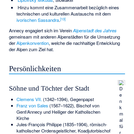
Hinzu kommt eine Zusammenarbeit bezüglich eines
technischen und kulturellen Austauschs mit dem
[
13
]
ivorischen
Sassandra
.
Annecy engagiert sich im Verein
Alpenstadt des Jahres
gemeinsam mit anderen Alpenstädten für die Umsetzung
der
Alpenkonvention
, welche die nachhaltige Entwicklung
der Alpen zum Ziel hat.
Persönlichkeiten
Söhne und Töchter der Stadt
D
e
Clemens VII.
(1342–1394), Gegenpapst
n
Franz von Sales
(1567–1622), Bischof von
k
Genf/Annecy und Heiliger der Katholischen
m
Kirche
al
Jules-François Philippe
(1835–1904), römisch-
fü
katholischer Ordensgeistlicher, Koadjutorbischof
r