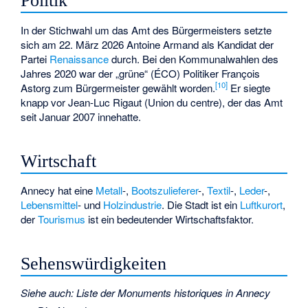
Politik
In der Stichwahl um das Amt des Bürgermeisters setzte
sich am 22. März 2026 Antoine Armand als Kandidat der
Partei
Renaissance
durch. Bei den Kommunalwahlen des
Jahres 2020 war der „grüne“ (ÉCO) Politiker François
[
10
]
Astorg zum Bürgermeister gewählt worden.
Er siegte
knapp vor Jean-Luc Rigaut (Union du centre), der das Amt
seit Januar 2007 innehatte.
Wirtschaft
Annecy hat eine
Metall
-,
Bootszulieferer
-,
Textil
-,
Leder
-,
Lebensmittel
- und
Holzindustrie
. Die Stadt ist ein
Luftkurort
,
der
Tourismus
ist ein bedeutender Wirtschaftsfaktor.
Sehenswürdigkeiten
Siehe auch
:
Liste der Monuments historiques in Annecy