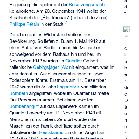
Regierung, die später mit der
Besatzungsmacht
d
kollaborierte. Am 23. September 1941 weilte der
t
Staatschef des „État français“ (unbesetzte Zone)
[
2
]
Philippe Pétain
in der Stadt.
Daneben gab es Widerstand seitens der
B
Bevölkerung. So liefen z. B. am 1. Mai 1942 auf
li
einen Aufruf von
Radio London
hin Menschen
c
schweigend vor dem Rathaus hin und her. Im
k
November 1942 wurden im
Quartier
Galbert
ü
italienische
Gebirgsjäger
(
Alpini
) einquartiert, was im
b
Jahr darauf zu Auseinandersetzungen mit zwei
e
Todesopfern führte. Erstmals am 11. Dezember
r
1942 wurde die örtliche
Lagerfabrik
von alliierten
di
Bombern
angegriffen, wobei im Quartier Balmette
e
fünf Personen starben. Bei einem zweiten
D
Bombenangriff
auf das Lagerwerk kamen im
ä
Quartier Loverchy am 11. November 1943 elf
c
Menschen ums Leben. Zerstört wurden die
h
Maschinen der Fabrik drei Tage später durch
e
Saboteure der
Résistance
. Ein dritter Angriff am
r
10. März 1944, der auch dem Bahnhof und der