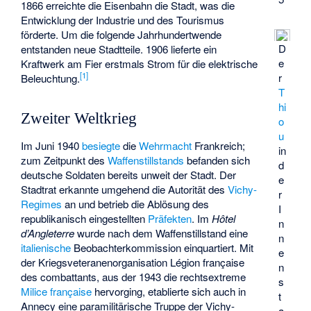
1866 erreichte die Eisenbahn die Stadt, was die
Entwicklung der Industrie und des Tourismus
förderte. Um die folgende Jahrhundertwende
D
entstanden neue Stadtteile. 1906 lieferte ein
e
Kraftwerk am Fier erstmals Strom für die elektrische
[
1
]
r
Beleuchtung.
T
hi
Zweiter Weltkrieg
o
u
Im Juni 1940
besiegte
die
Wehrmacht
Frankreich;
in
zum Zeitpunkt des
Waffenstillstands
befanden sich
d
deutsche Soldaten bereits unweit der Stadt. Der
e
Stadtrat erkannte umgehend die Autorität des
Vichy-
r
Regimes
an und betrieb die Ablösung des
I
republikanisch eingestellten
Präfekten
. Im
Hôtel
n
d’Angleterre
wurde nach dem Waffenstillstand eine
n
italienische
Beobachterkommission einquartiert. Mit
e
der Kriegsveteranenorganisation
Légion française
n
des combattants
, aus der 1943 die rechtsextreme
s
Milice française
hervorging, etablierte sich auch in
t
Annecy eine paramilitärische Truppe der Vichy-
a