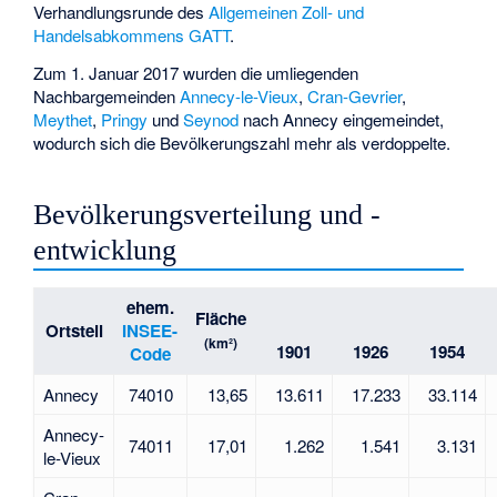
Verhandlungsrunde des
Allgemeinen Zoll- und
Handelsabkommens GATT
.
Zum 1. Januar 2017 wurden die umliegenden
Nachbargemeinden
Annecy-le-Vieux
,
Cran-Gevrier
,
Meythet
,
Pringy
und
Seynod
nach Annecy eingemeindet,
wodurch sich die Bevölkerungszahl mehr als verdoppelte.
Bevölkerungsverteilung und -
entwicklung
ehem.
Fläche
Ortsteil
INSEE-
(km²)
1901
1926
1954
Code
Annecy
74010
13,65
13.611
17.233
33.114
Annecy-
74011
17,01
1.262
1.541
3.131
le-Vieux