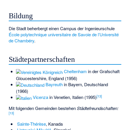
Bildung
Die Stadt beherbergt einen Campus der Ingenieurschule
École polytechnique universitaire de Savoie de l’Université
de Chambéry
.
Städtepartnerschaften
Cheltenham
in der Grafschaft
Gloucestershire, England (1956)
Bayreuth
in Bayern, Deutschland
(1966)
[
13
]
Vicenza
in Venetien, Italien (1995)
Mit folgenden Gemeinden bestehen
Städtefreundschaften:
[
13
]
Sainte-Thérèse
, Kanada
Liptovský Mikuláš
, Slowakei