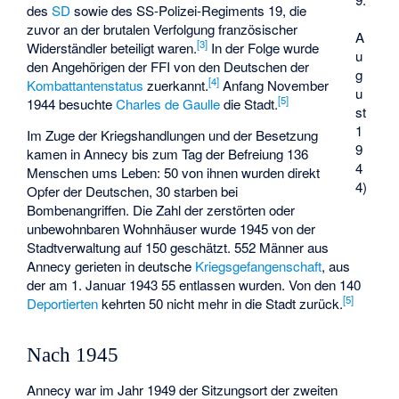
des
SD
sowie des
SS-Polizei-Regiments 19
, die
zuvor an der brutalen Verfolgung französischer
A
[
3
]
Widerständler beteiligt waren.
In der Folge wurde
u
den Angehörigen der FFI von den Deutschen der
g
[
4
]
Kombattantenstatus
zuerkannt.
Anfang November
u
[
5
]
1944 besuchte
Charles de Gaulle
die Stadt.
st
1
Im Zuge der Kriegshandlungen und der Besetzung
9
kamen in Annecy bis zum Tag der Befreiung 136
4
Menschen ums Leben: 50 von ihnen wurden direkt
4)
Opfer der Deutschen, 30 starben bei
Bombenangriffen. Die Zahl der zerstörten oder
unbewohnbaren Wohnhäuser wurde 1945 von der
Stadtverwaltung auf 150 geschätzt. 552 Männer aus
Annecy gerieten in deutsche
Kriegsgefangenschaft
, aus
der am 1. Januar 1943 55 entlassen wurden. Von den 140
[
5
]
Deportierten
kehrten 50 nicht mehr in die Stadt zurück.
Nach 1945
Annecy war im Jahr 1949 der Sitzungsort der zweiten