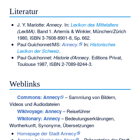
Literatur
J. Y. Mariotte:
Annecy
. In:
Lexikon des Mittelalters
(LexMA)
.
Band
1
. Artemis & Winkler, München/Zürich
1980,
ISBN 3-7608-8901-8
,
Sp.
662
.
Paul Guichonnet
/MS:
Annecy.
In:
Historisches
Lexikon der Schweiz
.
Paul Guichonnet:
Historie d’Annecy
. Editions Privat,
Toulouse 1987,
ISBN 2-7089-8244-3
.
Weblinks
Commons
: Annecy
– Sammlung von Bildern,
Videos und Audiodateien
Wikivoyage: Annecy
– Reiseführer
Wiktionary: Annecy
– Bedeutungserklärungen,
Wortherkunft, Synonyme, Übersetzungen
Homepage der Stadt Annecy
Annecy, la Venise des Alpes
– Präsentation der Stadt