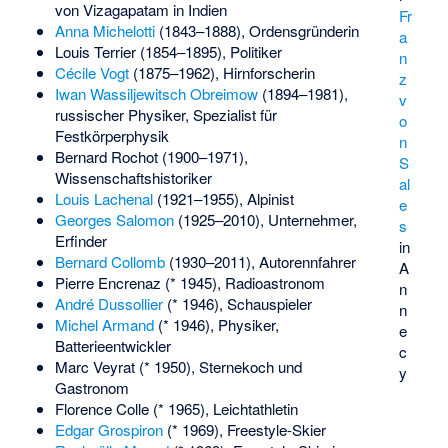
von Vizagapatam in Indien
Fr
Anna Michelotti
(1843–1888), Ordensgründerin
a
Louis Terrier
(1854–1895), Politiker
n
Cécile Vogt
(1875–1962), Hirnforscherin
z
Iwan Wassiljewitsch Obreimow
(1894–1981),
v
russischer Physiker, Spezialist für
o
Festkörperphysik
n
Bernard Rochot
(1900–1971),
S
Wissenschaftshistoriker
al
Louis Lachenal
(1921–1955), Alpinist
e
Georges Salomon
(1925–2010), Unternehmer,
s
Erfinder
in
Bernard Collomb
(1930–2011), Autorennfahrer
A
Pierre Encrenaz
(* 1945), Radioastronom
n
André Dussollier
(* 1946), Schauspieler
n
Michel Armand
(* 1946), Physiker,
e
Batterieentwickler
c
Marc Veyrat
(* 1950), Sternekoch und
y
Gastronom
Florence Colle
(* 1965), Leichtathletin
Edgar Grospiron
(* 1969), Freestyle-Skier