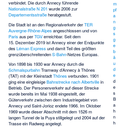
verbindet. Die durch Annecy führende
m
Nationalstraße
N 201
wurde 2006 zur
pf
Departementsstraße
herabgestuft.
a
n
Die Stadt ist an den Regionalverkehr der
TER
g
Auvergne-Rhône-Alpes
angeschlossen und von
s
Paris
aus per
TGV
erreichbar. Seit dem
g
15. Dezember 2019 ist Annecy einer der Endpunkte
e
des
Léman Express
und damit Teil des größten
b
grenzüberschreitenden
S-Bahn
-Netzes Europas.
ä
u
Von 1898 bis 1930 war Annecy durch die
d
Schmalspurbahn
Tramway d’Annecy à Thônes
e
(TAT) mit der Kleinstadt
Thônes
verbunden. 1901
d
ging eine eingleisige
Bahnstrecke nach Albertville
in
e
Betrieb. Der Personenverkehr auf dieser Strecke
s
wurde bereits im Mai 1938 eingestellt, der
B
Güterverkehr zwischen dem Industriegebiet von
a
Annecy und Saint-Jorioz endete 1966. Im Oktober
h
1969 wurde dieser Abschnitt mit dem 1526 m
n
langen Tunnel de la Puya stillgelegt und 2004 auf der
h
Trasse ein Radweg angelegt.