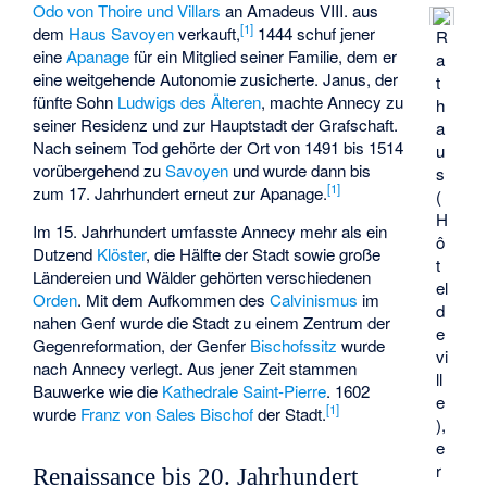
Odo von Thoire und Villars
an
Amadeus VIII.
aus
[
1
]
dem
Haus Savoyen
verkauft,
1444 schuf jener
R
eine
Apanage
für ein Mitglied seiner Familie, dem er
a
eine weitgehende Autonomie zusicherte. Janus, der
t
fünfte Sohn
Ludwigs des Älteren
, machte Annecy zu
h
seiner Residenz und zur Hauptstadt der Grafschaft.
a
Nach seinem Tod gehörte der Ort von 1491 bis 1514
u
vorübergehend zu
Savoyen
und wurde dann bis
s
[
1
]
zum 17. Jahrhundert erneut zur Apanage.
(
H
Im 15. Jahrhundert umfasste Annecy mehr als ein
ô
Dutzend
Klöster
, die Hälfte der Stadt sowie große
t
Ländereien und Wälder gehörten verschiedenen
el
Orden
. Mit dem Aufkommen des
Calvinismus
im
d
nahen Genf wurde die Stadt zu einem Zentrum der
e
Gegenreformation, der Genfer
Bischofssitz
wurde
vi
nach Annecy verlegt. Aus jener Zeit stammen
ll
Bauwerke wie die
Kathedrale
Saint-Pierre
. 1602
e
[
1
]
wurde
Franz von Sales
Bischof
der Stadt.
),
e
r
Renaissance bis 20. Jahrhundert