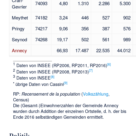
Cran-
74093
4,80
1.310
2.286
5.300
Gevrier
Meythet
74182
3,24
446
527
902
Pringy
74217
9,06
356
387
576
Seynod
74268
19,17
502
561
989
Annecy
66,93
17.487
22.535
44.012
1
[
6
]
Daten von INSEE (RP2006, RP2011, RP2016)
2
[
7
]
Daten von INSEE (RP2008, RP2013)
3
[
8
]
Daten von INSEE
•
[
9
]
übrige Daten von Cassini
RP:
Recensement de la population
(
Volkszählung
,
Census)
Die (Gesamt-)Einwohnerzahlen der Gemeinde Annecy
wurden durch Addition der einzelnen Ortsteile, d. h. der bis
Ende 2016 selbständigen Gemeinden ermittelt.