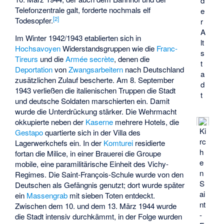
d
Telefonzentrale galt, forderte nochmals elf
e
[
2
]
Todesopfer.
r
A
Im Winter 1942/1943 etablierten sich in
lt
Hochsavoyen
Widerstandsgruppen wie die
Franc-
s
Tireurs
und die
Armée secrète
, denen die
t
Deportation
von
Zwangsarbeitern
nach Deutschland
a
zusätzlichen Zulauf bescherte. Am 8. September
d
1943 verließen die italienischen Truppen die Stadt
t
und deutsche Soldaten marschierten ein. Damit
wurde die Unterdrückung stärker. Die Wehrmacht
okkupierte neben der
Kaserne
mehrere Hotels, die
Ki
Gestapo
quartierte sich in der Villa des
rc
Lagerwerkchefs ein. In der
Komturei
residierte
h
fortan die Milice, in einer Brauerei die
Groupe
e
mobile
, eine paramilitärische Einheit des Vichy-
n
Regimes. Die Saint-François-Schule wurde von den
S
Deutschen als Gefängnis genutzt; dort wurde später
ai
ein
Massengrab
mit sieben Toten entdeckt.
nt
Zwischen dem 10. und dem 13. März 1944 wurde
-
die Stadt intensiv durchkämmt, in der Folge wurden