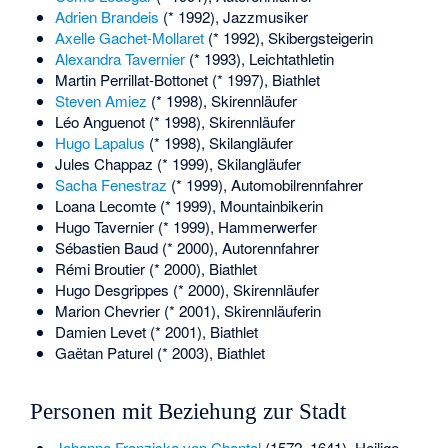
Adrien Brandeis
(* 1992), Jazzmusiker
Axelle Gachet-Mollaret
(* 1992), Skibergsteigerin
Alexandra Tavernier
(* 1993), Leichtathletin
Martin Perrillat-Bottonet
(* 1997), Biathlet
Steven Amiez
(* 1998), Skirennläufer
Léo Anguenot
(* 1998), Skirennläufer
Hugo Lapalus
(* 1998), Skilangläufer
Jules Chappaz
(* 1999), Skilangläufer
Sacha Fenestraz
(* 1999), Automobilrennfahrer
Loana Lecomte
(* 1999), Mountainbikerin
Hugo Tavernier
(* 1999), Hammerwerfer
Sébastien Baud
(* 2000), Autorennfahrer
Rémi Broutier
(* 2000), Biathlet
Hugo Desgrippes
(* 2000), Skirennläufer
Marion Chevrier
(* 2001), Skirennläuferin
Damien Levet
(* 2001), Biathlet
Gaëtan Paturel
(* 2003), Biathlet
Personen mit Beziehung zur Stadt
Johanna Franziska von Chantal
(1572–1641), Heilige