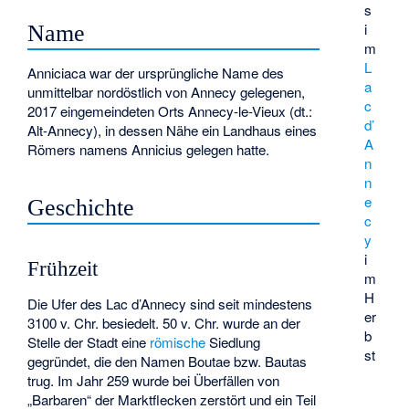
s
i
Name
m
L
Anniciaca war der ursprüngliche Name des
a
unmittelbar nordöstlich von Annecy gelegenen,
c
2017 eingemeindeten Orts Annecy-le-Vieux (dt.:
d’
Alt-Annecy), in dessen Nähe ein Landhaus eines
A
Römers namens Annicius gelegen hatte.
n
n
e
Geschichte
c
y
i
Frühzeit
m
H
Die Ufer des Lac d’Annecy sind seit mindestens
er
3100 v. Chr. besiedelt. 50 v. Chr. wurde an der
b
Stelle der Stadt eine
römische
Siedlung
st
gegründet, die den Namen Boutae bzw. Bautas
trug. Im Jahr 259 wurde bei Überfällen von
„Barbaren“ der Marktflecken zerstört und ein Teil