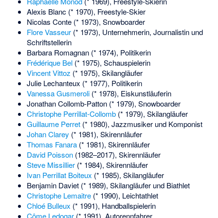
Raphaëlle Monod
(* 1969), Freestyle-Skierin
Alexis Blanc
(* 1970), Freestyle-Skier
Nicolas Conte
(* 1973), Snowboarder
Flore Vasseur
(* 1973), Unternehmerin, Journalistin und
Schriftstellerin
Barbara Romagnan
(* 1974), Politikerin
Frédérique Bel
(* 1975), Schauspielerin
Vincent Vittoz
(* 1975), Skilangläufer
Julie Lechanteux
(* 1977), Politikerin
Vanessa Gusmeroli
(* 1978), Eiskunstläuferin
Jonathan Collomb-Patton
(* 1979), Snowboarder
Christophe Perrillat-Collomb
(* 1979), Skilangläufer
Guillaume Perret
(* 1980), Jazzmusiker und Komponist
Johan Clarey
(* 1981), Skirennläufer
Thomas Fanara
(* 1981), Skirennläufer
David Poisson
(1982–2017), Skirennläufer
Steve Missillier
(* 1984), Skirennläufer
Ivan Perrillat Boiteux
(* 1985), Skilangläufer
Benjamin Daviet
(* 1989), Skilangläufer und Biathlet
Christophe Lemaitre
(* 1990), Leichtathlet
Chloé Bulleux
(* 1991), Handballspielerin
Côme Ledogar
(* 1991), Autorennfahrer