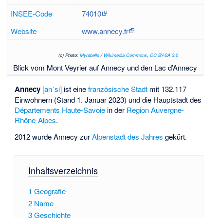
INSEE-Code
74010
Website
www.annecy.fr
(c) Photo:
Myrabella
/
Wikimedia Commons
,
CC BY-SA 3.0
Blick vom Mont Veyrier auf Annecy und den Lac d’Annecy
Annecy
[
anˈsi
] ist eine
französische Stadt
mit 132.117
Einwohnern (Stand 1. Januar 2023) und die Hauptstadt des
Départements
Haute-Savoie
in der
Region
Auvergne-
Rhône-Alpes
.
2012 wurde Annecy zur
Alpenstadt des Jahres
gekürt.
Inhaltsverzeichnis
1
Geografie
2
Name
3
Geschichte