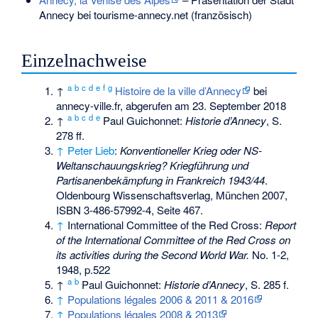
Annecy bei tourisme-annecy.net (französisch)
Einzelnachweise
a
b
c
d
e
f
g
↑
Histoire de la ville d’Annecy
bei
annecy-ville.fr, abgerufen am 23. September 2018
a
b
c
d
e
↑
Paul Guichonnet
:
Historie d’Annecy
, S.
278 ff.
↑
Peter Lieb
:
Konventioneller Krieg oder NS-
Weltanschauungskrieg? Kriegführung und
Partisanenbekämpfung in Frankreich 1943/44
.
Oldenbourg Wissenschaftsverlag, München 2007,
ISBN 3-486-57992-4
, Seite 467.
↑
International Committee of the Red Cross
:
Report
of the International Committee of the Red Cross on
its activities during the Second World War.
No. 1-2,
1948, p.522
a
b
↑
Paul Guichonnet:
Historie d’Annecy
, S. 285 f.
↑
Populations légales 2006 & 2011 & 2016
↑
Populations légales 2008 & 2013