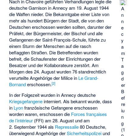
Nach in
Chavoire
geführten Verhandlungen legte die
deutsche Garnison in Annecy am 19. August 1944
A
die Waffen nieder. Die Bekanntgabe einer Liste von
n
mehr als hundert Bürgern der Stadt, die von den
n
Deutschen erschossen werden sollten, darunter der
e
Präfekt, der Bürgermeister, der Bischof und alle
c
Gefangenen der Saint-François-Schule, führte zu
y
einem Sturm der Menschen auf die rasch
a
beflaggten Straßen. Die Betreffenden wurden
m
befreit, die Schaufenster der Einrichtungen der
T
Besatzer und der Kollaborateure zerstört. Am
a
Morgen des 24. August wurden 76 standrechtlich
g
verurteilte Angehörige der Milice in
Le Grand-
d
[
2
]
Bornand
erschossen.
er
B
In der Folgezeit wurden in Annecy deutsche
ef
Kriegsgefangene
interniert. Als bekannt wurde, dass
re
in
Lyon
französische Gefangene erschossen
iu
worden waren, erschossen die
Forces françaises
n
de l’intérieur
(FFI) am 28. August und am
g
2. September 1944 als
Repressalie
80 Deutsche,
(1
überwiegend Angehörige der
Sicherheitspolizei
und
9.