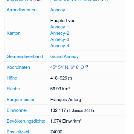
Arrondissement
Annecy
Hauptort von
Annecy-1
Kanton
Annecy-2
Annecy-3
Annecy-4
Gemeindeverband
Grand Annecy
Koordinaten
45° 54′
N
,
6° 8′
O
Höhe
418–
926
m
Fläche
66,93 km²
Bürgermeister
François Astorg
Einwohner
132.117
(1. Januar 2023)
Bevölkerungsdichte
1.974 Einw./km²
Postleitzahl
74000