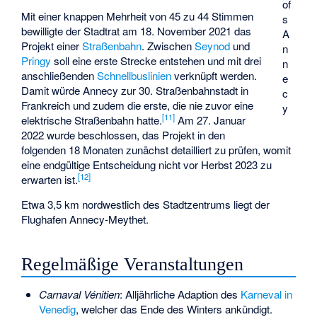
of
Mit einer knappen Mehrheit von 45 zu 44 Stimmen
s
bewilligte der Stadtrat am 18. November 2021 das
A
Projekt einer
Straßenbahn
. Zwischen
Seynod
und
n
Pringy
soll eine erste Strecke entstehen und mit drei
n
anschließenden
Schnellbuslinien
verknüpft werden.
e
Damit würde Annecy zur 30. Straßenbahnstadt in
c
Frankreich und zudem die erste, die nie zuvor eine
y
[
11
]
elektrische Straßenbahn hatte.
Am 27. Januar
2022 wurde beschlossen, das Projekt in den
folgenden 18 Monaten zunächst detailliert zu prüfen, womit
eine endgültige Entscheidung nicht vor Herbst 2023 zu
[
12
]
erwarten ist.
Etwa 3,5 km nordwestlich des Stadtzentrums liegt der
Flughafen Annecy-Meythet
.
Regelmäßige Veranstaltungen
Carnaval Vénitien
: Alljährliche Adaption des
Karneval in
Venedig
, welcher das Ende des Winters ankündigt.