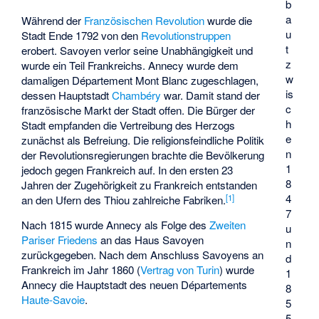
b
a
Während der
Französischen Revolution
wurde die
u
Stadt Ende 1792 von den
Revolutionstruppen
t
erobert. Savoyen verlor seine Unabhängigkeit und
z
wurde ein Teil Frankreichs. Annecy wurde dem
w
damaligen Département Mont Blanc zugeschlagen,
is
dessen Hauptstadt
Chambéry
war. Damit stand der
c
französische Markt der Stadt offen. Die Bürger der
h
Stadt empfanden die Vertreibung des Herzogs
e
zunächst als Befreiung. Die religionsfeindliche Politik
n
der Revolutionsregierungen brachte die Bevölkerung
1
jedoch gegen Frankreich auf. In den ersten 23
8
Jahren der Zugehörigkeit zu Frankreich entstanden
4
[
1
]
an den Ufern des Thiou zahlreiche Fabriken.
7
Nach 1815 wurde Annecy als Folge des
Zweiten
u
Pariser Friedens
an das Haus Savoyen
n
zurückgegeben. Nach dem Anschluss Savoyens an
d
Frankreich im Jahr 1860 (
Vertrag von Turin
) wurde
1
Annecy die Hauptstadt des neuen Départements
8
Haute-Savoie
.
5
5