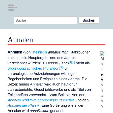
Annalen
Annalen
(von
lateinisch
annales [libri]
‚Jahrbücher,
in denen die Hauptergebnisse des Jahres
M
[
1
]
[
2
]
verzeichnet wurden‘
; zu
annus
‚Jahr‘
)
steht als
el
[
3
]
bildungssprachliches
Pluralwort
für
k
chronologische Aufzeichnungen wichtiger
er
Begebenheiten und Ereignisse eines Jahres. Die
A
Bezeichnung
Annalen
wird auch häufig für
n
Jahresberichte, Geschichtswerke und als Titel von
n
Zeitschriften verwendet – zum Beispiel von den
al
Annales d’histoire économique et sociale
und den
e
Annalen der Physik
. Eine Sortierung wie in den
n
Annalen wird
annalistisch
genannt.
i