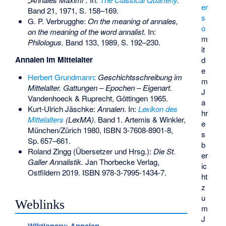
er
Band 21, 1971, S. 158–169.
s
G. P. Verbrugghe:
On the meaning of annales,
o
on the meaning of the word annalist.
In:
m
Philologus.
Band 133, 1989, S. 192–230.
it
Annalen im Mittelalter
d
e
Herbert Grundmann
:
Geschichtsschreibung im
m
Mittelalter. Gattungen – Epochen – Eigenart.
J
Vandenhoeck & Ruprecht, Göttingen 1965.
a
Kurt-Ulrich Jäschke:
Annalen
. In:
Lexikon des
hr
Mittelalters
(LexMA)
.
Band
1
. Artemis & Winkler,
e
München/Zürich 1980,
ISBN 3-7608-8901-8
,
s
Sp.
657–661
.
b
Roland Zingg (Übersetzer und Hrsg.):
Die St.
er
Galler Annalistik.
Jan Thorbecke Verlag,
ic
Ostfildern 2019.
ISBN 978-3-7995-1434-7
.
ht
z
u
Weblinks
m
J
–