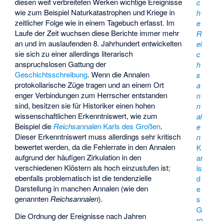
diesen weit verbreiteten Werken wichtige Ereignisse
c
wie zum Beispiel Naturkatastrophen und Kriege in
h
zeitlicher Folge wie in einem Tagebuch erfasst. Im
e
Laufe der Zeit wuchsen diese Berichte immer mehr
R
an und im auslaufenden 8. Jahrhundert entwickelten
ei
sie sich zu einer allerdings literarisch
c
anspruchslosen Gattung der
h
Geschichtsschreibung
. Wenn die Annalen
s
protokollarische Züge tragen und an einem Ort
a
enger Verbindungen zum Herrscher entstanden
n
sind, besitzen sie für Historiker einen hohen
n
wissenschaftlichen Erkenntniswert, wie zum
al
Beispiel die
Reichsannalen
Karls des Großen
.
e
Dieser Erkenntniswert muss allerdings sehr kritisch
n
bewertet werden, da die Fehlerrate in den Annalen
K
aufgrund der häufigen Zirkulation in den
ar
verschiedenen Klöstern als hoch einzustufen ist;
ls
ebenfalls problematisch ist die tendenzielle
d
Darstellung in manchen Annalen (wie den
e
genannten
Reichsannalen
).
s
G
Die Ordnung der Ereignisse nach Jahren
ro