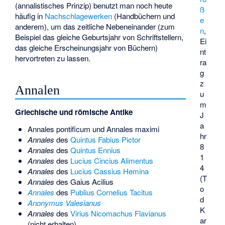
(annalistisches Prinzip) benutzt man noch heute
ß
häufig in
Nachschlagewerken
(Handbüchern und
e
anderem), um das zeitliche Nebeneinander (zum
n
,
Beispiel das gleiche Geburtsjahr von Schriftstellern,
Ei
das gleiche Erscheinungsjahr von Büchern)
nt
hervortreten zu lassen.
ra
g
z
Annalen
u
m
Griechische und römische Antike
J
a
Annales pontificum
und
Annales maximi
hr
Annales
des
Quintus Fabius Pictor
8
Annales
des
Quintus Ennius
1
Annales
des
Lucius Cincius Alimentus
4
Annales
des
Lucius Cassius Hemina
(T
Annales
des
Gaius Acilius
o
Annales
des
Publius Cornelius Tacitus
d
Anonymus Valesianus
K
Annales
des
Virius Nicomachus Flavianus
ar
(nicht erhalten)