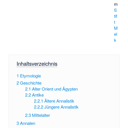
m
S
tif
t
M
el
k
Inhaltsverzeichnis
1
Etymologie
2
Geschichte
2.1
Alter Orient und Ägypten
2.2
Antike
2.2.1
Ältere Annalistik
2.2.2
Jüngere Annalistik
2.3
Mittelalter
3
Annalen