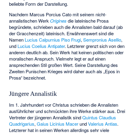
beliebte Form der Darstellung.
Nachdem
Marcus Porcius Cato
mit seinem nicht-
annalistischen Werk
Origines
die lateinische Prosa
begründete, schrieben auch die Annalisten bald darauf (ab
der Gracchenzeit) lateinisch. Erwähnenswert sind die
Namen
Lucius Calpurnius Piso Frugi
,
Sempronius Asellio
,
und
Lucius Coelius Antipater
. Letzterer grenzt sich von den
anderen deutlich ab. Sein Werk hat keinen politischen oder
moralischen Anspruch. Vielmehr legt er auf einen
ansprechenden Stil großen Wert. Seine Darstellung des
Zweiten Punischen Krieges wird daher auch als „Epos in
Prosa“ bezeichnet.
Jüngere Annalistik
Im 1. Jahrhundert vor Christus schrieben die Annalisten
ausführlicher und schmückten ihre Werke stärker aus. Drei
Vertreter der jüngeren Annalistik sind
Quintus Claudius
Quadrigarius
,
Gaius Licinius Macer
und
Valerius Antias
.
Letzterer hat in seinen Werken allerdings sehr viele