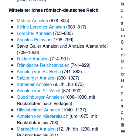
ls
Mittelalterliches römisch-deutsches Reich
d
e
Metzer Annalen
(678–805)
s
Kleine Lorscher Annalen
(680–817)
G
Lorscher Annalen
(703–803)
ro
Annales Petaviani
(708–799)
ß
Sankt Galler Annalen
und
Annales Alamannici
e
(709–1056)
n)
Fuldaer Annalen
(714–901)
in
Fränkische Reichsannalen
(741–829)
d
Annalen von St. Bertin
(741–882)
er
Salzburger Annalen
(830–1327)
H
Xantener Annalen
(9. Jh., bis 873)
a
Annalen von St. Vaast
(874–900)
n
Quedlinburger Annalen
(1008–1030, mit
d
Rückblicken nach Vorlagen)
s
Hildesheimer Annalen
(1040–1137)
c
Annalen von Niederaltaich
(um 1075, mit
hr
Rückblicken bis 708)
ift
Marbacher Annalen
(12. Jh. bis 1238, mit
W
Rückblicken bis 631)