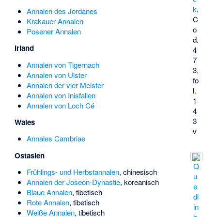
k
,
Annalen des Jordanes
C
Krakauer Annalen
o
Posener Annalen
d.
Irland
4
7
Annalen von Tigernach
3,
Annalen von Ulster
fo
Annalen der vier Meister
l.
Annalen von Inisfallen
1
Annalen von Loch Cé
4
3
Wales
v
Annales Cambriae
Ostasien
Q
Frühlings- und Herbstannalen
, chinesisch
u
Annalen der Joseon-Dynastie
, koreanisch
e
Blaue Annalen
, tibetisch
dl
Rote Annalen
, tibetisch
in
Weiße Annalen
, tibetisch
b