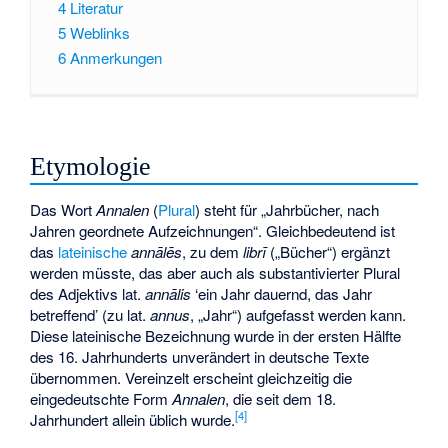
4
Literatur
5
Weblinks
6
Anmerkungen
Etymologie
Das Wort
Annalen
(
Plural
) steht für „Jahrbücher, nach
Jahren geordnete Aufzeichnungen“. Gleichbedeutend ist
das
lateinische
annālēs
, zu dem
librī
(„Bücher“) ergänzt
werden müsste, das aber auch als substantivierter Plural
des Adjektivs lat.
annālis
‘ein Jahr dauernd, das Jahr
betreffend’ (zu lat.
annus
, „Jahr“) aufgefasst werden kann.
Diese lateinische Bezeichnung wurde in der ersten Hälfte
des 16. Jahrhunderts unverändert in deutsche Texte
übernommen. Vereinzelt erscheint gleichzeitig die
eingedeutschte Form
Annalen
, die seit dem 18.
[
4
]
Jahrhundert allein üblich wurde.