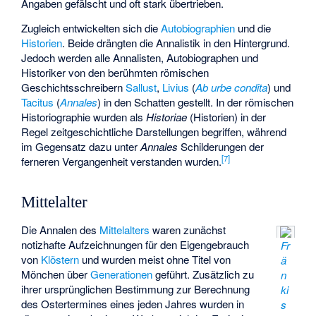
Angaben gefälscht und oft stark übertrieben.
Zugleich entwickelten sich die
Autobiographien
und die
Historien
. Beide drängten die Annalistik in den Hintergrund.
Jedoch werden alle Annalisten, Autobiographen und
Historiker von den berühmten römischen
Geschichtsschreibern
Sallust
,
Livius
(
Ab urbe condita
) und
Tacitus
(
Annales
) in den Schatten gestellt. In der römischen
Historiographie wurden als
Historiae
(Historien) in der
Regel zeitgeschichtliche Darstellungen begriffen, während
im Gegensatz dazu unter
Annales
Schilderungen der
[
7
]
ferneren Vergangenheit verstanden wurden.
Mittelalter
Die Annalen des
Mittelalters
waren zunächst
notizhafte Aufzeichnungen für den Eigengebrauch
Fr
von
Klöstern
und wurden meist ohne Titel von
ä
Mönchen über
Generationen
geführt. Zusätzlich zu
n
ihrer ursprünglichen Bestimmung zur Berechnung
ki
des Ostertermines eines jeden Jahres wurden in
s