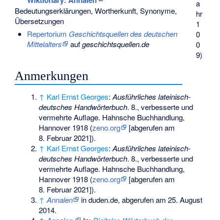
Wiktionary: Annalen
a
Bedeutungserklärungen, Wortherkunft, Synonyme,
hr
Übersetzungen
1
Repertorium
Geschichtsquellen des deutschen
0
Mittelalters
auf
geschichtsquellen.de
0
9)
Anmerkungen
↑
Karl Ernst Georges
:
Ausführliches lateinisch-
deutsches Handwörterbuch
. 8., verbesserte und
vermehrte Auflage. Hahnsche Buchhandlung,
Hannover 1918 (
zeno.org
[abgerufen am
8. Februar 2021]).
↑
Karl Ernst Georges
:
Ausführliches lateinisch-
deutsches Handwörterbuch
. 8., verbesserte und
vermehrte Auflage. Hahnsche Buchhandlung,
Hannover 1918 (
zeno.org
[abgerufen am
8. Februar 2021]).
↑
Annalen
in duden.de, abgerufen am 25. August
2014.