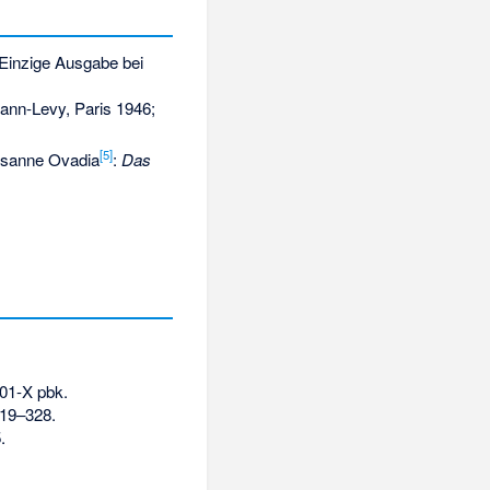
Einzige Ausgabe bei
ann-Levy, Paris 1946;
[5]
Susanne Ovadia
:
Das
01-X
pbk.
319–328.
5
.