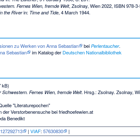
estern. Fernes Wien, fremde Welt
, Zsolnay, Wien 2022,
ISBN 978-3-
n the River
in:
Time and Tide
, 4 March 1944.
nsionen zu Werken von Anna Sebastian
bei
Perlentaucher
.
nna Sebastian
im Katalog der
Deutschen Nationalbibliothek
 kB)
r Schwestern. Fernes Wien, fremde Welt
. Hrsg.: Zsolnay. Zsolnay, W
uelle "Literaturepochen"
n der Verstorbenensuche bei friedhoefewien.at
eda Benedikt
:
127292713
|
VIAF
:
57630830
|