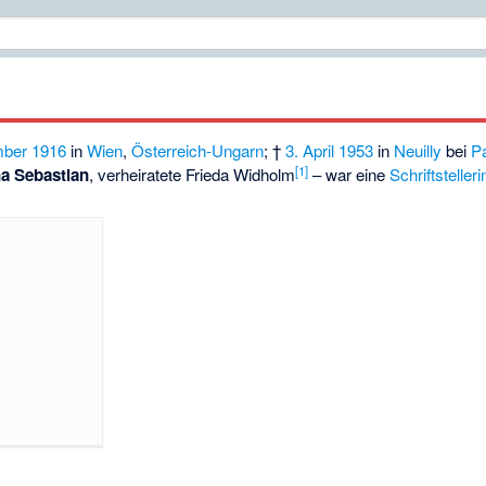
mber
1916
in
Wien
,
Österreich-Ungarn
; †
3. April
1953
in
Neuilly
bei
Pa
[1]
a Sebastian
, verheiratete Frieda Widholm
– war eine
Schriftstelleri