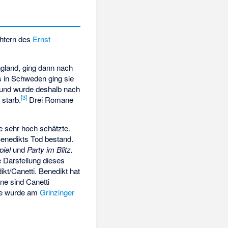
chtern des
Ernst
ngland, ging dann nach
s in Schweden ging sie
 und wurde deshalb nach
[3]
 starb.
Drei Romane
e sehr hoch schätzte.
Benedikts Tod bestand.
iel
und
Party im Blitz.
e Darstellung dieses
ikt/Canetti. Benedikt hat
ane sind Canetti
Sie wurde am
Grinzinger