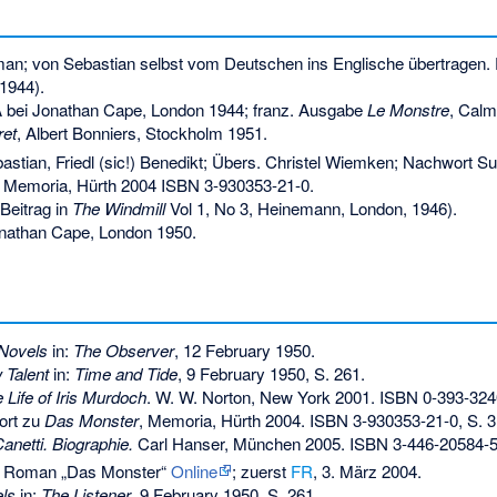
n; von Sebastian selbst vom Deutschen ins Englische übertragen. 
1944).
bei Jonathan Cape, London 1944; franz. Ausgabe
Le Monstre
, Calm
ret
, Albert Bonniers, Stockholm 1951.
astian, Friedl (sic!) Benedikt; Übers. Christel Wiemken; Nachwort 
 Memoria, Hürth 2004
ISBN 3-930353-21-0
.
Beitrag in
The Windmill
Vol 1, No 3, Heinemann, London, 1946).
athan Cape, London 1950.
Novels
in:
The Observer
, 12 February 1950.
 Talent
in:
Time and Tide
, 9 February 1950, S. 261.
e Life of Iris Murdoch
. W. W. Norton, New York 2001.
ISBN 0-393-324
ort zu
Das Monster
, Memoria, Hürth 2004.
ISBN 3-930353-21-0
, S. 
Canetti. Biographie.
Carl Hanser, München 2005.
ISBN 3-446-20584-
m Roman „Das Monster“
Online
; zuerst
FR
, 3. März 2004.
ls
in:
The Listener
, 9 February 1950, S. 261.