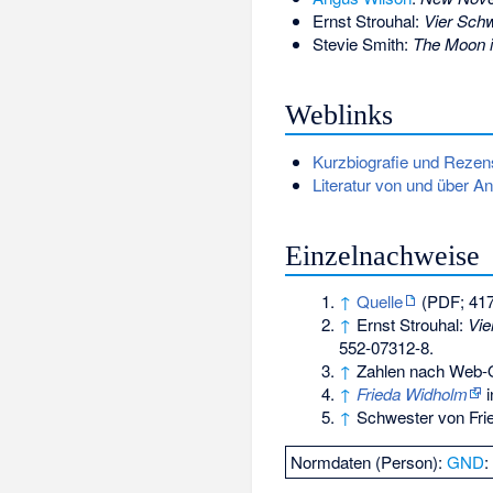
Ernst Strouhal:
Vier Schw
Stevie Smith:
The Moon i
Weblinks
Kurzbiografie und Reze
Literatur von und über A
Einzelnachweise
↑
Quelle
(PDF; 417
↑
Ernst Strouhal:
Vie
552-07312-8
.
↑
Zahlen nach Web-Q
↑
Frieda Widholm
i
↑
Schwester von Fri
Normdaten (Person):
GND