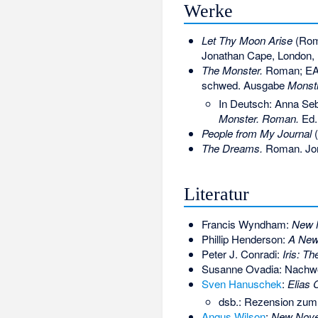
Werke
Let Thy Moon Arise
(Roma
Jonathan Cape, London, 
The Monster.
Roman; EA 
schwed. Ausgabe
Monst
In Deutsch: Anna Seb
Monster. Roman.
Ed.
People from My Journal
(
The Dreams.
Roman. Jon
Literatur
Francis Wyndham:
New 
Phillip Henderson:
A New
Peter J. Conradi:
Iris: Th
Susanne Ovadia: Nachw
Sven Hanuschek
:
Elias 
dsb.: Rezension zu
Angus Wilson
:
New Nove