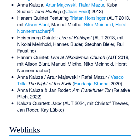
Anna Kaluza,
Artur Majewski
,
Rafał Mazur
, Kuba
Suchar:
Tone Hunting
((
Clean Feed
) 2013)
Hanam Quintet Featuring
Tristan Honsinger
(AUT 2013,
mit
Alison Blunt
,
Manuel Miethe
,
Niko Meinhold
,
Horst
[
3
]
Nonnenmacher
)
Heisenberg Quintet:
Live at Kühlspot
(AUT 2018, mit
Nikolai Meinhold, Hannes Buder, Stephan Bleier, Rui
Faustino)
Hanam Quintet:
Live at Nikodemus Church
(AUT 2018,
mit Alison Blunt, Manuel Miethe, Niko Meinhold, Horst
Nonnenmacher)
Anna Kaluza / Artur Majewski / Rafał Mazur /
Vasco
Trilla
The Night of the Swift
(
Fundacja Słuchaj
2020)
Anna Kaluza & Jan Roder:
Am Frankfurter Tor
(Relative
Pitch, 2022)
Kaluza Quartett:
Jack
(AUT 2024, mit Christof Thewes,
Jan Roder, Kay Lübke)
Weblinks