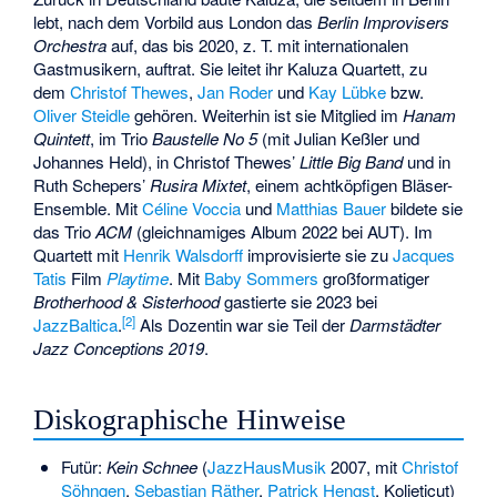
lebt, nach dem Vorbild aus London das
Berlin Improvisers
Orchestra
auf, das bis 2020, z. T. mit internationalen
Gastmusikern, auftrat. Sie leitet ihr Kaluza Quartett, zu
dem
Christof Thewes
,
Jan Roder
und
Kay Lübke
bzw.
Oliver Steidle
gehören. Weiterhin ist sie Mitglied im
Hanam
Quintett
, im Trio
Baustelle No 5
(mit Julian Keßler und
Johannes Held), in Christof Thewes’
Little Big Band
und in
Ruth Schepers’
Rusira Mixtet
, einem achtköpfigen Bläser-
Ensemble. Mit
Céline Voccia
und
Matthias Bauer
bildete sie
das Trio
ACM
(gleichnamiges Album 2022 bei AUT). Im
Quartett mit
Henrik Walsdorff
improvisierte sie zu
Jacques
Tatis
Film
Playtime
. Mit
Baby Sommers
großformatiger
Brotherhood & Sisterhood
gastierte sie 2023 bei
[
2
]
JazzBaltica
.
Als Dozentin war sie Teil der
Darmstädter
Jazz Conceptions 2019
.
Diskographische Hinweise
Futür:
Kein Schnee
(
JazzHausMusik
2007, mit
Christof
Söhngen
,
Sebastian Räther
,
Patrick Hengst
, Koljeticut)