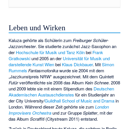
Leben und Wirken
Kaluza gehörte als Schülerin zum
Freiburger Schüler-
Jazzorchester
. Sie studierte zunächst Jazz-Saxophon an
der
Hochschule für Musik und Tanz Köln
bei
Frank
Gratkowski
und 2005 an der
Universität für Musik und
darstellende Kunst Wien
bei
Klaus Dickbauer
. Mit
Simon
Rummels
Fantasmofonika
wurde sie 2004 mit dem
„Jazzkunstpreis NRW“ ausgezeichnet. Mit dem Quintett
Futür
veröffentlichte sie 2008 das Album
Kein Schnee
. 2008
und 2009 lebte sie mit einem Stipendium des
Deutschen
Akademischen Austauschdienstes
für ein Studienjahr an
der City University/
Guildhall School of Music and Drama
in
London. Während dieser Zeit gehörte sie zum
London
Improvisers Orchestra
und zur Gruppe
Splatter
, mit der
das Album
Scraffiti
(Citystream 2011) entstand.
Zurück in Deutschland baute Kaluza, die seitdem in Berlin