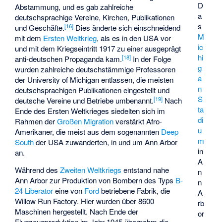
D
Abstammung, und es gab zahlreiche
a
deutschsprachige Vereine, Kirchen, Publikationen
s
[
16
]
und Geschäfte.
Dies änderte sich einschneidend
M
mit dem
Ersten Weltkrieg
, als es in den USA vor
ic
und mit dem Kriegseintritt 1917 zu einer ausgeprägt
hi
[
18
]
anti-deutschen Propaganda kam.
In der Folge
g
wurden zahlreiche deutschstämmige Professoren
a
der University of Michigan entlassen, die meisten
n
deutschsprachigen Publikationen eingestellt und
S
[
19
]
deutsche Vereine und Betriebe umbenannt.
Nach
ta
Ende des Ersten Weltkrieges siedelten sich im
di
Rahmen der
Großen Migration
verstärkt Afro-
u
Amerikaner, die meist aus dem sogenannten
Deep
m
South
der USA zuwanderten, in und um Ann Arbor
in
an.
A
Während des
Zweiten Weltkriegs
entstand nahe
n
Ann Arbor zur Produktion von Bombern des Typs
B-
n
24 Liberator
eine von
Ford
betriebene Fabrik, die
A
Willow Run Factory. Hier wurden über 8600
rb
Maschinen hergestellt. Nach Ende der
or
Flugzeugproduktion im Jahr 1945 übernahm die