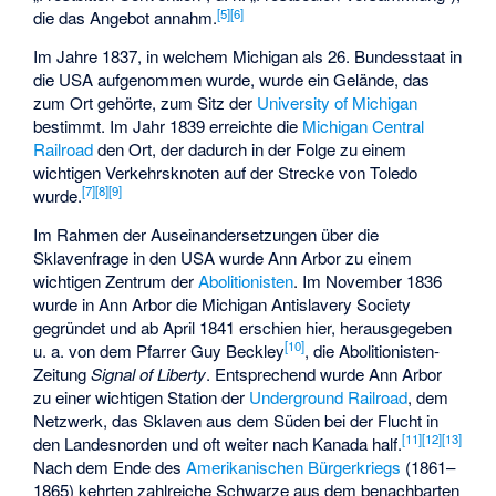
[
5
]
[
6
]
die das Angebot annahm.
Im Jahre 1837, in welchem Michigan als 26. Bundesstaat in
die USA aufgenommen wurde, wurde ein Gelände, das
zum Ort gehörte, zum Sitz der
University of Michigan
bestimmt. Im Jahr 1839 erreichte die
Michigan Central
Railroad
den Ort, der dadurch in der Folge zu einem
wichtigen Verkehrsknoten auf der Strecke von Toledo
[
7
]
[
8
]
[
9
]
wurde.
Im Rahmen der Auseinandersetzungen über die
Sklavenfrage in den USA wurde Ann Arbor zu einem
wichtigen Zentrum der
Abolitionisten
. Im November 1836
wurde in Ann Arbor die Michigan Antislavery Society
gegründet und ab April 1841 erschien hier, herausgegeben
[
10
]
u. a. von dem Pfarrer
Guy Beckley
, die Abolitionisten-
Zeitung
Signal of Liberty
. Entsprechend wurde Ann Arbor
zu einer wichtigen Station der
Underground Railroad
, dem
Netzwerk, das Sklaven aus dem Süden bei der Flucht in
[
11
]
[
12
]
[
13
]
den Landesnorden und oft weiter nach Kanada half.
Nach dem Ende des
Amerikanischen Bürgerkriegs
(1861–
1865) kehrten zahlreiche Schwarze aus dem benachbarten