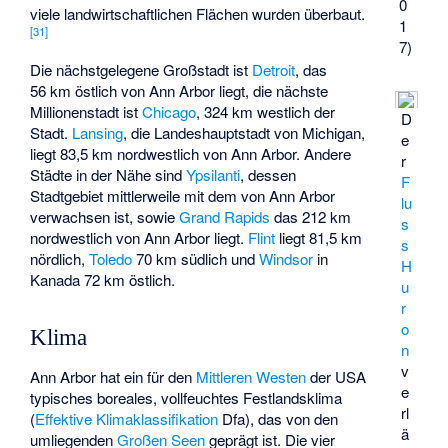
0
viele landwirtschaftlichen Flächen wurden überbaut.
1
[
31
]
7)
Die nächstgelegene Großstadt ist
Detroit
, das
56 km östlich von Ann Arbor liegt, die nächste
Millionenstadt ist
Chicago
, 324 km westlich der
D
Stadt.
Lansing
, die Landeshauptstadt von Michigan,
e
liegt 83,5 km nordwestlich von Ann Arbor. Andere
r
Städte in der Nähe sind
Ypsilanti
, dessen
F
Stadtgebiet mittlerweile mit dem von Ann Arbor
lu
verwachsen ist, sowie
Grand Rapids
das 212 km
s
nordwestlich von Ann Arbor liegt.
Flint
liegt 81,5 km
s
nördlich,
Toledo
70 km südlich und
Windsor
in
H
Kanada 72 km östlich.
u
r
o
Klima
n
v
Ann Arbor hat ein für den
Mittleren Westen
der USA
e
typisches boreales, vollfeuchtes Festlandsklima
rl
(
Effektive Klimaklassifikation
Dfa), das von den
ä
umliegenden
Großen Seen
geprägt ist. Die vier