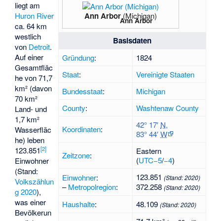
liegt am
Ann Arbor
(Michigan)
Huron River
Ann Arbor
ca. 64 km
westlich
Basisdaten
von
Detroit
.
Auf einer
Gründung
:
1824
Gesamtfläc
Staat
:
Vereinigte Staaten
he von 71,7
km² (davon
Bundesstaat
:
Michigan
70 km²
County
:
Washtenaw County
Land- und
1,7 km²
42° 17′
N
,
Koordinaten
:
Wasserfläc
83° 44′
W
he) leben
[
2
]
123.851
Eastern
Zeitzone
:
(
UTC−5
/
−4
)
Einwohner
(Stand:
123.851
Einwohner
:
(Stand:
2020
)
Volkszählun
–
Metropolregion
:
372.258
(Stand:
2020
)
g 2020
),
was einer
Haushalte
:
48.109
(Stand:
2020
)
Bevölkerun