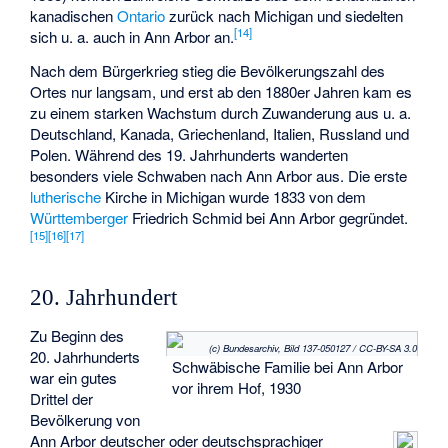
kanadischen
Ontario
zurück nach Michigan und siedelten
[
14
]
sich u. a. auch in Ann Arbor an.
Nach dem Bürgerkrieg stieg die Bevölkerungszahl des
Ortes nur langsam, und erst ab den 1880er Jahren kam es
zu einem starken Wachstum durch Zuwanderung aus u. a.
Deutschland, Kanada, Griechenland, Italien, Russland und
Polen. Während des 19. Jahrhunderts wanderten
besonders viele Schwaben nach Ann Arbor aus. Die erste
lutherische
Kirche in Michigan wurde 1833 von dem
Württemberger
Friedrich Schmid
bei Ann Arbor gegründet.
[
15
]
[
16
]
[
17
]
20. Jahrhundert
Zu Beginn des
(c) Bundesarchiv, Bild 137-050127 / CC-BY-SA 3.0
20. Jahrhunderts
Schwäbische Familie bei Ann Arbor
war ein gutes
vor ihrem Hof, 1930
Drittel der
Bevölkerung von
Ann Arbor deutscher oder deutschsprachiger