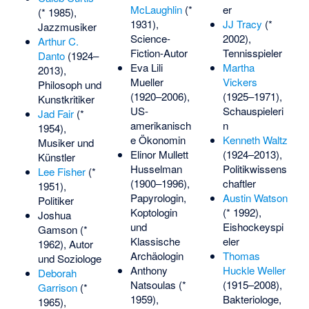
McLaughlin
(*
er
(* 1985),
1931),
JJ Tracy
(*
Jazzmusiker
Science-
2002),
Arthur C.
Fiction-Autor
Tennisspieler
Danto
(1924–
Eva Lili
Martha
2013),
Mueller
Vickers
Philosoph und
(1920–2006),
(1925–1971),
Kunstkritiker
US-
Schauspieleri
Jad Fair
(*
amerikanisch
n
1954),
e Ökonomin
Kenneth Waltz
Musiker und
Elinor Mullett
(1924–2013),
Künstler
Husselman
Politikwissens
Lee Fisher
(*
(1900–1996),
chaftler
1951),
Papyrologin,
Austin Watson
Politiker
Koptologin
(* 1992),
Joshua
und
Eishockeyspi
Gamson
(*
Klassische
eler
1962), Autor
Archäologin
Thomas
und Soziologe
Anthony
Huckle Weller
Deborah
Natsoulas
(*
(1915–2008),
Garrison
(*
1959),
Bakteriologe,
1965),