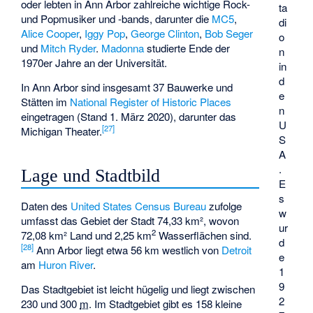
oder lebten in Ann Arbor zahlreiche wichtige Rock-
ta
und Popmusiker und -bands, darunter die
MC5
,
di
Alice Cooper
,
Iggy Pop
,
George Clinton
,
Bob Seger
o
und
Mitch Ryder
.
Madonna
studierte Ende der
n
1970er Jahre an der Universität.
in
d
In Ann Arbor sind insgesamt 37 Bauwerke und
e
Stätten im
National Register of Historic Places
n
eingetragen (Stand 1. März 2020), darunter das
U
[
27
]
Michigan Theater
.
S
A
.
Lage und Stadtbild
E
s
Daten des
United States Census Bureau
zufolge
w
umfasst das Gebiet der Stadt 74,33 km², wovon
ur
2
72,08 km² Land und 2,25 km
Wasserflächen sind.
d
[
28
]
Ann Arbor liegt etwa 56 km westlich von
Detroit
e
am
Huron River
.
1
9
Das Stadtgebiet ist leicht hügelig und liegt zwischen
2
230 und
300
m
. Im Stadtgebiet gibt es 158 kleine