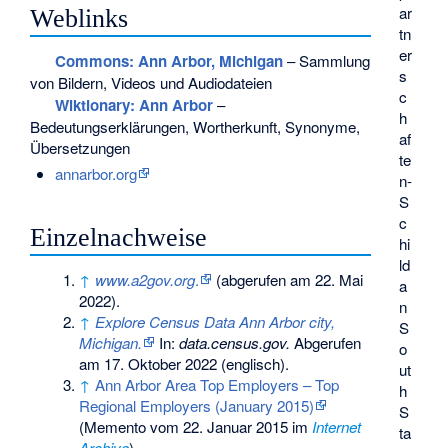
ar
Weblinks
tn
er
Commons
: Ann Arbor, Michigan
– Sammlung
s
von Bildern, Videos und Audiodateien
c
Wiktionary: Ann Arbor
–
h
Bedeutungserklärungen, Wortherkunft, Synonyme,
af
Übersetzungen
te
annarbor.org
n-
S
c
Einzelnachweise
hi
ld
↑
www.a2gov.org
.
(abgerufen am 22. Mai
a
2022).
n
↑
Explore Census Data Ann Arbor city,
S
Michigan.
In:
data.census.gov.
Abgerufen
o
am 17. Oktober 2022
(englisch).
ut
↑
Ann Arbor Area Top Employers – Top
h
Regional Employers (January 2015)
S
(
Memento
vom 22. Januar 2015 im
Internet
ta
Archive
)