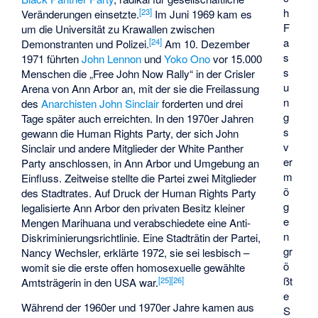
h
[
23
]
Veränderungen einsetzte.
Im Juni 1969 kam es
F
um die Universität zu Krawallen zwischen
a
[
24
]
Demonstranten und Polizei.
Am 10. Dezember
s
1971 führten
John Lennon
und
Yoko Ono
vor 15.000
s
Menschen die „Free John Now Rally“ in der Crisler
u
Arena von Ann Arbor an, mit der sie die Freilassung
n
des
Anarchisten
John Sinclair
forderten und drei
g
Tage später auch erreichten. In den 1970er Jahren
s
gewann die
Human Rights Party
, der sich John
v
Sinclair und andere Mitglieder der White Panther
er
Party anschlossen, in Ann Arbor und Umgebung an
m
Einfluss. Zeitweise stellte die Partei zwei Mitglieder
ö
des Stadtrates. Auf Druck der Human Rights Party
g
legalisierte Ann Arbor den privaten Besitz kleiner
e
Mengen Marihuana und verabschiedete eine Anti-
n
Diskriminierungsrichtlinie. Eine Stadträtin der Partei,
gr
Nancy Wechsler, erklärte 1972, sie sei lesbisch –
ö
womit sie die erste offen homosexuelle gewählte
ßt
[
25
]
[
26
]
Amtsträgerin in den USA war.
e
Während der 1960er und 1970er Jahre kamen aus
S