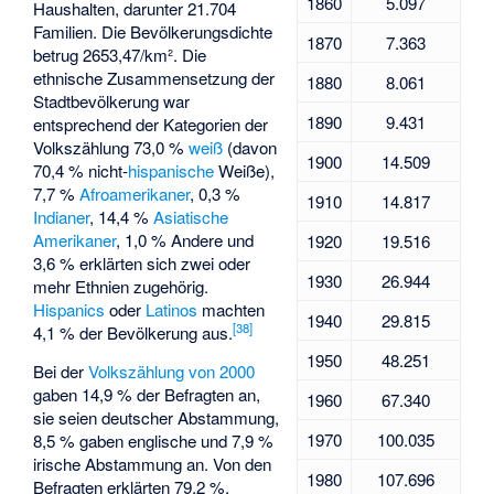
1860
5.097
Haushalten, darunter 21.704
Familien. Die Bevölkerungsdichte
1870
7.363
betrug 2653,47/km². Die
ethnische Zusammensetzung der
1880
8.061
Stadtbevölkerung war
1890
9.431
entsprechend der Kategorien der
Volkszählung 73,0 %
weiß
(davon
1900
14.509
70,4 % nicht-
hispanische
Weiße),
7,7 %
Afroamerikaner
, 0,3 %
1910
14.817
Indianer
, 14,4 %
Asiatische
Amerikaner
, 1,0 % Andere und
1920
19.516
3,6 % erklärten sich zwei oder
1930
26.944
mehr Ethnien zugehörig.
Hispanics
oder
Latinos
machten
1940
29.815
[
38
]
4,1 % der Bevölkerung aus.
1950
48.251
Bei der
Volkszählung von 2000
gaben 14,9 % der Befragten an,
1960
67.340
sie seien deutscher Abstammung,
1970
100.035
8,5 % gaben englische und 7,9 %
irische Abstammung an. Von den
1980
107.696
Befragten erklärten 79,2 %,