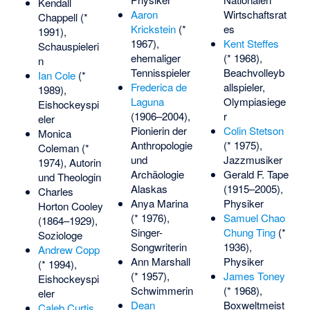
Kendall
Aaron
Wirtschaftsrat
Chappell
(*
Krickstein
(*
es
1991),
1967),
Kent Steffes
Schauspieleri
ehemaliger
(* 1968),
n
Tennisspieler
Beachvolleyb
Ian Cole
(*
Frederica de
allspieler,
1989),
Laguna
Olympiasiege
Eishockeyspi
(1906–2004),
r
eler
Pionierin der
Colin Stetson
Monica
Anthropologie
(* 1975),
Coleman
(*
und
Jazzmusiker
1974), Autorin
Archäologie
Gerald F. Tape
und Theologin
Alaskas
(1915–2005),
Charles
Anya Marina
Physiker
Horton Cooley
(* 1976),
Samuel Chao
(1864–1929),
Singer-
Chung Ting
(*
Soziologe
Songwriterin
1936),
Andrew Copp
Ann Marshall
Physiker
(* 1994),
(* 1957),
James Toney
Eishockeyspi
Schwimmerin
(* 1968),
eler
Dean
Boxweltmeist
Caleb Curtis