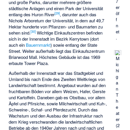
7
und große Parks, darunter mehrere größere
er
städtische Anlagen und einen Park der Universität
öf
[
29
]
entlang des Huron River
, darunter auch das
f
Nichols Arboretum
der Universität, in dem auf 49,7
n
Hektar hunderte von Pflanzen- und Baumarten zu
et
[
30
]
sehen sind.
Wichtige Einkaufszentren befinden
.
sich in der Innenstadt im Bezirk Kerrytown (dort
auch ein
Bauernmarkt
) sowie entlang der State
Street. Weiter außerhalb liegt das Einkaufszentrum
Briarwood Mall. Höchstes Gebäude ist das 1969
M
erbaute
Tower Plaza
.
ic
hi
Außerhalb der Innenstadt war das Stadtgebiet und
g
Umland bis nach Ende des Zweiten Weltkriegs von
a
Landwirtschaft bestimmt. Angebaut wurden auf den
n
fruchtbaren Böden vor allem Weizen, Hafer, Gerste
T
und Kartoffeln. Daneben gab es Obstbau, vor allem
h
Äpfel und Pfirsiche, sowie Milchwirtschaft und Kuh-,
e
Schweine-, Schaf- und Pferdezucht. Durch das
at
Wachstum und den Ausbau der Infrastruktur nach
er
dem Krieg verschwanden die landwirtschaftlichen
(2
Betriebe ab den 1940er Jahren nach und nach und