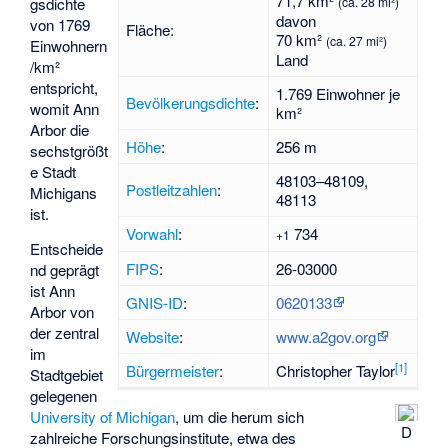
71,7 km²
gsdichte
(ca. 28 mi²)
davon
von 1769
Fläche:
70 km²
(ca. 27 mi²)
Einwohnern
Land
/km²
entspricht,
1.769 Einwohner je
Bevölkerungsdichte
:
womit Ann
km²
Arbor die
Höhe
:
256 m
sechstgrößt
e Stadt
48103–48109,
Postleitzahlen
:
Michigans
48113
ist.
Vorwahl
:
734
+1
Entscheide
FIPS
:
26-03000
nd geprägt
ist Ann
GNIS-ID
:
0620133
Arbor von
der zentral
Website
:
www.a2gov.org
im
[
1
]
Bürgermeister
:
Christopher Taylor
Stadtgebiet
gelegenen
University of Michigan
, um die herum sich
D
zahlreiche Forschungsinstitute, etwa des