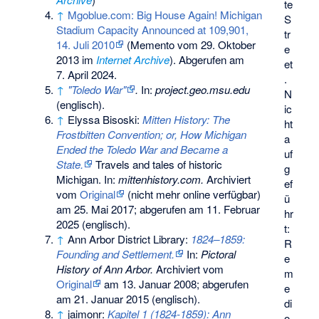
te
↑
Mgoblue.com: Big House Again! Michigan
S
Stadium Capacity Announced at 109,901,
tr
14. Juli 2010
(
Memento
vom 29. Oktober
e
2013 im
Internet Archive
). Abgerufen am
et
7. April 2024.
.
↑
"Toledo War"
.
In:
project.geo.msu.edu
N
(englisch).
ic
↑
Elyssa Bisoski:
Mitten History: The
ht
Frostbitten Convention; or, How Michigan
a
Ended the Toledo War and Became a
uf
State.
Travels and tales of historic
g
Michigan. In:
mittenhistory.com.
Archiviert
ef
vom
Original
(nicht mehr online verfügbar)
ü
am
25. Mai 2017
;
abgerufen am 11. Februar
hr
2025
(englisch).
t:
↑
Ann Arbor District Library:
1824–1859:
R
Founding and Settlement.
In:
Pictoral
e
History of Ann Arbor.
Archiviert vom
m
Original
am
13. Januar 2008
;
abgerufen
e
am 21. Januar 2015
(englisch).
di
↑
jaimonr:
Kapitel 1 (1824-1859): Ann
o