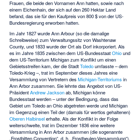
Frauen, die beide den Vornamen Ann hatten, sowie nach
einem Eichenhain, der sich auf den 260 Hektar Land
befand, das sie für den Kaufpreis von 800 $ von der US-
Bundesregierung erworben hatten.
Im Jahr 1827 wurde Ann Arbour (so die damalige
Schreibweise) zum Verwaltungssitz von Washtenaw
County, und 1833 wurde der Ort als Dorf inkorporiert. Als
es im Jahre 1835 zwischen dem US-Bundesstaat
Ohio
und
dem US-Territorium Michigan zum Konflikt um einen
Gebietsstreifen kam, der die Stadt
Toledo
umfasste – dem
Toledo-Krieg
–, trat im September dieses Jahres eine
Versammlung von Vertretern des
Michigan-Territoriums
in
Ann Arbor zusammen. Sie lehnte das Angebot von US-
Präsident
Andrew Jackson
ab, Michigan könne
Bundesstaat werden – unter der Bedingung, dass das
Gebiet um Toledo an Ohio abgetreten werde und Michigan
im Gegenzug einen Teil der (damals für wertlos gehaltenen)
Oberen Halbinsel
erhalte. Als der Konflikt in der Folge
weiterschwelte, trat im Dezember 1836 eine weitere
Versammlung in Ann Arbor zusammen (die sogenannte
„Frostbitten Convention“, d. h. „Frostbeulen-Versammlung“),