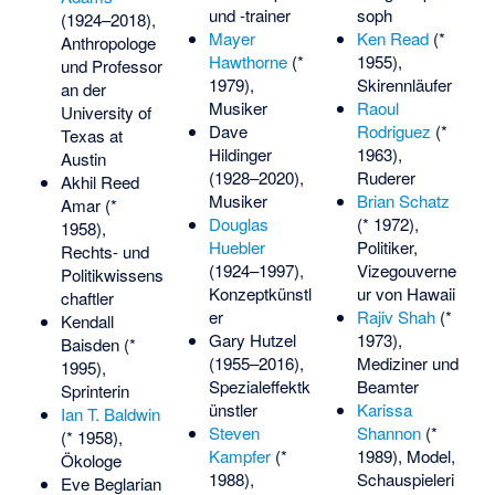
und -trainer
soph
(1924–2018),
Mayer
Ken Read
(*
Anthropologe
Hawthorne
(*
1955),
und Professor
1979),
Skirennläufer
an der
Musiker
Raoul
University of
Dave
Rodriguez
(*
Texas at
Hildinger
1963),
Austin
(1928–2020),
Ruderer
Akhil Reed
Musiker
Brian Schatz
Amar
(*
Douglas
(* 1972),
1958),
Huebler
Politiker,
Rechts- und
(1924–1997),
Vizegouverne
Politikwissens
Konzeptkünstl
ur von Hawaii
chaftler
er
Rajiv Shah
(*
Kendall
Gary Hutzel
1973),
Baisden
(*
(1955–2016),
Mediziner und
1995),
Spezialeffektk
Beamter
Sprinterin
ünstler
Karissa
Ian T. Baldwin
Steven
Shannon
(*
(* 1958),
Kampfer
(*
1989), Model,
Ökologe
1988),
Schauspieleri
Eve Beglarian