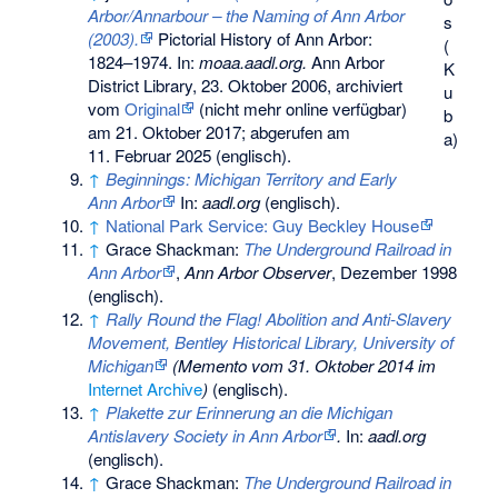
Arbor/Annarbour – the Naming of Ann Arbor
s
(2003).
Pictorial History of Ann Arbor:
(
1824–1974. In:
moaa.aadl.org.
Ann Arbor
K
District Library, 23. Oktober 2006, archiviert
u
vom
Original
(nicht mehr online verfügbar)
b
am
21. Oktober 2017
;
abgerufen am
a)
11. Februar 2025
(englisch).
↑
Beginnings: Michigan Territory and Early
Ann Arbor
In:
aadl.org
(englisch).
↑
National Park Service: Guy Beckley House
↑
Grace Shackman:
The Underground Railroad in
Ann Arbor
,
Ann Arbor Observer
, Dezember 1998
(englisch).
↑
Rally Round the Flag! Abolition and Anti-Slavery
Movement, Bentley Historical Library, University of
Michigan
(
Memento
vom 31. Oktober 2014 im
Internet Archive
)
(englisch).
↑
Plakette zur Erinnerung an die Michigan
Antislavery Society in Ann Arbor
.
In:
aadl.org
(englisch).
↑
Grace Shackman:
The Underground Railroad in