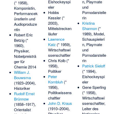
Eishockeyspi
n, Playmate
(* 1958),
eler
und
Komponistin,
Hobbs
Pornodarstelle
Performancek
Kessler
(*
rin
ünstlerin und
2003),
Kristina
Audioproduze
Mittelstrecken
Shannon
(*
ntin
läufer
1989), Model,
Robert Eric
Lawrence
Schauspieleri
Betzig
(*
Katz
(* 1959),
n, Playmate
1960),
Wirtschaftswi
und
Physiker,
ssenschaftler
Pornodarstelle
Nobelpreisträ
Chris Kolb
(*
rin
ger für
1958),
Patrick Sieloff
Chemie 2014
Politiker
(* 1994),
William J.
Peter
Eishockeyspi
Bouwsma
Kornbluh
(*
eler
(1923–2004),
1956),
Gene Sperling
Historiker
Politikwissens
(* 1958),
Rudolf Ernst
chaftler
Wirtschaftswi
Brünnow
John D. Kraus
ssenschaftler,
(1858–1917),
(1910–2004),
Leiter des
Orientalist
Physiker
Nationalen