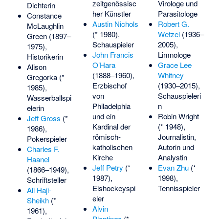
zeitgenössisc
Virologe und
Dichterin
her Künstler
Parasitologe
Constance
Austin Nichols
Robert G.
McLaughlin
(* 1980),
Wetzel
(1936–
Green
(1897–
Schauspieler
2005),
1975),
John Francis
Limnologe
Historikerin
O’Hara
Grace Lee
Alison
(1888–1960),
Whitney
Gregorka
(*
Erzbischof
(1930–2015),
1985),
von
Schauspieleri
Wasserballspi
Philadelphia
n
elerin
und ein
Robin Wright
Jeff Gross
(*
Kardinal der
(* 1948),
1986),
römisch-
Journalistin,
Pokerspieler
katholischen
Autorin und
Charles F.
Kirche
Analystin
Haanel
Jeff Petry
(*
Evan Zhu
(*
(1866–1949),
1987),
1998),
Schriftsteller
Eishockeyspi
Tennisspieler
Ali Haji-
eler
Sheikh
(*
Alvin
1961),
Plantinga
(*