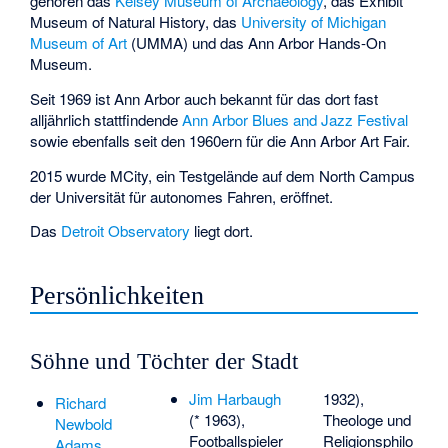
gehören das
Kelsey Museum of Archaeology
, das
Exhibit
Museum of Natural History
, das
University of Michigan
Museum of Art
(UMMA) und das
Ann Arbor Hands-On
Museum
.
Seit 1969 ist Ann Arbor auch bekannt für das dort fast
alljährlich stattfindende
Ann Arbor Blues and Jazz Festival
sowie ebenfalls seit den 1960ern für die
Ann Arbor Art Fair
.
2015 wurde
MCity
, ein Testgelände auf dem North Campus
der Universität für autonomes Fahren, eröffnet.
Das
Detroit Observatory
liegt dort.
Persönlichkeiten
Söhne und Töchter der Stadt
Jim Harbaugh
1932),
Richard
(* 1963),
Theologe und
Newbold
Footballspieler
Religionsphilo
Adams