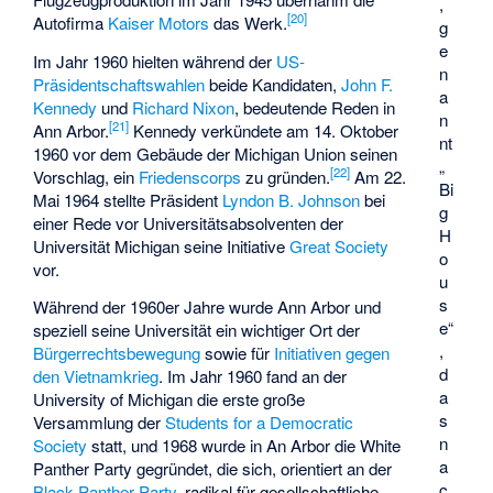
,
[
20
]
Autofirma
Kaiser Motors
das Werk.
g
e
Im Jahr 1960 hielten während der
US-
n
Präsidentschaftswahlen
beide Kandidaten,
John F.
a
Kennedy
und
Richard Nixon
, bedeutende Reden in
n
[
21
]
Ann Arbor.
Kennedy verkündete am 14. Oktober
nt
1960 vor dem Gebäude der Michigan Union seinen
„
[
22
]
Vorschlag, ein
Friedenscorps
zu gründen.
Am 22.
Bi
Mai 1964 stellte Präsident
Lyndon B. Johnson
bei
g
einer Rede vor Universitätsabsolventen der
H
Universität Michigan seine Initiative
Great Society
o
vor.
u
s
Während der 1960er Jahre wurde Ann Arbor und
e“
speziell seine Universität ein wichtiger Ort der
,
Bürgerrechtsbewegung
sowie für
Initiativen gegen
d
den Vietnamkrieg
. Im Jahr 1960 fand an der
a
University of Michigan die erste große
s
Versammlung der
Students for a Democratic
n
Society
statt, und 1968 wurde in An Arbor die
White
a
Panther Party
gegründet, die sich, orientiert an der
c
Black Panther Party
, radikal für gesellschaftliche