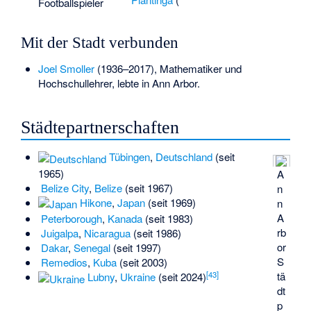
Footballspieler
Mit der Stadt verbunden
Joel Smoller
(1936–2017), Mathematiker und
Hochschullehrer, lebte in Ann Arbor.
Städtepartnerschaften
Tübingen
,
Deutschland
(seit
1965)
A
Belize City
,
Belize
(seit 1967)
n
Hikone
,
Japan
(seit 1969)
n
A
Peterborough
,
Kanada
(seit 1983)
rb
Juigalpa
,
Nicaragua
(seit 1986)
or
Dakar
,
Senegal
(seit 1997)
S
Remedios
,
Kuba
(seit 2003)
[
43
]
tä
Lubny
,
Ukraine
(seit 2024)
dt
p