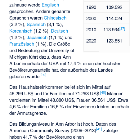
zuhause werde
Englisch
1990
109.592
gesprochen. Andere genannte
Sprachen waren
Chinesisch
2000
114.024
(3,2 %),
Spanisch
(3,1 %),
[
37
]
2010
113.934
Koreanisch
(1,2 %),
Deutsch
(1,2 %),
Japanisch
(1,1 %) und
2020
123.851
Französisch
(1 %). Die Größe
und Bedeutung der University of
Michigan führt dazu, dass Ann
Arbor innerhalb der USA mit 17,4 % einen der höchsten
Bevölkerungsanteile hat, der außerhalb des Landes
[
39
]
geboren wurde.
Das Haushaltseinkommen belief sich im Mittel auf
[
40
]
46.299 US$ und für Familien auf 71.293 US$.
Männer
verdienten im Mittel 48.880 US$, Frauen 36.561 US$. Etwa
4,6 % der Familien (16,6 % der Einwohner) lebten unterhalb
der Armutsgrenze.
Das Bildungsniveau in Ann Arbor ist hoch. Daten des
[
41
]
American Community Survey (2009–2013)
zufolge
haben 41,7 % der Bevölkerung einen