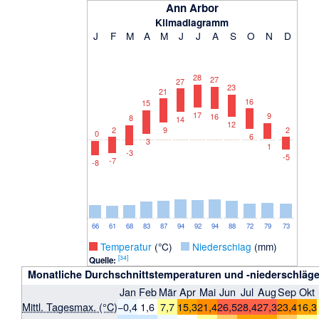
Ann Arbor
Klimadiagramm
J
F
M
A
M
J
J
A
S
O
N
D
28
27
27
23
21
16
15
17
9
16
8
14
12
2
2
9
0
6
3
1
-3
-5
-7
-8
66
61
68
83
87
94
92
94
88
72
79
73
_
Temperatur
(°C)
_
Niederschlag
(mm)
[
34
]
Quelle:
Monatliche Durchschnittstemperaturen und -niederschläge
Jan
Feb
Mär
Apr
Mai
Jun
Jul
Aug
Sep
Okt
Mittl. Tagesmax. (°C)
−0,4
1,6
7,7
15,3
21,4
26,5
28,4
27,3
23,4
16,3