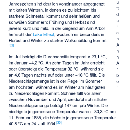
u
Jahreszeiten sind deutlich voneinander abgegrenzt
ft
mit kalten Wintern, in denen es zu leichtem bis
d
starkem Schneefall kommt und sehr heißen und
u
schwülen Sommern; Frühling und Herbst sind
r
jeweils kurz und mild. In der Gegend um Ann Arbor
c
herrscht der
Lake Effect
, wodurch es besonders im
h
Herbst und Winter zu starker Wolkenbildung kommt.
A
[
32
]
n
Im Juli beträgt die Durchschnittstemperatur 23,1 °C,
n
im Januar −4,2 °C. An zehn Tagen im Jahr erreicht
A
oder übersteigt die Temperatur 32 °C, während sie
r
an 4,6 Tagen nachts auf oder unter −18 °C fällt. Die
b
Niederschlagsmenge ist in der Regel im Sommer
o
am höchsten, während es im Winter am häufigsten
r
zu Niederschlägen kommt. Schnee fällt vor allem
zwischen November und April; die durchschnittliche
Niederschlagsmenge beträgt 147 cm pro Winter. Die
niedrigste je gemessene Temperatur waren −30,3 °C am
11. Februar 1885, die höchste je gemessene Temperatur
[
33
]
40,5 °C am 24. Juli 1934.