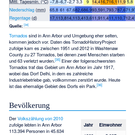
Mittl. Tagesmin. (°C)
−7,8
−6,7
−2,7
3,3
9
14,4
16,7
16,1
11,9
5,8
Niederschlag
(
mm
)
65,8
61
67,6
82,6
86,9
93,5
91,7
93,7
87,6
71,9
Regentage
(
d
)
17,1
13,8
14,1
13,4
13,6
11,9
11,4
11,1
10,7
12,4
[
34
]
Quelle:
Tornados
sind in Ann Arbor und Umgebung eher selten,
kommen jedoch vor. Daten des TornadoHistoryProject
zufolge kam es zwischen 1951 und 2012 in Washtenaw
County zu 27 Tornados, bei denen zwei Menschen starben
[
35
]
und 63 verletzt wurden.
Einer der folgenschwersten
Tornados traf das Gebiet um Ann Arbor im Jahr 1917,
wobei das Dorf Delhi, in dem es zahlreiche
Industriebetriebe gab, vollkommen zerstört wurde. Heute
[
36
]
ist das ehemalige Gebiet des Dorfs ein Park.
Bevölkerung
Der
Volkszählung von 2010
zufolge lebten in Ann Arbor
Jahr
Einwohner
113.394 Personen in 45.634