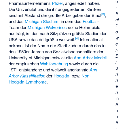
e
Pharmaunternehmens
Pfizer
, angesiedelt haben.
r
Die Universität und die ihr angegliederten Kliniken
B
[
3
]
sind mit Abstand der größte Arbeitgeber der Stadt
,
el
und das
Michigan Stadium
, in dem das
Football
-
lt
Team der
Michigan Wolverines
seine Heimspiele
o
austrägt, ist das nach Sitzplätzen größte Stadion der
w
[
4
]
USA sowie das drittgrößte weltweit.
International
e
bekannt ist der Name der Stadt zudem durch das in
r-
den 1950er Jahren von Sozialwissenschaftlern der
B
University of Michigan entwickelte
Ann-Arbor-Modell
r
der empirischen
Wahlforschung
sowie durch die
u
1971 entstandene und weltweit anerkannte
Ann-
n
Arbor-Klassifikation
der
Hodgkin
- bzw.
Non-
n
Hodgkin-Lymphome
.
e
n
in
A
n
n
A
r