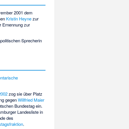
ovember 2001 dem
enen
Kristin Heyne
zur
er Ernennung zur
politischen Sprecherin
ntarische
2002
zog sie über Platz
rung gegen
Willfried Maier
utschen Bundestag ein.
amburger Landesliste in
nde des
tagsfraktion
.