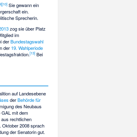
9
]
[
10
]
Sie gewann ein
gerschaft ein.
itische Sprecherin.
2013
zog sie über Platz
itglied im
i der
Bundestagswahl
n der
19. Wahlperiode
[
13
]
estagsfraktion.
Bei
ition
auf Landesebene
äses
der
Behörde für
ehmigung des Neubaus
e GAL mit dem
 aus rechtlichen
. Oktober 2008 sprach
dung der Senatorin gut.