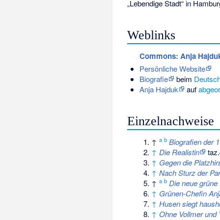
„Lebendige Stadt“ in Hambur
Weblinks
Commons
: Anja Hajdu
Persönliche Website
Biografie
beim
Deutsc
Anja Hajduk
auf
abgeo
Einzelnachweise
a
b
↑
Biografien der 
↑
Die Realistin
taz.
↑
Gegen die Platzhir
↑
Nach Sturz der Par
a
b
↑
Die neue grüne
↑
Grünen-Chefin Anja
↑
Husen siegt haus
↑
Ohne Vollmer und 