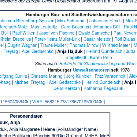
Webseite der Europa-Union Deutschland.
Abgerufen am 19. August 
Hamburger Bau- und Stadtentwicklungssenatoren se
ohn von Berenberg-Gossler
|
Max Schramm
|
Johannes Hirsch
|
Max 
Burchard-Motz
|
Max Leuteritz
|
Gerd Bucerius
|
Johannes Büll
|
Paul 
Büll
|
Paul Wilken
|
Josef von Fisenne
|
Ewald Samsche
|
Paul Never
ilhelm Drexelius
|
Peter-Heinz Müller-Link
|
Cäsar Meister
|
Rolf Bialas
el
|
Eugen Wagner
|
Traute Müller
|
Thomas Mirow
|
Willfried Maier
|
M
Freytag
|
Axel Gedaschko
|
|
Herlind Gundelach
|
Jutta
Anja Hajduk
Stapelfeldt
|
Karen Pein
Siehe auch
:
Behörde für Stadtentwicklung und Woh
Hamburger
Umweltsenatoren
seit 1978
lfgang Curilla
|
Christine Maring
|
Jörg Kuhbier
|
Fritz Vahrenholt
|
Ale
ehaag
|
Michael Freytag
|
Axel Gedaschko
|
Herlind Gundelach
|
Anja 
Jens Kerstan
|
Katharina Fegebank
:
1156040884
|
VIAF
:
5683152381786701950004
|
Personendaten
duk, Anja
duk, Anja Margarete Helene (vollständiger Name)
tsche Politikerin (Bündnis 90/Die Grünen), MdHB, MdB