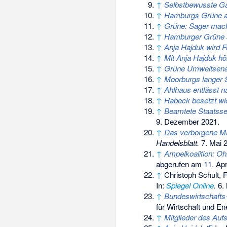
↑
Selbstbewusste Gal
↑
Hamburgs Grüne au
↑
Grüne: Sager macht
↑
Hamburger Grüne s
↑
Anja Hajduk wird 
↑
Mit Anja Hajduk hö
↑
Grüne Umweltsena
↑
Moorburgs langer 
↑
Ahlhaus entlässt n
↑
Habeck besetzt wi
↑
Beamtete Staatssek
9. Dezember 2021
.
↑
Das verborgene Mac
Handelsblatt.
7. Mai 
↑
Ampelkoalition: Ohne
abgerufen am 11. Apr
↑
Christoph Schult, 
In:
Spiegel Online
.
6.
↑
Bundeswirtschafts-
für Wirtschaft und En
↑
Mitglieder des Auf