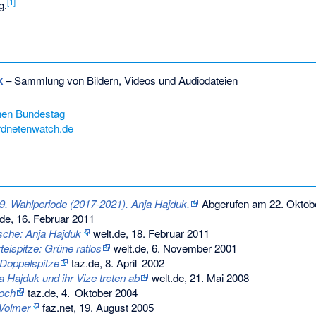
[
1
]
g.
k
– Sammlung von Bildern, Videos und Audiodateien
hen Bundestag
rdnetenwatch.de
19. Wahlperiode (2017-2021). Anja Hajduk.
Abgerufen am 22. Oktob
de, 16. Februar 2011
sche: Anja Hajduk
welt.de, 18. Februar 2011
teispitze: Grüne ratlos
welt.de, 6. November 2001
 Doppelspitze
taz.de, 8. April 2002
 Hajduk und ihr Vize treten ab
welt.de, 21. Mai 2008
hoch
taz.de, 4. Oktober 2004
Volmer
faz.net, 19. August 2005