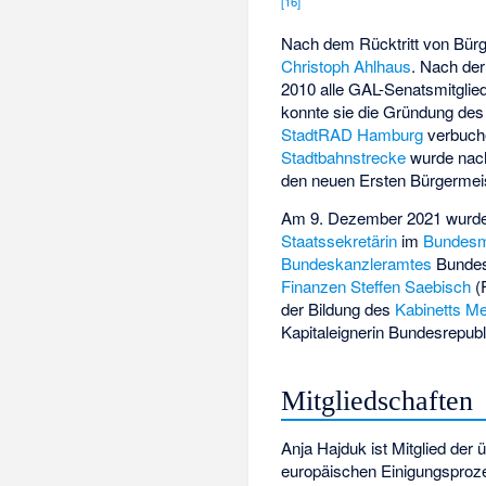
[
16
]
Nach dem Rücktritt von Bürg
Christoph Ahlhaus
. Nach de
2010 alle GAL-Senatsmitglie
konnte sie die Gründung de
StadtRAD Hamburg
verbuche
Stadtbahnstrecke
wurde nach
den neuen Ersten Bürgermei
Am 9. Dezember 2021 wurde
Staatssekretärin
im
Bundesmi
Bundeskanzleramtes
Bundes
Finanzen
Steffen Saebisch
(
der Bildung des
Kabinetts M
Kapitaleignerin Bundesrepubl
Mitgliedschaften
Anja Hajduk ist Mitglied der 
europäischen Einigungsproze