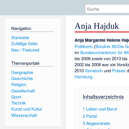
Anja Hajduk
Navigation
Startseite
Anja Margarete Helene Ha
Zufällige Seite
Politikerin
(
Bündnis 90/Die G
Neu / Featured
im
Bundesministerium für Wi
bis 2008 sowie von 2013 bi
Themenportale
2002 bis 2008 war sie Vorsi
2010
Senatorin
und
Präses
d
Geographie
Hamburg
.
Geschichte
Religion
Gesellschaft
Inhaltsverzeichnis
Sport
Technik
1
Leben und Beruf
Kunst und Kultur
Wissenschaft
2
Partei
3
Abgeordnete