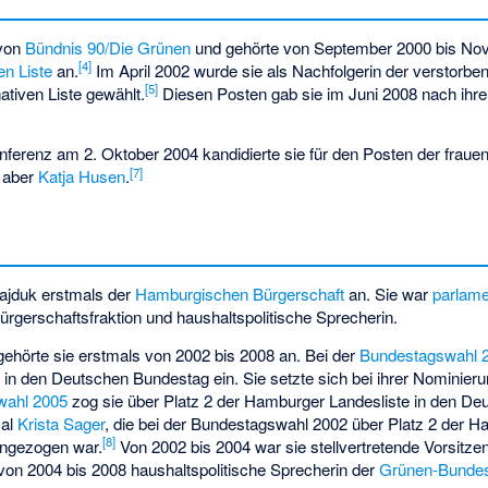
 von
Bündnis 90/Die Grünen
und gehörte von September 2000 bis N
[
4
]
en Liste
an.
Im April 2002 wurde sie als Nachfolgerin der verstorb
[
5
]
ativen Liste gewählt.
Diesen Posten gab sie im Juni 2008 nach ihr
ferenz am 2. Oktober 2004 kandidierte sie für den Posten der frauen
[
7
]
g aber
Katja Husen
.
ajduk erstmals der
Hamburgischen Bürgerschaft
an. Sie war
parlame
rgerschaftsfraktion und haushaltspolitische Sprecherin.
ehörte sie erstmals von 2002 bis 2008 an. Bei der
Bundestagswahl 
e
in den Deutschen Bundestag ein. Sie setzte sich bei ihrer Nominie
wahl 2005
zog sie über Platz 2 der Hamburger Landesliste in den De
mal
Krista Sager
, die bei der Bundestagswahl 2002 über Platz 2 der H
[
8
]
ingezogen war.
Von 2002 bis 2004 war sie stellvertretende Vorsitze
on 2004 bis 2008 haushaltspolitische Sprecherin der
Grünen-Bundes