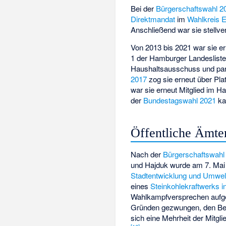
Bei der
Bürgerschaftswahl 2
Direktmandat
im
Wahlkreis 
Anschließend war sie stellve
Von 2013 bis 2021 war sie e
1 der Hamburger Landesliste
Haushaltsausschuss und par
2017
zog sie erneut über Pla
war sie erneut Mitglied im H
der
Bundestagswahl 2021
kan
Öffentliche Ämte
Nach der
Bürgerschaftswahl
und Hajduk wurde am 7. Mai
Stadtentwicklung und Umwel
eines
Steinkohlekraftwerks 
Wahlkampfversprechen aufgetr
Gründen gezwungen, den Bet
sich eine Mehrheit der Mitgli