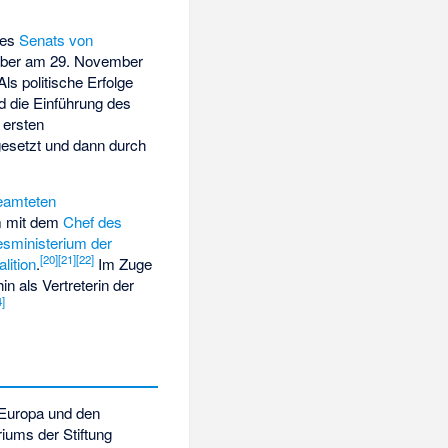
des
Senats von
 aber am 29. November
ls politische Erfolge
 die Einführung des
 ersten
esetzt und dann durch
eamteten
 mit dem
Chef des
sministerium der
[
20
]
[
21
]
[
22
]
lition
.
Im Zuge
in als Vertreterin der
4
]
s Europa und den
iums der Stiftung