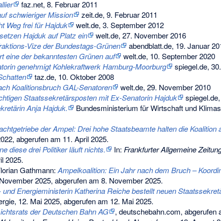
lier
faz.net, 8. Februar 2011
f schwieriger Mission
zeit.de, 9. Februar 2011
 Weg frei für Hajduk
welt.de, 3. September 2012
etzen Hajduk auf Platz ein
welt.de, 27. November 2016
Fraktions-Vize der Bundestags-Grünen
abendblatt.de, 19. Januar 20
rt eine der bekanntesten Grünen auf
welt.de, 10. September 2020
torin genehmigt Kohlekraftwerk Hamburg-Moorburg
spiegel.de, 30
Schatten
taz.de, 10. Oktober 2008
ach Koalitionsbruch GAL-Senatoren
welt.de, 29. November 2010
chtigen Staatssekretärsposten mit Ex-Senatorin Hajduk
spiegel.de
retärin Anja Hajduk.
Bundesministerium für Wirtschaft und Klimas
htgetriebe der Ampel: Drei hohe Staatsbeamte halten die Koalition 
2022,
abgerufen am 11. April 2025
.
 diese drei Politiker läuft nichts.
In:
Frankfurter Allgemeine Zeitung
il 2025
.
Florian Gathmann:
Ampelkoalition: Ein Jahr nach dem Bruch – Koordin
 November 2025,
abgerufen am 8. November 2025
.
 und Energieministerin Katherina Reiche bestellt neuen Staatssekretä
ergie, 12. Mai 2025,
abgerufen am 12. Mai 2025
.
sichtsrats der Deutschen Bahn AG
, deutschebahn.com, abgerufen