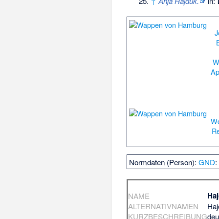
↑
Anja Hajduk.
In:
J
W
Ap
Wo
R
Normdaten (Person):
GND
Haj
NAME
ALTERNATIVNAMEN
Haj
KURZBESCHREIBUNG
deu