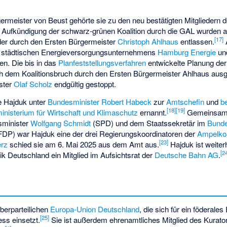
ermeister von Beust gehörte sie zu den neu bestätigten Mitgliedern 
r Aufkündigung der schwarz-grünen Koalition durch die GAL wurden
[
17
]
der durch den Ersten Bürgermeister
Christoph Ahlhaus
entlassen.
A
s städtischen Energieversorgungsunternehmens
Hamburg Energie
und
n. Die bis in das
Planfeststellungsverfahren
entwickelte Planung der
 dem Koalitionsbruch durch den Ersten Bürgermeister Ahlhaus ausg
ster
Olaf Scholz
endgültig gestoppt.
 Hajduk unter
Bundesminister
Robert Habeck
zur
Amtschefin
und
b
[
18
]
[
19
]
nisterium für Wirtschaft und Klimaschutz
ernannt.
Gemeinsam
minister
Wolfgang Schmidt
(SPD) und dem Staatssekretär im
Bunde
FDP) war Hajduk eine der drei Regierungskoordinatoren der
Ampelkoa
[
23
]
erz
schied sie am 6. Mai 2025 aus dem Amt aus.
Hajduk ist weiterh
[
2
ik Deutschland ein Mitglied im Aufsichtsrat der
Deutsche Bahn AG
.
überparteilichen
Europa-Union Deutschland
, die sich für ein föderale
[
25
]
ss einsetzt.
Sie ist außerdem ehrenamtliches Mitglied des Kurator