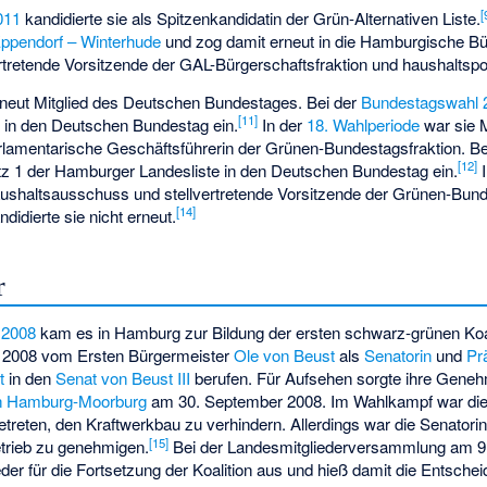
[
011
kandidierte sie als Spitzenkandidatin der Grün-Alternativen Liste.
Eppendorf – Winterhude
und zog damit erneut in die Hamburgische Bür
rtretende Vorsitzende der GAL-Bürgerschaftsfraktion und haushaltspol
rneut Mitglied des Deutschen Bundestages. Bei der
Bundestagswahl 
[
11
]
 in den Deutschen Bundestag ein.
In der
18. Wahlperiode
war sie M
lamentarische Geschäftsführerin der Grünen-Bundestagsfraktion. Be
[
12
]
tz 1 der Hamburger Landesliste in den Deutschen Bundestag ein.
I
aushaltsausschuss und stellvertretende Vorsitzende der Grünen-Bund
[
14
]
didierte sie nicht erneut.
r
 2008
kam es in Hamburg zur Bildung der ersten
schwarz-grünen Koal
 2008 vom Ersten Bürgermeister
Ole von Beust
als
Senatorin
und
Pr
t
in den
Senat von Beust III
berufen. Für Aufsehen sorgte ihre Gen
in Hamburg-Moorburg
am 30. September 2008. Im Wahlkampf war di
eten, den Kraftwerkbau zu verhindern. Allerdings war die Senatorin
[
15
]
rieb zu genehmigen.
Bei der Landesmitgliederversammlung am 9
eder für die Fortsetzung der Koalition aus und hieß damit die Entschei