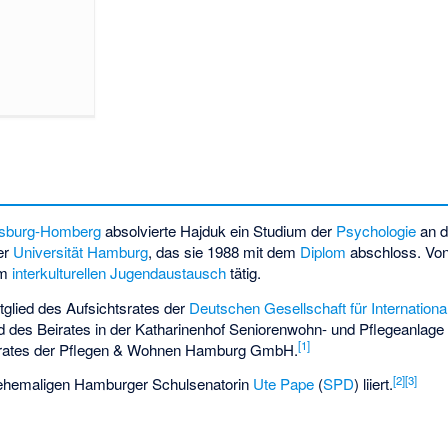
sburg-Homberg
absolvierte Hajduk ein Studium der
Psychologie
an 
er
Universität Hamburg
, das sie 1988 mit dem
Diplom
abschloss. Von
im
interkulturellen
Jugendaustausch
tätig.
tglied des Aufsichtsrates der
Deutschen Gesellschaft für Internatio
 des Beirates in der Katharinenhof Seniorenwohn- und Pflegeanlag
[
1
]
Beirates der Pflegen & Wohnen Hamburg GmbH.
[
2
]
[
3
]
er ehemaligen Hamburger Schulsenatorin
Ute Pape
(
SPD
) liiert.