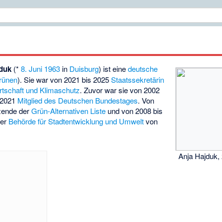
jduk
(*
8. Juni
1963
in
Duisburg
) ist eine
deutsche
rünen
). Sie war von 2021 bis 2025
Staatssekretärin
rtschaft und Klimaschutz
. Zuvor war sie von 2002
s 2021
Mitglied des Deutschen Bundestages
. Von
tzende der
Grün-Alternativen Liste
und von 2008 bis
er
Behörde für Stadtentwicklung und Umwelt
von
Anja Hajduk,