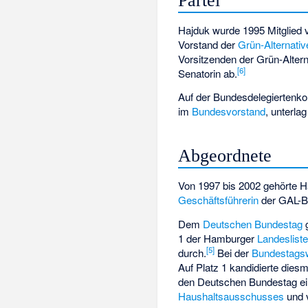
Partei
Hajduk wurde 1995 Mitglied
Vorstand der
Grün-Alternativ
Vorsitzenden der Grün-Altern
[
6
]
Senatorin ab.
Auf der Bundesdelegiertenkon
im
Bundesvorstand
, unterla
Abgeordnete
Von 1997 bis 2002 gehörte H
Geschäftsführerin
der GAL-Bü
Dem
Deutschen Bundestag
g
1 der Hamburger
Landeslist
[
5
]
durch.
Bei der
Bundestags
Auf Platz 1 kandidierte dies
den Deutschen Bundestag e
Haushaltsausschusses
und v