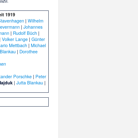
2020
.
it 1919
Stavenhagen
|
Wilhelm
Nevermann
|
Johannes
mann
|
Rudolf Büch
|
|
Volker Lange
|
Günter
ario Mettbach
|
Michael
 Blankau
|
Dorothee
nen
xander Porschke
|
Peter
|
Jutta Blankau
|
Hajduk