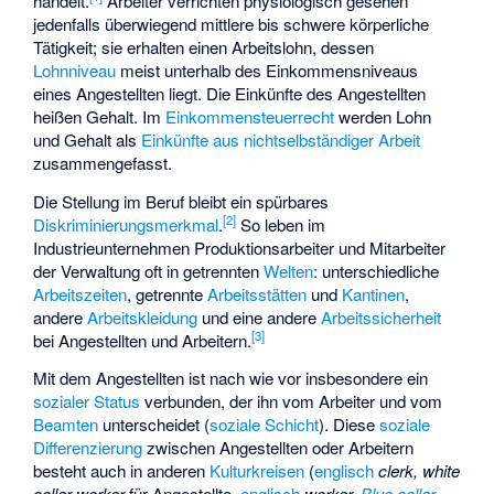
handelt.
Arbeiter verrichten physiologisch gesehen
jedenfalls überwiegend mittlere bis schwere körperliche
Tätigkeit; sie erhalten einen Arbeitslohn, dessen
Lohnniveau
meist unterhalb des Einkommensniveaus
eines Angestellten liegt. Die Einkünfte des Angestellten
heißen Gehalt. Im
Einkommensteuerrecht
werden Lohn
und Gehalt als
Einkünfte aus nichtselbständiger Arbeit
zusammengefasst.
Die Stellung im Beruf bleibt ein spürbares
[
2
]
Diskriminierungsmerkmal
.
So leben im
Industrieunternehmen Produktionsarbeiter und Mitarbeiter
der Verwaltung oft in getrennten
Welten
: unterschiedliche
Arbeitszeiten
, getrennte
Arbeitsstätten
und
Kantinen
,
andere
Arbeitskleidung
und eine andere
Arbeitssicherheit
[
3
]
bei Angestellten und Arbeitern.
Mit dem Angestellten ist nach wie vor insbesondere ein
sozialer Status
verbunden, der ihn vom Arbeiter und vom
Beamten
unterscheidet (
soziale Schicht
). Diese
soziale
Differenzierung
zwischen Angestellten oder Arbeitern
besteht auch in anderen
Kulturkreisen
(
englisch
clerk, white
collar worker
für Angestellte,
englisch
worker,
Blue collar