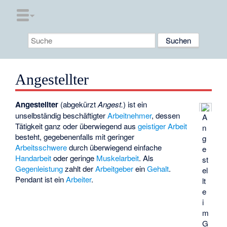
Angestellter
Angestellter
(abgekürzt
Angest.
) ist ein
unselbständig beschäftigter
Arbeitnehmer
, dessen
A
Tätigkeit ganz oder überwiegend aus
geistiger Arbeit
n
besteht, gegebenenfalls mit geringer
g
Arbeitsschwere
durch überwiegend einfache
e
Handarbeit
oder geringe
Muskelarbeit
. Als
st
Gegenleistung
zahlt der
Arbeitgeber
ein
Gehalt
.
el
Pendant ist ein
Arbeiter
.
lt
e
i
m
G