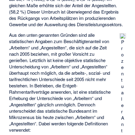
gleichen Maße erhöhte sich der Anteil der Angestellten.
(58,2 %) Dieser Umbruch ist überwiegend das Ergebnis
des Rückgangs von Arbeitsplätzen im produzierenden
Gewerbe und der Ausweitung des Dienstleistungssektors.
Aus den unten genannten Gründen sind alle
statistischen Angaben zum Beschäftigtenanteil von
P
„Arbeitern“ und „Angestellten“, die sich auf die Zeit
r
nach 2005 beziehen, mit großer Vorsicht zu
o
genießen. Letztlich ist keine objektive statistische
z
Unterscheidung von „Arbeitern“ und „Angestellten“
e
überhaupt noch möglich, da die arbeits-, sozial- und
n
tarifrechtlichen Unterschiede seit 2005 nicht mehr
t
bestehen. In Betrieben, die Entgelt-
u
Rahmentarifverträge anwenden, ist eine statistische
a
Erhebung der Unterschiede von „Arbeitern“ und
l
„Angestellten“ gänzlich unmöglich. Dennoch
e
unterscheidet das statistische Bundesamt im
r
Mikrozensus bis heute zwischen „Arbeitern“ und
A
„Angestellten“. Dabei werden folgende Definitionen
n
verwendet:
t