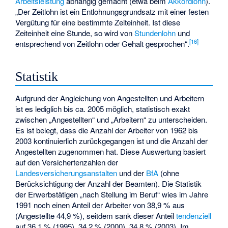
Arbeitsleistung
abhängig gemacht (etwa beim
Akkordlohn
).
„Der Zeitlohn ist ein Entlohnungsgrundsatz mit einer festen
Vergütung für eine bestimmte Zeiteinheit. Ist diese
Zeiteinheit eine Stunde, so wird von
Stundenlohn
und
[
16
]
entsprechend von Zeitlohn oder Gehalt gesprochen“.
Statistik
Aufgrund der Angleichung von Angestellten und Arbeitern
ist es lediglich bis ca. 2005 möglich, statistisch exakt
zwischen „Angestellten“ und „Arbeitern“ zu unterscheiden.
Es ist belegt, dass die Anzahl der Arbeiter von 1962 bis
2003 kontinuierlich zurückgegangen ist und die Anzahl der
Angestellten zugenommen hat. Diese Auswertung basiert
auf den Versichertenzahlen der
Landesversicherungsanstalten
und der
BfA
(ohne
Berücksichtigung der Anzahl der Beamten). Die Statistik
der Erwerbstätigen „nach Stellung im Beruf“ wies im Jahre
1991 noch einen Anteil der Arbeiter von 38,9 % aus
(Angestellte 44,9 %), seitdem sank dieser Anteil
tendenziell
auf 36,1 % (1995), 34,2 % (2000), 34,8 % (2003). Im