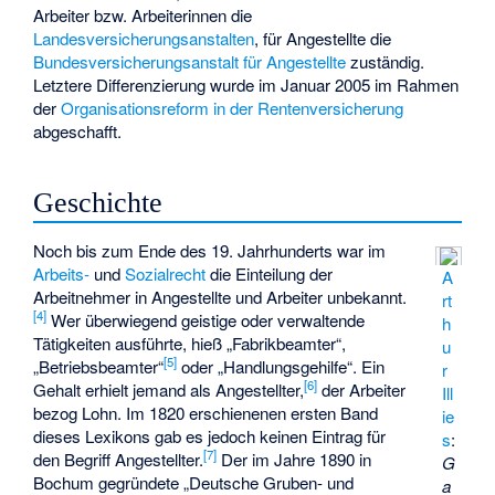
Arbeiter bzw. Arbeiterinnen die
Landesversicherungsanstalten
, für Angestellte die
Bundesversicherungsanstalt für Angestellte
zuständig.
Letztere Differenzierung wurde im Januar 2005 im Rahmen
der
Organisationsreform in der Rentenversicherung
abgeschafft.
Geschichte
Noch bis zum Ende des 19. Jahrhunderts war im
Arbeits-
und
Sozialrecht
die Einteilung der
A
Arbeitnehmer in Angestellte und Arbeiter unbekannt.
rt
[
4
]
Wer überwiegend geistige oder verwaltende
h
Tätigkeiten ausführte, hieß „Fabrikbeamter“,
u
[
5
]
„
Betriebsbeamter
“
oder „Handlungsgehilfe“. Ein
r
[
6
]
Gehalt erhielt jemand als Angestellter,
der Arbeiter
Ill
bezog Lohn. Im 1820 erschienenen ersten Band
ie
dieses Lexikons gab es jedoch keinen Eintrag für
s
:
[
7
]
den Begriff Angestellter.
Der im Jahre 1890 in
G
Bochum gegründete „Deutsche Gruben- und
a