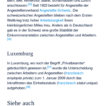
Bern, Biel, Winterthur, Basel, Schaffhausen und Zürich
[
25
]
anschlossen.
Seit 1923 besteht für Angestellte der
Angestelltenverband
Angestellte Schweiz
. Die
schweizerischen Angestellten blieben nach dem Ersten
Weltkrieg trotz hoher
Arbeitslosigkeit
ihrem
kleinbürgerlichen Milieu treu. Anders als in Deutschland
gab es in der Schweiz eine große Stabilität der
Einkommensrelation zwischen Angestellten und Arbeitern.
[
26
]
Luxemburg
In Luxemburg, wo noch der Begriff „Privatbeamter“
[
27
]
gebräuchlich gewesen ist,
wurde die Unterscheidung
zwischen Arbeitern und Angestellten (
französisch
employés privés
) zum 1. Januar 2009 durch das
Inkrafttreten des Einheitsstatuts (
französisch
statut unique
)
[
28
]
aufgehoben.
Siehe auch