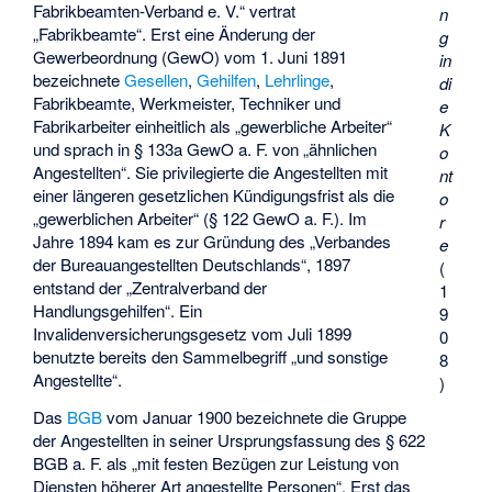
Fabrikbeamten-Verband e. V.“ vertrat
n
„Fabrikbeamte“. Erst eine Änderung der
g
Gewerbeordnung (GewO) vom 1. Juni 1891
in
bezeichnete
Gesellen
,
Gehilfen
,
Lehrlinge
,
di
Fabrikbeamte, Werkmeister, Techniker und
e
Fabrikarbeiter einheitlich als „gewerbliche Arbeiter“
K
und sprach in § 133a GewO a. F. von „ähnlichen
o
Angestellten“. Sie privilegierte die Angestellten mit
nt
einer längeren gesetzlichen Kündigungsfrist als die
o
„gewerblichen Arbeiter“ (§ 122 GewO a. F.). Im
r
Jahre 1894 kam es zur Gründung des „Verbandes
e
der Bureauangestellten Deutschlands“, 1897
(
entstand der „Zentralverband der
1
Handlungsgehilfen“. Ein
9
Invalidenversicherungsgesetz vom Juli 1899
0
benutzte bereits den Sammelbegriff „und sonstige
8
Angestellte“.
)
Das
BGB
vom Januar 1900 bezeichnete die Gruppe
der Angestellten in seiner Ursprungsfassung des § 622
BGB a. F. als „mit festen Bezügen zur Leistung von
Diensten höherer Art angestellte Personen“. Erst das