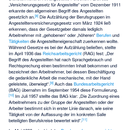
„Versicherungsgesetz für Angestellte“ vom Dezember 1911
erkannte den allgemeinen Begriff des Angestellten
[
8
]
gesetzlich an.
Die Aufzählung der Berufsgruppen im
Angestelltenversicherungsgesetz vom März 1924 ließ
erkennen, dass der Gesetzgeber damals lediglich
Arbeitnehmer mit „gehobenen“ oder „höheren“
Berufen
und
Tätigkeiten
die Angestellteneigenschaft zuerkennen wollte.
Während Gesetze es bei der Aufzählung beließen, stellte
im April 1936 das
Reichsarbeitsgericht
(RAG) fest: „Der
Begriff des Angestellten hat nach Sprachgebrauch und
Rechtsprechung einen bestimmten Inhalt bekommen und
bezeichnet den Arbeitnehmer, bei dessen Beschäftigung
die gedankliche Arbeit die mechanische, mit der Hand
[
9
]
geleistete, überwiegt“.
Auch das
Bundesarbeitsgericht
(BAG) übernahm im September 1954 diese Formulierung.
[
10
]
Im Juli 1957 stellte das BAG klar: „Die Zuordnung eines
Arbeitnehmers zu der Gruppe der Angestellten oder der
Arbeiter bestimmt sich in erster Linie danach, wie seine
Tätigkeit von der Auffassung der im konkreten Salle
[
11
]
beteiligten Berufskreise bewertet wird“.