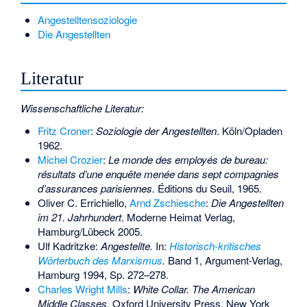
Angestelltensoziologie
Die Angestellten
Literatur
Wissenschaftliche Literatur:
Fritz Croner
:
Soziologie der Angestellten
. Köln/Opladen
1962.
Michel Crozier
:
Le monde des employés de bureau:
résultats d’une enquête menée dans sept compagnies
d’assurances parisiennes.
Éditions du Seuil, 1965.
Oliver C. Errichiello,
Arnd Zschiesche
:
Die Angestellten
im 21. Jahrhundert
. Moderne Heimat Verlag,
Hamburg/Lübeck 2005.
Ulf Kadritzke:
Angestellte.
In:
Historisch-kritisches
Wörterbuch des Marxismus
.
Band 1, Argument-Verlag,
Hamburg 1994, Sp. 272–278.
Charles Wright Mills
:
White Collar. The American
Middle Classes
. Oxford University Press, New York