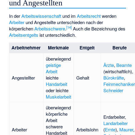
und Angestellten
In der
Arbeitswissenschaft
und im
Arbeitsrecht
werden
Arbeiter
und Angestellte unterschieden nach der
[
14
]
körperlichen
Arbeitsschwere
.
Auch die Bezeichnung des
Arbeitsentgelts
ist unterschiedlich.
Arbeitnehmer
Merkmale
Entgelt
Berufe
überwiegend
geistige
Ärzte
,
Beamte
Arbeit
(wirtschaftlich),
Angestellter
leichte
Gehalt
Bürokräfte
,
Handarbeit
Feinmechaniker
oder leichte
Schneider
Muskelarbeit
überwiegend
körperliche
Erdarbeiter
,
Arbeit
Landarbeiter
schwere
Arbeiter
Arbeitslohn
(
Ernte
),
Maurer
,
Handarbeit