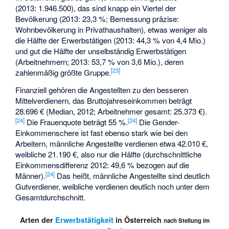
(2013: 1.946.500), das sind knapp ein Viertel der
Bevölkerung (2013: 23,3 %; Bemessung präzise:
Wohnbevölkerung in Privathaushalten), etwas weniger als
die Hälfte der Erwerbstätigen (2013: 44,3 % von 4,4 Mio.)
und gut die Hälfte der unselbständig Erwerbstätigen
(Arbeitnehmern; 2013: 53,7 % von 3,6 Mio.), deren
[
23
]
zahlenmäßig größte Gruppe.
Finanziell gehören die Angestellten zu den besseren
Mittelverdienern, das Bruttojahreseinkommen beträgt
28.696 € (Median, 2012; Arbeitnehmer gesamt: 25.373 €).
[
24
]
[
24
]
Die Frauenquote beträgt 55 %.
Die Gender-
Einkommenschere ist fast ebenso stark wie bei den
Arbeitern, männliche Angestellte verdienen etwa 42.010 €,
weibliche 21.190 €, also nur die Hälfte (durchschnittliche
Einkommensdifferenz 2012: 49,6 % bezogen auf die
[
24
]
Männer).
Das heißt, männliche Angestellte sind deutlich
Gutverdiener, weibliche verdienen deutlich noch unter dem
Gesamtdurchschnitt.
Arten der
Erwerbstätigkeit
in Österreich
nach Stellung im