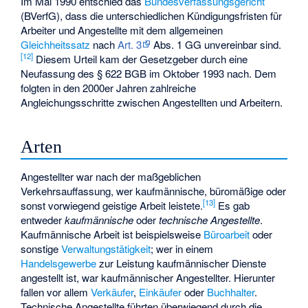
Im Mai 1990 entschied das
Bundesverfassungsgericht
(BVerfG), dass die unterschiedlichen Kündigungsfristen für
Arbeiter und Angestellte mit dem allgemeinen
Gleichheitssatz
nach
Art. 3
Abs. 1 GG unvereinbar sind.
[
12
]
Diesem Urteil kam der Gesetzgeber durch eine
Neufassung des § 622 BGB im Oktober 1993 nach. Dem
folgten in den 2000er Jahren zahlreiche
Angleichungsschritte zwischen Angestellten und Arbeitern.
Arten
Angestellter war nach der maßgeblichen
Verkehrsauffassung, wer kaufmännische, büromäßige oder
[
13
]
sonst vorwiegend geistige Arbeit leistete.
Es gab
entweder
kaufmännische
oder
technische Angestellte
.
Kaufmännische Arbeit ist beispielsweise
Büroarbeit
oder
sonstige
Verwaltungstätigkeit
; wer in einem
Handelsgewerbe
zur Leistung kaufmännischer Dienste
angestellt ist, war kaufmännischer Angestellter. Hierunter
fallen vor allem
Verkäufer
,
Einkäufer
oder
Buchhalter
.
Technische Angestellte führten überwiegend durch die