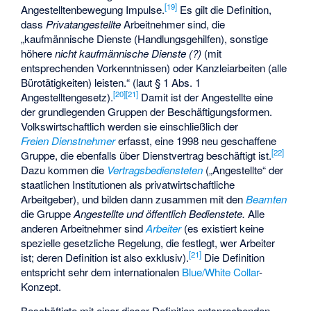
[
19
]
Angestelltenbewegung Impulse.
Es gilt die Definition,
dass
Privatangestellte
Arbeitnehmer sind, die
„
kaufmännische Dienste
(Handlungsgehilfen), sonstige
höhere
nicht kaufmännische Dienste (?)
(mit
entsprechenden Vorkenntnissen) oder Kanzleiarbeiten (alle
Bürotätigkeiten
) leisten.“ (laut § 1 Abs. 1
[
20
]
[
21
]
Angestelltengesetz
).
Damit ist der Angestellte eine
der grundlegenden Gruppen der Beschäftigungsformen.
Volkswirtschaftlich werden sie einschließlich der
Freien Dienstnehmer
erfasst, eine 1998 neu geschaffene
[
22
]
Gruppe, die ebenfalls über Dienstvertrag beschäftigt ist.
Dazu kommen die
Vertragsbediensteten
(„Angestellte“ der
staatlichen Institutionen als privatwirtschaftliche
Arbeitgeber), und bilden dann zusammen mit den
Beamten
die Gruppe
Angestellte und öffentlich Bedienstete.
Alle
anderen Arbeitnehmer sind
Arbeiter
(es existiert keine
spezielle gesetzliche Regelung, die festlegt, wer Arbeiter
[
21
]
ist; deren Definition ist also exklusiv).
Die Definition
entspricht sehr dem internationalen
Blue/White Collar
-
Konzept.
Beschäftigte mit einer dieser Definition entsprechenden