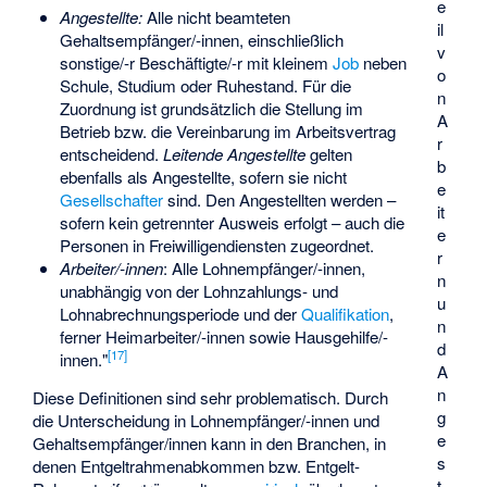
e
Angestellte:
Alle nicht beamteten
il
Gehaltsempfänger/-innen, einschließlich
v
sonstige/-r Beschäftigte/-r mit kleinem
Job
neben
o
Schule, Studium oder Ruhestand. Für die
n
Zuordnung ist grundsätzlich die Stellung im
A
Betrieb bzw. die Vereinbarung im Arbeitsvertrag
r
entscheidend.
Leitende Angestellte
gelten
b
ebenfalls als Angestellte, sofern sie nicht
e
Gesellschafter
sind. Den Angestellten werden –
it
sofern kein getrennter Ausweis erfolgt – auch die
e
Personen in Freiwilligendiensten zugeordnet.
r
Arbeiter/-innen
: Alle Lohnempfänger/-innen,
n
unabhängig von der Lohnzahlungs- und
u
Lohnabrechnungsperiode und der
Qualifikation
,
n
ferner Heimarbeiter/-innen sowie Hausgehilfe/-
d
[
17
]
innen."
A
n
Diese Definitionen sind sehr problematisch. Durch
g
die Unterscheidung in Lohnempfänger/-innen und
e
Gehaltsempfänger/innen kann in den Branchen, in
s
denen Entgeltrahmenabkommen bzw. Entgelt-
t