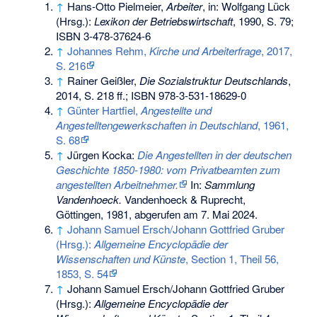
↑
Hans-Otto Pielmeier,
Arbeiter
, in: Wolfgang Lück
(Hrsg.):
Lexikon der Betriebswirtschaft
, 1990, S. 79;
ISBN 3-478-37624-6
↑
Johannes Rehm,
Kirche und Arbeiterfrage
, 2017,
S. 216
↑
Rainer Geißler,
Die Sozialstruktur Deutschlands
,
2014, S. 218 ff.;
ISBN 978-3-531-18629-0
↑
Günter Hartfiel,
Angestellte und
Angestelltengewerkschaften in Deutschland
, 1961,
S. 68
↑
Jürgen Kocka:
Die Angestellten in der deutschen
Geschichte 1850-1980: vom Privatbeamten zum
angestellten Arbeitnehmer.
In:
Sammlung
Vandenhoeck.
Vandenhoeck & Ruprecht,
Göttingen, 1981,
abgerufen am 7. Mai 2024
.
↑
Johann Samuel Ersch/Johann Gottfried Gruber
(Hrsg.):
Allgemeine Encyclopädie der
Wissenschaften und Künste
, Section 1, Theil 56,
1853, S. 54
↑
Johann Samuel Ersch/Johann Gottfried Gruber
(Hrsg.):
Allgemeine Encyclopädie der