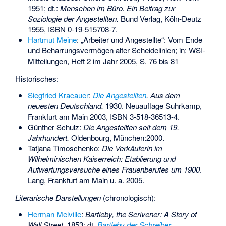
1951; dt.:
Menschen im Büro. Ein Beitrag zur
Soziologie der Angestellten.
Bund Verlag, Köln-Deutz
1955,
ISBN 0-19-515708-7
.
Hartmut Meine
: „Arbeiter und Angestellte“: Vom Ende
und Beharrungsvermögen alter Scheidelinien; in: WSI-
Mitteilungen, Heft 2 im Jahr 2005, S. 76 bis 81
Historisches:
Siegfried Kracauer
:
Die Angestellten
. Aus dem
neuesten Deutschland.
1930. Neuauflage Suhrkamp,
Frankfurt am Main 2003,
ISBN 3-518-36513-4
.
Günther Schulz:
Die Angestellten seit dem 19.
Jahrhundert.
Oldenbourg, München:2000.
Tatjana Timoschenko:
Die Verkäuferin im
Wilhelminischen Kaiserreich: Etablierung und
Aufwertungsversuche eines Frauenberufes um 1900
.
Lang, Frankfurt am Main u. a. 2005.
Literarische Darstellungen
(chronologisch):
Herman Melville
:
Bartleby, the Scrivener: A Story of
Wall Street.
1853; dt.
Bartleby der Schreiber
.