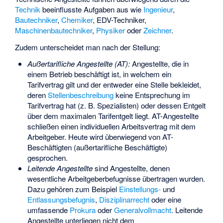
Technik
beeinflusste Aufgaben aus wie
Ingenieur
,
Bautechniker
,
Chemiker
,
EDV-Techniker
,
Maschinenbautechniker
,
Physiker
oder
Zeichner
.
Zudem unterscheidet man nach der Stellung:
Außertarifliche Angestellte (AT):
Angestellte, die in
einem Betrieb beschäftigt ist, in welchem ein
Tarifvertrag gilt und der entweder eine Stelle bekleidet,
deren
Stellenbeschreibung
keine Entsprechung im
Tarifvertrag hat (z. B. Spezialisten) oder dessen Entgelt
über dem maximalen Tarifentgelt liegt. AT-Angestellte
schließen einen individuellen Arbeitsvertrag mit dem
Arbeitgeber. Heute wird überwiegend von AT-
Beschäftigten (außertarifliche Beschäftigte)
gesprochen.
Leitende Angestellte
sind Angestellte, denen
wesentliche Arbeitgeberbefugnisse übertragen wurden.
Dazu gehören zum Beispiel
Einstellungs-
und
Entlassungsbefugnis
,
Disziplinarrecht
oder eine
umfassende
Prokura
oder
Generalvollmacht
. Leitende
Angestellte unterliegen nicht dem