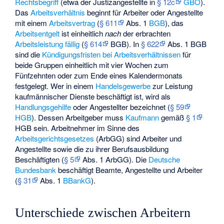
Rechtsbegriff
(etwa der
Justizangestellte
in
§ 12c
GBO
).
Das
Arbeitsverhältnis
beginnt für Arbeiter oder Angestellte
mit einem
Arbeitsvertrag
(
§ 611
Abs. 1
BGB
), das
Arbeitsentgelt
ist einheitlich
nach
der erbrachten
Arbeitsleistung
fällig
(
§ 614
BGB). In
§ 622
Abs. 1 BGB
sind die
Kündigungsfristen bei Arbeitsverhältnissen
für
beide Gruppen einheitlich mit vier Wochen zum
Fünfzehnten oder zum Ende eines Kalendermonats
festgelegt. Wer in einem
Handelsgewerbe
zur Leistung
kaufmännischer Dienste beschäftigt ist, wird als
Handlungsgehilfe
oder Angestellter bezeichnet (
§ 59
HGB
). Dessen Arbeitgeber muss
Kaufmann
gemäß
§ 1
HGB sein. Arbeitnehmer im Sinne des
Arbeitsgerichtsgesetzes
(ArbGG) sind Arbeiter und
Angestellte sowie die zu ihrer Berufsausbildung
Beschäftigten (
§ 5
Abs. 1 ArbGG). Die
Deutsche
Bundesbank
beschäftigt Beamte, Angestellte und Arbeiter
(
§ 31
Abs. 1
BBankG
).
Unterschiede zwischen Arbeitern