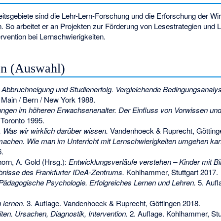
eitsgebiete sind die Lehr-Lern-Forschung und die Erforschung der Wi
n. So arbeitet er an Projekten zur Förderung von Lesestrategien un
rvention bei Lernschwierigkeiten.
en (Auswahl)
 Abbruchneigung und Studienerfolg. Vergleichende Bedingungsanalys
 Main / Bern / New York 1988.
ungen im höheren Erwachsenenalter. Der Einfluss von Vorwissen und
 Toronto 1995.
. Was wir wirklich darüber wissen.
Vandenhoeck & Ruprecht, Götting
 machen. Wie man im Unterricht mit Lernschwierigkeiten umgehen kan
.
orn, A. Gold (Hrsg.):
Entwicklungsverläufe verstehen – Kinder mit B
bnisse des Frankfurter IDeA-Zentrums.
Kohlhammer, Stuttgart 2017.
Pädagogische Psychologie. Erfolgreiches Lernen und Lehren.
5. Aufl
lernen.
3. Auflage. Vandenhoeck & Ruprecht, Göttingen 2018.
ten. Ursachen, Diagnostik, Intervention.
2. Auflage. Kohlhammer, Stu