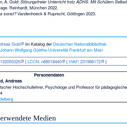
n, A. Gold:
Störungsfreier Unterricht trotz ADHS. Mit Schülern Selbstr
lage. Reinhardt, München 2022.
as sonst?
Vandenhoeck & Ruprecht, Göttingen 2023.
ndreas Gold
im Katalog der
Deutschen Nationalbibliothek
Johann Wolfgang Goethe-Universität Frankfurt am Main
:
132055325
|
LCCN
:
n88018440
|
VIAF
:
231988172
|
Personendaten
d, Andreas
tscher Hochschullehrer, Psychologe und Professor für pädagogisch
54
delberg
 verwendete Medien