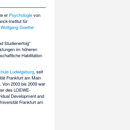
te er
Psychologie
von
ck-Institut für
 Wolfgang Goethe-
d Studienerfolg“
eistungen im höheren
haftliche Habilitation
hule Ludwigsburg
, seit
tät Frankfurt am Main
n
. Von 2003 bis 2009 war
Leiter des LOEWE-
ividual Development and
niversität Frankfurt am