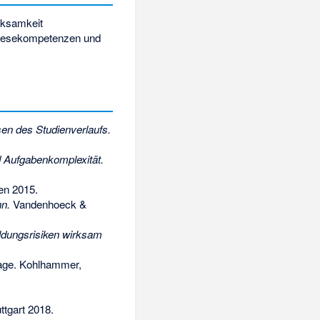
rksamkeit
d Lesekompetenzen und
en des Studienverlaufs.
 Aufgabenkomplexität.
en 2015.
n.
Vandenhoeck &
ildungsrisiken wirksam
age. Kohlhammer,
ttgart 2018.