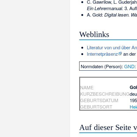
C. Gawrilow, L. Guderjah
Ein Lehrermanual.
3. Auf
A. Gold:
Digital lesen. W
Weblinks
Literatur von und über A
Internetpräsenz
an der
Normdaten (Person):
GND
Gol
NAME
KURZBESCHREIBUNG
deu
GEBURTSDATUM
19
GEBURTSORT
Hei
Auf dieser Seite