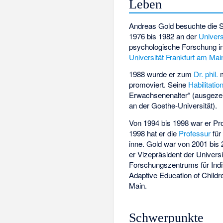
Leben
Andreas Gold besuchte die S
1976 bis 1982 an der
Univers
psychologische Forschung i
Universität Frankfurt am Mai
1988 wurde er zum
Dr. phil.
m
promoviert. Seine
Habilitatio
Erwachsenenalter“ (ausgezeic
an der Goethe-Universität).
Von 1994 bis 1998 war er Pr
1998 hat er die
Professur
für
inne. Gold war von 2001 bis
er Vizepräsident der Univers
Forschungszentrums für Indi
Adaptive Education of Childr
Main.
Schwerpunkte