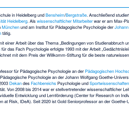
chule in Heidelberg und
Bensheim
/
Bergstraße
. Anschließend studier
ität Heidelberg
. Als
wissenschaftlicher Mitarbeiter
war er am Max-Plan
n
München
und am Institut für Pädagogische Psychologie der
Johann
n
tätig.
it einer Arbeit über das Thema „Bedingungen von Studienabbruch un
n
für das Fach Psychologie erfolgte 1993 mit der Arbeit „Gedächtnisl
hnet mit dem Preis der Willkomm-Stiftung für die beste naturwissensc
ofessor für Pädagogische Psychologie an der
Pädagogischen Hochsc
 Pädagogische Psychologie an der Johann Wolfgang Goethe-Universi
 2003
Dekan
des
Fachbereichs
Psychologie und
Sportwissenschafte
ität. Von 2008 bis 2014 war er stellvertretender wissenschaftlicher 
viduelle Entwicklung und Lernförderung (
Center for Research on Ind
en at Risk
, IDeA). Seit 2020 ist Gold Seniorprofessor an der Goethe-U