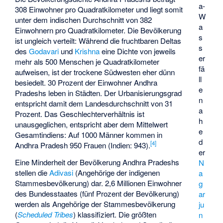
a-
308 Einwohner pro Quadratkilometer und liegt somit
W
unter dem indischen Durchschnitt von 382
a
Einwohnern pro Quadratkilometer. Die Bevölkerung
s
ist ungleich verteilt: Während die fruchtbaren Deltas
s
des
Godavari
und
Krishna
eine Dichte von jeweils
er
mehr als 500 Menschen je Quadratkilometer
fä
aufweisen, ist der trockene Südwesten eher dünn
ll
besiedelt. 30 Prozent der Einwohner Andhra
e
Pradeshs leben in Städten. Der Urbanisierungsgrad
n
entspricht damit dem Landesdurchschnitt von 31
a
Prozent. Das Geschlechterverhältnis ist
h
unausgeglichen, entspricht aber dem Mittelwert
e
Gesamtindiens: Auf 1000 Männer kommen in
d
[
4
]
Andhra Pradesh 950 Frauen (Indien: 943).
er
Eine Minderheit der Bevölkerung Andhra Pradeshs
N
stellen die
Adivasi
(Angehörige der indigenen
a
Stammesbevölkerung) dar. 2,6 Millionen Einwohner
g
des Bundesstaates (fünf Prozent der Bevölkerung)
ar
werden als Angehörige der Stammesbevölkerung
ju
(
Scheduled Tribes
) klassifiziert. Die größten
n