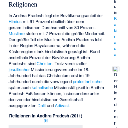
g
Religionen
u
in
In Andhra Pradesh liegt der Bevölkerungsanteil der
K
Hindus
mit 91 Prozent deutlich über dem
a
gesamtindischen Durchschnitt von 80 Prozent.
ki
Muslime
stellen mit 7 Prozent die größte Minderheit.
n
Der größte Teil der Muslime Andhra Pradeshs lebt
a
in der Region Rayalaseema, während die
d
Küstenregion stark hinduistisch geprägt ist. Rund
a
anderthalb Prozent der Bevölkerung Andhra
Pradeshs sind
Christen
. Trotz vereinzelter
jesuitischer
Missionierungsversuche im 18.
D
Jahrhundert hat das Christentum erst im 19.
er
Jahrhundert durch die vorwiegend
protestantische
,
H
später auch
katholische
Missionstätigkeit in Andhra
in
Pradesh Fuß fassen können, insbesondere unter
d
den von der hinduistischen Gesellschaft
ut
ausgegrenzten
Dalit
und
Adivasi
.
e
Religionen in Andhra Pradesh (2011)
m
[
6
]
p