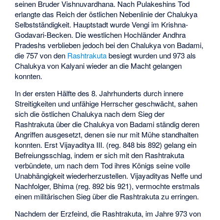
seinen Bruder Vishnuvardhana. Nach Pulakeshins Tod
erlangte das Reich der östlichen Nebenlinie der Chalukya
Selbstständigkeit. Hauptstadt wurde
Vengi
im Krishna-
Godavari-Becken. Die westlichen Hochländer Andhra
Pradeshs verblieben jedoch bei den Chalukya von Badami,
die 757 von den
Rashtrakuta
besiegt wurden und 973 als
Chalukya von
Kalyani
wieder an die Macht gelangen
konnten.
In der ersten Hälfte des 8. Jahrhunderts durch innere
Streitigkeiten und unfähige Herrscher geschwächt, sahen
sich die östlichen Chalukya nach dem Sieg der
Rashtrakuta über die Chalukya von Badami ständig deren
Angriffen ausgesetzt, denen sie nur mit Mühe standhalten
konnten. Erst Vijayaditya III. (reg. 848 bis 892) gelang ein
Befreiungsschlag, indem er sich mit den Rashtrakuta
verbündete, um nach dem Tod ihres Königs seine volle
Unabhängigkeit wiederherzustellen. Vijayadityas Neffe und
Nachfolger, Bhima (reg. 892 bis 921), vermochte erstmals
einen militärischen Sieg über die Rashtrakuta zu erringen.
Nachdem der Erzfeind, die Rashtrakuta, im Jahre 973 von