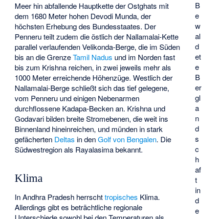
B
Meer hin abfallende Hauptkette der Ostghats mit
e
dem 1680 Meter hohen Devodi Munda, der
w
höchsten Erhebung des Bundesstaates. Der
al
Penneru teilt zudem die östlich der Nallamalai-Kette
d
parallel verlaufenden Velikonda-Berge, die im Süden
et
bis an die Grenze
Tamil Nadus
und im Norden fast
e
bis zum Krishna reichen, in zwei jeweils mehr als
B
1000 Meter erreichende Höhenzüge. Westlich der
er
Nallamalai-Berge schließt sich das tief gelegene,
gl
vom Penneru und einigen Nebenarmen
a
durchflossene Kadapa-Becken an. Krishna und
n
Godavari bilden breite Stromebenen, die weit ins
d
Binnenland hineinreichen, und münden in stark
s
gefächerten
Deltas
in den
Golf von Bengalen
. Die
c
Südwestregion als
Rayalasima
bekannt.
h
af
Klima
t
in
In Andhra Pradesh herrscht
tropisches
Klima.
d
Allerdings gibt es beträchtliche regionale
e
Unterschiede sowohl bei den Temperaturen als