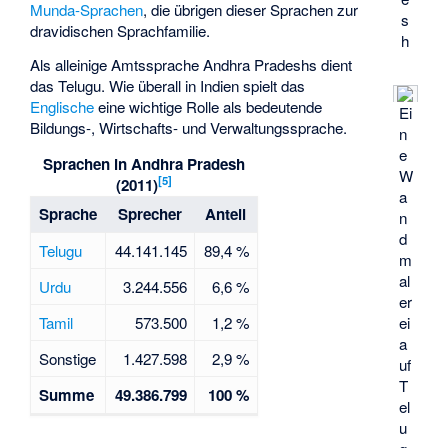
Munda-Sprachen
, die übrigen dieser Sprachen zur
s
dravidischen Sprachfamilie.
h
Als alleinige Amtssprache Andhra Pradeshs dient
das Telugu. Wie überall in Indien spielt das
Englische
eine wichtige Rolle als bedeutende
Ei
Bildungs-, Wirtschafts- und Verwaltungssprache.
n
e
Sprachen in Andhra Pradesh
W
[
5
]
(2011)
a
Sprache
Sprecher
Anteil
n
d
Telugu
44.141.145
89,4 %
m
al
Urdu
3.244.556
6,6 %
er
Tamil
573.500
1,2 %
ei
a
Sonstige
1.427.598
2,9 %
uf
T
Summe
49.386.799
100 %
el
u