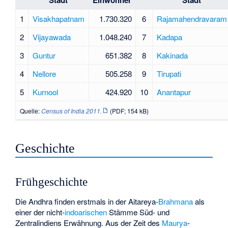
1
Visakhapatnam
1.730.320
6
Rajamahendravaram
2
Vijayawada
1.048.240
7
Kadapa
3
Guntur
651.382
8
Kakinada
4
Nellore
505.258
9
Tirupati
5
Kurnool
424.920
10
Anantapur
Quelle:
Census of India 2011.
(PDF; 154 kB)
Geschichte
Frühgeschichte
Die
Andhra
finden erstmals in der Aitareya-
Brahmana
als
einer der nicht-
indoarischen
Stämme Süd- und
Zentralindiens Erwähnung. Aus der Zeit des
Maurya
-