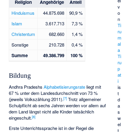
el
Religion
Angehörige
Anteil
v
Hinduismus
44.875.698
90,9 %
o
n
Islam
3.617.713
7,3 %
Ti
ru
Christentum
682.660
1,4 %
m
al
Sonstige
210.728
0,4 %
a
Summe
49.386.799
100 %
Ti
ru
p
at
Bildung
i
Andhra Pradeshs
Alphabetisierungsrate
liegt mit
is
67 % unter dem Landesdurchschnitt von 73 %
t
[
7
]
(jeweils Volkszählung 2011).
Trotz allgemeiner
d
Schulpflicht ab sechs Jahren werden vor allem auf
a
dem Land längst nicht alle Kinder tatsächlich
s
[
8
]
eingeschult.
w
el
Erste Unterrichtssprache ist in der Regel die
t