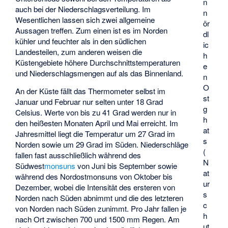
n
auch bei der Niederschlagsverteilung. Im
n
Wesentlichen lassen sich zwei allgemeine
ör
Aussagen treffen. Zum einen ist es im Norden
dl
kühler und feuchter als in den südlichen
ic
Landesteilen, zum anderen weisen die
h
Küstengebiete höhere Durchschnittstemperaturen
e
und Niederschlagsmengen auf als das Binnenland.
n
O
An der Küste fällt das Thermometer selbst im
st
Januar und Februar nur selten unter 18 Grad
g
Celsius. Werte von bis zu 41 Grad werden nur in
h
den heißesten Monaten April und Mai erreicht. Im
at
Jahresmittel liegt die Temperatur um 27 Grad im
s
Norden sowie um 29 Grad im Süden. Niederschläge
(
fallen fast ausschließlich während des
N
Südwest
monsuns
von Juni bis September sowie
at
während des Nordostmonsuns von Oktober bis
ur
Dezember, wobei die Intensität des ersteren von
s
Norden nach Süden abnimmt und die des letzteren
c
von Norden nach Süden zunimmt. Pro Jahr fallen je
h
nach Ort zwischen 700 und 1500 mm Regen. Am
ut