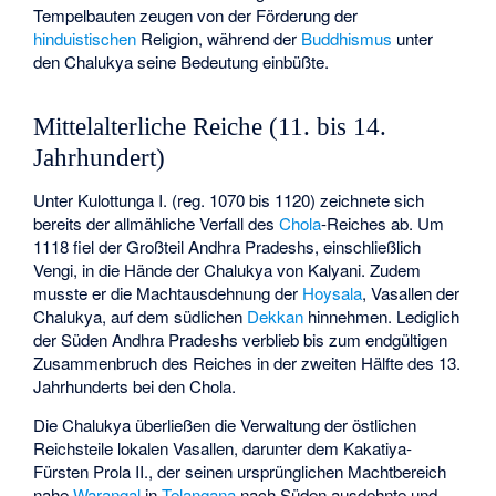
Tempelbauten zeugen von der Förderung der
hinduistischen
Religion, während der
Buddhismus
unter
den Chalukya seine Bedeutung einbüßte.
Mittelalterliche Reiche (11. bis 14.
Jahrhundert)
Unter Kulottunga I. (reg. 1070 bis 1120) zeichnete sich
bereits der allmähliche Verfall des
Chola
-Reiches ab. Um
1118 fiel der Großteil Andhra Pradeshs, einschließlich
Vengi, in die Hände der Chalukya von Kalyani. Zudem
musste er die Machtausdehnung der
Hoysala
, Vasallen der
Chalukya, auf dem südlichen
Dekkan
hinnehmen. Lediglich
der Süden Andhra Pradeshs verblieb bis zum endgültigen
Zusammenbruch des Reiches in der zweiten Hälfte des 13.
Jahrhunderts bei den Chola.
Die Chalukya überließen die Verwaltung der östlichen
Reichsteile lokalen Vasallen, darunter dem
Kakatiya
-
Fürsten Prola II., der seinen ursprünglichen Machtbereich
nahe
Warangal
in
Telangana
nach Süden ausdehnte und