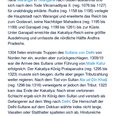
sich nach dem Tode Vikramadityas II. (reg. 1076 bis 1127)
für unabhängig erklärte. Rudra (reg. 1158 bis 1195) verlegte
die Hauptstadt nach Warangal und erweiterte das Reich bis
zum Godavari, seine Nachfolger Mahadeva (reg. 1195 bis
1199) und Ganapati (reg. 1199 bis 1261) bis zur Küste.
Unter Ganapati erreichte das Kakatiya-Reich seine größte
Ausdehnung und umfasste die nördliche Hälfte Andhra
Pradeshs.
1304 fielen erstmals Truppen des
Sultans von Delhi
von
Norden her ein, wurden aber zurückgeschlagen. 1309/10
war die Armee des Sultans unter Führung von
Malik Kafur
erfolgreich. Der Kakatiya-König Prataparudra (reg. 1295 bis
1323) musste sich beugen, durfte aber gegen Tributzahlung
weiter regieren. Nach dem Tod von Sultan
Ala ud-Din Khalji
(reg. 1296 bis 1316) verweigerte er jedoch den Tribut. 1323
kam das Ende der Kakatiya: Nach einer verlorenen
Schlacht ergab sich ihr König dem Sultan und verstarb als
Gefangener auf dem Weg nach
Delhi
. Die Herrschaft der
Delhi-Sultane auf dem Dekkan währte indes nicht lange.
Vasallen oder Statthalter spalteten sich ab, Hindureiche