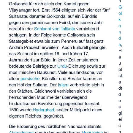
n
Golkonda für sich allein den Kampf gegen
G
Vijayanagar fort. Erst 1564 einigten sich vier der fünf
ol
Sultanate, darunter Golkonda, auf ein Bündnis
k
gegen den gemeinsamen Feind, den sie ein Jahr
o
darauf in der
Schlacht von Talikota
vernichtend
n
schlugen. In der Folge konnte Golkonda sein
d
Staatsgebiet etwa bis zum
Penneru
auf fast ganz
a
,
Andhra Pradesh erweitern. Auch kulturell gelangte
H
das Sultanat im späten 16. und frühen 17.
a
Jahrhundert zur Blüte. In jener Zeit entstanden
u
bedeutende Beiträge zur
Urdu
-Dichtung sowie zur
pt
muslimischen Baukunst. Viele ausländische, vor
st
allem
persische
, Künstler und Berater kamen an
a
den Hof der Sultane. Der
Islam
verbreitete sich in
dt
den Städten. Gleichwohl verhielten sich die
d
herrschenden Muslime der überwiegend
e
hinduistischen Bevölkerung gegenüber tolerant.
s
1590 wurde
Hyderabad
, später Mittelpunkt eines
gl
eigenen Reiches, gegründet.
ei
c
Die Eroberung des nördlichen Nachbarsultanats
h
Ahmadnagar
durch das nordindische
Mogulreich
im