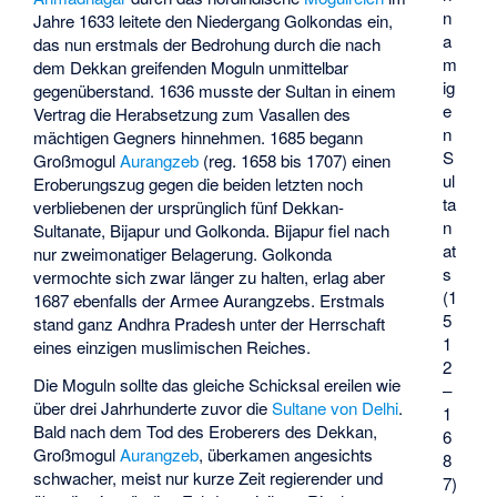
n
Jahre 1633 leitete den Niedergang Golkondas ein,
a
das nun erstmals der Bedrohung durch die nach
m
dem Dekkan greifenden Moguln unmittelbar
ig
gegenüberstand. 1636 musste der Sultan in einem
e
Vertrag die Herabsetzung zum Vasallen des
n
mächtigen Gegners hinnehmen. 1685 begann
S
Großmogul
Aurangzeb
(reg. 1658 bis 1707) einen
ul
Eroberungszug gegen die beiden letzten noch
ta
verbliebenen der ursprünglich fünf Dekkan-
n
Sultanate, Bijapur und Golkonda. Bijapur fiel nach
at
nur zweimonatiger Belagerung. Golkonda
s
vermochte sich zwar länger zu halten, erlag aber
(1
1687 ebenfalls der Armee Aurangzebs. Erstmals
5
stand ganz Andhra Pradesh unter der Herrschaft
1
eines einzigen muslimischen Reiches.
2
Die Moguln sollte das gleiche Schicksal ereilen wie
–
über drei Jahrhunderte zuvor die
Sultane von Delhi
.
1
Bald nach dem Tod des Eroberers des Dekkan,
6
Großmogul
Aurangzeb
, überkamen angesichts
8
schwacher, meist nur kurze Zeit regierender und
7)