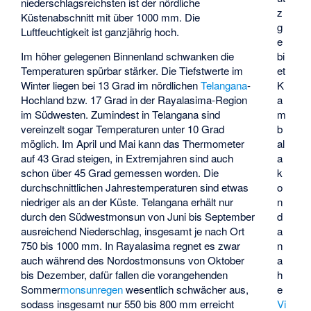
niederschlagsreichsten ist der nördliche
z
Küstenabschnitt mit über 1000 mm. Die
g
Luftfeuchtigkeit ist ganzjährig hoch.
e
Im höher gelegenen Binnenland schwanken die
bi
Temperaturen spürbar stärker. Die Tiefstwerte im
et
Winter liegen bei 13 Grad im nördlichen
Telangana
-
K
Hochland bzw. 17 Grad in der
Rayalasima
-Region
a
im Südwesten. Zumindest in Telangana sind
m
vereinzelt sogar Temperaturen unter 10 Grad
b
möglich. Im April und Mai kann das Thermometer
al
auf 43 Grad steigen, in Extremjahren sind auch
a
schon über 45 Grad gemessen worden. Die
k
durchschnittlichen Jahrestemperaturen sind etwas
o
niedriger als an der Küste. Telangana erhält nur
n
durch den Südwestmonsun von Juni bis September
d
ausreichend Niederschlag, insgesamt je nach Ort
a
750 bis 1000 mm. In Rayalasima regnet es zwar
n
auch während des Nordostmonsuns von Oktober
a
bis Dezember, dafür fallen die vorangehenden
h
Sommer
monsunregen
wesentlich schwächer aus,
e
sodass insgesamt nur 550 bis 800 mm erreicht
Vi