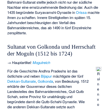
Bahmani-Sultanat stellte jedoch nicht nur der südliche
Nachbar eine ernstzunehmende Bedrohung dar. Auch die
1435 begründete Suryavamshi-Dynastie in
Orissa
machte
ihnen zu schaffen. Innere Streitigkeiten im späten 15.
Jahrhundert beschleunigten den Verfall des
Bahmanidenreiches, das ab 1490 in fünf Einzelreiche
zersplitterte.
Sultanat von Golkonda und Herrschaft
der Moguln (1512 bis 1724)
→
Hauptartikel
:
Mogulreich
Für die Geschichte Andhra Pradeshs ist das
R
östlichste und neben
Bijapur
mächtigste der fünf
ui
Dekkan-Sultanate
,
Golkonda
, von Bedeutung. 1512
n
erklärte der Gouverneur dieses östlichen
e
Landesteiles des Bahmanidenreiches, Quli Qutb
n
Schah, seine Provinz für unabhängig und
v
begründete damit die
Qutb-Schahi-Dynastie
. Wie
o
die anderen Dekkan-Sultanate setzte auch