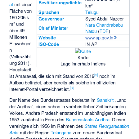
Bevölkerungsdichte
at
mit einer
km²
Fläche von
Telugu
Sprachen
160.205 k
Syed Abdul Nazeer
Gouverneur
m² und
Nara Chandrababu
Chief Minister
über 49
Naidu
(
TDP
)
Millionen
www.ap.gov.in
Website
Einwohner
IN-AP
ISO-Code
n
(Volkszähl
Karte
ung 2011).
Lage innerhalb Indiens
Hauptstadt
[
2
]
ist
Amaravati
, die sich mit Stand von 2019
noch im
Aufbau befindet, aber bereits als solche im offiziellen
[
3
]
Internet-Portal verzeichnet ist.
Der Name des Bundesstaates bedeutet im
Sanskrit
„Land
der
Andhra
“, eines schon in vorchristlicher Zeit bekannten
Volkes. Andhra Pradesh entstand im unabhängigen Indien
1953 zunächst in Form des
Bundesstaats Andhra
. Dieser
vereinigte sich 1956 im Rahmen des
States Reorganisation
Acts
mit der Region
Telangana
zum neuen Bundesstaat
Andhra Pradesh
, dessen Grenzen entlang der