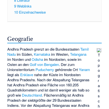
8
Literatur
9
Weblinks
10
Einzelnachweise
Geografie
Andhra Pradesh grenzt an die Bundesstaaten
Tamil
Nadu
im Süden,
Karnataka
im Westen,
Telangana
T
im Norden und
Odisha
im Nordosten, sowie im
o
Osten an den
Golf von Bengalen
. Der zum
p
Unionsterritorium
Puducherry
gehörende Ort
Yanam
o
liegt als
Enklave
nahe der Küste im Nordosten
g
Andhra Pradeshs. Nach der Abspaltung Telanganas
r
hat Andhra Pradesh eine Fläche von 160.205
a
Quadratkilometern und ist damit weniger als halb so
fi
groß wie
Deutschland
. Flächenmäßig ist Andhra
s
Pradesh der siebtgrößte der 29 Bundesstaaten
c
Indiens. Vor der Abspaltung Telanganas war Andhra
h