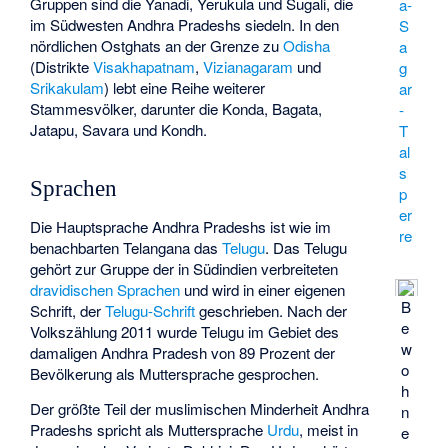
Gruppen sind die
Yanadi
,
Yerukula
und
Sugali
, die
a-
im Südwesten Andhra Pradeshs siedeln. In den
S
nördlichen
Ostghats
an der Grenze zu
Odisha
a
(Distrikte
Visakhapatnam
,
Vizianagaram
und
g
Srikakulam
) lebt eine Reihe weiterer
ar
Stammesvölker, darunter die
Konda
,
Bagata
,
-
Jatapu
,
Savara
und
Kondh
.
T
al
s
Sprachen
p
er
Die Hauptsprache Andhra Pradeshs ist wie im
re
benachbarten Telangana das
Telugu
. Das Telugu
gehört zur Gruppe der in Südindien verbreiteten
dravidischen Sprachen
und wird in einer eigenen
B
Schrift, der
Telugu-Schrift
geschrieben. Nach der
e
Volkszählung 2011 wurde Telugu im Gebiet des
w
damaligen Andhra Pradesh von 89 Prozent der
o
Bevölkerung als Muttersprache gesprochen.
h
Der größte Teil der muslimischen Minderheit Andhra
n
Pradeshs spricht als Muttersprache
Urdu
, meist in
e