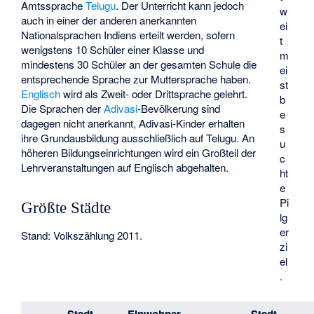
Amtssprache
Telugu
. Der Unterricht kann jedoch
w
auch in einer der anderen
anerkannten
ei
Nationalsprachen Indiens
erteilt werden, sofern
t
wenigstens 10 Schüler einer Klasse und
m
mindestens 30 Schüler an der gesamten Schule die
ei
entsprechende Sprache zur Muttersprache haben.
st
Englisch
wird als Zweit- oder Drittsprache gelehrt.
b
Die Sprachen der
Adivasi
-Bevölkerung sind
e
dagegen nicht anerkannt, Adivasi-Kinder erhalten
s
ihre Grundausbildung ausschließlich auf Telugu. An
u
höheren Bildungseinrichtungen wird ein Großteil der
c
Lehrveranstaltungen auf Englisch abgehalten.
ht
e
Pi
Größte Städte
lg
er
Stand: Volkszählung 2011.
zi
el
.
Stadt
Einwohner
Stadt