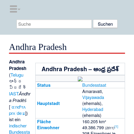
Andhra Pradesh
Andhra
Andhra Pradesh – ఆంధ్ర ప్రదేశ్
Pradesh
(
Telugu
ఆంధ్ర
Bundesstaat
Status
ప్రదేశ్
Amaravati
,
IAST
Āndhr
Vijayawada
a Pradēś
(ehemals),
Hauptstadt
[
ˈɑːndʰrʌ
Hyderabad
prʌˈdeːɕ
])
(ehemals)
ist ein
160.205 km²
Fläche
indischer
[
1
]
49.386.799
Einwohner
(2011)
Bundessta
308 Einwohner je