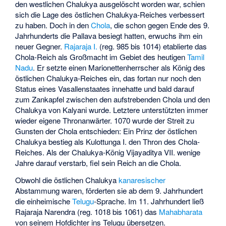
den westlichen Chalukya ausgelöscht worden war, schien
sich die Lage des östlichen Chalukya-Reiches verbessert
zu haben. Doch in den
Chola
, die schon gegen Ende des 9.
Jahrhunderts die Pallava besiegt hatten, erwuchs ihm ein
neuer Gegner.
Rajaraja I.
(reg. 985 bis 1014) etablierte das
Chola-Reich als Großmacht im Gebiet des heutigen
Tamil
Nadu
. Er setzte einen Marionettenherrscher als König des
östlichen Chalukya-Reiches ein, das fortan nur noch den
Status eines Vasallenstaates innehatte und bald darauf
zum Zankapfel zwischen den aufstrebenden Chola und den
Chalukya von Kalyani wurde. Letztere unterstützten immer
wieder eigene Thronanwärter. 1070 wurde der Streit zu
Gunsten der Chola entschieden: Ein Prinz der östlichen
Chalukya bestieg als Kulottunga I. den Thron des Chola-
Reiches. Als der Chalukya-König Vijayaditya VII. wenige
Jahre darauf verstarb, fiel sein Reich an die Chola.
Obwohl die östlichen Chalukya
kanaresischer
Abstammung waren, förderten sie ab dem 9. Jahrhundert
die einheimische
Telugu
-Sprache. Im 11. Jahrhundert ließ
Rajaraja Narendra (reg. 1018 bis 1061) das
Mahabharata
von seinem Hofdichter ins Telugu übersetzen.