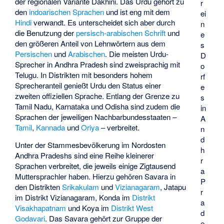
der regionalen Variante
Dakhini
. Das Urdu gehört zu
r
den
indoarischen Sprachen
und ist eng mit dem
ei
Hindi
verwandt. Es unterscheidet sich aber durch
n
die Benutzung der
persisch-arabischen Schrift
und
e
den größeren Anteil von Lehnwörtern aus dem
s
Persischen
und
Arabischen
. Die meisten Urdu-
D
Sprecher in Andhra Pradesh sind zweisprachig mit
o
Telugu. In Distrikten mit besonders hohem
rf
Sprecheranteil genießt Urdu den Status einer
e
zweiten offiziellen Sprache. Entlang der Grenze zu
s
Tamil Nadu, Karnataka und Odisha sind zudem die
in
Sprachen der jeweiligen Nachbarbundesstaaten –
A
Tamil
,
Kannada
und
Oriya
– verbreitet.
n
d
Unter der Stammesbevölkerung im Nordosten
h
Andhra Pradeshs sind eine Reihe kleinerer
r
Sprachen verbreitet, die jeweils einige Zigtausend
a
Muttersprachler haben. Hierzu gehören
Savara
in
P
den Distrikten
Srikakulam
und
Vizianagaram
,
Jatapu
r
im Distrikt Vizianagaram,
Konda
im
Distrikt
a
Visakhapatnam
und
Koya
im
Distrikt West
d
Godavari
. Das Savara gehört zur Gruppe der
e