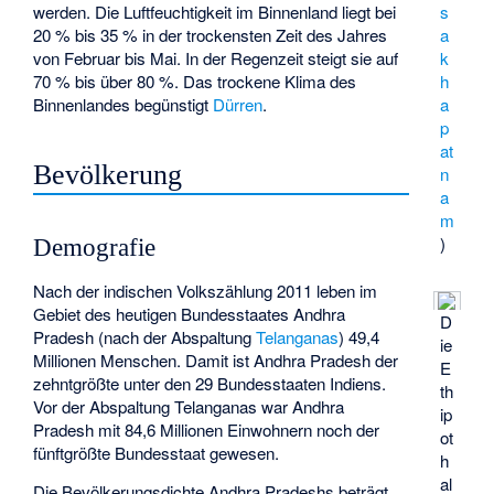
werden. Die Luftfeuchtigkeit im Binnenland liegt bei
s
20 % bis 35 % in der trockensten Zeit des Jahres
a
von Februar bis Mai. In der Regenzeit steigt sie auf
k
70 % bis über 80 %. Das trockene Klima des
h
Binnenlandes begünstigt
Dürren
.
a
p
at
Bevölkerung
n
a
m
)
Demografie
Nach der indischen Volkszählung 2011 leben im
Gebiet des heutigen Bundesstaates Andhra
D
Pradesh (nach der Abspaltung
Telanganas
) 49,4
ie
Millionen Menschen. Damit ist Andhra Pradesh der
E
zehntgrößte unter den 29 Bundesstaaten Indiens.
th
Vor der Abspaltung Telanganas war Andhra
ip
Pradesh mit 84,6 Millionen Einwohnern noch der
ot
fünftgrößte Bundesstaat gewesen.
h
al
Die Bevölkerungsdichte Andhra Pradeshs beträgt