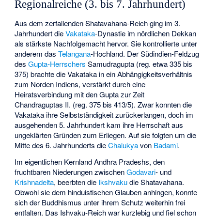
Regionalreiche (3. bis 7. Jahrhundert)
Aus dem zerfallenden Shatavahana-Reich ging im 3.
Jahrhundert die
Vakataka
-Dynastie im nördlichen Dekkan
als stärkste Nachfolgemacht hervor. Sie kontrollierte unter
anderem das
Telangana
-Hochland. Der Südindien-Feldzug
des
Gupta-Herrschers
Samudragupta (reg. etwa 335 bis
375) brachte die Vakataka in ein Abhängigkeitsverhältnis
zum Norden Indiens, verstärkt durch eine
Heiratsverbindung mit den Gupta zur Zeit
Chandraguptas II. (reg. 375 bis 413/5). Zwar konnten die
Vakataka ihre Selbstständigkeit zurückerlangen, doch im
ausgehenden 5. Jahrhundert kam ihre Herrschaft aus
ungeklärten Gründen zum Erliegen. Auf sie folgten um die
Mitte des 6. Jahrhunderts die
Chalukya
von
Badami
.
Im eigentlichen Kernland Andhra Pradeshs, den
fruchtbaren Niederungen zwischen
Godavari
- und
Krishnadelta
, beerbten die
Ikshvaku
die Shatavahana.
Obwohl sie dem hinduistischen Glauben anhingen, konnte
sich der Buddhismus unter ihrem Schutz weiterhin frei
entfalten. Das Ishvaku-Reich war kurzlebig und fiel schon