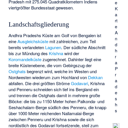
Pradesh mit 275.045 Quadratkilometern Indiens
e
viertgrößter Bundesstaat gewesen.
K
a
rt
Landschaftsgliederung
e
A
Andhra Pradeshs Küste am Golf von Bengalen ist
n
eine
Ausgleichsküste
mit zahlreichen, zum Teil
d
bereits verlandeten
Lagunen
. Der südliche Abschnitt
h
bis zur Mündung des
Krishna
wird der
r
Koromandelküste
zugerechnet. Dahinter liegt eine
a
breite Küstenebene, die vom Gebirgszug der
P
Ostghats
begrenzt wird, welche im Westen und
r
Nordwesten wiederum zum Hochland von
Dekkan
a
abfallen. Die drei größten Ströme
Godavari
, Krishna
d
und
Penneru
schneiden sich tief ins Bergland ein
e
und trennen die Ostghats damit in mehrere große
s
Blöcke: die bis zu 1150 Meter hohen Palkonda- und
h
Seshachalam-Berge südlich des Penneru, die knapp
s
über 1000 Meter reichenden
Nallamalai-Berge
zwischen Penneru und Krishna sowie die sich
nordöstlich des Godavari fortsetzende, steil zum