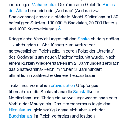
im heutigen
Maharashtra
. Der römische Gelehrte
Plinius
der Ältere
beschrieb die „Andarae“ (Andhra bzw.
Shatavahana) sogar als stärkste Macht Südindiens mit 30
befestigten Städten, 100.000 Fußsoldaten, 30.000 Reitern
[
9
]
und 1000 Kriegselefanten.
Kriegerische Verwicklungen mit den
Shaka
ab dem späten
1. Jahrhundert n. Chr. führten zum Verlust der
nordwestlichen Reichsteile, in deren Folge der Unterlauf
des Godavari zum neuen Machtmittelpunkt wurde. Nach
einem kurzen Wiedererstarken im 2. Jahrhundert zerbrach
das Shatavahana-Reich im frühen 3. Jahrhundert
allmählich in zahlreiche kleinere Feudalstaaten.
Trotz ihres vermutlich
dravidischen
Ursprunges
übernahmen die Shatavahana die
Sanskrit
kultur
Nordindiens und führten ein Verwaltungswesen nach dem
Vorbild der Maurya ein. Das Herrscherhaus folgte dem
Hinduismus
, gleichzeitig konnte sich aber auch der
Buddhismus
im Reich verbreiten und festigen.