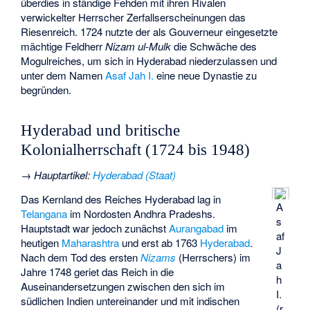
überdies in ständige Fehden mit ihren Rivalen
verwickelter Herrscher Zerfallserscheinungen das
Riesenreich. 1724 nutzte der als Gouverneur eingesetzte
mächtige Feldherr
Nizam ul-Mulk
die Schwäche des
Mogulreiches, um sich in Hyderabad niederzulassen und
unter dem Namen
Asaf Jah I.
eine neue Dynastie zu
begründen.
Hyderabad und britische
Kolonialherrschaft (1724 bis 1948)
→
Hauptartikel
:
Hyderabad (Staat)
Das Kernland des Reiches Hyderabad lag in
A
Telangana
im Nordosten Andhra Pradeshs.
s
Hauptstadt war jedoch zunächst
Aurangabad
im
af
heutigen
Maharashtra
und erst ab 1763
Hyderabad
.
J
Nach dem Tod des ersten
Nizams
(Herrschers) im
a
Jahre 1748 geriet das Reich in die
h
Auseinandersetzungen zwischen den sich im
I.
südlichen Indien untereinander und mit indischen
(r