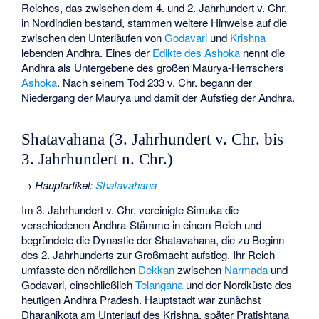
Reiches, das zwischen dem 4. und 2. Jahrhundert v. Chr.
in Nordindien bestand, stammen weitere Hinweise auf die
zwischen den Unterläufen von
Godavari
und
Krishna
lebenden Andhra. Eines der
Edikte des Ashoka
nennt die
Andhra als Untergebene des großen Maurya-Herrschers
Ashoka
. Nach seinem Tod 233 v. Chr. begann der
Niedergang der Maurya und damit der Aufstieg der Andhra.
Shatavahana (3. Jahrhundert v. Chr. bis
3. Jahrhundert n. Chr.)
→
Hauptartikel
:
Shatavahana
Im 3. Jahrhundert v. Chr. vereinigte Simuka die
verschiedenen Andhra-Stämme in einem Reich und
begründete die Dynastie der Shatavahana, die zu Beginn
des 2. Jahrhunderts zur Großmacht aufstieg. Ihr Reich
umfasste den nördlichen
Dekkan
zwischen
Narmada
und
Godavari, einschließlich
Telangana
und der Nordküste des
heutigen Andhra Pradesh. Hauptstadt war zunächst
Dharanikota
am Unterlauf des Krishna, später
Pratishtana