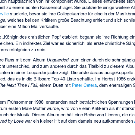
auch hauptsächlich von ihr komponiert wurde. Dieses entwickelte sic
ell zu einem echten Kassenschlager. Sie publizierte einige weitere A
ville
studierte, bevor sie ihre Collegekarriere für eine in der Musikb
Age
, welches bei den Kritikern große Beachtung erhielt und sich schließ
über eine Million Mal verkaufte.
 „Königin des christlichen Pop“ etabliert, begann sie ihre Richtung e
ichen. Ein indirektes Ziel war es sicherlich, als erste christliche Sän
res erfolgreich zu sein.
ihre Fans mit dem Album
Unguarded
, zum einen durch die sehr gängig
icht unterschied, und zum anderen durch das Titelbild zu diesem Al
rianten in einer Leopardenjacke zeigt. Die erste daraus ausgekoppelte
ied, das es in die Billboard Top-40-Liste schaffte. Im Herbst 1986 erzie
he Next Time I Fall
, einem Duett mit
Peter Cetera
, dem ehemaligen 
em Frühsommer 1988, entstanden nach beträchtlichen Spannungen i
m ersten Male Mutter wurde, wird von vielen Kritikern als ihr stärks
uch der Musik. Dieses Album enthält eine Reihe von Liedern, die nich
ved by Love
war ein kleiner Hit auf dem damals neu aufkommenden