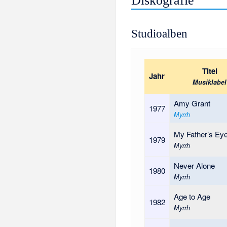
Diskografie
Studioalben
Titel
Jahr
Musiklabel
Amy Grant
1977
Myrrh
My Father’s Ey
1979
Myrrh
Never Alone
1980
Myrrh
Age to Age
1982
Myrrh