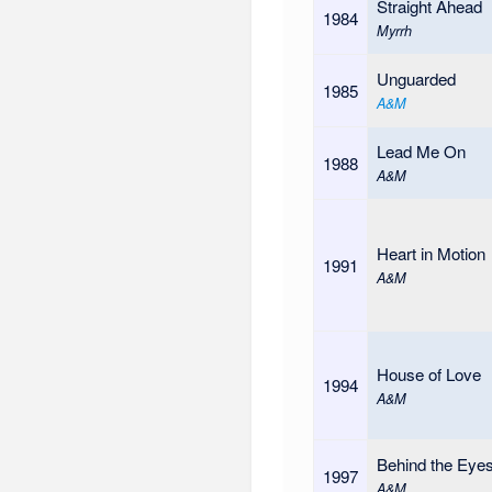
Straight Ahead
1984
Myrrh
Unguarded
1985
A&M
Lead Me On
1988
A&M
Heart in Motion
1991
A&M
House of Love
1994
A&M
Behind the Eye
1997
A&M