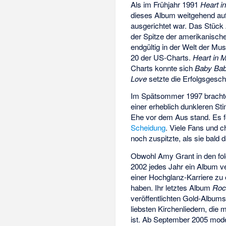
Als im Frühjahr 1991
Heart i
dieses Album weitgehend auf 
ausgerichtet war. Das Stück
der Spitze der amerikanische
endgültig in der Welt der Mu
20 der US-Charts.
Heart in 
Charts konnte sich
Baby Ba
Love
setzte die Erfolgsgeschi
Im Spätsommer 1997 bracht
einer erheblich dunkleren S
Ehe vor dem Aus stand. Es f
Scheidung
. Viele Fans und c
noch zuspitzte, als sie bald
Obwohl Amy Grant in den fol
2002 jedes Jahr ein Album ver
einer Hochglanz-Karriere zu
haben. Ihr letztes Album
Roc
veröffentlichten Gold-Album
liebsten Kirchenliedern, die
ist. Ab September 2005 mod