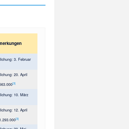
merkungen
tlichung: 3. Februar
lichung: 20. April
[
3
]
 563.000
tlichung: 10. März
lichung: 12. April
[
3
]
 1.293.000
tlichung: 20. Mai