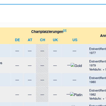
[
2
]
Chartplatzierungen
An
DE
AT
CH
UK
US
Erstveröffen
—
—
—
—
—
1977
Erstveröffent
es
—
—
—
—
—
1979
Verkäufe: +
Erstveröffen
—
—
—
—
—
1980
Erstveröffent
—
—
—
—
—
1982
Verkäufe: +
Erstveröffen