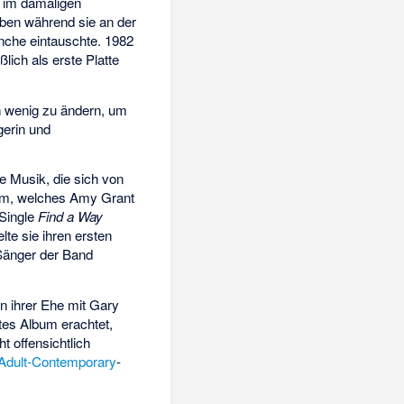
h im damaligen
lben während sie an der
ranche eintauschte. 1982
lich als erste Platte
in wenig zu ändern, um
gerin und
e Musik, die sich von
bum, welches Amy Grant
 Single
Find a Way
lte sie ihren ersten
Sänger der Band
n ihrer Ehe mit
Gary
tes Album erachtet,
t offensichtlich
Adult-Contemporary
-