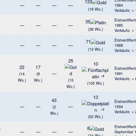
133
—
—
—
—
1984
(18 Wo.)
Verkäufe: +
Erstveröffen
35
—
—
—
—
1985
(38 Wo.)
Verkäufe: +
Erstveröffen
71
—
—
—
—
1988
(13 Wo.)
Verkäufe: +
25
10
22
17
Erstveröffen
—
1991
(14
(8
×5
Verkäufe: +
Wo.)
Wo.)
(15
(105 Wo.)
Wo.)
13
43
Erstveröffen
—
—
—
1994
(2
×2
Verkäufe: +
Wo.)
(52 Wo.)
Erstveröffent
8
s
—
—
—
—
September 
(24 Wo.)