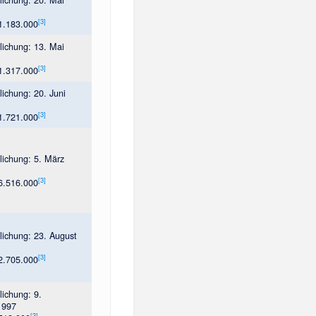
[
3
]
 1.183.000
tlichung: 13. Mai
[
3
]
 1.317.000
tlichung: 20. Juni
[
3
]
 1.721.000
tlichung: 5. März
[
3
]
 6.516.000
tlichung: 23. August
[
3
]
 2.705.000
lichung: 9.
1997
[
3
]