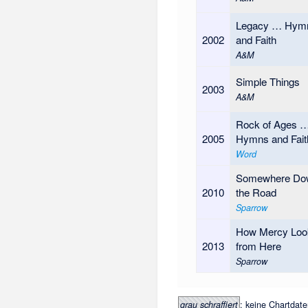
Legacy … Hym
2002
and Faith
A&M
Simple Things
2003
A&M
Rock of Ages 
2005
Hymns and Fait
Word
Somewhere Do
2010
the Road
Sparrow
How Mercy Loo
2013
from Here
Sparrow
: keine Chartdat
grau schraffiert