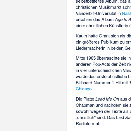
selbstbetiteltes Album, das 
christlichen Musikmarkt schn
Vanderbilt-Universität
in
Nash
erschien das Album
Age to 
einer christlichen Künstlerin 
Kaum hatte Grant sich als die
ein größeres Publikum zu erre
Liedermacherin in beiden Gen
Mitte 1985 überraschte sie 
anderen Pop-Acts der Zeit n
in vier unterschiedlichen Va
wurde das erste christliche L
Billboard-Nummer-1-Hit mit
T
Chicago
.
Die Platte
Lead Me On
aus d
Chapman
und nachdem sie zu
sowohl wegen der Texte als a
„christlich“ sind. Das Lied
Sa
Radioformat.