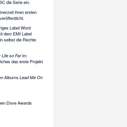
BC die Serie ein.
nerzeit ihren ersten
veröffentlicht.
eriges Label Word
mit dem EMI Label
in selbst die Rechte
 Life so Far
im
lches das erste Projekt
bten Albums
Lead Me On
ichen Dove Awards