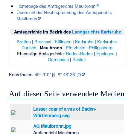
Homepage des Amtsgerichts Maulbronn
Übersicht der Rechtsprechung des Amtsgerichts
Maulbronn
Amtsgerichte im Bezirk des
Landgerichts Karlsruhe
Bretten
|
Bruchsal
|
Ettlingen
|
Karlsruhe
|
Karlsruhe-
Durlach
|
|
Pforzheim
|
Philippsburg
Maulbronn
Ehemalige Amtsgerichte:
Baden-Baden
|
Eppingen
|
Gernsbach
|
Rastatt
Koordinaten:
49° 0′ 0″
N
,
8° 48′ 36″
O
Auf dieser Seite verwendete Medien
Lesser coat of arms of Baden-
Württemberg.svg
AG Maulbronn.jpg
Amtsgericht Maulbronn