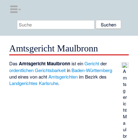
Amtsgericht Maulbronn
Das
Amtsgericht Maulbronn
ist ein
Gericht
der
ordentlichen Gerichtsbarkeit
in
Baden-Württemberg
A
und eines von acht
Amtsgerichten
im Bezirk des
m
Landgerichtes Karlsruhe
.
ts
g
er
ic
ht
M
a
ul
br