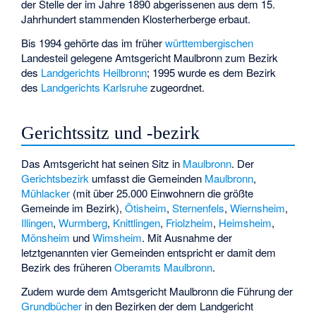
der Stelle der im Jahre 1890 abgerissenen aus dem 15.
Jahrhundert stammenden Klosterherberge erbaut.
Bis 1994 gehörte das im früher
württembergischen
Landesteil gelegene Amtsgericht Maulbronn zum Bezirk
des
Landgerichts Heilbronn
; 1995 wurde es dem Bezirk
des
Landgerichts Karlsruhe
zugeordnet.
Gerichtssitz und -bezirk
Das Amtsgericht hat seinen Sitz in
Maulbronn
. Der
Gerichtsbezirk
umfasst die Gemeinden
Maulbronn
,
Mühlacker
(mit über 25.000 Einwohnern die größte
Gemeinde im Bezirk),
Ötisheim
,
Sternenfels
,
Wiernsheim
,
Illingen
,
Wurmberg
,
Knittlingen
,
Friolzheim
,
Heimsheim
,
Mönsheim
und
Wimsheim
. Mit Ausnahme der
letztgenannten vier Gemeinden entspricht er damit dem
Bezirk des früheren
Oberamts Maulbronn
.
Zudem wurde dem Amtsgericht Maulbronn die Führung der
Grundbücher
in den Bezirken der dem Landgericht