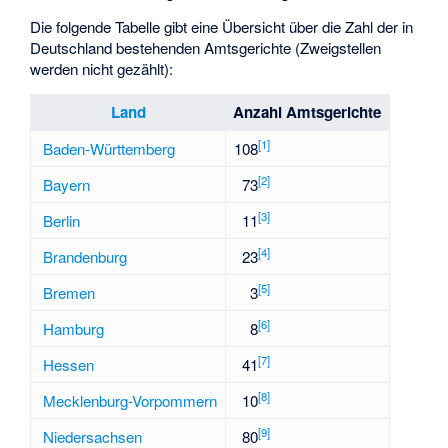
Die folgende Tabelle gibt eine Übersicht über die Zahl der in
Deutschland bestehenden Amtsgerichte (Zweigstellen
werden nicht gezählt):
Land
Anzahl Amtsgerichte
[
1
]
Baden-Württemberg
108
[
2
]
Bayern
73
[
3
]
Berlin
11
[
4
]
Brandenburg
23
[
5
]
Bremen
3
[
6
]
Hamburg
8
[
7
]
Hessen
41
[
8
]
Mecklenburg-Vorpommern
10
[
9
]
Niedersachsen
80