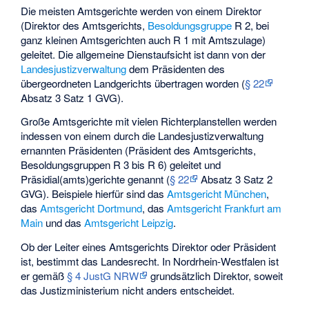
Die meisten Amtsgerichte werden von einem Direktor
(Direktor des Amtsgerichts,
Besoldungsgruppe
R 2, bei
ganz kleinen Amtsgerichten auch R 1 mit Amtszulage)
geleitet. Die allgemeine Dienstaufsicht ist dann von der
Landesjustizverwaltung
dem Präsidenten des
übergeordneten Landgerichts übertragen worden (
§ 22
Absatz 3 Satz 1 GVG).
Große Amtsgerichte mit vielen Richterplanstellen werden
indessen von einem durch die Landesjustizverwaltung
ernannten Präsidenten (Präsident des Amtsgerichts,
Besoldungsgruppen R 3 bis R 6) geleitet und
Präsidial(amts)gerichte genannt (
§ 22
Absatz 3 Satz 2
GVG). Beispiele hierfür sind das
Amtsgericht München
,
das
Amtsgericht Dortmund
, das
Amtsgericht Frankfurt am
Main
und das
Amtsgericht Leipzig
.
Ob der Leiter eines Amtsgerichts Direktor oder Präsident
ist, bestimmt das Landesrecht. In Nordrhein-Westfalen ist
er gemäß
§ 4 JustG NRW
grundsätzlich Direktor, soweit
das Justizministerium nicht anders entscheidet.