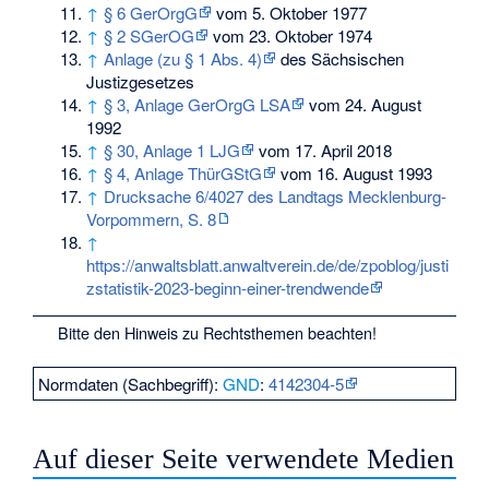
↑
§ 6 GerOrgG
vom 5. Oktober 1977
↑
§ 2 SGerOG
vom 23. Oktober 1974
↑
Anlage (zu § 1 Abs. 4)
des Sächsischen
Justizgesetzes
↑
§ 3, Anlage GerOrgG LSA
vom 24. August
1992
↑
§ 30, Anlage 1 LJG
vom 17. April 2018
↑
§ 4, Anlage ThürGStG
vom 16. August 1993
↑
Drucksache 6/4027 des Landtags Mecklenburg-
Vorpommern, S. 8
↑
https://anwaltsblatt.anwaltverein.de/de/zpoblog/justi
zstatistik-2023-beginn-einer-trendwende
Bitte den
Hinweis zu Rechtsthemen
beachten!
Normdaten (Sachbegriff):
GND
:
4142304-5
Auf dieser Seite verwendete Medien