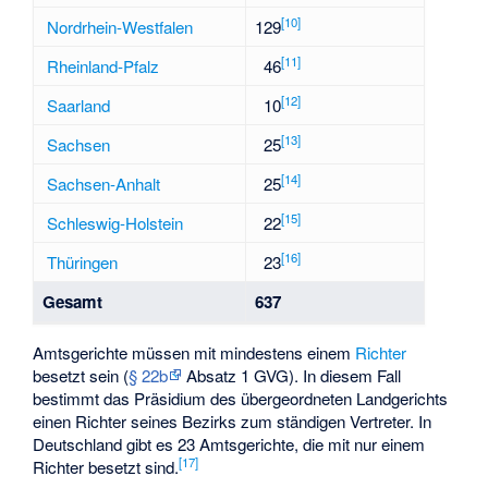
[
10
]
Nordrhein-Westfalen
129
[
11
]
Rheinland-Pfalz
46
[
12
]
Saarland
10
[
13
]
Sachsen
25
[
14
]
Sachsen-Anhalt
25
[
15
]
Schleswig-Holstein
22
[
16
]
Thüringen
23
Gesamt
637
Amtsgerichte müssen mit mindestens einem
Richter
besetzt sein (
§ 22b
Absatz 1 GVG). In diesem Fall
bestimmt das Präsidium des übergeordneten Landgerichts
einen Richter seines Bezirks zum ständigen Vertreter. In
Deutschland gibt es 23 Amtsgerichte, die mit nur einem
[
17
]
Richter besetzt sind.