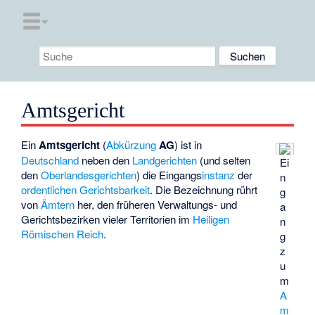
Amtsgericht
Ein
Amtsgericht
(
Abkürzung
AG
) ist in
Deutschland
neben den
Landgerichten
(und selten
Ei
den
Oberlandesgerichten
) die Eingangs
instanz
der
n
ordentlichen Gerichtsbarkeit
. Die Bezeichnung rührt
g
von
Ämtern
her, den früheren Verwaltungs- und
a
Gerichtsbezirken vieler Territorien im
Heiligen
n
Römischen Reich
.
g
z
u
m
A
m