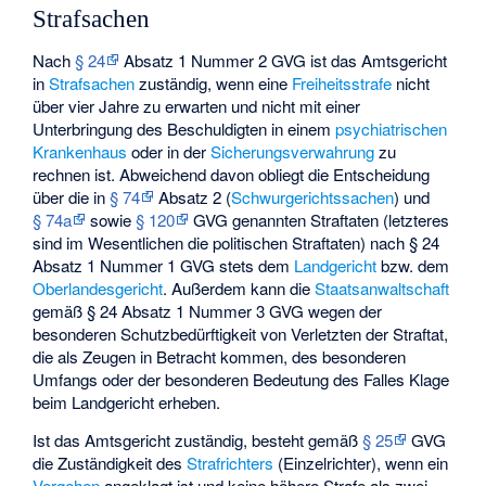
Strafsachen
Nach
§ 24
Absatz 1 Nummer 2 GVG ist das Amtsgericht
in
Strafsachen
zuständig, wenn eine
Freiheitsstrafe
nicht
über vier Jahre zu erwarten und nicht mit einer
Unterbringung des Beschuldigten in einem
psychiatrischen
Krankenhaus
oder in der
Sicherungsverwahrung
zu
rechnen ist. Abweichend davon obliegt die Entscheidung
über die in
§ 74
Absatz 2 (
Schwurgerichtssachen
) und
§ 74a
sowie
§ 120
GVG genannten Straftaten (letzteres
sind im Wesentlichen die politischen Straftaten) nach § 24
Absatz 1 Nummer 1 GVG stets dem
Landgericht
bzw. dem
Oberlandesgericht
. Außerdem kann die
Staatsanwaltschaft
gemäß § 24 Absatz 1 Nummer 3 GVG wegen der
besonderen Schutzbedürftigkeit von Verletzten der Straftat,
die als Zeugen in Betracht kommen, des besonderen
Umfangs oder der besonderen Bedeutung des Falles Klage
beim Landgericht erheben.
Ist das Amtsgericht zuständig, besteht gemäß
§ 25
GVG
die Zuständigkeit des
Strafrichters
(Einzelrichter), wenn ein
Vergehen
angeklagt ist und keine höhere Strafe als zwei