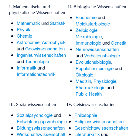
I. Mathematische und
II. Biologische Wissenschaften
physikalische Wissenschaften
Biochemie
und
Mathematik
und
Statistik
Molekularbiologie
Physik
Zellbiologie
,
Chemie
Mikrobiologie
,
Astronomie
,
Astrophysik
Immunologie
und
Genetik
und
Geowissenschaften
Neurowissenschaften
Ingenieurwissenschaften
und
Verhaltensbiologie
und
Technologie
Evolutionsbiologie
,
Informatik
und
Populationsbiologie
und
Informationstechnik
Ökologie
Medizin
,
Physiologie
,
Pharmakologie
und
Public Health
III. Sozialwissenschaften
IV. Geisteswissenschaften
Sozialpsychologie
und
Philosophie
Entwicklungspsychologie
Religionswissenschaften
Bildungswissenschaften
Geschichtswissenschaften
Wirtschaftswissenschaft
Literaturkritik
und