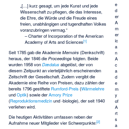
e
„[…] kurz gesagt, um jede Kunst und jede
d
Wissenschaft zu pflegen, die das Interesse,
er
die Ehre, die Würde und die Freude eines
A
freien, unabhängigen und tugendhaften Volkes
m
voranzubringen vermag.“
er
–
Charter of Incorporation of the American
ic
[
1
]
Academy of Arts and Sciences
a
Seit 1785 gab die Akademie
Memoirs
(Denkschrift)
n
heraus, der 1846 die
Proceedings
folgten. Beide
A
wurden 1958 von
Dædalus
abgelöst, der von
c
diesem Zeitpunkt an vierteljährlich erscheinenden
a
Zeitschrift der Gesellschaft. Zudem vergibt die
d
Akademie eine Reihe von Preisen, dazu zählen der
e
bereits 1796 gestiftete
Rumford-Preis
(
Wärmelehre
m
und
Optik
) sowie der
Amory Prize
y
(
Reproduktionsmedizin
und -biologie), der seit 1940
of
verliehen wird.
A
rt
Die heutigen Aktivitäten umfassen neben der
s
[
2
]
Aufnahme neuer Mitglieder vier Schwerpunkte:
a