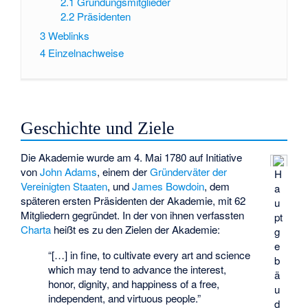
2.1
Gründungsmitglieder
2.2
Präsidenten
3
Weblinks
4
Einzelnachweise
Geschichte und Ziele
Die Akademie wurde am 4. Mai 1780 auf Initiative
von
John Adams
, einem der
Gründerväter der
H
Vereinigten Staaten
, und
James Bowdoin
, dem
a
späteren ersten Präsidenten der Akademie, mit 62
u
Mitgliedern gegründet. In der von ihnen verfassten
pt
Charta
heißt es zu den Zielen der Akademie:
g
e
“[…] in fine, to cultivate every art and science
b
which may tend to advance the interest,
ä
honor, dignity, and happiness of a free,
u
independent, and virtuous people.”
d