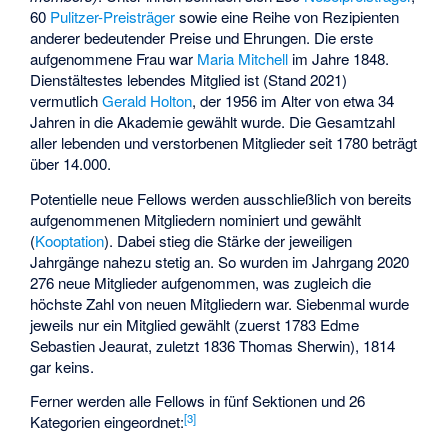
60
Pulitzer-Preisträger
sowie eine Reihe von Rezipienten
anderer bedeutender Preise und Ehrungen. Die erste
aufgenommene Frau war
Maria Mitchell
im Jahre 1848.
Dienstältestes lebendes Mitglied ist (Stand 2021)
vermutlich
Gerald Holton
, der 1956 im Alter von etwa 34
Jahren in die Akademie gewählt wurde. Die Gesamtzahl
aller lebenden und verstorbenen Mitglieder seit 1780 beträgt
über 14.000.
Potentielle neue Fellows werden ausschließlich von bereits
aufgenommenen Mitgliedern nominiert und gewählt
(
Kooptation
). Dabei stieg die Stärke der jeweiligen
Jahrgänge nahezu stetig an. So wurden im Jahrgang 2020
276 neue Mitglieder aufgenommen, was zugleich die
höchste Zahl von neuen Mitgliedern war. Siebenmal wurde
jeweils nur ein Mitglied gewählt (zuerst 1783
Edme
Sebastien Jeaurat
, zuletzt 1836
Thomas Sherwin
), 1814
gar keins.
Ferner werden alle Fellows in fünf Sektionen und 26
[
3
]
Kategorien eingeordnet: