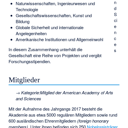
n
Naturwissenschaften, Ingenieurwesen und
d
Technologie
S
Gesellschaftswissenschaften, Kunst und
ci
Bildung
e
Globale Sicherheit und internationale
n
Angelegenheiten
c
Amerikanische Institutionen und Allgemeinwohl
e
In diesem Zusammenhang unterhält die
s
Gesellschaft eine Reihe von Projekten und vergibt
Forschungsstipendien.
Mitglieder
→
Kategorie:Mitglied der American Academy of Arts
and Sciences
Mit der Aufnahme des Jahrgangs 2017 besteht die
Akademie aus etwa 5000 regulären Mitgliedern sowie rund
600 ausländischen Ehrenmitgliedern
(foreign honorary
members)
. Unter ihnen befinden sich 250
Nobelpreisträger
,