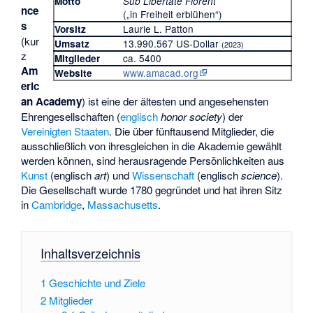
Motto
Sub Libertate Florent
nce
(„in Freiheit erblühen“)
s
Laurie L. Patton
Vorsitz
(kur
13.990.567 US-Dollar
Umsatz
(2023)
z
ca. 5400
Mitglieder
Am
www.amacad.org
Website
eric
an Academy
) ist eine der ältesten und angesehensten
Ehrengesellschaften (
englisch
honor society
) der
Vereinigten Staaten
. Die über fünftausend Mitglieder, die
ausschließlich von ihresgleichen in die Akademie gewählt
werden können, sind herausragende Persönlichkeiten aus
Kunst
(englisch
art
) und
Wissenschaft
(englisch
science
).
Die Gesellschaft wurde 1780 gegründet und hat ihren Sitz
in
Cambridge
,
Massachusetts
.
Inhaltsverzeichnis
1
Geschichte und Ziele
2
Mitglieder