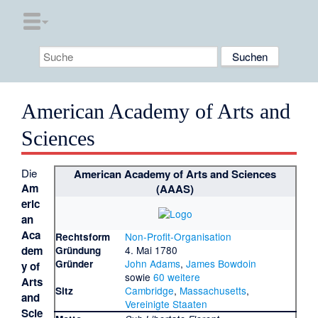
American Academy of Arts and
Sciences
Die
American Academy of Arts and Sciences
Am
(AAAS)
eric
an
Aca
Non-Profit-Organisation
Rechtsform
dem
4. Mai 1780
Gründung
John Adams
,
James Bowdoin
Gründer
y of
sowie
60 weitere
Arts
Cambridge
,
Massachusetts
,
Sitz
and
Vereinigte Staaten
Scie