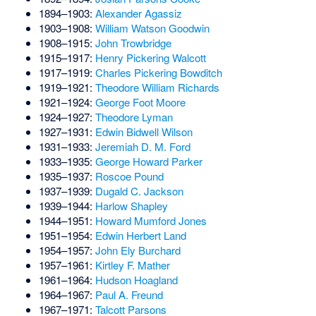
1894–1903:
Alexander Agassiz
1903–1908:
William Watson Goodwin
1908–1915:
John Trowbridge
1915–1917:
Henry Pickering Walcott
1917–1919:
Charles Pickering Bowditch
1919–1921:
Theodore William Richards
1921–1924:
George Foot Moore
1924–1927:
Theodore Lyman
1927–1931:
Edwin Bidwell Wilson
1931–1933:
Jeremiah D. M. Ford
1933–1935:
George Howard Parker
1935–1937:
Roscoe Pound
1937–1939:
Dugald C. Jackson
1939–1944:
Harlow Shapley
1944–1951:
Howard Mumford Jones
1951–1954:
Edwin Herbert Land
1954–1957:
John Ely Burchard
1957–1961:
Kirtley F. Mather
1961–1964:
Hudson Hoagland
1964–1967:
Paul A. Freund
1967–1971:
Talcott Parsons