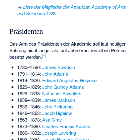
→
Liste der Mitglieder der American Academy of Arts
and Sciences/1780
Präsidenten
Das Amt des Präsidenten der Akademie soll laut heutiger
Satzung nicht länger als fünf Jahre von derselben Person
[
4
]
besetzt werden.
1780–1790:
James Bowdoin
1791–1814:
John Adams
1814–1820:
Edward Augustus Holyoke
1820–1829:
John Quincy Adams
1829–1838:
Nathaniel Bowditch
1838–1839:
James Jackson
1839–1846:
John Pickering
1846–1863:
Jacob Bigelow
1863–1873:
Asa Gray
1873–1880:
Charles Francis Adams
1880–1892:
Joseph Lovering
1892–1894:
Josiah Parsons Cooke