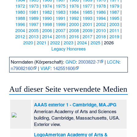
1972
|
1973
|
1974
|
1975
|
1976
|
1977
|
1978
|
1979
|
1980
|
1981
|
1982
|
1983
|
1984
|
1985
|
1986
|
1987
|
1988
|
1989
|
1990
|
1991
|
1992
|
1993
|
1994
|
1995
|
1996
|
1997
|
1998
|
1999
|
2000
|
2001
|
2002
|
2003
|
2004
|
2005
|
2006
|
2007
|
2008
|
2009
|
2010
|
2011
|
2012
|
2013
|
2014
|
2015
|
2016
|
2017
|
2018
|
2019
|
2020
|
2021
|
2022
|
2023
|
2024
|
2025
|
2026
Legacy Honorees
Normdaten (Körperschaft):
GND
:
2003822-7
|
LCCN
:
n79082160
|
VIAF
:
142551606
Auf dieser Seite verwendete Medien
AAAS exterior 1 - Cambridge, MA.JPG
American Academy of Arts and Sciences
building, Cambridge, Massachusetts, USA.
Exterior view.
LogoAmerican Academy of Arts &