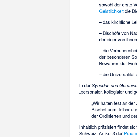
sowohl der erste V
Geistlichkeit
die Diö
– das kirchliche Le
– Bischöfe von Na
der einer von ihne
– die Verbundenhei
der besonderen Sor
Bewahren der Einhe
– die Universalität
In der
Synodal- und Gemein
„personaler, kollegialer und
„Wir halten fest an der
Bischof unmittelbar un
der Ordinierten und d
Inhaltlich präzisiert findet 
Schweiz. Artikel 3 der
Präam