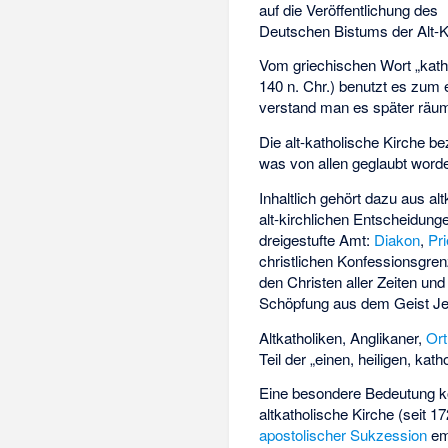
auf die Veröffentlichung des
Deutschen Bistums der Alt-Ka
Vom griechischen Wort „kath
140 n. Chr.) benutzt es zum 
verstand man es später räuml
Die alt-katholische Kirche b
was von allen geglaubt worden 
Inhaltlich gehört dazu aus a
alt-kirchlichen Entscheidunge
dreigestufte Amt:
Diakon
,
Pri
christlichen Konfessionsgren
den Christen aller Zeiten u
Schöpfung aus dem Geist Jes
Altkatholiken, Anglikaner,
Or
Teil der „einen, heiligen, ka
Eine besondere Bedeutung 
altkatholische Kirche (seit 
apostolischer Sukzession
em