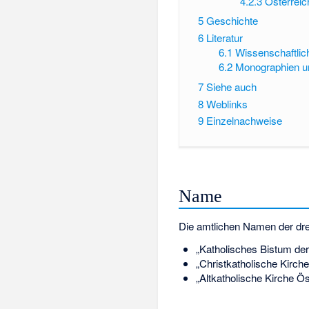
4.2.3
Österreic
5
Geschichte
6
Literatur
6.1
Wissenschaftlich
6.2
Monographien 
7
Siehe auch
8
Weblinks
9
Einzelnachweise
Name
Die amtlichen Namen der dre
„Katholisches Bistum der
„Christkatholische Kirch
„Altkatholische Kirche Ös