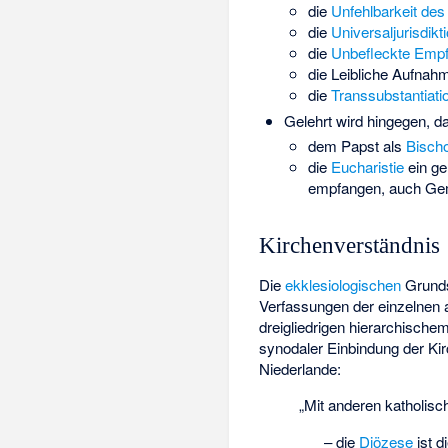
die
Unfehlbarkeit des
die
Universaljurisdikt
die
Unbefleckte Emp
die
Leibliche Aufnah
die
Transsubstantiati
Gelehrt wird hingegen, d
dem Papst als
Bisch
die
Eucharistie
ein ge
empfangen, auch Gem
Kirchenverständnis
Die
ekklesiologischen
Grunds
Verfassungen der einzelnen 
dreigliedrigen hierarchischem
synodaler Einbindung der Kir
Niederlande:
„Mit anderen katholisc
– die
Diözese
ist d