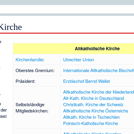
Kirche
r
Altkatholische Kirche
Kirchenfamilie
:
Utrechter Union
t
Oberstes Gremium:
Internationale Altkatholische Bischo
Präsident:
Erzbischof
Bernd Wallet
Altkatholische Kirche der Niederlan
.
Alt-Kath. Kirche in Deutschland
n
Selbstständige
Christkath. Kirche der Schweiz
 der
Mitgliedskirchen:
Altkatholische Kirche Österreichs
test
Altkath. Kirche in Tschechien
Polnisch-Katholische Kirche
Altkatholische Kirche Kroatien