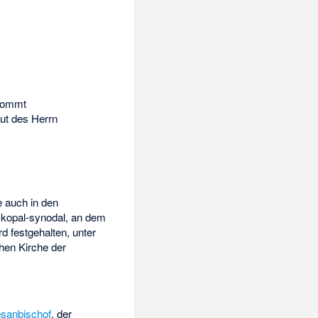
ommt
lut des Herrn
e auch in den
skopal-synodal, an dem
rd festgehalten, unter
chen Kirche der
sanbischof
, der