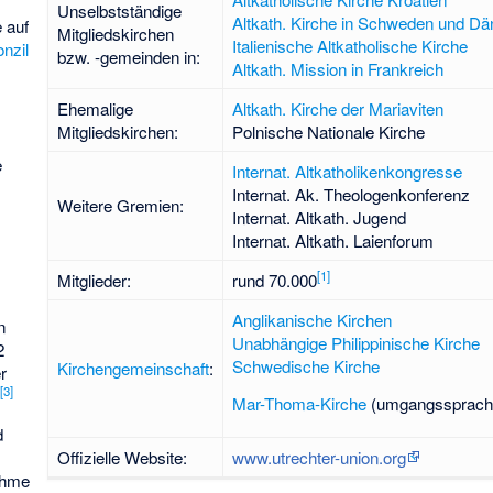
Unselbstständige
Altkath. Kirche in Schweden und D
e auf
Mitgliedskirchen
Italienische Altkatholische Kirche
nzil
bzw. -gemeinden in:
Altkath. Mission in Frankreich
Ehemalige
Altkath. Kirche der Mariaviten
Mitgliedskirchen:
Polnische Nationale Kirche
e
Internat. Altkatholikenkongresse
Internat. Ak. Theologenkonferenz
Weitere Gremien:
Internat. Altkath. Jugend
Internat. Altkath. Laienforum
[
1
]
Mitglieder:
rund 70.000
Anglikanische Kirchen
n
Unabhängige Philippinische Kirche
2
Schwedische Kirche
Kirchengemeinschaft
:
r
[
3
]
.
Mar-Thoma-Kirche
(umgangssprachl
d
Offizielle Website:
www.utrechter-union.org
ahme