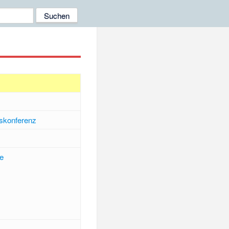
fskonferenz
de