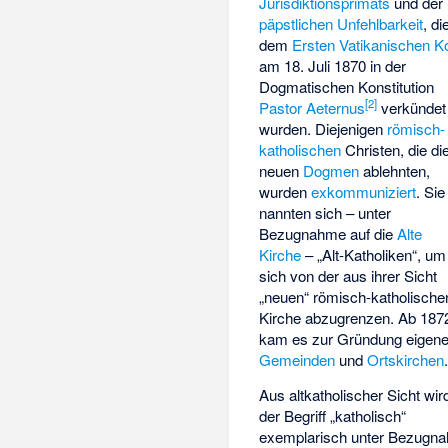
Jurisdiktionsprimats
und der
päpstlichen Unfehlbarkeit
, di
dem
Ersten Vatikanischen Ko
am 18. Juli 1870 in der
Dogmatischen Konstitution
[
2
]
Pastor Aeternus
verkündet
wurden. Diejenigen
römisch-
katholischen
Christen, die di
neuen
Dogmen
ablehnten,
wurden
exkommuniziert
. Sie
nannten sich – unter
Bezugnahme auf die
Alte
Kirche
– „Alt-Katholiken“, um
sich von der aus ihrer Sicht
„neuen“ römisch-katholische
Kirche abzugrenzen. Ab 187
kam es zur Gründung eigene
Gemeinden
und
Ortskirchen
Aus altkatholischer Sicht wir
der Begriff „katholisch“
exemplarisch unter Bezugn