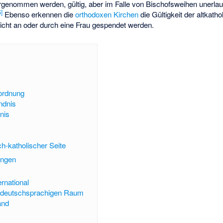
genommen werden, gültig, aber im Falle von Bischofsweihen unerlaub
5
]
Ebenso erkennen die
orthodoxen Kirchen
die Gültigkeit der altkat
icht an oder durch eine Frau gespendet werden.
ordnung
ndnis
nis
ch-katholischer Seite
ungen
ernational
m deutschsprachigen Raum
and