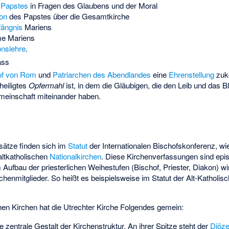
 Papstes
in Fragen des Glaubens und der Moral
ion
des Papstes über die Gesamtkirche
fängnis
Mariens
me Mariens
onslehre
.
ass
of von Rom
und
Patriarchen des Abendlandes
eine
Ehrenstellung
zuk
heiligtes
Opfermahl
ist, in dem die Gläubigen, die den Leib und das B
einschaft miteinander haben.
ätze finden sich im
Statut
der Internationalen Bischofskonferenz, wi
altkatholischen
Nationalkirchen
. Diese Kirchenverfassungen sind epi
 Aufbau der priesterlichen Weihestufen (Bischof, Priester, Diakon) wi
chenmitglieder. So heißt es beispielsweise im Statut der Alt-Katholis
hen Kirchen hat die Utrechter Kirche Folgendes gemein:
ie zentrale Gestalt der Kirchenstruktur. An ihrer Spitze steht der
Diöze