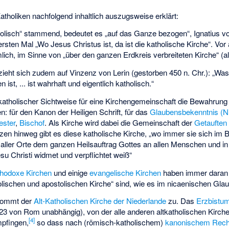
tholiken nachfolgend inhaltlich auszugsweise erklärt:
olisch“ stammend, bedeutet es „auf das Ganze bezogen“, Ignatius vo
ersten Mal „Wo Jesus Christus ist, da ist die katholische Kirche“. Vo
ich, im Sinne von „über den ganzen Erdkreis verbreiteten Kirche“ (a
ezieht sich zudem auf
Vinzenz von Lerin
(gestorben 450 n. Chr.): „Wa
ist, ... ist wahrhaft und eigentlich katholisch.“
ltkatholischer Sichtweise für eine Kirchengemeinschaft die Bewahrung
n: für den Kanon der Heiligen Schrift, für das
Glaubensbekenntnis (
ester
,
Bischof
. Als Kirche wird dabei die Gemeinschaft der
Getauften
zen hinweg gibt es diese katholische Kirche, „wo immer sie sich im
nd aller Orte dem ganzen Heilsauftrag Gottes an allen Menschen und 
u Christi widmet und verpflichtet weiß“
thodoxe Kirchen
und einige
evangelische Kirchen
haben immer daran f
tholischen und apostolischen Kirche“ sind, wie es im nicaenischen Gl
kommt der
Alt-Katholischen Kirche der Niederlande
zu. Das
Erzbistum
1723 von Rom unabhängig), von der alle anderen altkatholischen Kirch
[
4
]
pfingen,
so dass nach (römisch-katholischem)
kanonischem Rech