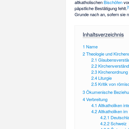
altkatholischen
Bischöfen
vor
[
päpstliche Bestätigung fehlt.
Grunde nach an, sofern sie n
Inhaltsverzeichnis
1
Name
2
Theologie und Kirchen
2.1
Glaubensverstä
2.2
Kirchenverständ
2.3
Kirchenordnung
2.4
Liturgie
2.5
Kritik von römis
3
Ökumenische Bezieh
4
Verbreitung
4.1
Altkatholiken int
4.2
Altkatholiken i
4.2.1
Deutschl
4.2.2
Schweiz