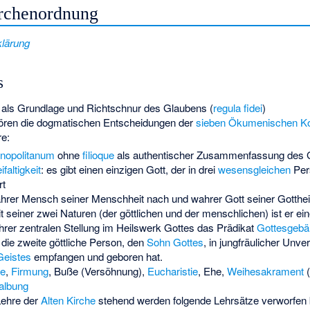
irchenordnung
klärung
s
 als Grundlage und Richtschnur des Glaubens (
regula fidei
)
ren die dogmatischen Entscheidungen der
sieben Ökumenischen Ko
e:
inopolitanum
ohne
filioque
als authentischer Zusammenfassung des 
ifaltigkeit
: es gibt einen einzigen Gott, der in drei
wesensgleichen
Per
rt
hrer Mensch seiner Menschheit nach und wahrer Gott seiner Gottheit
 seiner zwei Naturen (der göttlichen und der menschlichen) ist er ei
ihrer zentralen Stellung im Heilswerk Gottes das Prädikat
Gottesgebär
 die zweite göttliche Person, den
Sohn Gottes
, in jungfräulicher Unve
Geistes
empfangen und geboren hat.
fe
,
Firmung
, Buße (Versöhnung),
Eucharistie
, Ehe,
Weihesakrament
(
albung
Lehre der
Alten Kirche
stehend werden folgende Lehrsätze verworfen 