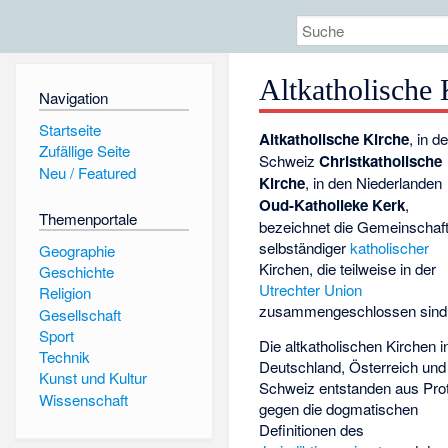
Altkatholische 
Navigation
Startseite
Altkatholische Kirche
, in de
Zufällige Seite
Schweiz
Christkatholische
Neu / Featured
Kirche
, in den Niederlanden
Oud-Katholieke Kerk
,
Themenportale
bezeichnet die Gemeinschaf
selbständiger
katholischer
Geographie
Kirchen, die teilweise in der
Geschichte
Utrechter Union
Religion
zusammengeschlossen sind
Gesellschaft
Sport
Die altkatholischen Kirchen i
Technik
Deutschland, Österreich und
Kunst und Kultur
Schweiz entstanden aus Pro
Wissenschaft
gegen die dogmatischen
Definitionen des