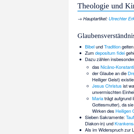
Theologie und K
→
Hauptartikel
:
Utrechter Er
Glaubensverständni
Bibel
und
Tradition
gelten
Zum
depositum fidei
gehö
Dazu zählen insbesonder
das
Nicäno-Konstant
der Glaube an die
Dre
Heiliger Geist) existie
Jesus Christus
ist wa
unvermischten Einheit
Maria
trägt aufgrund 
Gottesmutter), da sie
Wirken des
Heiligen 
Sieben Sakramente:
Tau
Diakon-in) und
Krankens
Als im Widerspruch zur 