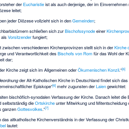
orsteher der
Eucharistie
ist als auch derjenige, der im Einvernehmen 
zese leitet;
ben jeder Diözese vollzieht sich in den
Gemeinden
;
chbarbistümern schließen sich zur
Bischofssynode
einer
Kirchenprov
n als
Vorsitzender
fungiert;
t zwischen verschiedenen Kirchenprovinzen stellt sich in der
Kirche
ge und Verantwortlichkeit des
Bischofs von Rom
für das Wohl der K
it dar;
[
6
]
 der Kirche zeigt sich im Allgemeinen oder
Ökumenischen Konzil
.“
deordnung
der Alt-Katholischen Kirche in Deutschland findet sich 
[
6
]
 gemeinschaftlicher Episkope“
mehr zugunsten der
Laien
gewichtet:
 alten bischöflich-synodalen Verfassung der Kirche. Danach leitet die 
d selbstständig die
Ortskirche
unter Mitwirkung und Mitentscheidung
[
7
]
es ganzen
Gottesvolkes
.“
sich das altkatholische Kirchenverständnis in der Verfassung der Christ
bel
lautet: