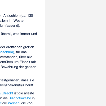
n Antiochien (ca. 130–
r allem im Westen
llumfassend).
s überall, was immer und
 der dreifachen großen
Nicaenum)
, für das
verstanden, über alle
 Bemühen um Einheit mit
in Bewahrung der ganzen
estgehalten, dass sie
aubensbekenntnis heißt.
 Utrecht
ist die älteste
en die
Bischofsweihe
in
t
die
Weihen
, die von