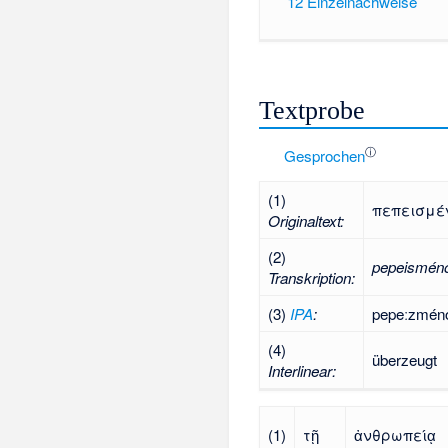
12
Einzelnachweise
Textprobe
ⓘ
Gesprochen
(1)
πεπεισμέ
Originaltext:
(2)
pepeismén
Transkription:
(3)
IPA
:
pepeːzmén
(4)
überzeugt
Interlinear:
(1)
τῇ
ἀνθρωπείᾳ