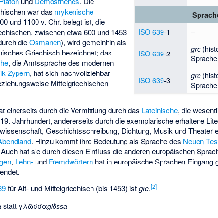
Platon
und
Demosthenes
. Die
echischen war das
mykenische
Sprach
0 und 1100 v. Chr. belegt ist, die
ISO 639
-1
–
iechischen, zwischen etwa 600 und 1453
urch die
Osmanen
), wird gemeinhin als
(hist
grc
nisches Griechisch bezeichnet; das
ISO 639
-2
Sprache 
che
, die Amtssprache des modernen
ik Zypern
, hat sich nachvollziehbar
(hist
grc
ISO 639
-3
beziehungsweise Mittelgriechischen
Sprache 
at einerseits durch die Vermittlung durch das
Lateinische
, die wesent
19. Jahrhundert, andererseits durch die exemplarische erhaltene Liter
rwissenschaft, Geschichtsschreibung, Dichtung, Musik und Theater 
Abendland
. Hinzu kommt ihre Bedeutung als Sprache des
Neuen Tes
. Auch hat sie durch diesen Einfluss die anderen europäischen Sprac
ngen
,
Lehn-
und
Fremdwörtern
hat in europäische Sprachen Eingang g
endet.
[
2
]
39
für Alt- und Mittelgriechisch (bis 1453) ist
grc
.
statt
γλῶσσα
a
glṓssa