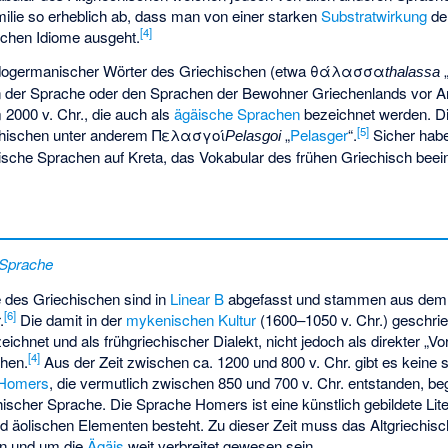
lie so erheblich ab, dass man von einer starken
Substratwirkung
der
[
4
]
schen Idiome ausgeht.
ndogermanischer Wörter des Griechischen (etwa
θάλασσα
thalassa
in der Sprache oder den Sprachen der Bewohner Griechenlands vor A
2000 v. Chr., die auch als
ägäische Sprachen
bezeichnet werden. Di
[
5
]
chischen unter anderem
Πελασγοί
„
Pelasger
“.
Sicher hab
Pelasgoi
hische Sprachen auf Kreta, das Vokabular des frühen Griechisch beein
 Sprache
e des Griechischen sind in
Linear B
abgefasst und stammen aus dem 1
[
6
]
.
Die damit in der
mykenischen Kultur
(1600–1050 v. Chr.) geschri
eichnet und als frühgriechischer Dialekt, nicht jedoch als direkter „V
[
4
]
ehen.
Aus der Zeit zwischen ca. 1200 und 800 v. Chr. gibt es keine s
Homers
, die vermutlich zwischen 850 und 700 v. Chr. entstanden, be
chischer Sprache. Die Sprache Homers ist eine künstlich gebildete Lit
d äolischen Elementen besteht. Zu dieser Zeit muss das Altgriechis
an und um die
Ägäis
weit verbreitet gewesen sein.