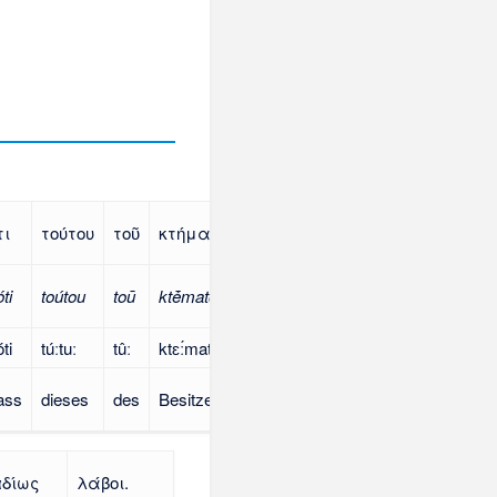
τι
τούτου
τοῦ
κτήματος
ti
toútou
toū
ktḗmatos
ti
túːtuː
tûː
ktɛː́matos
ass
dieses
des
Besitzes
ᾳδίως
λάβοι.