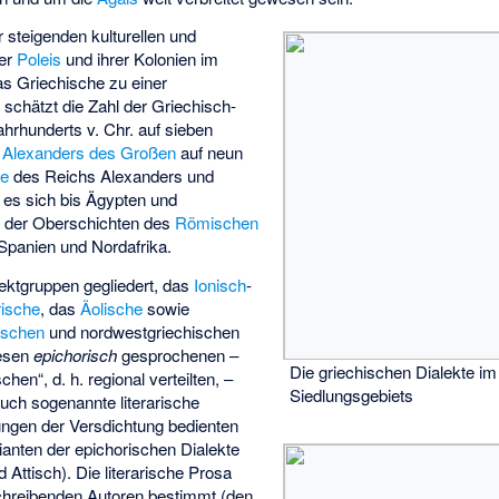
 steigenden kulturellen und
der
Poleis
und ihrer Kolonien im
s Griechische zu einer
schätzt die Zahl der Griechisch-
hrhunderts v. Chr. auf sieben
t
Alexanders des Großen
auf neun
he
des Reichs Alexanders und
 es sich bis Ägypten und
he der Oberschichten des
Römischen
Spanien und Nordafrika.
alektgruppen gegliedert, das
Ionisch
-
rische
, das
Äolische
sowie
ischen
und nordwestgriechischen
iesen
epichorisch
gesprochenen –
Die griechischen Dialekte i
chen“, d. h. regional verteilten, –
Siedlungsgebiets
auch sogenannte literarische
ungen der Versdichtung bedienten
rianten der epichorischen Dialekte
d Attisch). Die literarische Prosa
chreibenden Autoren bestimmt (den