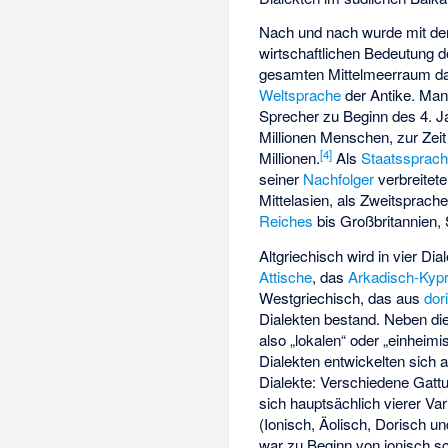
Nach und nach wurde mit der
wirtschaftlichen Bedeutung 
gesamten Mittelmeerraum da
Weltsprache
der Antike. Man 
Sprecher zu Beginn des 4. Ja
Millionen Menschen, zur Zei
[
4
]
Millionen.
Als
Staatssprac
seiner
Nachfolger
verbreitete
Mittelasien, als Zweitsprac
Reiches
bis Großbritannien, 
Altgriechisch wird in vier Di
Attische
, das
Arkadisch-Kyp
Westgriechisch, das aus
dor
Dialekten bestand. Neben d
also „lokalen“ oder „einheimis
Dialekten entwickelten sich 
Dialekte: Verschiedene Gatt
sich hauptsächlich vierer Va
(Ionisch, Äolisch, Dorisch un
war zu Beginn von ionisch s