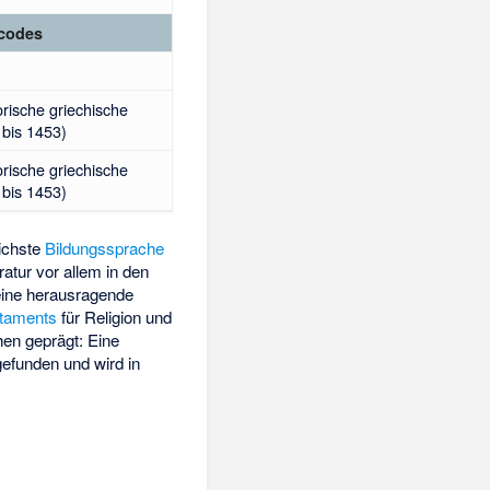
codes
orische griechische
bis 1453)
orische griechische
bis 1453)
lichste
Bildungssprache
atur vor allem in den
eine herausragende
taments
für Religion und
hen geprägt: Eine
efunden und wird in