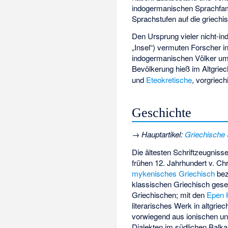
indogermanischen Sprachfami
Sprachstufen auf die griechi
Den Ursprung vieler nicht-i
„Insel“) vermuten Forscher 
indogermanischen Völker um 
Bevölkerung hieß im Altgrie
und
Eteokretische
, vorgriec
Geschichte
→
Hauptartikel
:
Griechische
Die ältesten Schriftzeugniss
frühen 12. Jahrhundert v. Chr
mykenisches Griechisch
bez
klassischen Griechisch ges
Griechischen; mit den
Epen
literarisches Werk in altgrie
vorwiegend aus ionischen un
Dialekten im südlichen Balk