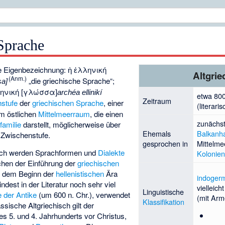
 Sprache
he Eigenbezeichnung:
ἡ ἑλληνική
Altgrie
(Anm.)
„die griechische Sprache“;
sa]
ηνική [γλώσσα]
archéa ellinikí
etwa 800
Zeitraum
stufe
der
griechischen Sprache
, einer
(literari
m östlichen
Mittelmeerraum
, die einen
zunächst
familie
darstellt, möglicherweise über
Ehemals
Balkanha
Zwischenstufe.
gesprochen in
Mittelm
isch werden Sprachformen und
Dialekte
Kolonie
hen der Einführung der
griechischen
d dem Beginn der
hellenistischen
Ära
indoger
dest in der Literatur noch sehr viel
vielleich
Linguistische
 der Antike
(um 600 n. Chr.), verwendet
(mit Arm
Klassifikation
sische Altgriechisch gilt der
s 5. und 4. Jahrhunderts vor Christus,