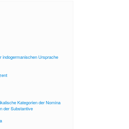
ur indogermanischen Ursprache
zent
kalische Kategorien der Nomina
on der Substantive
a