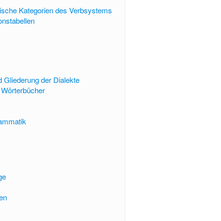
sche Kategorien des Verbsystems
onstabellen
 Gliederung der Dialekte
 Wörterbücher
rammatik
ge
en