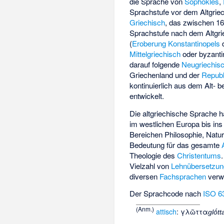
die Sprache von
Sophokles
,
Sprachstufe vor dem Altgri
Griechisch
, das zwischen 160
Sprachstufe nach dem Altgr
(
Eroberung Konstantinopels
d
Mittelgriechisch
oder byzanti
darauf folgende
Neugriechis
Griechenland und der
Republ
kontinuierlich aus dem Alt- 
entwickelt.
Die altgriechische Sprache h
im westlichen Europa bis ins 
Bereichen Philosophie, Natu
Bedeutung für das gesamte
Theologie des
Christentums
Vielzahl von
Lehnübersetzu
diversen
Fachsprachen
verw
Der Sprachcode nach
ISO 6
(Anm.)
attisch
:
γλῶττα
glṓtt