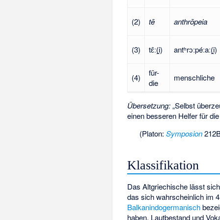
(2)
tē
anthrōpeia
(3)
tɛ̂ː(i̯)
antʰrɔːpéːaː(i̯)
für-
(4)
menschliche
die
Übersetzung:
„Selbst überze
einen besseren Helfer für di
(Platon:
Symposion
212B
Klassifikation
Das Altgriechische lässt sic
das sich wahrscheinlich im 4
Balkanindogermanisch
bezei
haben. Lautbestand und Voka