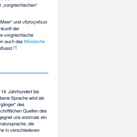
 „vorgriechischen“
„Meer“ und
νῆσος
nēsos
nkunft der
e vorgriechische
en auch das
Minoische
[
3
]
flusst.
4. Jahrhundert bis
ebene Sprache wird als
orgänger“ des
chriftlichen Quellen des
gegnet uns erstmals ein
eratursprache, die
che in verschiedenen