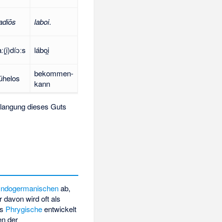
adiōs
laboi
.
ː(i̯)díɔːs
láboi̯
bekommen-
helos
kann
rlangung dieses Guts
Indogermanischen
ab,
 davon wird oft als
as
Phrygische
entwickelt
en der