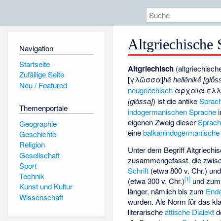
Altgriechische
Navigation
Startseite
Altgriechisch
(altgriechisc
Zufällige Seite
[γλῶσσα]
hē hellēnikḗ [glṓs
Neu / Featured
neugriechisch
αρχαία ελλ
) ist die antike
Sprach
[glóssa]
Themenportale
indogermanischen Sprache
i
eigenen Zweig dieser
Sprach
Geographie
eine
balkanindogermanische
Geschichte
Religion
Unter dem Begriff Altgriech
Gesellschaft
zusammengefasst, die zwisc
Sport
Schrift
(etwa 800 v. Chr.) un
Technik
[
1
]
(etwa 300 v. Chr.)
und zumin
Kunst und Kultur
länger, nämlich bis zum
Ende
Wissenschaft
wurden. Als Norm für das klas
literarische
attische Dialekt
de