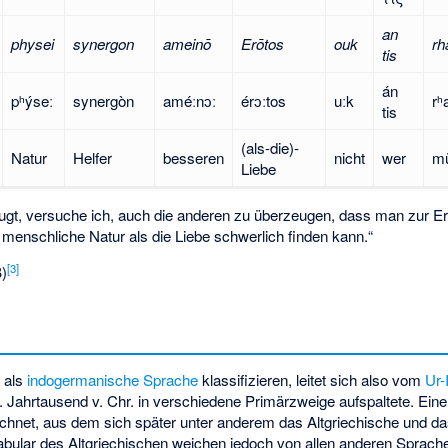
an
physei
synergon
ameinō
Erōtos
ouk
rh
tis
án
pʰýseː
synergòn
améːnɔː
érɔːtos
uːk
rʰa
tis
(als-die)-
Natur
Helfer
besseren
nicht
wer
mü
Liebe
ugt, versuche ich, auch die anderen zu überzeugen, dass man zur E
e menschliche Natur als die Liebe schwerlich finden kann.“
[
3
]
)
h als
indogermanische Sprache
klassifizieren, leitet sich also vom
Ur-
. Jahrtausend v. Chr. in verschiedene Primärzweige aufspaltete. Einer
chnet, aus dem sich später unter anderem das Altgriechische und d
bular des Altgriechischen weichen jedoch von allen anderen Sprach