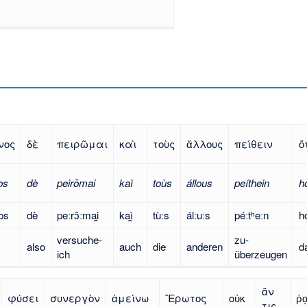
νος
δὲ
πειρῶμαι
καὶ
τοὺς
ἄλλους
πείθειν
ὅ
os
dè
peirōmai
kaì
toùs
állous
peíthein
hó
os
dè
peːrɔ̂ːmai̯
kaì̯
tùːs
álːuːs
péːtʰeːn
hó
versuche-
zu-
also
auch
die
anderen
d
ich
überzeugen
ἄν
φύσει
συνεργὸν
ἀμείνω
Ἔρωτος
οὐκ
ῥ
τις