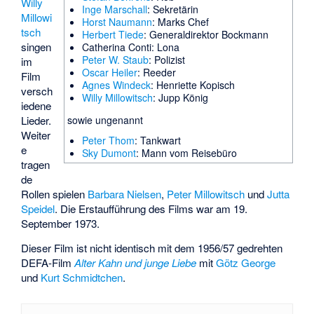
Willy
Inge Marschall
: Sekretärin
Millowi
Horst Naumann
: Marks Chef
tsch
Herbert Tiede
: Generaldirektor Bockmann
singen
Catherina Conti
: Lona
Peter W. Staub
: Polizist
im
Oscar Heiler
: Reeder
Film
Agnes Windeck
: Henriette Kopisch
versch
Willy Millowitsch
: Jupp König
iedene
sowie ungenannt
Lieder.
Weiter
Peter Thom
: Tankwart
e
Sky Dumont
: Mann vom Reisebüro
tragen
de
Rollen spielen
Barbara Nielsen
,
Peter Millowitsch
und
Jutta
Speidel
. Die Erstaufführung des Films war am 19.
September 1973.
Dieser Film ist nicht identisch mit dem 1956/57 gedrehten
DEFA-Film
Alter Kahn und junge Liebe
mit
Götz George
und
Kurt Schmidtchen
.