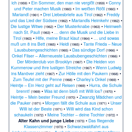
ich
•
Ein Sommer, den man nie vergißt
•
Conny
(1959)
(1959)
und Peter machen Musik
•
Im weißen Rößl
•
(1960)
(1960)
Mariandl
•
Drei Liebesbriefe aus Tirol
•
Freddy
(1961)
(1962)
und das Lied der Südsee
•
Mariandls Heimkehr
•
(1962)
(1962)
Die lustige Witwe
•
Der Musterknabe
•
Heimweh
(1962)
(1963)
nach St. Pauli
•
… denn die Musik und die Liebe in
(1963)
Tirol
•
Hilfe, meine Braut klaut
•
… und sowas
(1963)
(1964)
muß um 8 ins Bett
•
Heidi
•
Tante Frieda – Neue
(1965)
(1965)
Lausbubengeschichten
•
Das sündige Dorf
•
(1965)
(1966)
Onkel Filser – Allerneueste Lausbubengeschichten
•
(1966)
Der Mörderclub von Brooklyn
•
Die Heiden von
(1967)
Kummerow und ihre lustigen Streiche
•
Wenn Ludwig
(1967)
ins Manöver zieht
•
Zur Hölle mit den Paukern
•
(1967)
(1968)
Zum Teufel mit der Penne
•
Charley’s Onkel
•
(1968)
(1969)
Heintje – Ein Herz geht auf Reisen
•
Hurra, die Schule
(1969)
brennt!
•
Was ist denn bloß mit Willi los?
•
(1969)
(1970)
Heintje – Mein bester Freund
•
Zwanzig Mädchen und
(1970)
die Pauker
•
Morgen fällt die Schule aus
•
Unser
(1971)
(1971)
Willi ist der Beste
•
Willi wird das Kind schon
(1971)
schaukeln
•
Meine Tochter – deine Tochter
•
(1972)
(1972)
•
Das fliegende
Alter Kahn und junge Liebe
(1973)
Klassenzimmer
•
Schwarzwaldfahrt aus
(1973)