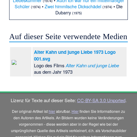
Liebeskummer
•
Auch ich war nur ein mittelmäßiger
(1974)
Schüler
•
Zwei himmlische Dickschädel
• Die
(1974)
(1974)
Dubarry
(1975)
Auf dieser Seite verwendete Medien
Alter Kahn und junge Liebe 1973 Logo
001.svg
Logo des Films
Alter Kahn und junge Liebe
aus dem Jahr 1973
Lizenz für Texte auf dieser Seite:
CC-BY-SA 3.0 Unported
.
Der original-Artikel ist
hier
abrufbar.
Hier
finden Sie Informationen zu
den Autoren des Artikels. An Bildern wurden keine Veränderungen
vorgenommen - diese werden aber in der Regel wie bei der
ursprünglichen Quelle des Artikels verkleinert, d.h. als Vorschaubilder
angezeigt. Klicken Sie auf ein Bild für weitere Informationen zum