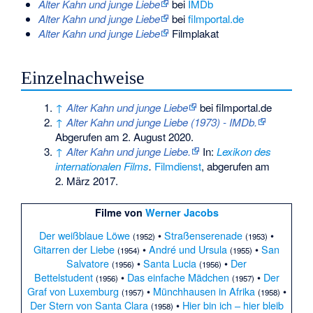
Alter Kahn und junge Liebe
bei
IMDb
Alter Kahn und junge Liebe
bei
filmportal.de
Alter Kahn und junge Liebe
Filmplakat
Einzelnachweise
↑
Alter Kahn und junge Liebe
bei filmportal.de
↑
Alter Kahn und junge Liebe (1973) - IMDb.
Abgerufen am 2. August 2020
.
↑
Alter Kahn und junge Liebe.
In:
Lexikon des
internationalen Films
.
Filmdienst
,
abgerufen am
2. März 2017
.
Filme von
Werner Jacobs
Der weißblaue Löwe
•
Straßenserenade
•
(1952)
(1953)
Gitarren der Liebe
•
André und Ursula
•
San
(1954)
(1955)
Salvatore
•
Santa Lucia
•
Der
(1956)
(1956)
Bettelstudent
•
Das einfache Mädchen
•
Der
(1956)
(1957)
Graf von Luxemburg
•
Münchhausen in Afrika
•
(1957)
(1958)
Der Stern von Santa Clara
•
Hier bin ich – hier bleib
(1958)