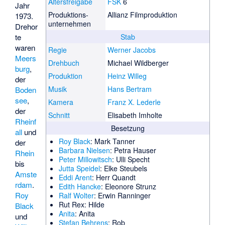
Altersfreigabe
FSK
6
Jahr
Produktions­
Allianz Filmproduktion
1973.
unternehmen
Drehor
te
Stab
waren
Regie
Werner Jacobs
Meers
Drehbuch
Michael Wildberger
burg
,
Produktion
Heinz Willeg
der
Musik
Hans Bertram
Boden
see
,
Kamera
Franz X. Lederle
der
Schnitt
Elisabeth Imholte
Rheinf
Besetzung
all
und
Roy Black
: Mark Tanner
der
Barbara Nielsen
: Petra Hauser
Rhein
Peter Millowitsch
: Ulli Specht
bis
Jutta Speidel
: Elke Steubels
Amste
Eddi Arent
: Herr Quandt
rdam
.
Edith Hancke
: Eleonore Strunz
Roy
Ralf Wolter
: Erwin Ranninger
Rut Rex
: Hilde
Black
Anita
: Anita
und
Stefan Behrens
: Rob