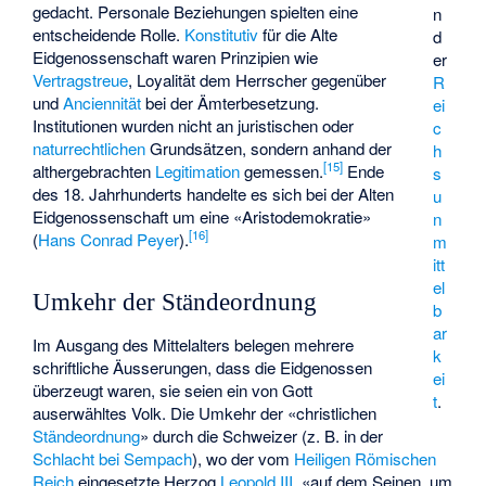
gedacht. Personale Beziehungen spielten eine
n
entscheidende Rolle.
Konstitutiv
für die Alte
d
Eidgenossenschaft waren Prinzipien wie
er
Vertragstreue
, Loyalität dem Herrscher gegenüber
R
und
Anciennität
bei der Ämterbesetzung.
ei
Institutionen wurden nicht an juristischen oder
c
naturrechtlichen
Grundsätzen, sondern anhand der
h
[
15
]
althergebrachten
Legitimation
gemessen.
Ende
s
des 18. Jahrhunderts handelte es sich bei der Alten
u
Eidgenossenschaft um eine «Aristodemokratie»
n
[
16
]
(
Hans Conrad Peyer
).
m
itt
el
Umkehr der Ständeordnung
b
ar
Im Ausgang des Mittelalters belegen mehrere
k
schriftliche Äusserungen, dass die Eidgenossen
ei
überzeugt waren, sie seien ein von Gott
t
.
auserwähltes Volk. Die Umkehr der «christlichen
Ständeordnung
» durch die Schweizer (z. B. in der
Schlacht bei Sempach
), wo der vom
Heiligen Römischen
Reich
eingesetzte Herzog
Leopold III.
«auf dem Seinen, um