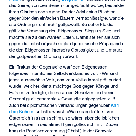
das Seine, von den Seinen» umgebracht wurde, bestärkte
ihren Glauben noch mehr: Da der Adel seine Pflichten
gegenüber den einfachen Bauern vernachlässigte, war die
alte Ordnung nicht mehr gottgewollt: So schenkte die
göttliche Vorsehung den Eidgenossen Sieg um Sieg und
machte sie zu den wahren Edlen. Damit stellten sie sich
gegen die habsburgische antieidgenössische Propaganda,
die den Eidgenossen ihrerseits Gottlosigkeit und Umsturz
der gottgewollten Ordnung vorwarf.
Ein Traktat der Gegenseite warf den Eidgenossen
folgendes irrtümliches Selbstverständnis vor: «Wir sind
jenes auserwählte Volk, das vom Volke Israel präfiguriert
wurde, welches der allmächtige Gott gegen Könige und
Fürsten verteidigte, da es seinen Gesetzen und seiner
Gerechtigkeit gehorchte.» Gesandte entgegneten z. B.
auch bei diplomatischen Verhandlungen gegenüber
Karl
dem Kühnen
selbstbewusst: «Wäre dan der fürst von
Österreich in sinem schirm, so wären aber die loblichen
eidgenossen in des almechtigen gottes schirm.» Zudem
kam die Passionsverehrung (Christi) in der Schweiz