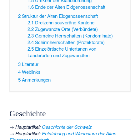
1.5
Umkehr der Ständeordnung
1.6
Ende der Alten Eidgenossenschaft
2
Struktur der Alten Eidgenossenschaft
2.1
Dreizehn souveräne Kantone
2.2
Zugewandte Orte (Verbündete)
2.3
Gemeine Herrschaften (Kondominate)
2.4
Schirmherrschaften (Protektorate)
2.5
Einzelörtische Untertanen von
Länderorten und Zugewandten
3
Literatur
4
Weblinks
5
Anmerkungen
Geschichte
→
Hauptartikel
:
Geschichte der Schweiz
→
Hauptartikel
:
Entstehung und Wachstum der Alten
Eidgenossenschaft