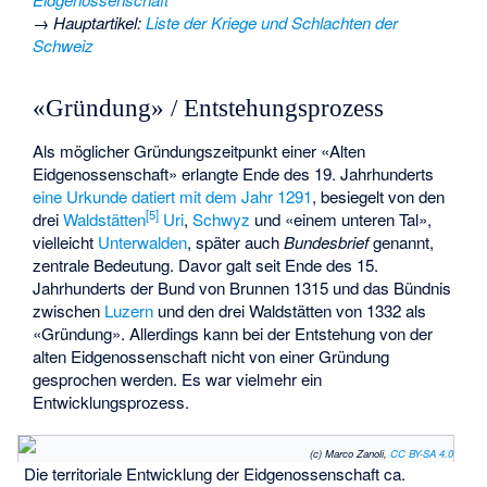
→
Hauptartikel
:
Liste der Kriege und Schlachten der
Schweiz
«Gründung» / Entstehungsprozess
Als möglicher Gründungszeitpunkt einer «Alten
Eidgenossenschaft» erlangte Ende des 19. Jahrhunderts
eine Urkunde datiert mit dem Jahr 1291
, besiegelt von den
[
5
]
drei
Waldstätten
Uri
,
Schwyz
und «einem unteren Tal»,
vielleicht
Unterwalden
, später auch
Bundesbrief
genannt,
zentrale Bedeutung. Davor galt seit Ende des 15.
Jahrhunderts der
Bund von Brunnen
1315 und das Bündnis
zwischen
Luzern
und den drei Waldstätten von 1332 als
«Gründung». Allerdings kann bei der Entstehung von der
alten Eidgenossenschaft nicht von einer Gründung
gesprochen werden. Es war vielmehr ein
Entwicklungsprozess.
(c) Marco Zanoli,
CC BY-SA 4.0
Die territoriale Entwicklung der Eidgenossenschaft ca.