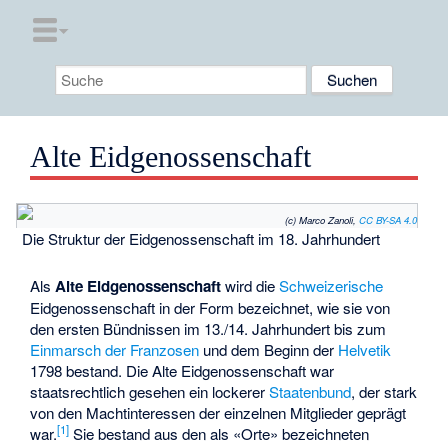
Alte Eidgenossenschaft
(c) Marco Zanoli,
CC BY-SA 4.0
Die Struktur der Eidgenossenschaft im 18. Jahrhundert
Als
Alte Eidgenossenschaft
wird die
Schweizerische
Eidgenossenschaft in der Form bezeichnet, wie sie von
den ersten Bündnissen im 13./14. Jahrhundert bis zum
Einmarsch der Franzosen
und dem Beginn der
Helvetik
1798 bestand. Die Alte Eidgenossenschaft war
staatsrechtlich gesehen ein lockerer
Staatenbund
, der stark
von den Machtinteressen der einzelnen Mitglieder geprägt
[
1
]
war.
Sie bestand aus den als «Orte» bezeichneten