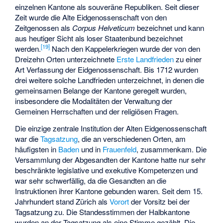
einzelnen Kantone als souveräne Republiken. Seit dieser
Zeit wurde die Alte Eidgenossenschaft von den
Zeitgenossen als
Corpus Helveticum
bezeichnet und kann
aus heutiger Sicht als loser Staatenbund bezeichnet
[
19
]
werden.
Nach den Kappelerkriegen wurde der von den
Dreizehn Orten unterzeichnete
Erste Landfrieden
zu einer
Art Verfassung der Eidgenossenschaft. Bis 1712 wurden
drei weitere solche Landfrieden unterzeichnet, in denen die
gemeinsamen Belange der Kantone geregelt wurden,
insbesondere die Modalitäten der Verwaltung der
Gemeinen Herrschaften und der religiösen Fragen.
Die einzige zentrale Institution der Alten Eidgenossenschaft
war die
Tagsatzung
, die an verschiedenen Orten, am
häufigsten in
Baden
und in
Frauenfeld
, zusammenkam. Die
Versammlung der Abgesandten der Kantone hatte nur sehr
beschränkte legislative und exekutive Kompetenzen und
war sehr schwerfällig, da die Gesandten an die
Instruktionen ihrer Kantone gebunden waren. Seit dem 15.
Jahrhundert stand Zürich als
Vorort
der Vorsitz bei der
Tagsatzung zu. Die Standesstimmen der Halbkantone
wurden an der Tagsatzung als eine Stimme gezählt. Die