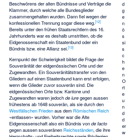
Beschwörens der alten Bündnisse und Verträge die
d
Klammer, durch welche alle Bundesglieder
g
zusammengehalten wurden. Dann fiel wegen der
e
[
12
]
konfessionellen Trennung sogar diese weg.
n
Bereits unter den frühen Staatsrechtlern des 16.
ö
Jahrhunderts war es deshalb umstritten, ob die
s
Eidgenossenschaft ein Staatenbund oder ein
si
[
13
]
Bündnis bzw. eine Allianz sei.
s
c
Kernpunkt der Schwierigkeit bildet die Frage der
h
Souveränität der eidgenössischen Orte und der
e
Zugewandten. Ein Souveränitätstransfer von den
n
Gliedern auf einen Staatenbund kann erst erfolgen,
O
wenn die Glieder zuvor souverän sind. Die
rt
eidgenössischen Orte bzw. Kantone und
e
Zugewandten waren jedoch
de iure
gegen aussen
u
frühestens ab 1648 souverän, als sie durch den
n
Westfälischen Frieden
aus dem
Römischen Reich
d
«entlassen» wurden. Vorher war die Alte
d
Eidgenossenschaft also ein Bündnis von
de facto
er
gegen aussen souveränen
Reichsständen
, die ihre
w
Herrschafts- und Freiheitsrechte sowie Privilegien