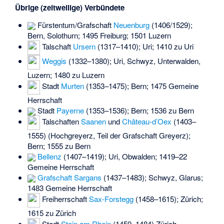
Übrige (zeitweilige) Verbündete
Fürstentum/Grafschaft
Neuenburg
(1406/1529);
Bern, Solothurn; 1495 Freiburg; 1501 Luzern
Talschaft
Ursern
(1317–1410); Uri; 1410 zu Uri
Weggis
(1332–1380); Uri, Schwyz, Unterwalden,
Luzern; 1480 zu Luzern
Stadt
Murten
(1353–1475); Bern; 1475 Gemeine
Herrschaft
Stadt
Payerne
(1353–1536); Bern; 1536 zu Bern
Talschaften
Saanen
und
Château-d’Oex
(1403–
1555) (Hochgreyerz, Teil der Grafschaft Greyerz);
Bern; 1555 zu Bern
Bellenz
(1407–1419); Uri, Obwalden; 1419–22
Gemeine Herrschaft
Grafschaft Sargans
(1437–1483); Schwyz, Glarus;
1483 Gemeine Herrschaft
Freiherrschaft
Sax-Forstegg
(1458–1615); Zürich;
1615 zu Zürich
Stadt
Stein am Rhein
(1459–1484) Zürich,