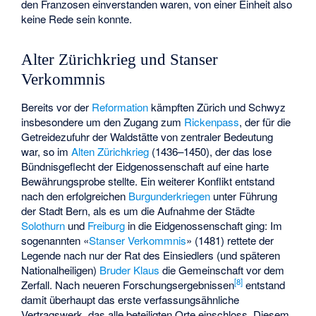
den Franzosen einverstanden waren, von einer Einheit also
keine Rede sein konnte.
Alter Zürichkrieg und Stanser
Verkommnis
Bereits vor der
Reformation
kämpften Zürich und Schwyz
insbesondere um den Zugang zum
Rickenpass
, der für die
Getreidezufuhr der Waldstätte von zentraler Bedeutung
war, so im
Alten Zürichkrieg
(1436–1450), der das lose
Bündnisgeflecht der Eidgenossenschaft auf eine harte
Bewährungsprobe stellte. Ein weiterer Konflikt entstand
nach den erfolgreichen
Burgunderkriegen
unter Führung
der Stadt Bern, als es um die Aufnahme der Städte
Solothurn
und
Freiburg
in die Eidgenossenschaft ging: Im
sogenannten «
Stanser Verkommnis
» (1481) rettete der
Legende nach nur der Rat des Einsiedlers (und späteren
Nationalheiligen)
Bruder Klaus
die Gemeinschaft vor dem
[
8
]
Zerfall. Nach neueren Forschungsergebnissen
entstand
damit überhaupt das erste verfassungsähnliche
Vertragswerk, das alle beteiligten Orte einschloss. Diesem