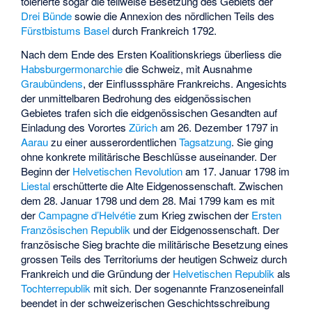
tolerierte sogar die teilweise Besetzung des Gebiets der
Drei Bünde
sowie die Annexion des nördlichen Teils des
Fürstbistums Basel
durch Frankreich 1792.
Nach dem Ende des Ersten Koalitionskriegs überliess die
Habsburgermonarchie
die Schweiz, mit Ausnahme
Graubündens
, der Einflusssphäre Frankreichs. Angesichts
der unmittelbaren Bedrohung des eidgenössischen
Gebietes trafen sich die eidgenössischen Gesandten auf
Einladung des Vorortes
Zürich
am 26. Dezember 1797 in
Aarau
zu einer ausserordentlichen
Tagsatzung
. Sie ging
ohne konkrete militärische Beschlüsse auseinander. Der
Beginn der
Helvetischen Revolution
am 17. Januar 1798 im
Liestal
erschütterte die Alte Eidgenossenschaft. Zwischen
dem 28. Januar 1798 und dem 28. Mai 1799 kam es mit
der
Campagne d’Helvétie
zum Krieg zwischen der
Ersten
Französischen Republik
und der Eidgenossenschaft. Der
französische Sieg brachte die militärische Besetzung eines
grossen Teils des Territoriums der heutigen Schweiz durch
Frankreich und die Gründung der
Helvetischen Republik
als
Tochterrepublik
mit sich. Der sogenannte Franzoseneinfall
beendet in der
schweizerischen Geschichtsschreibung