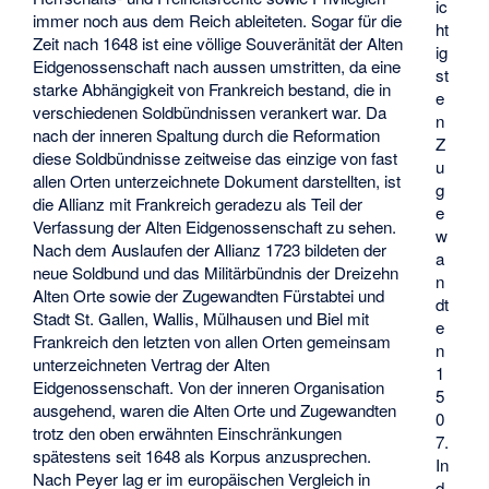
ic
immer noch aus dem Reich ableiteten. Sogar für die
ht
Zeit nach 1648 ist eine völlige Souveränität der Alten
ig
Eidgenossenschaft nach aussen umstritten, da eine
st
starke Abhängigkeit von Frankreich bestand, die in
e
verschiedenen Soldbündnissen verankert war. Da
n
nach der inneren Spaltung durch die Reformation
Z
diese Soldbündnisse zeitweise das einzige von fast
u
allen Orten unterzeichnete Dokument darstellten, ist
g
die Allianz mit Frankreich geradezu als Teil der
e
Verfassung der Alten Eidgenossenschaft zu sehen.
w
Nach dem Auslaufen der Allianz 1723 bildeten der
a
neue Soldbund und das Militärbündnis der Dreizehn
n
Alten Orte sowie der Zugewandten Fürstabtei und
dt
Stadt St. Gallen, Wallis, Mülhausen und Biel mit
e
Frankreich den letzten von allen Orten gemeinsam
n
unterzeichneten Vertrag der Alten
1
Eidgenossenschaft. Von der inneren Organisation
5
ausgehend, waren die Alten Orte und Zugewandten
0
trotz den oben erwähnten Einschränkungen
7.
spätestens seit 1648 als Korpus anzusprechen.
In
Nach Peyer lag er im europäischen Vergleich in
d