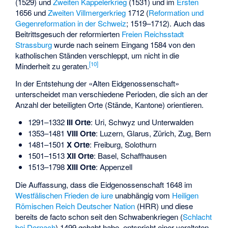
(1529) und
Zweiten Kappelerkrieg
(1531) und im
Ersten
1656 und
Zweiten Villmergerkrieg
1712 (
Reformation und
Gegenreformation in der Schweiz
; 1519–1712). Auch das
Beitrittsgesuch der reformierten
Freien Reichsstadt
Strassburg
wurde nach seinem Eingang 1584 von den
katholischen Ständen verschleppt, um nicht in die
[
10
]
Minderheit zu geraten.
In der Entstehung der «Alten Eidgenossenschaft»
unterscheidet man verschiedene Perioden, die sich an der
Anzahl der beteiligten Orte (Stände, Kantone) orientieren.
1291–1332
III Orte
: Uri, Schwyz und Unterwalden
1353–1481
VIII Orte
: Luzern, Glarus, Zürich, Zug, Bern
1481–1501
X Orte
: Freiburg, Solothurn
1501–1513
XII Orte
: Basel, Schaffhausen
1513–1798
XIII Orte
: Appenzell
Die Auffassung, dass die Eidgenossenschaft 1648 im
Westfälischen Frieden
de iure
unabhängig vom
Heiligen
Römischen Reich Deutscher Nation
(HRR) und diese
bereits de facto schon seit den Schwabenkriegen (
Schlacht
bei Dornach
) 1499 gehabt habe, entspricht einer veralteten