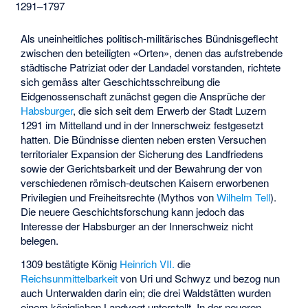
1291–1797
Als uneinheitliches politisch-militärisches Bündnisgeflecht
zwischen den beteiligten «Orten», denen das aufstrebende
städtische Patriziat oder der Landadel vorstanden, richtete
sich gemäss alter Geschichtsschreibung die
Eidgenossenschaft zunächst gegen die Ansprüche der
Habsburger
, die sich seit dem Erwerb der Stadt Luzern
1291 im Mittelland und in der Innerschweiz festgesetzt
hatten. Die Bündnisse dienten neben ersten Versuchen
territorialer Expansion der Sicherung des Landfriedens
sowie der Gerichtsbarkeit und der Bewahrung der von
verschiedenen römisch-deutschen Kaisern erworbenen
Privilegien und Freiheitsrechte (Mythos von
Wilhelm Tell
).
Die neuere Geschichtsforschung kann jedoch das
Interesse der Habsburger an der Innerschweiz nicht
belegen.
1309 bestätigte König
Heinrich VII.
die
Reichsunmittelbarkeit
von Uri und Schwyz und bezog nun
auch Unterwalden darin ein; die drei Waldstätten wurden
einem königlichen Landvogt unterstellt. In der neueren