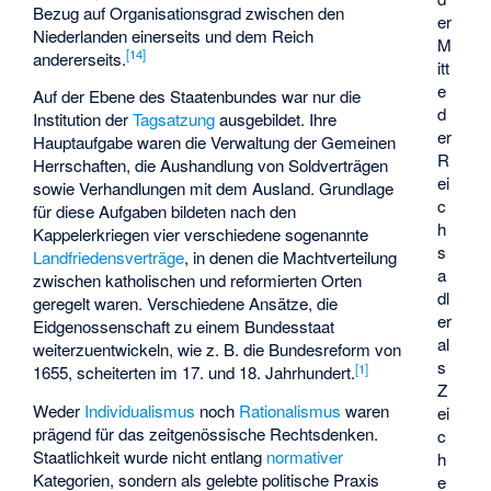
Bezug auf Organisationsgrad zwischen den
er
Niederlanden einerseits und dem Reich
M
[
14
]
andererseits.
itt
e
Auf der Ebene des Staatenbundes war nur die
d
Institution der
Tagsatzung
ausgebildet. Ihre
er
Hauptaufgabe waren die Verwaltung der Gemeinen
R
Herrschaften, die Aushandlung von Soldverträgen
ei
sowie Verhandlungen mit dem Ausland. Grundlage
c
für diese Aufgaben bildeten nach den
h
Kappelerkriegen
vier verschiedene sogenannte
s
Landfriedensverträge
, in denen die Machtverteilung
a
zwischen katholischen und reformierten Orten
dl
geregelt waren. Verschiedene Ansätze, die
er
Eidgenossenschaft zu einem Bundesstaat
al
weiterzuentwickeln, wie z. B. die
Bundesreform von
s
[
1
]
1655
, scheiterten im 17. und 18. Jahrhundert.
Z
Weder
Individualismus
noch
Rationalismus
waren
ei
prägend für das zeitgenössische Rechtsdenken.
c
Staatlichkeit wurde nicht entlang
normativer
h
Kategorien, sondern als gelebte politische Praxis
e