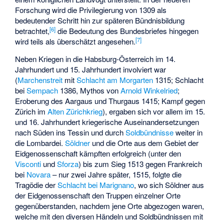
Forschung wird die Privilegierung von 1309 als
bedeutender Schritt hin zur späteren Bündnisbildung
[
6
]
betrachtet,
die Bedeutung des Bundesbriefes hingegen
[
7
]
wird teils als überschätzt angesehen.
Neben Kriegen in die Habsburg-Österreich im 14.
Jahrhundert und 15. Jahrhundert involviert war
(
Marchenstreit
mit
Schlacht am Morgarten
1315; Schlacht
bei
Sempach
1386, Mythos von
Arnold Winkelried
;
Eroberung des Aargaus und Thurgaus 1415; Kampf gegen
Zürich im
Alten Zürichkrieg
), ergaben sich vor allem im 15.
und 16. Jahrhundert kriegerische Auseinandersetzungen
nach Süden ins Tessin und durch
Soldbündnisse
weiter in
die Lombardei.
Söldner
und die Orte aus dem Gebiet der
Eidgenossenschaft kämpften erfolgreich (unter den
Visconti
und
Sforza
) bis zum Sieg 1513 gegen Frankreich
bei
Novara
– nur zwei Jahre später, 1515, folgte die
Tragödie der
Schlacht bei Marignano
, wo sich Söldner aus
der Eidgenossenschaft den Truppen einzelner Orte
gegenüberstanden, nachdem jene Orte abgezogen waren,
welche mit den diversen Händeln und Soldbündnissen mit