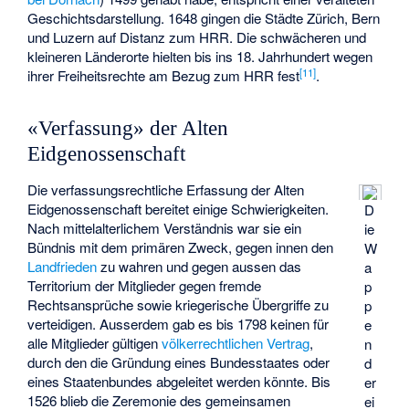
Geschichtsdarstellung. 1648 gingen die Städte Zürich, Bern
und Luzern auf Distanz zum HRR. Die schwächeren und
kleineren Länderorte hielten bis ins 18. Jahrhundert wegen
[
11
]
ihrer Freiheitsrechte am Bezug zum HRR fest
.
«Verfassung» der Alten
Eidgenossenschaft
Die verfassungsrechtliche Erfassung der Alten
Eidgenossenschaft bereitet einige Schwierigkeiten.
D
Nach mittelalterlichem Verständnis war sie ein
ie
Bündnis mit dem primären Zweck, gegen innen den
W
Landfrieden
zu wahren und gegen aussen das
a
Territorium der Mitglieder gegen fremde
p
Rechtsansprüche sowie kriegerische Übergriffe zu
p
verteidigen. Ausserdem gab es bis 1798 keinen für
e
alle Mitglieder gültigen
völkerrechtlichen Vertrag
,
n
durch den die Gründung eines Bundesstaates oder
d
eines Staatenbundes abgeleitet werden könnte. Bis
er
1526 blieb die Zeremonie des gemeinsamen
ei