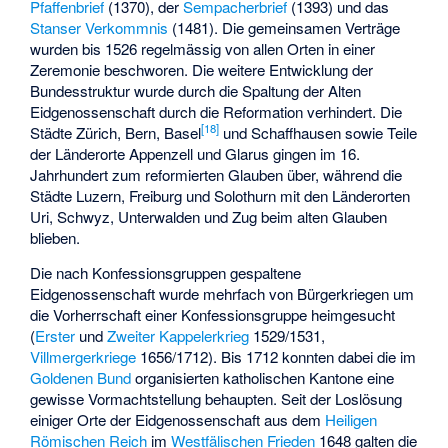
Pfaffenbrief
(1370), der
Sempacherbrief
(1393) und das
Stanser Verkommnis
(1481). Die gemeinsamen Verträge
wurden bis 1526 regelmässig von allen Orten in einer
Zeremonie beschworen. Die weitere Entwicklung der
Bundesstruktur wurde durch die Spaltung der Alten
Eidgenossenschaft durch die Reformation verhindert. Die
[
18
]
Städte Zürich, Bern, Basel
und Schaffhausen sowie Teile
der Länderorte Appenzell und Glarus gingen im 16.
Jahrhundert zum reformierten Glauben über, während die
Städte Luzern, Freiburg und Solothurn mit den Länderorten
Uri, Schwyz, Unterwalden und Zug beim alten Glauben
blieben.
Die nach Konfessionsgruppen gespaltene
Eidgenossenschaft wurde mehrfach von Bürgerkriegen um
die Vorherrschaft einer Konfessionsgruppe heimgesucht
(
Erster
und
Zweiter Kappelerkrieg
1529/1531,
Villmergerkriege
1656/1712). Bis 1712 konnten dabei die im
Goldenen Bund
organisierten katholischen Kantone eine
gewisse Vormachtstellung behaupten. Seit der Loslösung
einiger Orte der Eidgenossenschaft aus dem
Heiligen
Römischen Reich
im
Westfälischen Frieden
1648 galten die