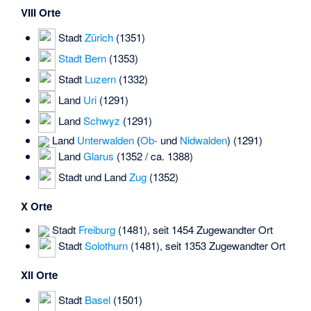
VIII Orte
Stadt
Zürich
(1351)
Stadt Bern
(1353)
Stadt
Luzern
(1332)
Land
Uri
(1291)
Land
Schwyz
(1291)
Land
Unterwalden
(
Ob-
und
Nidwalden
) (1291)
Land
Glarus
(1352 / ca. 1388)
Stadt und Land
Zug
(1352)
X Orte
Stadt
Freiburg
(1481), seit 1454 Zugewandter Ort
Stadt
Solothurn
(1481), seit 1353 Zugewandter Ort
XII Orte
Stadt
Basel
(1501)