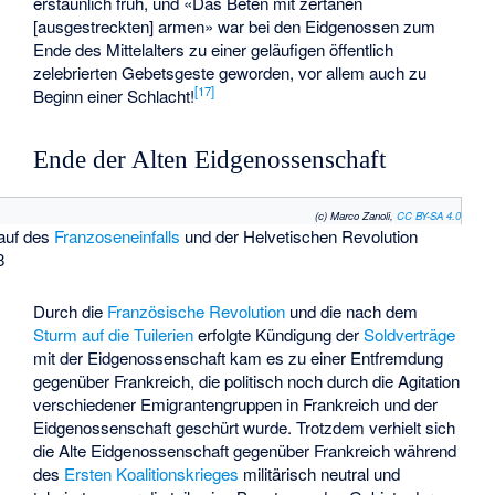
erstaunlich früh, und «Das Beten mit zertanen
[ausgestreckten] armen» war bei den Eidgenossen zum
Ende des Mittelalters zu einer geläufigen öffentlich
zelebrierten Gebetsgeste geworden, vor allem auch zu
[
17
]
Beginn einer Schlacht!
Ende der Alten Eidgenossenschaft
(c) Marco Zanoli,
CC BY-SA 4.0
auf des
Franzoseneinfalls
und der Helvetischen Revolution
8
Durch die
Französische Revolution
und die nach dem
Sturm auf die Tuilerien
erfolgte Kündigung der
Soldverträge
mit der Eidgenossenschaft kam es zu einer Entfremdung
gegenüber Frankreich, die politisch noch durch die Agitation
verschiedener Emigrantengruppen in Frankreich und der
Eidgenossenschaft geschürt wurde. Trotzdem verhielt sich
die Alte Eidgenossenschaft gegenüber Frankreich während
des
Ersten Koalitionskrieges
militärisch neutral und