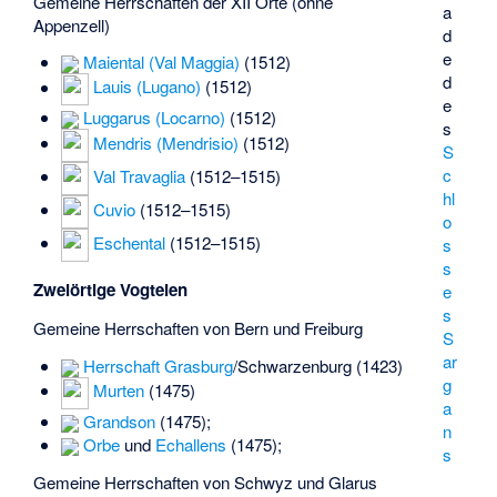
Gemeine Herrschaften der XII Orte (ohne
a
Appenzell)
d
e
Maiental (Val Maggia)
(1512)
d
Lauis (Lugano)
(1512)
e
Luggarus (Locarno)
(1512)
s
Mendris (Mendrisio)
(1512)
S
c
Val Travaglia
(1512–1515)
hl
Cuvio
(1512–1515)
o
Eschental
(1512–1515)
s
s
Zweiörtige Vogteien
e
s
Gemeine Herrschaften von Bern und Freiburg
S
ar
Herrschaft Grasburg
/Schwarzenburg (1423)
g
Murten
(1475)
a
Grandson
(1475);
n
Orbe
und
Echallens
(1475);
s
Gemeine Herrschaften von Schwyz und Glarus