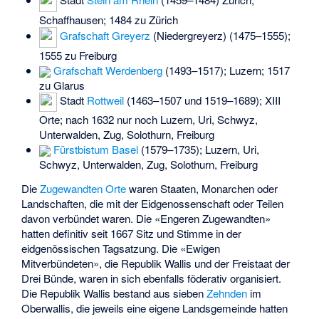
Schaffhausen; 1484 zu Zürich
Grafschaft Greyerz
(Niedergreyerz) (1475–1555);
1555 zu Freiburg
Grafschaft Werdenberg
(1493–1517); Luzern; 1517
zu Glarus
Stadt
Rottweil
(1463–1507 und 1519–1689); XIII
Orte; nach 1632 nur noch Luzern, Uri, Schwyz,
Unterwalden, Zug, Solothurn, Freiburg
Fürstbistum Basel
(1579–1735); Luzern, Uri,
Schwyz, Unterwalden, Zug, Solothurn, Freiburg
Die
Zugewandten Orte
waren Staaten, Monarchen oder
Landschaften, die mit der Eidgenossenschaft oder Teilen
davon verbündet waren. Die «Engeren Zugewandten»
hatten definitiv seit 1667 Sitz und Stimme in der
eidgenössischen Tagsatzung. Die «Ewigen
Mitverbündeten», die Republik Wallis und der Freistaat der
Drei Bünde, waren in sich ebenfalls föderativ organisiert.
Die Republik Wallis bestand aus sieben
Zehnden
im
Oberwallis, die jeweils eine eigene Landsgemeinde hatten