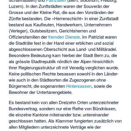
Luzern). In den Zunftstädten waren der Souverän der
Grosse und der Kleine Rat, die aus den Vorständen der
Zünfte bestanden. Die «Herrenschicht» in einer Zunftstadt
bestand aus Kaufleuten, Handwerkern, Unternehmern
(Verleger), Gutsbesitzern, Gerichtsherren und
Offiziersfamilien der
fremden Dienste
. Im Patriziat waren
die Stadträte fest in der Hand einer erblichen und sozial
abgeschlossenen Oberschicht aus Land- und Militäradel.
Besondere Bedeutung kam hierbei der Stadt Bern zu, die
als grösste Stadtrepublik nördlich der Alpen hinsichtlich
ihrer Regierungsstruktur oft mit Venedig verglichen wurde.
Keine politischen Rechte besassen sowohl in den Länder-
wie auch in den Städteorten die Zugezogenen ohne
Bürgerrecht, die sogenannten
Hintersassen
, sowie die
Bewohner der Untertanengebiete.
Es bestand kein von allen Dreizehn Orten unterzeichneter
Bundesvertrag, sondern nur eine Reihe von Bündnissen,
die einzelne Kantone miteinander bzw. untereinander
geschlossen hatten. Als Klammer fungierten zusätzlich von
allen Mitgliedern unterzeichnete Verträge wie der