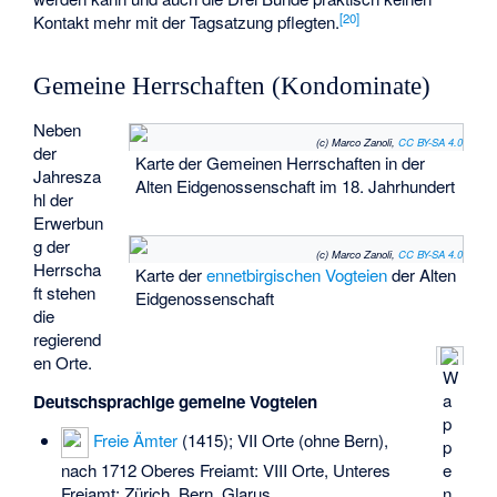
[
20
]
Kontakt mehr mit der Tagsatzung pflegten.
Gemeine Herrschaften (Kondominate)
Neben
(c) Marco Zanoli,
CC BY-SA 4.0
der
Karte der Gemeinen Herrschaften in der
Jahresza
Alten Eidgenossenschaft im 18. Jahrhundert
hl der
Erwerbun
g der
(c) Marco Zanoli,
CC BY-SA 4.0
Herrscha
Karte der
ennetbirgischen Vogteien
der Alten
ft stehen
Eidgenossenschaft
die
regierend
en Orte.
W
a
Deutschsprachige gemeine Vogteien
p
Freie Ämter
(1415); VII Orte (ohne Bern),
p
nach 1712 Oberes Freiamt: VIII Orte, Unteres
e
Freiamt: Zürich, Bern, Glarus
n