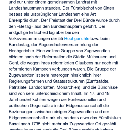
und nur unter einem gemeinsamen Landrat mit
Landeshauptmann standen. Der Fürstbischof von Sitten
besass als ursprünglicher Landesherr eine Art
Ehrenpräsidium. Der Freistaat der Drei Bünde wurde durch
den «Beitag» aus den Bundeshäuptern geführt. Der
endgültige Entscheid lag aber bei den
Volksversammlungen der 55
Hochgerichte
bzw. beim
Bundestag, der Abgeordnetenversammlung der
Hochgerichte. Eine weitere Gruppe von Zugewandten
bildeten nach der Reformation die Städte Mülhausen und
Genf, die wegen ihres reformierten Glaubens nur noch mit
reformierten Kantonen verbunden waren. Die Gruppe der
Zugewandten ist sehr heterogen hinsichtlich ihrer
Regierungsformen und Staatsstrukturen (Zunftstädte,
Patriziate, Landschaften, Monarchien), und die Bündnisse
sind von sehr unterschiedlichem Inhalt. Im 17. und 18.
Jahrhundert kühlten wegen der konfessionellen und
politischen Gegensätze in der Eidgenossenschaft die
Beziehungen zwischen einigen Zugewandten und der
Eidgenossenschaft stark ab, so dass etwa das Fürstbistum
Basel nach 1735 nicht mehr als Zugewandter Ort gezählt
werden kann und auch die Drei Bünde praktisch keinen