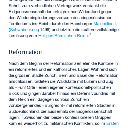
Schritt zum verbindlichen Vertragswerk verdankt die
Eidgenossenschaft den erfolgreichen Widerstand gegen
den Wiedereingliederungsversuch des eidgenössischen
Territoriums ins Reich durch den Habsburger
Maximilian I.
(
Schwabenkrieg
1499) und letztlich die spätere vollständige
[
1
]
Loslösung vom
Heiligen Römischen Reich
.
Reformation
Nach dem Beginn der Reformation zerfielen die Kantone in
ein reformiertes und ein katholisches Lager: Während sich
die grossen Städte Zürich, Bern und Basel der Reformation
anschlossen, bildeten die Waldstätte mit Luzern und Zug
als «Fünf Orte» einen eigenen konfessionell-politischen
Block und gingen darüber hinaus ein Defensivbündnis mit
dem Reich ein; dagegen schloss Zürich ein
vorübergehendes «
Burgrecht
» mit reformierten Städten in
Süddeutschland, die ausserhalb der Eidgenossenschaft
[
9
]
lagen.
Zwischen den beiden konfessionellen Gruppen
kam es wiederholt zu militärischen Konflikten, so im
Ersten