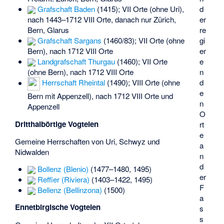
Grafschaft Baden
(1415); VII Orte (ohne Uri),
d
nach 1443–1712 VIII Orte, danach nur Zürich,
er
Bern, Glarus
re
Grafschaft Sargans
(1460/83); VII Orte (ohne
gi
Bern), nach 1712 VIII Orte
er
Landgrafschaft Thurgau
(1460); VII Orte
e
(ohne Bern), nach 1712 VIII Orte
n
d
Herrschaft Rheintal
(1490); VIII Orte (ohne
e
Bern mit Appenzell), nach 1712 VIII Orte und
n
Appenzell
O
Dritthalbörtige Vogteien
rt
e
Gemeine Herrschaften von Uri, Schwyz und
a
Nidwalden
n
d
Bollenz (Blenio)
(1477–1480, 1495)
er
Reffier (Riviera)
(1403–1422, 1495)
F
Bellenz (Bellinzona)
(1500)
a
Ennetbirgische Vogteien
s
s