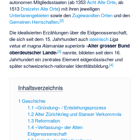
autonomen Mitgliedsstaaten (ab 1353
Acht Alte Orte
, ab
1513
Dreizehn Alte Orte
) mit ihren jeweiligen
Untertanengebieten
sowie den
Zugewandten Orten
und den
[
2
]
Gemeinen Herrschaften
.
Die idealisierten Erzählungen über die Eidgenossenschaft,
die sich seit dem 15. Jahrhundert auch
lateinisch
Liga
vetus et magna Alamaniae superioris
‹Alter grosser Bund
[
3
]
oberdeutscher Lande›
nannte, bildeten seit dem 16.
Jahrhundert ein zentrales Element eidgenössischer und
[
4
]
später schweizerisch-nationaler Identitätsbildung.
Inhaltsverzeichnis
1
Geschichte
1.1
«Gründung» / Entstehungsprozess
1.2
Alter Zürichkrieg und Stanser Verkommnis
1.3
Reformation
1.4
«Verfassung» der Alten
Eidgenossenschaft