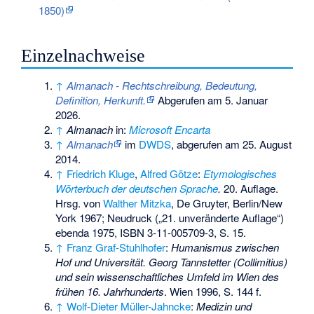
1850)
Einzelnachweise
↑
Almanach - Rechtschreibung, Bedeutung,
Definition, Herkunft.
Abgerufen am 5. Januar
2026
.
↑
Almanach
in:
Microsoft Encarta
↑
Almanach
im
DWDS
, abgerufen am 25. August
2014.
↑
Friedrich Kluge
,
Alfred Götze
:
Etymologisches
Wörterbuch der deutschen Sprache
.
20. Auflage.
Hrsg. von
Walther Mitzka
, De Gruyter, Berlin/New
York 1967; Neudruck („21. unveränderte Auflage“)
ebenda 1975,
ISBN 3-11-005709-3
, S. 15.
↑
Franz Graf-Stuhlhofer
:
Humanismus zwischen
Hof und Universität. Georg Tannstetter (Collimitius)
und sein wissenschaftliches Umfeld im Wien des
frühen 16. Jahrhunderts
. Wien 1996, S. 144 f.
↑
Wolf-Dieter Müller-Jahncke
:
Medizin und