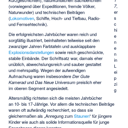
Kurzgeschichten), naturkundlichen Sachberichten
7
,
(vorwiegend über Expeditionen, fremde Völker,
er
Naturwunder) und technischen Beiträgen
s
(
Lokomotiven
, Schiffe, Hoch- und Tiefbau, Radio-
c
und Fernsehtechnik).
hi
Die erfolgreichsten Jahrbücher waren reich und
e
sorgfältig illustriert, beinhalteten teilweise seit den
n
zwanziger Jahren Farbtafeln und ausklappbare
e
Explosionsdarstellungen
sowie reich geschmückte,
n
stabile Einbände. Der Schriftsatz war, damals eher
in
unüblich, abwechslungsreich und sauber gestaltet
L
und mehrspaltig. Wegen der aufwendigen
ei
Aufmachung waren insbesondere
Der Gute
p
Kamerad
und
Das Neue Universum
preislich eher
zi
im oberen Segment angesiedelt.
g
Altersmäßig richteten sich die meisten Jahrbücher
an 10- bis 17-Jährige. Vor allem die technischen Beiträge
waren oft aufwändig recherchiert, so dass sie
gleichermaßen als „Anregung zum
Staunen
“ für jüngere
Kinder wie auch als solide Informationsquelle für junge
Erwachsene dienen konnten.