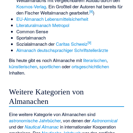
Weltalmanachs mit vergleichbarem Aufbau durch den
Kosmos-Verlag
. Ein Großteil der Autoren hat bereits für
[
8
]
den Fischer Weltalmanach gearbeitet.
)
EU-Almanach Lebensmittelsicherheit
Literaturalmanach Metropol
Common Sense
Sportalmanach
[
9
]
Sozialalmanach der
Caritas Schweiz
Almanach deutschsprachiger Schriftstellerärzte
Bis heute gibt es noch Almanache mit
literarischen
,
künstlerischen
,
sportlichen
oder
ortsgeschichtlichen
Inhalten.
Weitere Kategorien von
Almanachen
Eine weitere Kategorie von Almanachen sind
astronomische Jahrbücher
, von denen der
Astronomical
und der
Nautical Almanac
in internationaler Kooperation
erscheinen. Das
Nautische Jahrbuch
war das amtliche