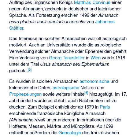
Auftrag des ungarischen Königs
Matthias Corvinus
einen
neuen Almanach, gedruckt in deutscher und lateinischer
Sprache. Als Fortsetzung erschien 1499 der
Almanach
nova plurimis annis venturis inserentia
von
Johannes
Stöffler
.
Das Interesse an solchen Almanachen war oft astrologisch
motiviert. Auch an Universitäten wurde die astrologische
Verwendung solcher Almanache oder Ephemeriden gelehrt.
Eine Vorlesung von
Georg Tannstetter
in
Wien
wurde 1518
unter dem Titel
Usus almanach seu Ephemeridum
[
5
]
gedruckt.
Es wurden in solchen Almanachen
astronomische
und
kalendarische Daten,
astrologische
Notizen und
[
6
]
Prophezeiungen
sowie weitere Inhalte
hinzugefügt. Im 17.
Jahrhundert wurde es üblich, auch Nachrichten mit zu
drucken. Zum Beispiel enthielt der ab 1679 in
Paris
erscheinende französische königliche Almanach
(Almanache royal)
unter anderem Informationen über die
Hoffeste, Messen, Märkte und Münzplätze. Ab 1699
enthielt er außerdem die
Genealogie
des französischen