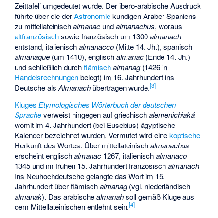
Zeittafel’ umgedeutet wurde. Der ibero-arabische Ausdruck
führte über die der
Astronomie
kundigen Araber Spaniens
zu mittellateinisch
almanac
und
almanachus
, woraus
altfranzösisch
sowie französisch um 1300
almanach
entstand, italienisch
almanacco
(Mitte 14. Jh.), spanisch
almanaque
(um 1410), englisch
almanac
(Ende 14. Jh.)
und schließlich durch
flämisch
almanag
(1426 in
Handelsrechnungen
belegt) im 16. Jahrhundert ins
[
3
]
Deutsche als
Almanach
übertragen wurde.
Kluges
Etymologisches Wörterbuch der deutschen
Sprache
verweist hingegen auf griechisch
alemenichiaká
womit im 4. Jahrhundert (bei Eusebius) ägyptische
Kalender bezeichnet wurden. Vermutet wird eine
koptische
Herkunft des Wortes. Über mittellateinisch
almanachus
erscheint englisch
almanac
1267, italienisch
almanaco
1345 und im frühen 15. Jahrhundert französisch
almanach
.
Ins Neuhochdeutsche gelangte das Wort im 15.
Jahrhundert über flämisch
almanag
(vgl. niederländisch
almanak
). Das arabische
almanah
soll gemäß Kluge aus
[
4
]
dem Mittellateinischen entlehnt sein.