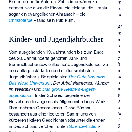
Printmedium für Autoren. Zahlreiche wären zu
m
nennen, wie etwa die Eidora, die
Helena
, die
Urania
,
m
sogar ein evangelischer Almanach – die
er
Christoterpe
– fand sein Publikum.
-
Al
m
Kinder- und Jugendjahrbücher
a
n
a
Vom ausgehenden 19. Jahrhundert bis zum Ende
c
des 20. Jahrhunderts gehörten Jahr- und
h
Sammelbücher sowie illustrierte Jugendkalender zu
a
den auflagenstärksten und einflussreichsten
uf
Jugendbüchern. Beispiele sind
Der Gute Kamerad
,
d
Das Neue Universum
,
Der Arbeitskamerad
,
Wunder
a
im Weltraum
und
Das große Readers-Digest-
s
Jugendbuch
. In der Schweiz begleitete der
J
Helveticus
die Jugend als Allgemeinbildungs-Werk
a
über mehrere Generationen. Diese Bücher
hr
bestanden aus einer lockeren Sammlung von
1
kürzeren fiktiven Geschichten (darunter die ersten
8
in Deutschland veröffentlichten
Science-Fiction
-
1