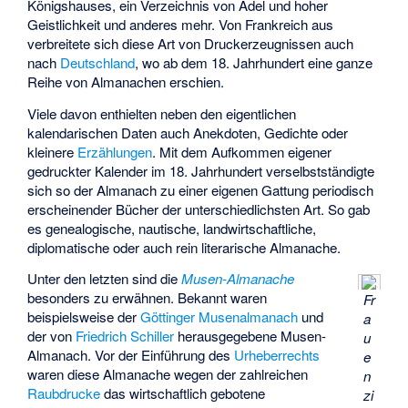
Königshauses, ein Verzeichnis von Adel und hoher
Geistlichkeit und anderes mehr. Von Frankreich aus
verbreitete sich diese Art von Druckerzeugnissen auch
nach
Deutschland
, wo ab dem 18. Jahrhundert eine ganze
Reihe von Almanachen erschien.
Viele davon enthielten neben den eigentlichen
kalendarischen Daten auch Anekdoten, Gedichte oder
kleinere
Erzählungen
. Mit dem Aufkommen eigener
gedruckter Kalender im 18. Jahrhundert verselbstständigte
sich so der Almanach zu einer eigenen Gattung periodisch
erscheinender Bücher der unterschiedlichsten Art. So gab
es genealogische, nautische, landwirtschaftliche,
diplomatische oder auch rein literarische Almanache.
Unter den letzten sind die
Musen-Almanache
besonders zu erwähnen. Bekannt waren
Fr
beispielsweise der
Göttinger Musenalmanach
und
a
der von
Friedrich Schiller
herausgegebene Musen-
u
Almanach. Vor der Einführung des
Urheberrechts
e
waren diese Almanache wegen der zahlreichen
n
Raubdrucke
das wirtschaftlich gebotene
zi