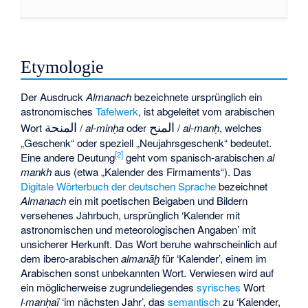
Etymologie
Der Ausdruck
Almanach
bezeichnete ursprünglich ein
astronomisches
Tafelwerk
, ist abgeleitet vom arabischen
المنح
المنحة
Wort
/
al-minḥa
oder
/
al-manḥ
, welches
„Geschenk“ oder speziell „Neujahrsgeschenk“ bedeutet.
[
2
]
Eine andere Deutung
geht vom spanisch-arabischen
al
mankh
aus (etwa „Kalender des Firmaments“). Das
Digitale Wörterbuch der deutschen Sprache
bezeichnet
Almanach
ein mit poetischen Beigaben und Bildern
versehenes Jahrbuch, ursprünglich ‘Kalender mit
astronomischen und meteorologischen Angaben’ mit
unsicherer Herkunft. Das Wort beruhe wahrscheinlich auf
dem ibero-arabischen
almanāḫ
für ‘Kalender’, einem im
Arabischen sonst unbekannten Wort. Verwiesen wird auf
ein möglicherweise zugrundeliegendes
syrisches
Wort
l·manḥaï
‘im nächsten Jahr’, das
semantisch
zu ‘Kalender,