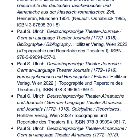
Geschichte der deutschen Taschenbücher und
Almanache aus der klassisch-romantischen Zeit
.
Heimeran, München 1954. (Neuaufl. Osnabrück 1985,
ISBN 3-87898-301-8
)
Paul S. Ulrich:
Deutschsprachige Theater-Journale /
German-Language Theater Journals (1772–1918).
Bibliographie / Bibliography
. Hollitzer Verlag, Wien 2022
(=Topographie und Repertoire des Theaters I),
ISBN
978-3-99094-057-0
.
Paul S. Ulrich:
Deutschsprachige Theater-Journale /
German-Language Theater Journals (1772–1918).
Herausgeberinnen und Herausgeber / Editors
. Hollitzer
Verlag, Wien 2022 (=Topographie und Repertoire des
Theaters II),
ISBN 978-3-99094-059-4
.
Paul S. Ulrich:
Deutschsprachige Theater-Almanache
und Journale / German-Language Theater Almanacs
and Journals (1772–1918). Spielpläne / Repertoires
.
Hollitzer Verlag, Wien 2022 (Topographie und
Repertoire des Theaters III),
ISBN 978-3-99094-061-7
.
Paul S. Ulrich:
Deutschsprachige Theater-Almanache /
German-language Theater Almanacs (1772–1918).