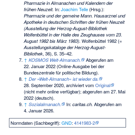
Pharmazie in Almanachen und Kalendern der
frühen Neuzeit.
In:
Joachim Telle
(Hrsg.):
Pharmazie und der gemeine Mann. Hausarznei und
Apotheke in deutschen Schriften der frühen Neuzeit
(Ausstellung der Herzog-August-Bibliothek
Wolfenbüttel in der Halle des Zeughauses vom 23.
August 1982 bis März 1983).
Wolfenbüttel 1982 (=
Ausstellungskataloge der Herzog-August-
Bibliothek
, 36), S. 35–42.
↑
KOSMOS Welt-Almanach.
Abgerufen am
22. Januar 2022
(Online-Ausgabe bei der
Bundeszentrale für politische Bildung).
↑
Der »Welt-Almanach« ist wieder da.
28. September 2020, archiviert vom
Original
(nicht mehr online verfügbar)
;
abgerufen am 27. Mai
2022
(deutsch).
↑
Sozialalmanach.
In:
caritas.ch.
Abgerufen am
4. Januar 2026
.
Normdaten (Sachbegriff):
GND
:
4141983-2