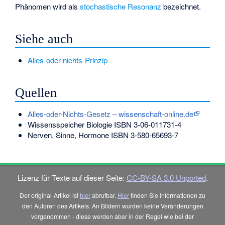
Phänomen wird als
stochastische Resonanz
bezeichnet.
Siehe auch
Alles-oder-nichts-Prinzip
Quellen
Alles-oder-Nichts-Gesetz – wissenschaft-online.de
Wissensspeicher Biologie
ISBN 3-06-011731-4
Nerven, Sinne, Hormone
ISBN 3-580-65693-7
Lizenz für Texte auf dieser Seite:
CC-BY-SA 3.0 Unported
.
Der original-Artikel ist
hier
abrufbar.
Hier
finden Sie Informationen zu
den Autoren des Artikels. An Bildern wurden keine Veränderungen
vorgenommen - diese werden aber in der Regel wie bei der