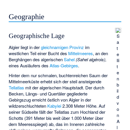
Geographie
Geographische Lage
S
a
Algier liegt in der
gleichnamigen Provinz
im
t
westlichen Teil einer Bucht des
Mittelmeeres
, an den
e
Berghängen des algerischen
Sahel
(Sahel algérois),
lli
eines Ausläufers des
Atlas-Gebirges
.
t
e
Hinter dem nur schmalen, buchtenreichen Saum der
n
Mittelmeerküste erhebt sich der steil ansteigende
b
Tellatlas
mit der algerischen Hauptstadt. Der durch
il
Becken, Längs- und Quertäler gegliederte
d
Gebirgszug erreicht östlich von Algier in der
v
wildzerschluchteten
Kabylei
2.308 Meter Höhe. Auf
o
seiner Südseite fällt der Tellatlas zum Hochland der
n
Schotts (391 Meter bis weit über 1.000 Meter über
A
dem Meeresspiegel) ab, das im Inneren zahlreiche
l