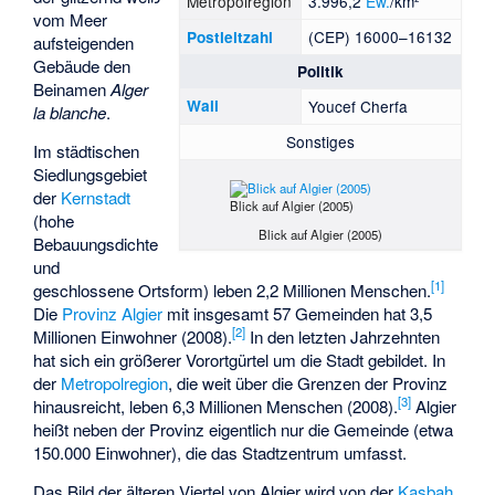
Metropolregion
3.996,2
Ew.
/km²
vom Meer
(CEP) 16000–16132
Postleitzahl
aufsteigenden
Gebäude den
Politik
Beinamen
Alger
Wali
Youcef Cherfa
la blanche
.
Sonstiges
Im städtischen
Siedlungsgebiet
der
Kernstadt
Blick auf Algier (2005)
(hohe
Blick auf Algier (2005)
Bebauungsdichte
und
[
1
]
geschlossene Ortsform) leben 2,2 Millionen Menschen.
Die
Provinz Algier
mit insgesamt 57 Gemeinden hat 3,5
[
2
]
Millionen Einwohner (2008).
In den letzten Jahrzehnten
hat sich ein größerer Vorortgürtel um die Stadt gebildet. In
der
Metropolregion
, die weit über die Grenzen der Provinz
[
3
]
hinausreicht, leben 6,3 Millionen Menschen (2008).
Algier
heißt neben der Provinz eigentlich nur die Gemeinde (etwa
150.000 Einwohner), die das Stadtzentrum umfasst.
Das Bild der älteren Viertel von Algier wird von der
Kasbah