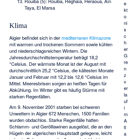
Rouiba (5): Rouiba, Réghaïa, Heraoua, Aïn
e
Taya, El Marsa
kt
o
ni
Klima
s
c
Algier befindet sich in der
mediterranen
Klimazone
h
mit warmen und trockenen Sommern sowie kühlen
er
und niederschlagsreichen Wintern. Die
G
Jahresdurchschnittstemperatur beträgt 18,2
re
°Celsius. Der wärmste Monat ist der August mit
n
durchschnittlich 25,2 °Celsius, die kältesten Monate
z
Januar und Februar mit 12,2 bis 12,6 °Celsius im
v
Mittel. Meeresbrisen sorgen an heißen Tagen für
er
Abkühlung. Im Winter gibt es häufig Stürme mit
la
starken Regenfällen.
uf
Am 9. November 2001 starben bei schweren
i
Unwettern in Algier 672 Menschen, 1500 Familien
m
wurden obdachlos. Starke Regenfälle hatten
A
Schlamm- und Gerölllawinen ausgelöst, die an den
tl
Hügeln der algerischen Hauptstadt gelegene, leicht
a