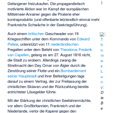
)
Gefangener freizukaufen. Die propagandistisch
motivierte Aktion war im Kampf der europäischen
Mittelmeer-Anrainer gegen die Piraterie eher
kontraproduktiv (und offenbarte letztendlich einmal mehr
Frankreichs Schwäche in der Seekriegsführung).
Auch einem
britischen
Geschwader von 19
Kriegsschiffen unter dem Kommando von
Edward
T
Pellew
, unterstützt von 11
niederländischen
h
Fregatten unter dem Befehl von
Theodorus Frederik
o
van Capellen
, gelang es am 27. August 1816 nicht,
m
die Stadt zu erobern. Allerdings zwang die
a
Streitmacht den Dey Omar von Algier durch die
s
Zerstörung seiner Flotte und ein
Bombardement
L
seiner Hauptstadt
und ihrer Befestigungen tags
u
darauf zu einem Vertrag, der zur Freilassung der
n
christlichen Sklaven und der Rückzahlung bereits
y
:
entrichteter Lösegelder führte.
D
ie
Mit der Stärkung der christlichen Seefahrermächte,
B
vor allem Großbritannien, Frankreich und der
e
Niederlande, verlor die Kaperei gegen den