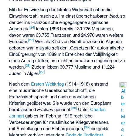
Mit der Entwicklung der lokalen Wirtschaft nahm die
Einwohnerzahl rasch zu. Im einst überschaubaren
bled
, so
der der ins Französische eingegangene algerische
[
24
]
Ausdruck,
lebten 1896 bereits 130.726 Menschen,
davon waren 63.755 Franzosen und 24.970 waren weitere
[
27
]
Europäer.
Wer als Kind von Nichtfranzosen in Algerien
geboren war, musste seit den „Gesetzen für automatische
Einbürgerung“ von 1889 mit Erreichen der Volljährigkeit
einen Antrag stellen, um nicht automatisch eingebürgert zu
[
25
]
werden.
Zudem lebten 30.777 Muslime und 11.224
[
27
]
Juden in Algier.
Nach dem
Ersten Weltkrieg
(1914–1918) entstand
eine muslimische Gesellschaftsschicht, die
Al
Französisch sprach und nach europäischen
b
Kriterien gebildet war. Sie wurde von den Europäern
er
[
30
]
herablassend
Évolués
genannt.
Unter
Charles
t
Jonnart
gab es im Februar 1919 rechtliche
M
Verbesserungen für muslimische Kriegsveteranen,
ar
[
30
]
mit Anstellungen und Einbürgerungen,
die große
q
Mehrheit verblieb unter dem
Code de l’indigénat
.
u