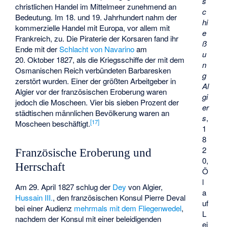
s
christlichen Handel im Mittelmeer zunehmend an
c
Bedeutung. Im 18. und 19. Jahrhundert nahm der
hi
kommerzielle Handel mit Europa, vor allem mit
e
Frankreich, zu. Die Piraterie der Korsaren fand ihr
ß
Ende mit der
Schlacht von Navarino
am
u
20. Oktober 1827, als die Kriegsschiffe der mit dem
n
Osmanischen Reich verbündeten Barbaresken
g
zerstört wurden. Einer der größten Arbeitgeber in
Al
Algier vor der französischen Eroberung waren
gi
jedoch die Moscheen. Vier bis sieben Prozent der
er
städtischen männlichen Bevölkerung waren an
s
,
[
17
]
Moscheen beschäftigt.
1
8
2
Französische Eroberung und
0,
Herrschaft
Ö
l
Am 29. April 1827 schlug der
Dey
von Algier,
a
Hussain III.
, den französischen Konsul Pierre Deval
uf
bei einer Audienz
mehrmals mit dem Fliegenwedel
,
L
nachdem der Konsul mit einer beleidigenden
ei