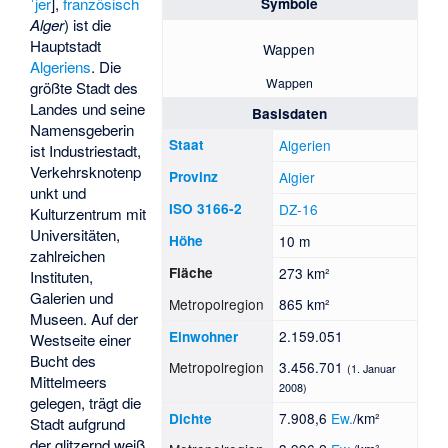
ˈjer
],
französisch
Symbole
Alger
) ist die
Hauptstadt
Wappen
Algeriens
. Die
Wappen
größte Stadt des
Landes und seine
Basisdaten
Namensgeberin
Staat
Algerien
ist Industriestadt,
Verkehrsknotenp
Provinz
Algier
unkt und
ISO 3166-2
DZ-16
Kulturzentrum mit
Universitäten,
Höhe
10 m
zahlreichen
Fläche
273 km²
Instituten,
Galerien und
Metropolregion
865 km²
Museen. Auf der
2.159.051
Einwohner
Westseite einer
Bucht des
Metropolregion
3.456.701
(1. Januar
Mittelmeers
2008)
gelegen, trägt die
7.908,6
Ew.
/km²
Dichte
Stadt aufgrund
der glitzernd weiß