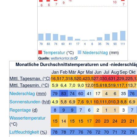
10
9
7
7
6
6
79
83
74
60
41
17
4
6
35
76
93
111
_
Temperatur
(°C)
_
Niederschlag
(mm)
Quelle:
wetterkontor.de
Monatliche Durchschnittstemperaturen und -niederschläg
Jan
Feb
Mär
Apr
Mai
Jun
Jul
Aug
Sep
Okt
Mittl. Tagesmax. (°C)
16,5
17,3
18,5
20,4
23,5
27,0
30,6
31,2
29,2
25,1
Mittl. Tagesmin. (°C)
5,9
6,4
7,0
9,0
12,0
15,6
18,5
19,1
17,1
13,7
Niederschlag
(
mm
)
79
83
74
60
41
17
4
6
35
76
Sonnenstunden
(
h/d
)
4,9
5,8
6,9
7,6
9,1
10,1
11,0
10,3
8,8
6,9
Regentage
(
d
)
8
9
9
7
6
2
1
1
3
7
Wassertemperatur
15
14
15
15
17
20
23
24
23
21
(°C)
Luftfeuchtigkeit
(
%
)
78
78
77
76
76
72
70
71
72
73