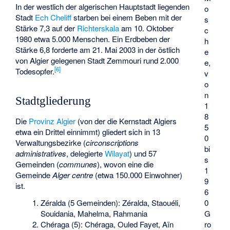
In der westlich der algerischen Hauptstadt liegenden
o
Stadt
Ech Cheliff
starben bei einem Beben mit der
s
Stärke 7,3 auf der
Richterskala
am 10. Oktober
c
1980 etwa 5.000 Menschen. Ein Erdbeben der
h
Stärke 6,8 forderte am 21. Mai 2003 in der östlich
e
von Algier gelegenen Stadt
Zemmouri
rund 2.000
e,
[
6
]
Todesopfer.
v
o
n
Stadtgliederung
1
8
Die
Provinz Algier
(von der die Kernstadt Algiers
5
etwa ein Drittel einnimmt) gliedert sich in 13
0
Verwaltungsbezirke (
circonscriptions
bi
administratives
, delegierte
Wilayat
) und 57
s
Gemeinden (
communes
), wovon eine die
1
Gemeinde
Alger centre
(etwa 150.000 Einwohner)
9
ist.
6
0
Zéralda (5 Gemeinden): Zéralda, Staouéli,
G
Souidania, Mahelma, Rahmania
ro
Chéraga (5): Chéraga, Ouled Fayet, Aïn