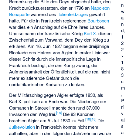
Bemerkung die Bitte des Deys abgelehnt hatte, den
n
Kredit zurückzuerstatten, den er 1796 an
Napoleon
w
Bonaparte
während des
Italienfeldzuges
gewährt
a
hatte. Für die in Frankreich regierenden
Bourbonen
n
war dies ein Anschlag auf die Ehre ihres Landes.
d,
Und so nahm der französische König
Karl X.
diesen
1
Zwischenfall zum Vorwand, dem Dey den Krieg zu
2
erklären. Am 16. Juni 1827 begann eine dreijährige
2
Blockade des Hafens von Algier. In erster Linie war
×
dieser Schritt durch die innenpolitische Lage in
1
Frankreich bedingt, die den König zwang, die
8
Aufmerksamkeit der Öffentlichkeit auf die real nicht
3
mehr existierende Gefahr durch die
c
nordafrikanischen Korsaren zu lenken.
m
,
Der Militärschlag gegen Algier erfolgte 1830, als
P
Karl X. politisch am Ende war. Die Niederlage der
ri
Osmanen in
Staoueli
machte den rund 37.000
v
[
18
]
Invasoren den Weg frei.
Die 83 Kanonen
at
[
10
]
[
18
]
brachten Algier am 5. Juli 1830 zu Fall.
Die
s
Julirevolution
in Frankreich konnte nicht mehr
a
aufhalten, aber in den folgenden Jahrzehnten wurde