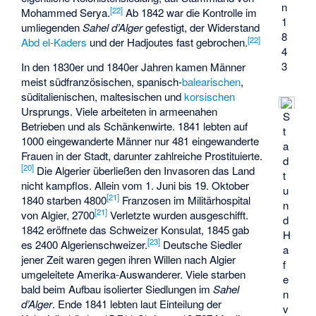
n
[
22
]
Mohammed Serya
.
Ab 1842 war die Kontrolle im
1
umliegenden
Sahel d’Alger
gefestigt, der Widerstand
8
[
22
]
Abd el-Kaders
und der
Hadjoutes
fast gebrochen.
4
3
In den 1830er und 1840er Jahren kamen Männer
meist südfranzösischen, spanisch-
balearischen
,
süditalienischen, maltesischen und
korsischen
Ursprungs. Viele arbeiteten in armeenahen
S
Betrieben und als Schänkenwirte. 1841 lebten auf
t
1000 eingewanderte Männer nur 481 eingewanderte
a
Frauen in der Stadt, darunter zahlreiche Prostituierte.
d
[
20
]
Die Algerier überließen den Invasoren das Land
t
nicht kampflos. Allein vom 1. Juni bis 19. Oktober
u
[
21
]
1840 starben 4800
Franzosen im Militärhospital
n
[
21
]
von Algier, 2700
Verletzte wurden ausgeschifft.
d
1842 eröffnete das Schweizer Konsulat, 1845 gab
H
[
23
]
es 2400
Algerienschweizer
.
Deutsche Siedler
a
jener Zeit waren gegen ihren Willen nach Algier
f
umgeleitete Amerika-Auswanderer. Viele starben
e
bald beim Aufbau isolierter Siedlungen im
Sahel
n
d’Alger
. Ende 1841 lebten laut Einteilung der
v