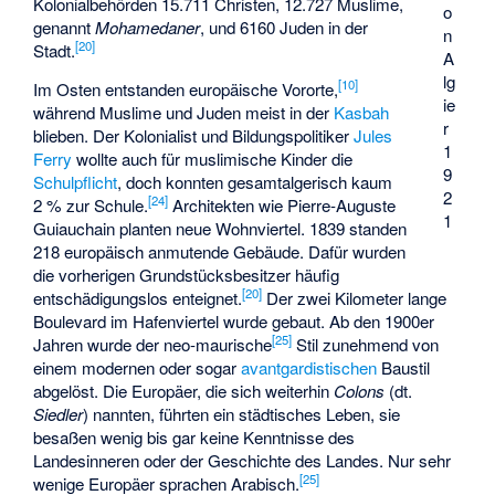
Kolonialbehörden 15.711 Christen, 12.727 Muslime,
o
genannt
Mohamedaner
, und 6160 Juden in der
n
[
20
]
Stadt.
A
lg
[
10
]
Im Osten entstanden europäische Vororte,
ie
während Muslime und Juden meist in der
Kasbah
r
blieben. Der Kolonialist und Bildungspolitiker
Jules
1
Ferry
wollte auch für muslimische Kinder die
9
Schulpflicht
, doch konnten gesamtalgerisch kaum
2
[
24
]
2 % zur Schule.
Architekten wie
Pierre-Auguste
1
Guiauchain
planten neue Wohnviertel. 1839 standen
218 europäisch anmutende Gebäude. Dafür wurden
die vorherigen Grundstücksbesitzer häufig
[
20
]
entschädigungslos enteignet.
Der zwei Kilometer lange
Boulevard im Hafenviertel wurde gebaut. Ab den 1900er
[
25
]
Jahren wurde der neo-maurische
Stil zunehmend von
einem modernen oder sogar
avantgardistischen
Baustil
abgelöst. Die Europäer, die sich weiterhin
Colons
(dt.
Siedler
) nannten, führten ein städtisches Leben, sie
besaßen wenig bis gar keine Kenntnisse des
Landesinneren oder der Geschichte des Landes. Nur sehr
[
25
]
wenige Europäer sprachen Arabisch.