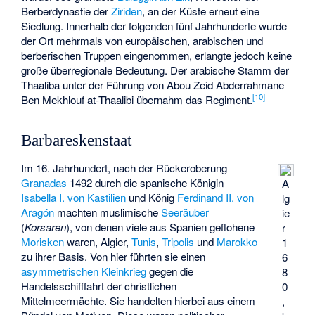
Berberdynastie der
Ziriden
, an der Küste erneut eine
Siedlung. Innerhalb der folgenden fünf Jahrhunderte wurde
der Ort mehrmals von europäischen, arabischen und
berberischen Truppen eingenommen, erlangte jedoch keine
große überregionale Bedeutung. Der arabische Stamm der
Thaaliba unter der Führung von
Abou Zeid Abderrahmane
[
10
]
Ben Mekhlouf at-Thaalibi
übernahm das Regiment.
Barbareskenstaat
Im 16. Jahrhundert, nach der Rückeroberung
Granadas
1492 durch die spanische Königin
A
Isabella I. von Kastilien
und König
Ferdinand II. von
lg
Aragón
machten muslimische
Seeräuber
ie
(
Korsaren
), von denen viele aus Spanien geflohene
r
Morisken
waren, Algier,
Tunis
,
Tripolis
und
Marokko
1
zu ihrer Basis. Von hier führten sie einen
6
asymmetrischen Kleinkrieg
gegen die
8
Handelsschifffahrt der christlichen
0
Mittelmeermächte. Sie handelten hierbei aus einem
,