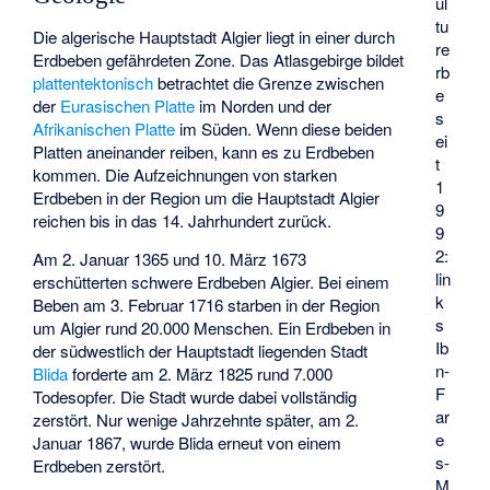
ul
tu
Die algerische Hauptstadt Algier liegt in einer durch
re
Erdbeben gefährdeten Zone. Das Atlasgebirge bildet
rb
plattentektonisch
betrachtet die Grenze zwischen
e
der
Eurasischen Platte
im Norden und der
s
Afrikanischen Platte
im Süden. Wenn diese beiden
ei
Platten aneinander reiben, kann es zu Erdbeben
t
kommen. Die Aufzeichnungen von starken
1
Erdbeben in der Region um die Hauptstadt Algier
9
reichen bis in das 14. Jahrhundert zurück.
9
2:
Am 2. Januar 1365 und 10. März 1673
lin
erschütterten schwere Erdbeben Algier. Bei einem
k
Beben am 3. Februar 1716 starben in der Region
s
um Algier rund 20.000 Menschen. Ein Erdbeben in
Ib
der südwestlich der Hauptstadt liegenden Stadt
n-
Blida
forderte am 2. März 1825 rund 7.000
F
Todesopfer. Die Stadt wurde dabei vollständig
ar
zerstört. Nur wenige Jahrzehnte später, am 2.
e
Januar 1867, wurde Blida erneut von einem
s-
Erdbeben zerstört.
M