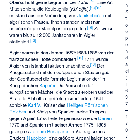
[
15
]
Oberschicht gerne begrünt in den
Fahs
.
Eine Art
n
[
13
]
[
16
]
Mittelschicht, die
Kouloughlis
(
Kul oğlu
),
S
entstand aus der Verbindung von
Janitscharen
mit
t
algerischen Frauen. Ihnen standen meist nur
o
[
16
]
untergeordnete Machtpositionen offen.
Zeitweise
o
waren bis zu 12.000 Janitscharen in Algier
p
[
13
]
stationiert.
e
n
Algier wurde in den Jahren 1682/1683/1688 von der
d
[
16
]
französischen Flotte bombardiert.
1711 wurde
a
[
13
]
Algier von Istanbul faktisch unabhängig.
Der
el
Kriegszustand mit den europäischen Staaten gab
(
der Seeräuberei die formale Legitimation der im
1
Krieg üblichen
Kaperei
. Die Versuche der
6
europäischen Mächte, die Stadt zu erobern und der
3
Piraterie Einhalt zu gebieten, scheiterten. 1541
7
schickte
Karl V.
, Kaiser des
Heiligen Römischen
–
Reiches
und König von Spanien, seine Truppen
1
gegen Algier. Er scheiterte genauso wie die
Dänen
7
1770 und Spanien mit seiner Armee 1775. 1805
0
gelang es
Jérôme Bonaparte
im Auftrag seines
7
Bruders
Napoleon
, eine größere Anzahl italienischer