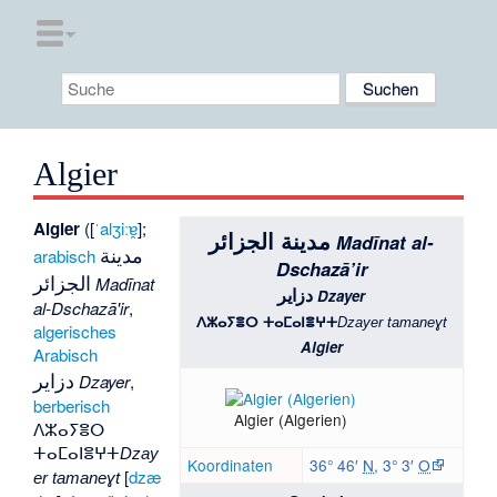
Algier
Algier
([
ˈalʒiːɐ̯
];
مدينة الجزائر
Madīnat al-
مدينة
arabisch
Dschazā’ir
الجزائر
Madīnat
دزاير
Dzayer
al-Dschazā'ir
,
ⴷⵣⴰⵢⴻⵔ ⵜⴰⵎⴰⵏⴻⵖⵜ
Dzayer tamaneɣt
algerisches
Algier
Arabisch
دزاير
Dzayer
,
berberisch
Algier (Algerien)
ⴷⵣⴰⵢⴻⵔ
ⵜⴰⵎⴰⵏⴻⵖⵜ
Dzay
Koordinaten
36° 46′
N
,
3° 3′
O
[
dzæ
er tamaneɣt