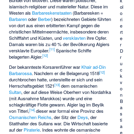
Bündel von Motiven. Diese waren politischer,
k
islamisch-religiöser und materieller Natur. Diese im
ol
Westen als
Barbareskenstaaten
(Barbaresken =
o
Barbaren
oder
Berber
) bezeichneten Gebiete führten
ri
von dort aus einen erbitterten Kampf gegen die
e
christlichen Mittelmeermächte, insbesondere deren
rt
Schifffahrt und Küsten, und
versklavten
ihre Opfer.
e
Damals waren bis zu 40 % der Bevölkerung Algiers
r
[
11
]
versklavte Europäer.
Spanische Schiffe
D
[
12
]
belagerten Algier.
r
u
Der bekannteste Korsarenführer war
Khair ad-Din
c
[
12
]
Barbarossa
. Nachdem er die Belagerung 1518
k
durchbrochen hatte, unterstellte er sich und sein
v
[
13
]
Herrschaftsgebiet 1521
dem osmanischen
o
Sultan
, der auf diese Weise Oberherr von Nordafrika
n
(mit Ausnahme Marokkos) wurde und eine
B
schlagkräftige Flotte gewann. Algier lag im
Beylik
a
[
14
]
von Titteri
,
dieser war formal eine Provinz des
s
Osmanischen Reichs
, der Sitz der
Deys
, der
ti
Statthalter des Sultans war. Die Wirtschaft basierte
a
auf der
Piraterie
. Indes wohnte die osmanische
e