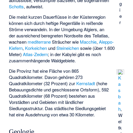
abflusslose, versumpfte Salzseen, die sogenannten
g
Schotts
, aufweist.
i
e
Die meist kurzen Dauerflüsse in der Küstenregion
r
können sich durch heftige Regenfälle in reißende
Ströme verwandeln. In der Umgebung Algiers, an
der ausreichend beregneten Nordseite des Tellatlas,
wachsen
mediterrane
Sträucher wie
Macchie
,
Aleppo-
Kiefern
,
Korkeichen
und
Steineichen
sowie (über 1.600
Meter)
Atlas-Zedern
; in der Kabylei gibt es noch
zusammenhängende Waldgebiete.
Die Provinz hat eine Fläche von 865
Quadratkilometer. Davon gehören 273
K
Quadratkilometer (32 Prozent) zur
Kernstadt
(hohe
a
Bebauungsdichte und geschlossene Ortsform), 592
s
Quadratkilometer (68 Prozent) bestehen aus
b
Vorstädten und Gebieten mit ländlicher
a
Siedlungsstruktur. Das städtische Siedlungsgebiet
h
,
hat eine Ausdehnung von etwa 30 Kilometer.
W
el
tk
Geologie