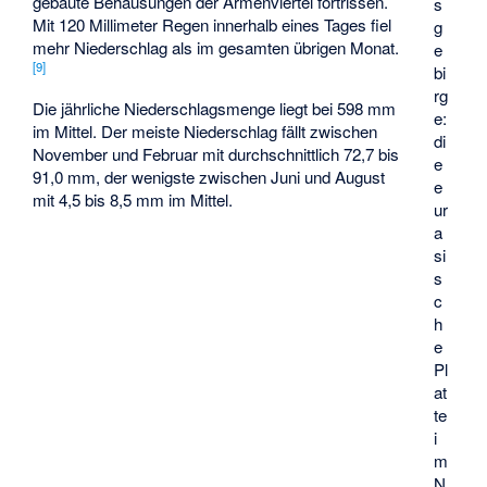
gebaute Behausungen der Armenviertel fortrissen.
s
Mit 120 Millimeter Regen innerhalb eines Tages fiel
g
mehr Niederschlag als im gesamten übrigen Monat.
e
[
9
]
bi
rg
Die jährliche Niederschlagsmenge liegt bei 598 mm
e:
im Mittel. Der meiste Niederschlag fällt zwischen
di
November und Februar mit durchschnittlich 72,7 bis
e
91,0 mm, der wenigste zwischen Juni und August
e
mit 4,5 bis 8,5 mm im Mittel.
ur
a
si
s
c
h
e
Pl
at
te
i
m
N