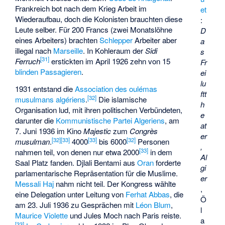
Frankreich bot nach dem Krieg Arbeit im
et
Wiederaufbau, doch die Kolonisten brauchten diese
:
Leute selber. Für 200 Francs (zwei Monatslöhne
D
eines Arbeiters) brachten
Schlepper
Arbeiter aber
a
illegal nach
Marseille
. In Kohleraum der
Sidi
s
[
31
]
Ferruch
erstickten im April 1926 zehn von 15
Fr
blinden Passagieren
.
ei
lu
1931 entstand die
Association des oulémas
ftt
[
32
]
musulmans algériens
.
Die islamische
h
Organisation lud, mit ihren politischen Verbündeten,
e
darunter die
Kommunistische Partei Algeriens
, am
at
7. Juni 1936 im Kino
Majestic
zum
Congrès
er
[
32
]
[
33
]
[
33
]
[
32
]
musulman
.
4000
bis 6000
Personen
,
[
33
]
nahmen teil, von denen nur etwa 2000
in dem
Al
Saal Platz fanden.
Djlali Bentami
aus
Oran
forderte
gi
parlamentarische Repräsentation für die Muslime.
er
Messali Haj
nahm nicht teil. Der Kongress wählte
,
eine Delegation unter Leitung von
Ferhat Abbas
, die
Ö
am 23. Juli 1936 zu Gesprächen mit
Léon Blum
,
l
Maurice Violette
und
Jules Moch
nach Paris reiste.
a
[
33
]