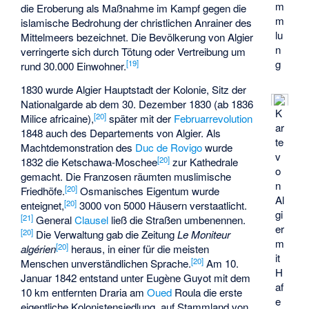
m
die Eroberung als Maßnahme im Kampf gegen die
m
islamische Bedrohung der christlichen Anrainer des
lu
Mittelmeers bezeichnet. Die Bevölkerung von Algier
n
verringerte sich durch Tötung oder Vertreibung um
g
[
19
]
rund 30.000 Einwohner.
1830 wurde Algier Hauptstadt der Kolonie, Sitz der
Nationalgarde ab dem 30. Dezember 1830 (ab 1836
K
[
20
]
Milice africaine
),
später mit der
Februarrevolution
ar
1848 auch des Departements von Algier. Als
te
Machtdemonstration des
Duc de Rovigo
wurde
v
[
20
]
1832 die
Ketschawa-Moschee
zur Kathedrale
o
gemacht. Die Franzosen räumten muslimische
n
[
20
]
Friedhöfe.
Osmanisches Eigentum wurde
Al
[
20
]
enteignet,
3000 von 5000 Häusern verstaatlicht.
gi
[
21
]
General
Clausel
ließ die Straßen umbenennen.
er
[
20
]
Die Verwaltung gab die Zeitung
Le Moniteur
m
[
20
]
algérien
heraus, in einer für die meisten
it
[
20
]
Menschen unverständlichen Sprache.
Am 10.
H
Januar 1842 entstand unter
Eugène Guyot
mit dem
af
10 km entfernten
Draria
am
Oued
Roula die erste
e
eigentliche Kolonistensiedlung, auf Stammland von