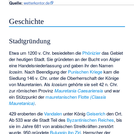
Quelle:
wetterkontor.de
Geschichte
Stadtgründung
Etwa um 1200 v. Chr. besiedelten die
Phönizier
das Gebiet
der heutigen Stadt. Sie gründeten an der Bucht von Algier
eine Handelsniederlassung und gaben ihr den Namen
Icosim
. Nach Beendigung der
Punischen Kriege
kam die
Siedlung 146 v. Chr. unter die Oberherrschaft der Könige
von Mauretanien. Als
Icosium
gehörte sie seit 42 n. Chr.
zur römischen Provinz
Mauretania Caesariensis
und war
ein Stützpunkt der
mauretanischen Flotte
(Classis
Mauretanica)
.
429 eroberten die
Vandalen
unter König
Geiserich
den Ort.
Ab 533 war die Stadt Teil des
Byzantinischen Reiches
, bis
sie im Jahre 681 von arabischen Streitkräften zerstört
wurde. 950 gründete
Buluggin ibn Ziri
, Herrscher der