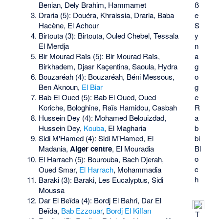
ß
Benian, Dely Brahim, Hammamet
e
Draria (5): Douéra, Khraissia, Draria, Baba
S
Hacène, El Achour
y
Birtouta (3): Birtouta, Ouled Chebel, Tessala
n
El Merdja
a
Bir Mourad Raïs (5): Bir Mourad Raïs,
g
Birkhadem, Djasr Kaçentina, Saoula, Hydra
o
Bouzaréah (4): Bouzaréah, Béni Messous,
g
Ben Aknoun,
El Biar
e
Bab El Oued (5): Bab El Oued, Oued
R
Koriche, Bologhine, Raïs Hamidou, Casbah
a
Hussein Dey (4): Mohamed Belouizdad,
b
Hussein Dey,
Kouba
, El Magharia
bi
Sidi M'Hamed (4): Sidi M'Hamed, El
Bl
Madania,
Alger centre
, El Mouradia
o
El Harrach (5): Bourouba, Bach Djerah,
c
Oued Smar,
El Harrach
, Mohammadia
h
Baraki (3): Baraki, Les Eucalyptus, Sidi
Moussa
Dar El Beïda (4): Bordj El Bahri, Dar El
Beïda,
Bab Ezzouar
,
Bordj El Kiffan
T