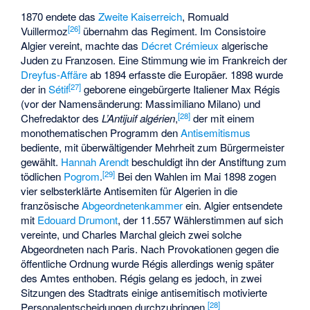
1870 endete das
Zweite Kaiserreich
,
Romuald
[
26
]
Vuillermoz
übernahm das Regiment. Im
Consistoire
Algier
vereint, machte das
Décret Crémieux
algerische
Juden zu Franzosen. Eine Stimmung wie im Frankreich der
Dreyfus-Affäre
ab 1894 erfasste die Europäer. 1898 wurde
[
27
]
der in
Sétif
geborene eingebürgerte Italiener
Max Régis
(vor der Namensänderung: Massimiliano Milano) und
[
28
]
Chefredaktor des
L’Antijuif algérien
,
der mit einem
monothematischen Programm den
Antisemitismus
bediente, mit überwältigender Mehrheit zum Bürgermeister
gewählt.
Hannah Arendt
beschuldigt ihn der Anstiftung zum
[
29
]
tödlichen
Pogrom
.
Bei den Wahlen im Mai 1898 zogen
vier selbsterklärte Antisemiten für Algerien in die
französische
Abgeordnetenkammer
ein. Algier entsendete
mit
Edouard Drumont
, der 11.557 Wählerstimmen auf sich
vereinte, und
Charles Marchal
gleich zwei solche
Abgeordneten nach Paris. Nach Provokationen gegen die
öffentliche Ordnung wurde Régis allerdings wenig später
des Amtes enthoben. Régis gelang es jedoch, in zwei
Sitzungen des Stadtrats einige antisemitisch motivierte
[
28
]
Personalentscheidungen durchzubringen.