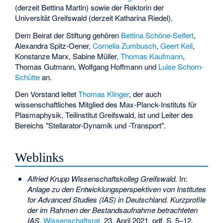
(derzeit Bettina Martin) sowie der Rektorin der
Universität Greifswald (derzeit
Katharina Riedel
).
Dem Beirat der Stiftung gehören
Bettina Schöne-Seifert
,
Alexandra Spitz-Oener
,
Cornelia Zumbusch
,
Geert Keil
,
Konstanze Marx
, Sabine Müller,
Thomas Kaufmann
,
Thomas Gutmann, Wolfgang Hoffmann und
Luise Schorn-
Schütte
an.
Den Vorstand leitet
Thomas Klinger
, der auch
wissenschaftliches Mitglied des Max-Planck-Instituts für
Plasmaphysik, Teilinstitut Greifswald, ist und Leiter des
Bereichs "Stellarator-Dynamik und -Transport".
Weblinks
Alfried Krupp Wissenschaftskolleg Greifswald.
In:
Anlage zu den Entwicklungsperspektiven von Institutes
for Advanced Studies (IAS) in Deutschland. Kurzprofile
der im Rahmen der Bestandsaufnahme betrachteten
IAS
.
Wissenschaftsrat
, 23. April 2021, pdf, S. 5–12,