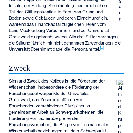
Initiator der Stiftung. Sie brachte „einen erheblichen
a
Teil des Stiftungskapitals in Form von Grund und
n
Boden sowie Gebäuden und deren Einrichtung“ ein,
g
während das Finanzkapital zu gleichen Teilen vom
Land Mecklenburg-Vorpommern und der Universität
Greifswald eingebracht wurde. Alle drei Stifter versorgen
die Stiftung jährlich mit nicht genannten Zuwendungen, die
[
3
]
Universität übernimmt dabei die Personalmittel.
Zweck
Sinn und Zweck des Kollegs ist die Förderung der
Wissenschaft, insbesondere die Förderung der
Al
Forschungsschwerpunkte der Universität
fri
Greifswald, das Zusammenführen von
e
Forschenden verschiedener Disziplinen zu
d
gemeinsamer Arbeit an Schwerpunktthemen, die
K
Förderung von fächerübergreifenden
ru
Forschungsvorhaben, die Pflege von internationalen
p
Wissenschaftsbeziehungen mit dem Schwerpunkt
p