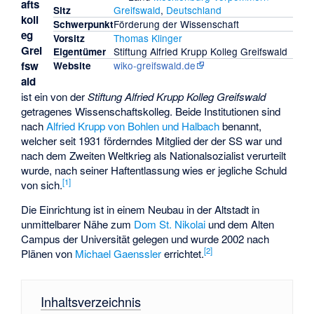
afts
Greifswald
,
Deutschland
Sitz
koll
Förderung der Wissenschaft
Schwerpunkt
eg
Thomas Klinger
Vorsitz
Grei
Stiftung Alfried Krupp Kolleg Greifswald
Eigentümer
wiko-greifswald.de
fsw
Website
ald
ist ein von der
Stiftung Alfried Krupp Kolleg Greifswald
getragenes Wissenschaftskolleg. Beide Institutionen sind
nach
Alfried Krupp von Bohlen und Halbach
benannt,
welcher seit 1931 förderndes Mitglied der der SS war und
nach dem Zweiten Weltkrieg als Nationalsozialist verurteilt
wurde, nach seiner Haftentlassung wies er jegliche Schuld
[
1
]
von sich.
Die Einrichtung ist in einem Neubau in der Altstadt in
unmittelbarer Nähe zum
Dom St. Nikolai
und dem Alten
Campus der Universität gelegen und wurde 2002 nach
[
2
]
Plänen von
Michael Gaenssler
errichtet.
Inhaltsverzeichnis