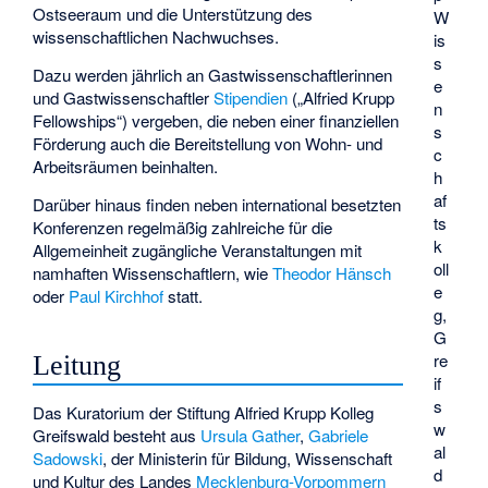
Ostseeraum und die Unterstützung des
W
wissenschaftlichen Nachwuchses.
is
s
Dazu werden jährlich an Gastwissenschaftlerinnen
e
und Gastwissenschaftler
Stipendien
(„Alfried Krupp
n
Fellowships“) vergeben, die neben einer finanziellen
s
Förderung auch die Bereitstellung von Wohn- und
c
Arbeitsräumen beinhalten.
h
af
Darüber hinaus finden neben international besetzten
ts
Konferenzen regelmäßig zahlreiche für die
k
Allgemeinheit zugängliche Veranstaltungen mit
oll
namhaften Wissenschaftlern, wie
Theodor Hänsch
e
oder
Paul Kirchhof
statt.
g,
G
re
Leitung
if
s
Das Kuratorium der Stiftung Alfried Krupp Kolleg
w
Greifswald besteht aus
Ursula Gather
,
Gabriele
al
Sadowski
, der Ministerin für Bildung, Wissenschaft
d
und Kultur des Landes
Mecklenburg-Vorpommern