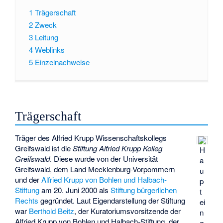
1
Trägerschaft
2
Zweck
3
Leitung
4
Weblinks
5
Einzelnachweise
Trägerschaft
Träger des Alfried Krupp Wissenschaftskollegs
Greifswald ist die
Stiftung Alfried Krupp Kolleg
H
Greifswald
. Diese wurde von der Universität
a
Greifswald, dem Land Mecklenburg-Vorpommern
u
und der
Alfried Krupp von Bohlen und Halbach-
p
Stiftung
am 20. Juni 2000 als
Stiftung bürgerlichen
t
Rechts
gegründet. Laut Eigendarstellung der Stiftung
ei
war
Berthold Beitz
, der Kuratoriumsvorsitzende der
n
Alfried Krupp von Bohlen und Halbach-Stiftung, der
g