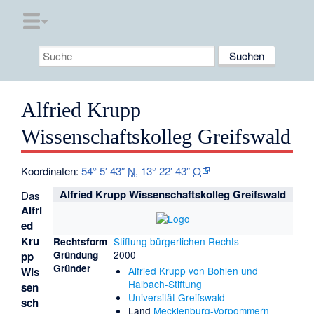
Alfried Krupp
Wissenschaftskolleg Greifswald
Koordinaten:
54° 5′ 43″
N
,
13° 22′ 43″
O
Alfried Krupp Wissenschaftskolleg Greifswald
Das
Alfri
ed
Kru
Stiftung bürgerlichen Rechts
Rechtsform
2000
Gründung
pp
Gründer
Alfried Krupp von Bohlen und
Wis
Halbach-Stiftung
sen
Universität Greifswald
sch
Land
Mecklenburg-Vorpommern