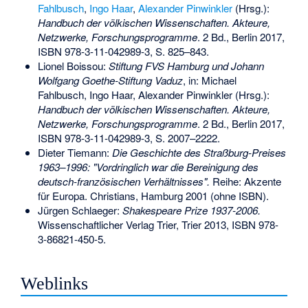
Fahlbusch
,
Ingo Haar
,
Alexander Pinwinkler
(Hrsg.):
Handbuch der völkischen Wissenschaften. Akteure,
Netzwerke, Forschungsprogramme
. 2 Bd., Berlin 2017,
ISBN 978-3-11-042989-3
, S. 825–843.
Lionel Boissou:
Stiftung FVS Hamburg und Johann
Wolfgang Goethe-Stiftung Vaduz
, in: Michael
Fahlbusch, Ingo Haar, Alexander Pinwinkler (Hrsg.):
Handbuch der völkischen Wissenschaften. Akteure,
Netzwerke, Forschungsprogramme
. 2 Bd., Berlin 2017,
ISBN 978-3-11-042989-3
, S. 2007–2222.
Dieter Tiemann:
Die Geschichte des Straßburg-Preises
1963–1996: "Vordringlich war die Bereinigung des
deutsch-französischen Verhältnisses".
Reihe: Akzente
für Europa. Christians, Hamburg 2001 (ohne ISBN).
Jürgen Schlaeger
:
Shakespeare Prize 1937-2006.
Wissenschaftlicher Verlag Trier, Trier 2013,
ISBN 978-
3-86821-450-5
.
Weblinks