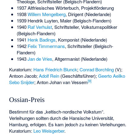
Theologe, Schriftsteller (Belgisch-Flandern)
1937 Altfriesisches Wörterbuch, Projektförderung
1938
Willem Mengelberg
, Dirigent (Niederlande)
1939
Hendrik Luyten
, Maler (Belgisch-Flandern)
1940
Raf Verhulst
, Schriftsteller, Volkstumspolitiker
(Belgisch-Flandern)
1941
Henk Badings
, Komponist (Niederlande)
1942
Felix Timmermans
, Schriftsteller (Belgisch-
Flandern)
1943
Jan de Vries
, Altgermanist (Niederlande)
Kuratorium:
Hans Friedrich Blunck
;
Conrad Borchling
(V);
Antoon Jacob;
Adolf Rein
(Geschäftsführer);
Geerto Aeilko
[
9
]
Sebo Snijder
; Anton Johan van Vessem
Ossian-Preis
Bestimmt für das „keltisch-nordische Volkstum“.
Verleihungen sollten durch die Hansische Universität,
Hamburg, erfolgen. Es kam jedoch zu keinen Verleihungen.
Kuratorium:
Leo Weisgerber
.