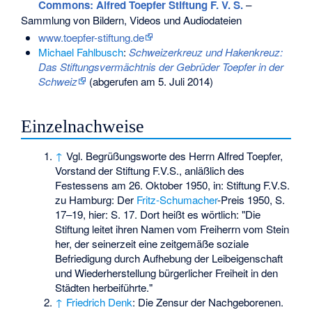
Commons
: Alfred Toepfer Stiftung F. V. S.
–
Sammlung von Bildern, Videos und Audiodateien
www.toepfer-stiftung.de
Michael Fahlbusch
:
Schweizerkreuz und Hakenkreuz:
Das Stiftungsvermächtnis der Gebrüder Toepfer in der
Schweiz
(abgerufen am 5. Juli 2014)
Einzelnachweise
↑
Vgl. Begrüßungsworte des Herrn Alfred Toepfer,
Vorstand der Stiftung F.V.S., anläßlich des
Festessens am 26. Oktober 1950, in: Stiftung F.V.S.
zu Hamburg: Der
Fritz-Schumacher
-Preis 1950, S.
17–19, hier: S. 17. Dort heißt es wörtlich: "Die
Stiftung leitet ihren Namen vom Freiherrn vom Stein
her, der seinerzeit eine zeitgemäße soziale
Befriedigung durch Aufhebung der Leibeigenschaft
und Wiederherstellung bürgerlicher Freiheit in den
Städten herbeiführte."
↑
Friedrich Denk
: Die Zensur der Nachgeborenen.