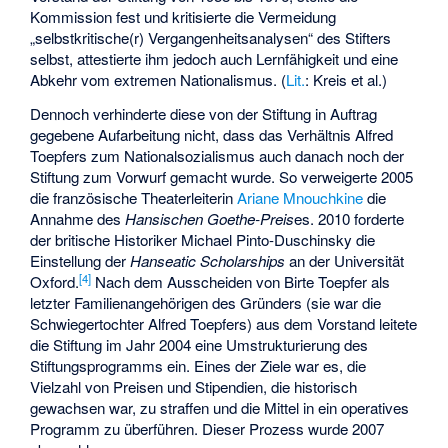
Kommission fest und kritisierte die Vermeidung
„selbstkritische(r) Vergangenheitsanalysen“ des Stifters
selbst, attestierte ihm jedoch auch Lernfähigkeit und eine
Abkehr vom extremen Nationalismus. (
Lit.
: Kreis et al.)
Dennoch verhinderte diese von der Stiftung in Auftrag
gegebene Aufarbeitung nicht, dass das Verhältnis Alfred
Toepfers zum Nationalsozialismus auch danach noch der
Stiftung zum Vorwurf gemacht wurde. So verweigerte 2005
die französische Theaterleiterin
Ariane Mnouchkine
die
Annahme des
Hansischen Goethe-Preis
es. 2010 forderte
der britische Historiker Michael Pinto-Duschinsky die
Einstellung der
Hanseatic Scholarships
an der Universität
[
4
]
Oxford.
Nach dem Ausscheiden von Birte Toepfer als
letzter Familienangehörigen des Gründers (sie war die
Schwiegertochter Alfred Toepfers) aus dem Vorstand leitete
die Stiftung im Jahr 2004 eine Umstrukturierung des
Stiftungsprogramms ein. Eines der Ziele war es, die
Vielzahl von Preisen und Stipendien, die historisch
gewachsen war, zu straffen und die Mittel in ein operatives
Programm zu überführen. Dieser Prozess wurde 2007