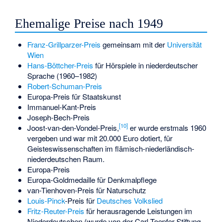
Ehemalige Preise nach 1949
Franz-Grillparzer-Preis
gemeinsam mit der
Universität
Wien
Hans-Böttcher-Preis
für Hörspiele in niederdeutscher
Sprache (1960–1982)
Robert-Schuman-Preis
Europa-Preis für Staatskunst
Immanuel-Kant-Preis
Joseph-Bech-Preis
[
10
]
Joost-van-den-Vondel-Preis
,
er wurde erstmals 1960
vergeben und war mit 20.000 Euro dotiert, für
Geisteswissenschaften im flämisch-niederländisch-
niederdeutschen Raum.
Europa-Preis
Europa-Goldmedaille für Denkmalpflege
van-Tienhoven-Preis für Naturschutz
Louis-Pinck
-Preis für
Deutsches Volkslied
Fritz-Reuter-Preis
für herausragende Leistungen im
Niederdeutschen (wurde von der Carl-Toepfer-Stiftung