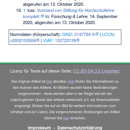
abgerufen am 13. Oktober 2020
.
↑
kas:
Vorstand von Stiftung für Hochschullehre
komplett.
In:
Forschung & Lehre.
14. September
2020,
abgerufen am 13. Oktober 2020
.
Normdaten (Körperschaft):
GND
:
2147784-X
|
LCCN
:
n2002153559
|
VIAF
:
132723139
Lizenz für Texte auf dieser Seite:
CC-BY-SA 3.0 Unported
.
Der original-Artikel ist
hier
abrufbar.
Hier
finden Sie Informationen zu
den Autoren des Artikels. An Bildern wurden keine Veränderungen
vorgenommen - diese werden aber in der Regel wie bei der
ursprünglichen Quelle des Artikels verkleinert, d.h. als Vorschaubilder
angezeigt. Klicken Sie auf ein Bild für weitere Informationen zum
Urheber und zur Lizenz. Die vorgenommenen Änderungen am Artikel
können Sie
hier
einsehen.
Impressum
-
Datenschutzerklärung