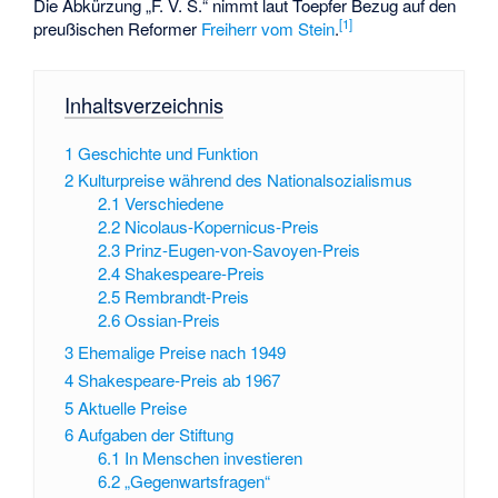
Die Abkürzung „F. V. S.“ nimmt laut Toepfer Bezug auf den
[
1
]
preußischen Reformer
Freiherr vom Stein
.
Inhaltsverzeichnis
1
Geschichte und Funktion
2
Kulturpreise während des Nationalsozialismus
2.1
Verschiedene
2.2
Nicolaus-Kopernicus-Preis
2.3
Prinz-Eugen-von-Savoyen-Preis
2.4
Shakespeare-Preis
2.5
Rembrandt-Preis
2.6
Ossian-Preis
3
Ehemalige Preise nach 1949
4
Shakespeare-Preis ab 1967
5
Aktuelle Preise
6
Aufgaben der Stiftung
6.1
In Menschen investieren
6.2
„Gegenwartsfragen“