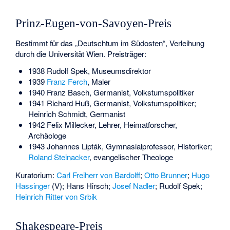
Prinz-Eugen-von-Savoyen-Preis
Bestimmt für das „Deutschtum im Südosten“, Verleihung
durch die Universität Wien. Preisträger:
1938
Rudolf Spek
, Museumsdirektor
1939
Franz Ferch
, Maler
1940
Franz Basch
, Germanist, Volkstumspolitiker
1941
Richard Huß
, Germanist, Volkstumspolitiker;
Heinrich Schmidt
, Germanist
1942
Felix Millecker
, Lehrer, Heimatforscher,
Archäologe
1943
Johannes Lipták
, Gymnasialprofessor, Historiker;
Roland Steinacker
, evangelischer Theologe
Kuratorium:
Carl Freiherr von Bardolff
;
Otto Brunner
;
Hugo
Hassinger
(V); Hans Hirsch;
Josef Nadler
;
Rudolf Spek
;
Heinrich Ritter von Srbik
Shakespeare-Preis