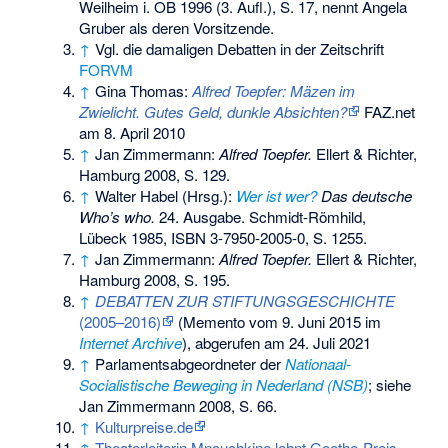
Weilheim i. OB 1996 (3. Aufl.), S. 17, nennt Angela
Gruber als deren Vorsitzende.
↑
Vgl. die damaligen Debatten in der Zeitschrift
FORVM
↑
Gina Thomas:
Alfred Toepfer: Mäzen im
Zwielicht. Gutes Geld, dunkle Absichten?
FAZ.net
am 8. April 2010
↑
Jan Zimmermann:
Alfred Toepfer.
Ellert & Richter,
Hamburg 2008, S. 129.
↑
Walter Habel (Hrsg.):
Wer ist wer?
Das deutsche
Who’s who.
24. Ausgabe. Schmidt-Römhild,
Lübeck 1985,
ISBN 3-7950-2005-0
, S. 1255.
↑
Jan Zimmermann:
Alfred Toepfer.
Ellert & Richter,
Hamburg 2008, S. 195.
↑
DEBATTEN ZUR STIFTUNGSGESCHICHTE
(2005–2016)
(
Memento
vom 9. Juni 2015 im
Internet Archive
), abgerufen am 24. Juli 2021
↑
Parlamentsabgeordneter der
Nationaal-
Socialistische Beweging in Nederland (NSB)
; siehe
Jan Zimmermann 2008, S. 66.
↑
Kulturpreise.de
↑
Theaterleiterin Mnouchkine lehnt Goethe-Preis