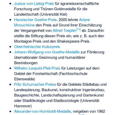
Justus-von-Liebig-Preis
für agrarwissenschaftliche
Forschung und Thünen-Goldmedaille für die
Landwirtschaft (Universität Kiel)
Hansischer Goethe-Preis
. 2005 lehnte
Ariane
Mnouchkine
den Preis auf Grund ihrer Einschätzung
[
11
]
der Vergangenheit von
Alfred Toepfer
ab. Daraufhin
stellte die Stiftung diesen Preis ein, wie z. B. auch den
Montaigne-Preis und den Shakespeare-Preis.
Oberrheinischer Kulturpreis
Johann-Wolfgang-von-Goethe-Medaille
zur Förderung
übernationaler Gesinnung und humanitärer
Bestrebungen
Wilhelm-Leopold-Pfeil-Preis
für Leistungen auf dem
Gebiet der Forstwirtschaft (Fachhochschule
Eberswalde)
Fritz-Schumacher-Preise
für die Gebiete Städtebau und
Landesplanung, Baukunst, konstruktiver Ingenieurbau,
Baugeschichte, Landschaftsplanung und Gartenkunst
oder Stadtökologie und Stadtsoziologie (Universität
Hannover)
Alexander-von-Humboldt-Medaille
, vergeben von 1962