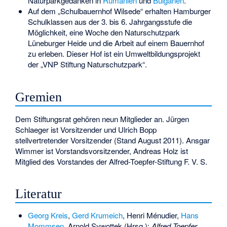
Naturparkgedanken in
Rumänien
und
Bulgarien
.
Auf dem „Schulbauernhof Wilsede“ erhalten Hamburger
Schulklassen aus der 3. bis 6. Jahrgangsstufe die
Möglichkeit, eine Woche den Naturschutzpark
Lüneburger Heide und die Arbeit auf einem Bauernhof
zu erleben. Dieser Hof ist ein Umweltbildungsprojekt
der „VNP Stiftung Naturschutzpark“.
Gremien
Dem Stiftungsrat gehören neun Mitglieder an. Jürgen
Schlaeger ist Vorsitzender und Ulrich Bopp
stellvertretender Vorsitzender (Stand August 2011). Ansgar
Wimmer ist Vorstandsvorsitzender, Andreas Holz ist
Mitglied des Vorstandes der Alfred-Toepfer-Stiftung F. V. S.
Literatur
Georg Kreis
,
Gerd Krumeich
, Henri Ménudier,
Hans
Mommsen
, Arnold Sywottek (Hrsg.):
Alfred Toepfer.