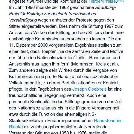
eingestellt wurde) und die Kontinuität der
Herder-Preise
.
Im Jahr 1996 musste der 1962 geschaffene
Straßburg-
Preis für Beiträge zur deutsch-französischen
Verständigung
wegen anhaltender Proteste gegen den
Stifter eingestellt werden. Dies nahm die Stiftung 1997 zum
Anlass, das Wirken der Stiftung und des Stifters durch eine
unabhängige Kommission untersuchen zu lassen. Die am
11. Dezember 2000 vorgestellten Ergebnisse stellten zum
einen fest, dass Toepfer „nie die zentralen Ziele und Motive
der führenden Nationalsozialisten“ teilte, „Rassismus und
Antisemitismus lagen ihm fern“ (Mommsen, Kreis et al.).
Zum anderen zeigte sein Wirken durch die Vergabe von
Kulturpreisen eine große Nähe zu nationalsozialistischer
Volkstumspolitik, zu deren Parteifunktionären er Kontakt
pflegte. In den Tagebüchern des
Joseph Goebbels
ist eine
freundschaftliche Begegnung vermerkt. Auch eine
personelle Kontinuität in den Stiftungsgremien von der Zeit
des Nationalsozialismus bis in die jüngere Vergangenheit,
etwa durch die Funktion des ehemaligen NS-
Staatssekretärs im Ernährungsministerium
Hans-Joachim
Riecke
als zeichnungsberechtigter stellvertretender
Vorstand der Stiftung von 1958 bis 1976, stellte die