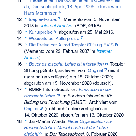
ab, Deutschlandfunk, 18. April 2005, Interview mit
Hans Mommsen
↑
toepfer-fvs.de:
(
Memento
vom 5. November
2013 im
Internet Archive
) (PDF; 46 kB)
↑
Kulturpreise
, abgerufen am 25. Mai 2016.
↑
Webseite bei Kulturpreise
↑
Die Preise der Alfred Toepfer Stiftung F.V.S.
(
Memento
vom 23. Februar 2007 im
Internet
Archive
)
↑
Bevor es losgeht. Lehre ist Interaktion.
Toepfer
Stiftung gGmbH, archiviert vom
Original
(nicht
mehr online verfügbar) am
18. Oktober 2020
;
abgerufen am 15. November 2023
(deutsch).
↑
BMBF-Internetredaktion:
Innovation in der
Hochschullehre.
In:
Bundesministerium für
Bildung und Forschung (BMBF).
Archiviert vom
Original
(nicht mehr online verfügbar) am
14. Oktober 2020
;
abgerufen am 13. Oktober 2020
.
↑
Jan-Martin Wiarda:
Neue Organisation zur
Hochschullehre. Macht euch bei der Lehre
ehrlich!
In:
Der Tagesspiegel.
3. Februar 2020,