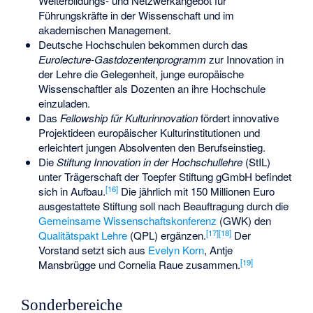
Weiterbildungs- und Netzwerkangebot für
Führungskräfte in der Wissenschaft und im
akademischen Management.
Deutsche Hochschulen bekommen durch das
Eurolecture-Gastdozentenprogramm
zur Innovation in
der Lehre die Gelegenheit, junge europäische
Wissenschaftler als Dozenten an ihre Hochschule
einzuladen.
Das
Fellowship für Kulturinnovation
fördert innovative
Projektideen europäischer Kulturinstitutionen und
erleichtert jungen Absolventen den Berufseinstieg.
Die
Stiftung Innovation in der Hochschullehre
(StIL)
unter Trägerschaft der Toepfer Stiftung gGmbH befindet
[
16
]
sich in Aufbau.
Die jährlich mit 150 Millionen Euro
ausgestattete Stiftung soll nach Beauftragung durch die
Gemeinsame Wissenschaftskonferenz
(GWK) den
[
17
]
[
18
]
Qualitätspakt Lehre
(QPL) ergänzen.
Der
Vorstand setzt sich aus
Evelyn Korn
,
Antje
[
19
]
Mansbrügge
und
Cornelia Raue
zusammen.
Sonderbereiche