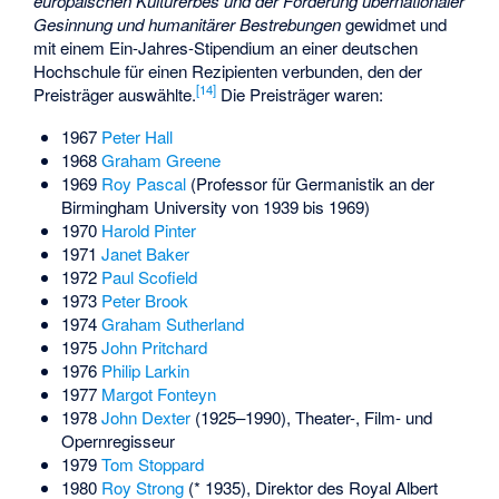
europäischen Kulturerbes und der Förderung übernationaler
Gesinnung und humanitärer Bestrebungen
gewidmet und
mit einem Ein-Jahres-Stipendium an einer deutschen
Hochschule für einen Rezipienten verbunden, den der
[
14
]
Preisträger auswählte.
Die Preisträger waren:
1967
Peter Hall
1968
Graham Greene
1969
Roy Pascal
(Professor für Germanistik an der
Birmingham University
von 1939 bis 1969)
1970
Harold Pinter
1971
Janet Baker
1972
Paul Scofield
1973
Peter Brook
1974
Graham Sutherland
1975
John Pritchard
1976
Philip Larkin
1977
Margot Fonteyn
1978
John Dexter
(1925–1990), Theater-, Film- und
Opernregisseur
1979
Tom Stoppard
1980
Roy Strong
(* 1935), Direktor des Royal Albert