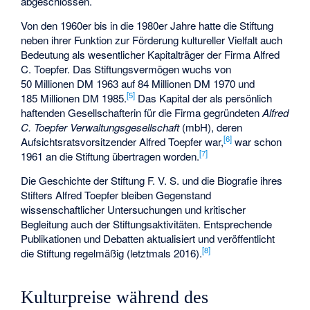
abgeschlossen.
Von den 1960er bis in die 1980er Jahre hatte die Stiftung
neben ihrer Funktion zur Förderung kultureller Vielfalt auch
Bedeutung als wesentlicher Kapitalträger der Firma
Alfred
C. Toepfer
. Das Stiftungsvermögen wuchs von
50 Millionen DM 1963 auf 84 Millionen DM 1970 und
[
5
]
185 Millionen DM 1985.
Das Kapital der als persönlich
haftenden Gesellschafterin für die Firma gegründeten
Alfred
C. Toepfer Verwaltungsgesellschaft
(mbH), deren
[
6
]
Aufsichtsratsvorsitzender Alfred Toepfer war,
war schon
[
7
]
1961 an die Stiftung übertragen worden.
Die Geschichte der Stiftung F. V. S. und die Biografie ihres
Stifters Alfred Toepfer bleiben Gegenstand
wissenschaftlicher Untersuchungen und kritischer
Begleitung auch der Stiftungsaktivitäten. Entsprechende
Publikationen und Debatten aktualisiert und veröffentlicht
[
8
]
die Stiftung regelmäßig (letztmals 2016).
Kulturpreise während des