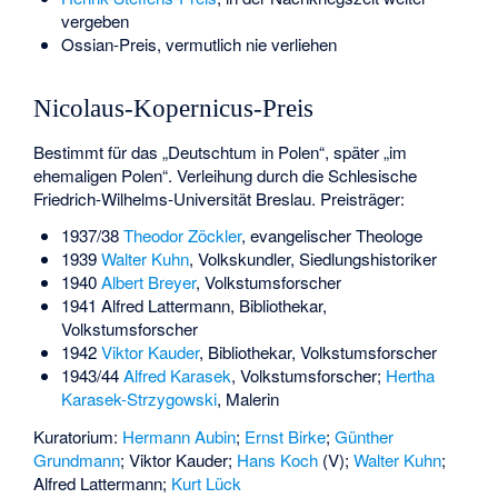
vergeben
Ossian-Preis, vermutlich nie verliehen
Nicolaus-Kopernicus-Preis
Bestimmt für das „Deutschtum in Polen“, später „im
ehemaligen Polen“. Verleihung durch die Schlesische
Friedrich-Wilhelms-Universität Breslau. Preisträger:
1937/38
Theodor Zöckler
, evangelischer Theologe
1939
Walter Kuhn
, Volkskundler, Siedlungshistoriker
1940
Albert Breyer
, Volkstumsforscher
1941
Alfred Lattermann
, Bibliothekar,
Volkstumsforscher
1942
Viktor Kauder
, Bibliothekar, Volkstumsforscher
1943/44
Alfred Karasek
, Volkstumsforscher;
Hertha
Karasek-Strzygowski
, Malerin
Kuratorium:
Hermann Aubin
;
Ernst Birke
;
Günther
Grundmann
; Viktor Kauder;
Hans Koch
(V);
Walter Kuhn
;
Alfred Lattermann
;
Kurt Lück