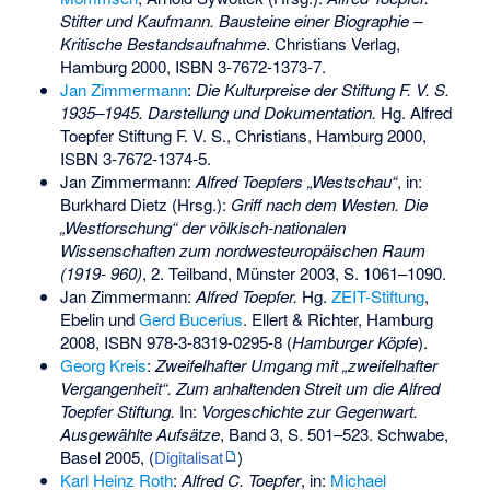
Stifter und Kaufmann. Bausteine einer Biographie –
Kritische Bestandsaufnahme
. Christians Verlag,
Hamburg 2000,
ISBN 3-7672-1373-7
.
Jan Zimmermann
:
Die Kulturpreise der Stiftung F. V. S.
1935–1945. Darstellung und Dokumentation.
Hg. Alfred
Toepfer Stiftung F. V. S., Christians, Hamburg 2000,
ISBN 3-7672-1374-5
.
Jan Zimmermann:
Alfred Toepfers „Westschau“
, in:
Burkhard Dietz (Hrsg.):
Griff nach dem Westen. Die
„Westforschung“ der völkisch-nationalen
Wissenschaften zum nordwesteuropäischen Raum
(1919- 960)
, 2. Teilband, Münster 2003, S. 1061–1090.
Jan Zimmermann:
Alfred Toepfer.
Hg.
ZEIT-Stiftung
,
Ebelin und
Gerd Bucerius
. Ellert & Richter, Hamburg
2008,
ISBN 978-3-8319-0295-8
(
Hamburger Köpfe
).
Georg Kreis
:
Zweifelhafter Umgang mit „zweifelhafter
Vergangenheit“. Zum anhaltenden Streit um die Alfred
Toepfer Stiftung.
In:
Vorgeschichte zur Gegenwart.
Ausgewählte Aufsätze
, Band 3, S. 501–523. Schwabe,
Basel 2005, (
Digitalisat
)
Karl Heinz Roth
:
Alfred C. Toepfer
, in:
Michael