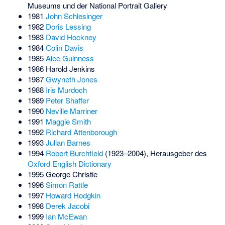
Museums und der National Portrait Gallery
1981
John Schlesinger
1982
Doris Lessing
1983
David Hockney
1984
Colin Davis
1985
Alec Guinness
1986
Harold Jenkins
1987
Gwyneth Jones
1988
Iris Murdoch
1989
Peter Shaffer
1990
Neville Marriner
1991
Maggie Smith
1992
Richard Attenborough
1993
Julian Barnes
1994
Robert Burchfield
(1923–2004), Herausgeber des
Oxford English Dictionary
1995
George Christie
1996
Simon Rattle
1997
Howard Hodgkin
1998
Derek Jacobi
1999
Ian McEwan