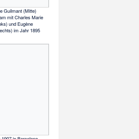
e Guilmant (Mitte)
am mit Charles Marie
inks) und Eugène
rechts) im Jahr 1895
 1907 in Barcelona