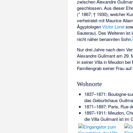
zwischen Alexandre Guilmant 
geschlossen. Aus dieser Eh
(* 1867; † 1930), welcher Ku
verheiratet mit Maurice Alia
Ägyptologen
Victor Loret
sowi
Sauterau). Des Weiteren ist 
nicht näher benannten Sohn.
Nur drei Jahre nach dem Verl
Alexandre Guilmant am 29. M
in seiner Villa in Meudon be
Familiengrab seiner Frau au
Wohnorte
1837–1871: Boulogne-sur-
das Geburtshaus Guilmant
1871–1897: Paris, Rue de
1897–1911: Meudon, Chem
die Villa Guilmant ist im