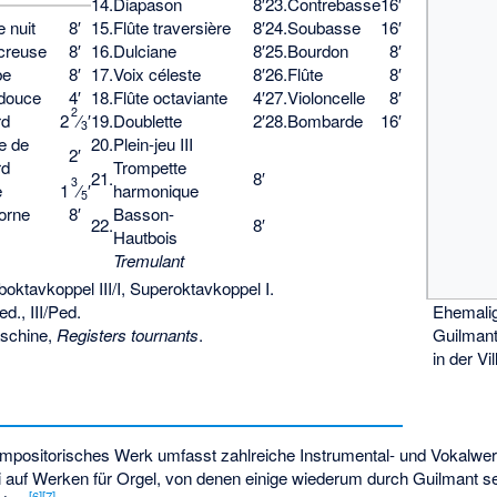
14.
Diapason
8′
23.
Contrebasse
16′
e nuit
8′
15.
Flûte traversière
8′
24.
Soubasse
16′
 creuse
8′
16.
Dulciane
8′
25.
Bourdon
8′
be
8′
17.
Voix céleste
8′
26.
Flûte
8′
 douce
4′
18.
Flûte octaviante
4′
27.
Violoncelle
8′
2
rd
2
⁄
′
19.
Doublette
2′
28.
Bombarde
16′
3
e de
20.
Plein-jeu III
2′
rd
Trompette
21.
8′
3
e
1
⁄
′
harmonique
5
orne
8′
Basson-
22.
8′
Hautbois
Tremulant
I, Suboktavkoppel III/I, Superoktavkoppel I.
Ehemali
ed., III/Ped.
Guilmant
aschine,
Registers tournants
.
in der Vi
mpositorisches Werk umfasst zahlreiche Instrumental- und Vokalwe
ei auf Werken für Orgel, von denen einige wiederum durch Guilmant 
[
6
]
[
7
]