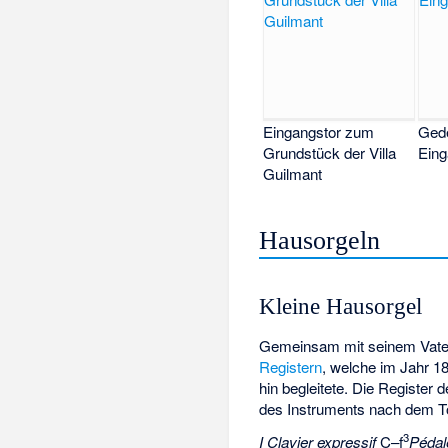
Eingangstor zum
Ged
Grundstück der Villa
Eing
Guilmant
Hausorgeln
Kleine Hausorgel
Gemeinsam mit seinem Vater 
Registern
, welche im Jahr 1
hin begleitete. Die Register
des Instruments nach dem Tod
3
I Clavier expressif
C–f
Pédal