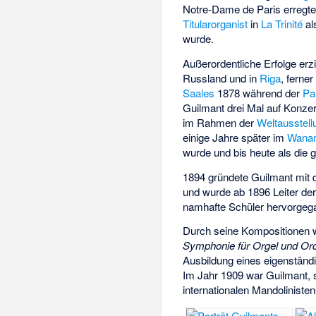
Notre-Dame de Paris
erregte
Titularorganist
in
La Trinité
al
wurde.
Außerordentliche Erfolge erzi
Russland und in
Riga
, ferne
Saales
1878 während der
Pa
Guilmant drei Mal auf Konzer
im Rahmen der
Weltausstellu
einige Jahre später im
Wanam
wurde und bis heute als die g
1894 gründete Guilmant mit 
und wurde ab 1896 Leiter de
namhafte Schüler hervorgeg
Durch seine Kompositionen w
Symphonie für Orgel und Or
Ausbildung eines eigenständi
Im Jahr 1909 war Guilmant, s
internationalen Mandoliniste