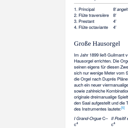
1. Principal
8′
angeh
2. Flûte traversière
8′
3. Prestant
4′
4. Flûte octaviante
4′
Große Hausorgel
Im Jahr 1899 ließ Guilmant 
Hausorgel errichten. Die Or
seinen eigens für diesen Zwec
sich nur wenige Meter vom St
die Orgel nach Duprés Plänen
auch ein neuer viermanualiger 
sowie zahlreiche Kombinatio
originale dreimanualige Spielt
den Saal aufgestellt und die
[
5
]
des Instrumentes lautete:
I Grand-Orgue
C–
II Positif
4
4
c
c