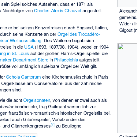
 sein Spiel solches Aufsehen, dass er 1871 als
s Nachfolger von
Charles-Alexis Chauvet
angestellt
Alexandr
gemeins
Widor (l
elte er bei seinen Konzertreisen durch England, Italien,
Gigout (
r durch seine Konzerte an der
Orgel des Trocadéro-
riser Weltausstellung
. Des Weiteren begab sich
treise in die
USA
(1893, 1897/98, 1904), wobei er 1904
ng in St. Louis
auf der großen Harris-Orgel spielte, die
aker Department Store
in
Philadelphia
aufgestellt
rößte vollumfänglich spielbare Orgel der Welt gilt.
der
Schola Cantorum
eine Kirchenmusikschule in Paris
r Orgelklasse am Conservatoire, aus der zahlreiche
angen sind.
ie die acht
Orgelsonaten
, von denen er zwei auch als
chester
bearbeitete, trug Guilmant wesentlich zur
gen französisch-romantisch-sinfonischen Orgelstils bei.
elbst auch Gitarrespieler, Vorsitzender des
[
1
]
n- und Gitarrenkongresses
zu Boullogne.
Guilmant