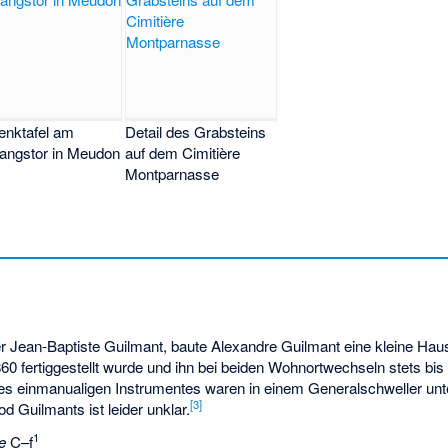
enktafel am
Detail des Grabsteins
angstor in Meudon
auf dem Cimitière
Montparnasse
Jean-Baptiste Guilmant, baute Alexandre Guilmant eine kleine Hauso
860 fertiggestellt wurde und ihn bei beiden Wohnortwechseln stets b
 des einmanualigen Instrumentes waren in einem Generalschweller unt
[
3
]
 Guilmants ist leider unklar.
1
e
C–f