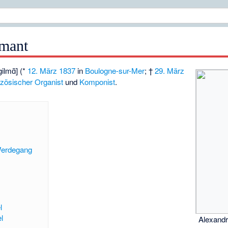
lmant
gilmɑ̃] (*
12. März
1837
in
Boulogne-sur-Mer
; †
29. März
nzösischer
Organist
und
Komponist
.
Werdegang
l
l
Alexandr