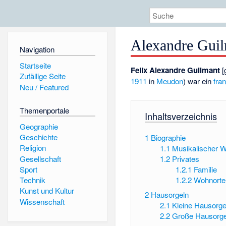
Alexandre Gui
Navigation
Startseite
Felix Alexandre Guilmant
[
Zufällige Seite
1911
in
Meudon
) war ein
fra
Neu / Featured
Themenportale
Inhaltsverzeichnis
Geographie
Geschichte
1
Biographie
Religion
1.1
Musikalischer 
Gesellschaft
1.2
Privates
Sport
1.2.1
Familie
1.2.2
Wohnorte
Technik
Kunst und Kultur
2
Hausorgeln
Wissenschaft
2.1
Kleine Hausorge
2.2
Große Hausorge