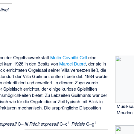
ängt
von der Orgelbauwerkstatt
Mutin-Cavaillé-Coll
eine
gel kam 1926 in den Besitz von
Marcel Dupré
, der sie in
k errichteten Orgelsaal seiner Villa versetzen ließ, die
andort der Villa Guilmant entfernt befindet. 1934 wurde
 elektrifiziert und erweitert. In diesem Zuge wurde
Spieltisch errichtet, der einige kuriose Spielhilfen
nsmöglichkeiten bietet. Zu Lebzeiten Guilmants war der
isch wie für die Orgeln dieser Zeit typisch mit Blick in
Musiksaa
 Trakturen mechanisch. Die ursprüngliche Disposition
Meudon
4
1
 expressif
C–
III Récit expressif
C–c
Pédale
C–g