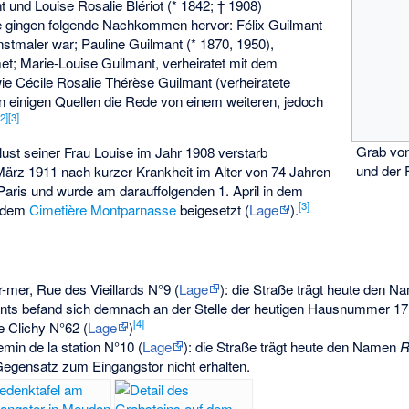
und Louise Rosalie Blériot (* 1842; † 1908)
e gingen folgende Nachkommen hervor: Félix Guilmant
nstmaler war; Pauline Guilmant (* 1870, 1950),
met; Marie-Louise Guilmant, verheiratet mit dem
e Cécile Rosalie Thérèse Guilmant (verheiratete
in einigen Quellen die Rede von einem weiteren, jedoch
[
2
]
[
3
]
Grab von
ust seiner Frau Louise im Jahr 1908 verstarb
und der 
ärz 1911 nach kurzer Krankheit im Alter von 74 Jahren
i Paris und wurde am darauffolgenden 1. April in dem
[
3
]
f dem
Cimetière Montparnasse
beigesetzt (
Lage
).
mer, Rue des Vieillards N°9 (
Lage
): die Straße trägt heute den 
s befand sich demnach an der Stelle der heutigen Hausnummer 17, i
[
4
]
 Clichy N°62 (
Lage
)
in de la station N°10 (
Lage
): die Straße trägt heute den Namen
R
 Gegensatz zum Eingangstor nicht erhalten.