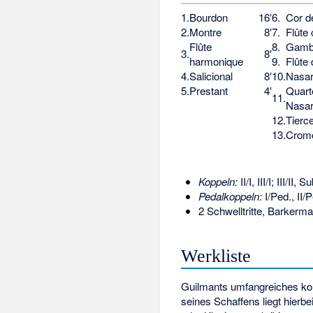
1.
Bourdon
16′
6.
Cor d
2.
Montre
8′
7.
Flûte
Flûte
8.
Gam
3.
8′
harmonique
9.
Flûte
4.
Salicional
8′
10.
Nasa
5.
Prestant
4′
Quart
11.
Nasa
12.
Tierc
13.
Crom
Koppeln:
II/I, III/I; III/I
Pedalkoppeln:
I/Ped., II/P
2 Schwelltritte, Barkerm
Werkliste
Guilmants umfangreiches ko
seines Schaffens liegt hierb