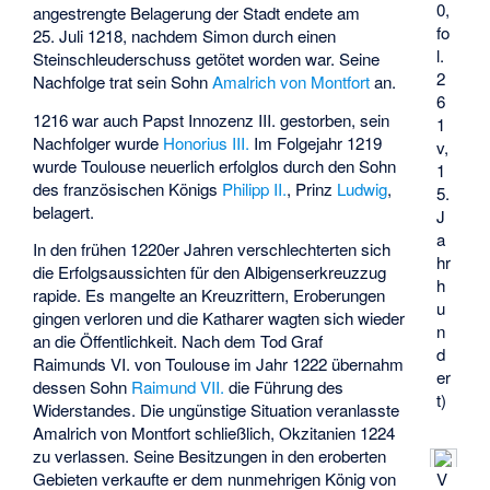
0,
angestrengte Belagerung der Stadt endete am
fo
25. Juli 1218, nachdem Simon durch einen
l.
Steinschleuderschuss getötet worden war. Seine
2
Nachfolge trat sein Sohn
Amalrich von Montfort
an.
6
1216 war auch Papst Innozenz III. gestorben, sein
1
Nachfolger wurde
Honorius III.
Im Folgejahr 1219
v,
wurde Toulouse neuerlich erfolglos durch den Sohn
1
des französischen Königs
Philipp II.
, Prinz
Ludwig
,
5.
belagert.
J
a
In den frühen 1220er Jahren verschlechterten sich
hr
die Erfolgsaussichten für den Albigenserkreuzzug
h
rapide. Es mangelte an Kreuzrittern, Eroberungen
u
gingen verloren und die Katharer wagten sich wieder
n
an die Öffentlichkeit. Nach dem Tod Graf
d
Raimunds VI. von Toulouse im Jahr 1222 übernahm
er
dessen Sohn
Raimund VII.
die Führung des
t)
Widerstandes. Die ungünstige Situation veranlasste
Amalrich von Montfort schließlich, Okzitanien 1224
zu verlassen. Seine Besitzungen in den eroberten
V
Gebieten verkaufte er dem nunmehrigen König von