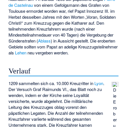
de Castelnau
von einem Gefolgsmann des Grafen von
Toulouse ermordet worden war, rief Papst Innozenz III. im
Herbst desselben Jahres mit den Worten „Voran, Soldaten
Christi!“ zum Kreuzzug gegen die Katharer auf. Den
teilnehmenden Kreuzfahrern wurde (nach einer
Mindestteilnahmedauer von 40 Tagen) die Vergebung der
Sündenstrafen (
Ablass
) in Aussicht gestellt. Die eroberten
Gebiete sollten vom Papst an adelige Kreuzzugsteilnehmer
als
Lehen
neu vergeben werden.
Verlauf
1209 sammelten sich ca. 10.000 Kreuzritter in
Lyon
.
Der Versuch Graf Raimunds VI., das Blatt noch zu
D
wenden, indem er der Kirche seine Loyalität
ie
versicherte, wurde abgelehnt. Die militärische
E
Leitung des Kreuzzuges oblag vorerst den
ro
päpstlichen Legaten. Die Anzahl der teilnehmenden
b
Kreuzfahrer variierte während des gesamten
er
Unternehmens stark. Die Kreuzfahrer kamen
u