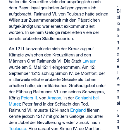
hatten die Kreuzritter viele der ursprünglich noch
,
dem Papst loyal gesinnten Adligen gegen sich
Bi
aufgebracht. Raimund VI. von Toulouse hatte seinen
bl
Willen zur Zusammenarbeit mit den Päpstlichen
io
aufgekündigt und war erneut exkommuniziert
th
worden. In seinem Gefolge rebellierten viele der
è
bereits eroberten Städte neuerlich.
q
u
Ab 1211 konzentrierte sich der Kreuzzug auf
e
Kämpfe zwischen den Kreuzrittern und den
d
Männern Graf Raimunds VI. Die Stadt
Lavaur
e
wurde am 3. Mai 1211 eingenommen. Am 12.
l’
September 1213 schlug Simon IV. de Montfort, der
A
mittlerweile etliche eroberte Gebiete als Lehen
rs
erhalten hatte, ein militärisches Großaufgebot unter
e
der Führung Raimunds VI. und seines Schwagers,
n
König
Peters II.
von
Aragon
, in der
Schlacht bei
al
Muret
; Peter fand in der Schlacht den Tod.
,
Raimund VI. musste 1214 nach
England
fliehen,
5
kehrte jedoch 1217 mit großem Gefolge und unter
0
dem Jubel der Bevölkerung wieder zurück nach
9
Toulouse
. Eine darauf von Simon IV. de Montfort