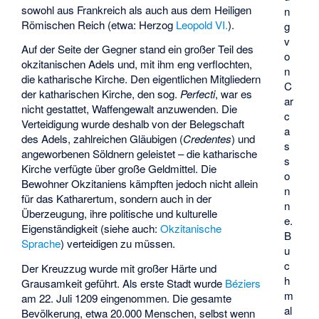
sowohl aus Frankreich als auch aus dem Heiligen
n
Römischen Reich (etwa: Herzog
Leopold VI.
).
g
v
Auf der Seite der Gegner stand ein großer Teil des
o
okzitanischen Adels und, mit ihm eng verflochten,
n
die katharische Kirche. Den eigentlichen Mitgliedern
C
der katharischen Kirche, den sog.
Perfecti
, war es
ar
nicht gestattet, Waffengewalt anzuwenden. Die
c
Verteidigung wurde deshalb von der Belegschaft
a
des Adels, zahlreichen Gläubigen (
Credentes
) und
s
angeworbenen Söldnern geleistet – die katharische
s
Kirche verfügte über große Geldmittel. Die
o
Bewohner Okzitaniens kämpften jedoch nicht allein
n
für das Katharertum, sondern auch in der
n
Überzeugung, ihre politische und kulturelle
e.
Eigenständigkeit (siehe auch:
Okzitanische
B
Sprache
) verteidigen zu müssen.
u
c
Der Kreuzzug wurde mit großer Härte und
h
Grausamkeit geführt. Als erste Stadt wurde
Béziers
m
am 22. Juli 1209 eingenommen. Die gesamte
al
Bevölkerung, etwa 20.000 Menschen, selbst wenn