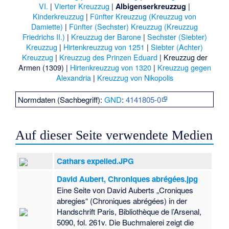
VI.
|
Vierter Kreuzzug
|
|
Albigenserkreuzzug
Kinderkreuzzug
|
Fünfter Kreuzzug (Kreuzzug von
Damiette)
|
Fünfter (Sechster) Kreuzzug (Kreuzzug
Friedrichs II.)
|
Kreuzzug der Barone
|
Sechster (Siebter)
Kreuzzug
|
Hirtenkreuzzug von 1251
|
Siebter (Achter)
Kreuzzug
|
Kreuzzug des Prinzen Eduard
|
Kreuzzug der
Armen (1309)
|
Hirtenkreuzzug von 1320
|
Kreuzzug gegen
Alexandria
|
Kreuzzug von Nikopolis
Normdaten (Sachbegriff):
GND
:
4141805-0
Auf dieser Seite verwendete Medien
Cathars expelled.JPG
David Aubert, Chroniques abrégées.jpg
Eine Seite von David Auberts „Croniques
abregies“ (Chroniques abrégées) in der
Handschrift Paris, Bibliothèque de l’Arsenal,
5090, fol. 261v. Die Buchmalerei zeigt die