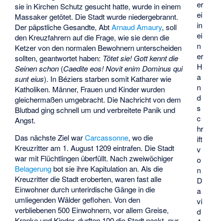
er
sie in Kirchen Schutz gesucht hatte, wurde in einem
ei
Massaker getötet. Die Stadt wurde niedergebrannt.
in
Der päpstliche Gesandte, Abt
Arnaud Amaury
, soll
ei
den Kreuzfahrern auf die Frage, wie sie denn die
n
Ketzer von den normalen Bewohnern unterscheiden
er
sollten, geantwortet haben:
Tötet sie! Gott kennt die
H
Seinen schon
(
Caedite eos! Novit enim Dominus qui
a
sunt eius
). In Béziers starben somit Katharer wie
n
Katholiken. Männer, Frauen und Kinder wurden
d
gleichermaßen umgebracht. Die Nachricht von dem
s
Blutbad ging schnell um und verbreitete Panik und
c
Angst.
hr
Das nächste Ziel war
Carcassonne
, wo die
ift
Kreuzritter am 1. August 1209 eintrafen. Die Stadt
v
war mit Flüchtlingen überfüllt. Nach zweiwöchiger
o
Belagerung
bot sie ihre Kapitulation an. Als die
n
Kreuzritter die Stadt eroberten, waren fast alle
D
Einwohner durch unterirdische Gänge in die
a
umliegenden Wälder geflohen. Von den
vi
verbliebenen 500 Einwohnern, vor allem Greise,
d
Kranke und Kinder, durften 100 die Stadt nackt,
nur