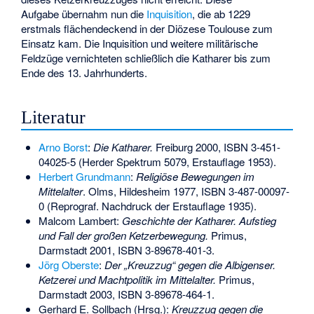
Aufgabe übernahm nun die
Inquisition
, die ab 1229
erstmals flächendeckend in der Diözese Toulouse zum
Einsatz kam. Die Inquisition und weitere militärische
Feldzüge vernichteten schließlich die Katharer bis zum
Ende des 13. Jahrhunderts.
Literatur
Arno Borst
:
Die Katharer.
Freiburg 2000,
ISBN 3-451-
04025-5
(Herder Spektrum 5079, Erstauflage 1953).
Herbert Grundmann
:
Religiöse Bewegungen im
Mittelalter
. Olms, Hildesheim 1977,
ISBN 3-487-00097-
0
(Reprograf. Nachdruck der Erstauflage 1935).
Malcom Lambert:
Geschichte der Katharer. Aufstieg
und Fall der großen Ketzerbewegung.
Primus,
Darmstadt 2001,
ISBN 3-89678-401-3
.
Jörg Oberste
:
Der „Kreuzzug“ gegen die Albigenser.
Ketzerei und Machtpolitik im Mittelalter.
Primus,
Darmstadt 2003,
ISBN 3-89678-464-1
.
Gerhard E. Sollbach (Hrsg.):
Kreuzzug gegen die