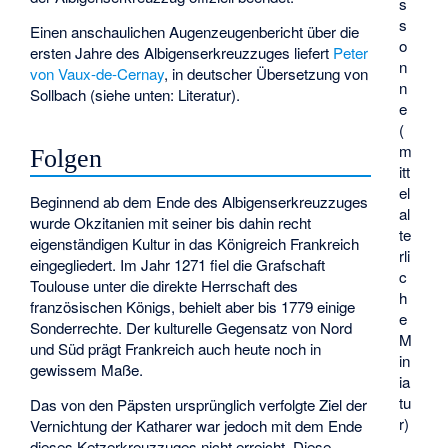
s
s
Einen anschaulichen Augenzeugenbericht über die
o
ersten Jahre des Albigenserkreuzzuges liefert
Peter
n
von Vaux-de-Cernay
, in deutscher Übersetzung von
n
Sollbach (siehe unten: Literatur).
e
(
m
Folgen
itt
el
Beginnend ab dem Ende des Albigenserkreuzzuges
al
wurde Okzitanien mit seiner bis dahin recht
te
eigenständigen Kultur in das Königreich Frankreich
rli
eingegliedert. Im Jahr 1271 fiel die Grafschaft
c
Toulouse unter die direkte Herrschaft des
h
französischen Königs, behielt aber bis 1779 einige
e
Sonderrechte. Der kulturelle Gegensatz von Nord
M
und Süd prägt Frankreich auch heute noch in
in
gewissem Maße.
ia
tu
Das von den Päpsten ursprünglich verfolgte Ziel der
r)
Vernichtung der Katharer war jedoch mit dem Ende
dieses Ketzerkreuzzuges nicht erreicht. Diese