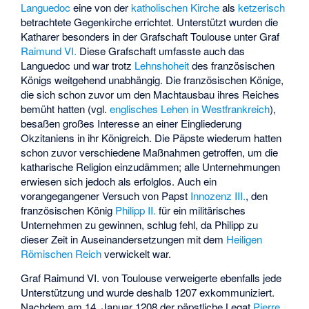
Languedoc
eine von der
katholischen Kirche
als
ketzerisch
betrachtete Gegenkirche errichtet. Unterstützt wurden die
Katharer besonders in der Grafschaft Toulouse unter Graf
Raimund VI.
Diese Grafschaft umfasste auch das
Languedoc und war trotz
Lehnshoheit
des französischen
Königs weitgehend unabhängig. Die französischen Könige,
die sich schon zuvor um den Machtausbau ihres Reiches
bemüht hatten (vgl.
englisches Lehen in Westfrankreich
),
besaßen großes Interesse an einer Eingliederung
Okzitaniens in ihr Königreich. Die Päpste wiederum hatten
schon zuvor verschiedene Maßnahmen getroffen, um die
katharische Religion einzudämmen; alle Unternehmungen
erwiesen sich jedoch als erfolglos. Auch ein
vorangegangener Versuch von Papst
Innozenz III.
, den
französischen König
Philipp II.
für ein militärisches
Unternehmen zu gewinnen, schlug fehl, da Philipp zu
dieser Zeit in Auseinandersetzungen mit dem
Heiligen
Römischen Reich
verwickelt war.
Graf Raimund VI. von Toulouse verweigerte ebenfalls jede
Unterstützung und wurde deshalb 1207 exkommuniziert.
Nachdem am 14. Januar 1208 der päpstliche Legat
Pierre