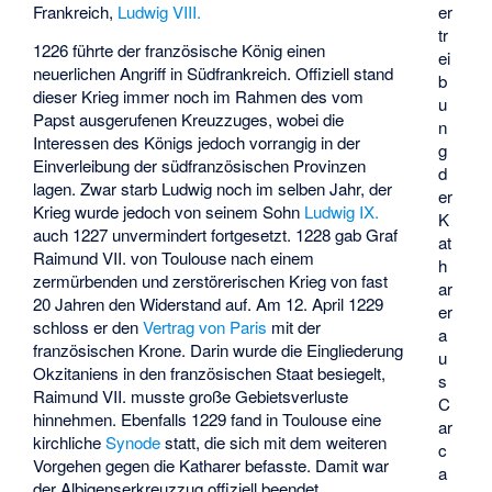
er
Frankreich,
Ludwig VIII.
tr
1226 führte der französische König einen
ei
neuerlichen Angriff in Südfrankreich. Offiziell stand
b
dieser Krieg immer noch im Rahmen des vom
u
Papst ausgerufenen Kreuzzuges, wobei die
n
Interessen des Königs jedoch vorrangig in der
g
Einverleibung der südfranzösischen Provinzen
d
lagen. Zwar starb Ludwig noch im selben Jahr, der
er
Krieg wurde jedoch von seinem Sohn
Ludwig IX.
K
auch 1227 unvermindert fortgesetzt. 1228 gab Graf
at
Raimund VII. von Toulouse nach einem
h
zermürbenden und zerstörerischen Krieg von fast
ar
20 Jahren den Widerstand auf. Am 12. April 1229
er
schloss er den
Vertrag von Paris
mit der
a
französischen Krone. Darin wurde die Eingliederung
u
Okzitaniens in den französischen Staat besiegelt,
s
Raimund VII. musste große Gebietsverluste
C
hinnehmen. Ebenfalls 1229 fand in Toulouse eine
ar
kirchliche
Synode
statt, die sich mit dem weiteren
c
Vorgehen gegen die Katharer befasste. Damit war
a
der Albigenserkreuzzug offiziell beendet.