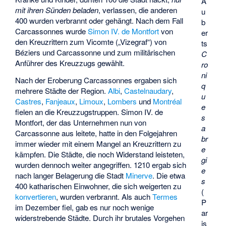
A
mit ihren Sünden beladen
, verlassen, die anderen
u
400 wurden verbrannt oder gehängt. Nach dem Fall
b
Carcassonnes wurde
Simon IV. de Montfort
von
er
den Kreuzrittern zum Vicomte („Vizegraf“) von
ts
Béziers und Carcassonne und zum militärischen
C
Anführer des Kreuzzugs gewählt.
ro
ni
Nach der Eroberung Carcassonnes ergaben sich
q
mehrere Städte der Region.
Albi
,
Castelnaudary
,
u
Castres
,
Fanjeaux
,
Limoux
,
Lombers
und
Montréal
e
fielen an die Kreuzzugstruppen. Simon IV. de
s
Montfort, der das Unternehmen nun von
a
Carcassonne aus leitete, hatte in den Folgejahren
br
immer wieder mit einem Mangel an Kreuzrittern zu
e
kämpfen. Die Städte, die noch Widerstand leisteten,
gi
wurden dennoch weiter angegriffen. 1210 ergab sich
e
nach langer Belagerung die Stadt
Minerve
. Die etwa
s
400 katharischen Einwohner, die sich weigerten zu
(
konvertieren
, wurden verbrannt. Als auch
Termes
P
im Dezember fiel, gab es nur noch wenige
ar
widerstrebende Städte. Durch ihr brutales Vorgehen
is