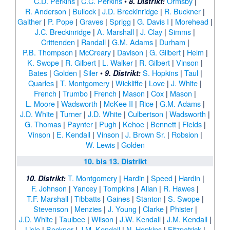
C.D. Perkins
|
C.C. Perkins
•
Ormsby
|
8. Distrikt:
R. Anderson
|
Bullock
|
J.D. Breckinridge
|
R. Buckner
|
Gaither
|
P. Pope
|
Graves
|
Sprigg
|
G. Davis I
|
Morehead
|
J.C. Breckinridge
|
A. Marshall
|
J. Clay
|
Simms
|
Crittenden
|
Randall
|
G.M. Adams
|
Durham
|
P.B. Thompson
|
McCreary
|
Davison
|
G. Gilbert
|
Helm
|
K. Swope
|
R. Gilbert
|
L. Walker
|
R. Gilbert
|
Vinson
|
Bates
|
Golden
|
Siler
•
S. Hopkins
|
Taul
|
9. Distrikt:
Quarles
|
T. Montgomery
|
Wickliffe
|
Love
|
J. White
|
French
|
Trumbo
|
French
|
Mason
|
Cox
|
Mason
|
L. Moore
|
Wadsworth
|
McKee II
|
Rice
|
G.M. Adams
|
J.D. White
|
Turner
|
J.D. White
|
Culbertson
|
Wadsworth
|
G. Thomas
|
Paynter
|
Pugh
|
Kehoe
|
Bennett
|
Fields
|
Vinson
|
E. Kendall
|
Vinson
|
J. Brown Sr.
|
Robsion
|
W. Lewis
|
Golden
10. bis 13. Distrikt
T. Montgomery
|
Hardin
|
Speed
|
Hardin
|
10. Distrikt:
F. Johnson
|
Yancey
|
Tompkins
|
Allan
|
R. Hawes
|
T.F. Marshall
|
Tibbatts
|
Gaines
|
Stanton
|
S. Swope
|
Stevenson
|
Menzies
|
J. Young
|
Clarke
|
Phister
|
J.D. White
|
Taulbee
|
Wilson
|
J.W. Kendall
|
J.M. Kendall
|
Lisle
|
Beckner
|
J.M. Kendall
|
N. Hopkins
|
Fitzpatrick
|