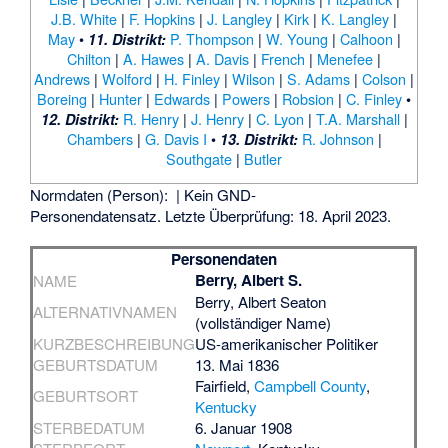
J.B. White
|
F. Hopkins
|
J. Langley
|
Kirk
|
K. Langley
|
May
•
P. Thompson
|
W. Young
|
Calhoon
|
11. Distrikt:
Chilton
|
A. Hawes
|
A. Davis
|
French
|
Menefee
|
Andrews
|
Wolford
|
H. Finley
|
Wilson
|
S. Adams
|
Colson
|
Boreing
|
Hunter
|
Edwards
|
Powers
|
Robsion
|
C. Finley
•
R. Henry
|
J. Henry
|
C. Lyon
|
T.A. Marshall
|
12. Distrikt:
Chambers
|
G. Davis I
•
R. Johnson
|
13. Distrikt:
Southgate
|
Butler
Normdaten (Person):
| Kein GND-
Personendatensatz. Letzte Überprüfung: 18. April 2023.
Personendaten
Berry, Albert S.
NAME
Berry, Albert Seaton
ALTERNATIVNAMEN
(vollständiger Name)
KURZBESCHREIBUNG
US-amerikanischer Politiker
GEBURTSDATUM
13. Mai 1836
Fairfield
,
Campbell County
,
GEBURTSORT
Kentucky
STERBEDATUM
6. Januar 1908