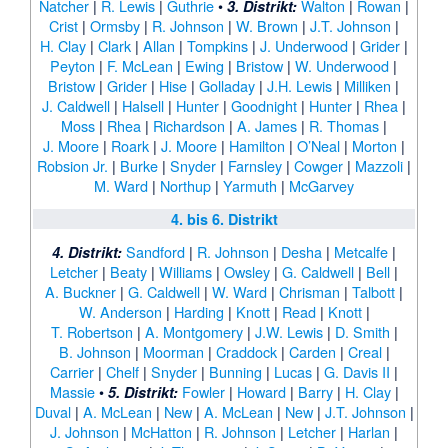
Natcher
|
R. Lewis
|
Guthrie
•
Walton
|
Rowan
|
3. Distrikt:
Crist
|
Ormsby
|
R. Johnson
|
W. Brown
|
J.T. Johnson
|
H. Clay
|
Clark
|
Allan
|
Tompkins
|
J. Underwood
|
Grider
|
Peyton
|
F. McLean
|
Ewing
|
Bristow
|
W. Underwood
|
Bristow
|
Grider
|
Hise
|
Golladay
|
J.H. Lewis
|
Milliken
|
J. Caldwell
|
Halsell
|
Hunter
|
Goodnight
|
Hunter
|
Rhea
|
Moss
|
Rhea
|
Richardson
|
A. James
|
R. Thomas
|
J. Moore
|
Roark
|
J. Moore
|
Hamilton
|
O’Neal
|
Morton
|
Robsion Jr.
|
Burke
|
Snyder
|
Farnsley
|
Cowger
|
Mazzoli
|
M. Ward
|
Northup
|
Yarmuth
|
McGarvey
4. bis 6. Distrikt
Sandford
|
R. Johnson
|
Desha
|
Metcalfe
|
4. Distrikt:
Letcher
|
Beaty
|
Williams
|
Owsley
|
G. Caldwell
|
Bell
|
A. Buckner
|
G. Caldwell
|
W. Ward
|
Chrisman
|
Talbott
|
W. Anderson
|
Harding
|
Knott
|
Read
|
Knott
|
T. Robertson
|
A. Montgomery
|
J.W. Lewis
|
D. Smith
|
B. Johnson
|
Moorman
|
Craddock
|
Carden
|
Creal
|
Carrier
|
Chelf
|
Snyder
|
Bunning
|
Lucas
|
G. Davis II
|
Massie
•
Fowler
|
Howard
|
Barry
|
H. Clay
|
5. Distrikt:
Duval
|
A. McLean
|
New
|
A. McLean
|
New
|
J.T. Johnson
|
J. Johnson
|
McHatton
|
R. Johnson
|
Letcher
|
Harlan
|