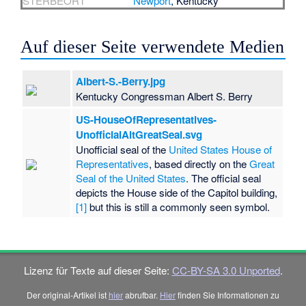
STERBEORT
Newport
, Kentucky
Auf dieser Seite verwendete Medien
Albert-S.-Berry.jpg
Kentucky Congressman Albert S. Berry
US-HouseOfRepresentatives-
UnofficialAltGreatSeal.svg
Unofficial seal of the
United States House of
Representatives
, based directly on the
Great
Seal of the United States
. The official seal
depicts the House side of the Capitol building,
[1]
but this is still a commonly seen symbol.
Lizenz für Texte auf dieser Seite:
CC-BY-SA 3.0 Unported
.
Der original-Artikel ist
hier
abrufbar.
Hier
finden Sie Informationen zu