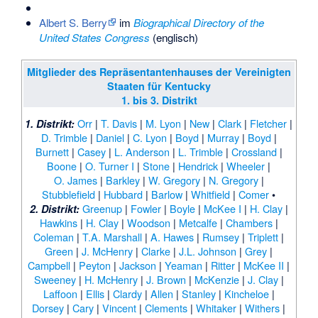
Albert S. Berry
im
Biographical Directory of the
United States Congress
(englisch)
Mitglieder des Repräsentantenhauses der Vereinigten
Staaten für Kentucky
1. bis 3. Distrikt
Orr
|
T. Davis
|
M. Lyon
|
New
|
Clark
|
Fletcher
|
1. Distrikt:
D. Trimble
|
Daniel
|
C. Lyon
|
Boyd
|
Murray
|
Boyd
|
Burnett
|
Casey
|
L. Anderson
|
L. Trimble
|
Crossland
|
Boone
|
O. Turner I
|
Stone
|
Hendrick
|
Wheeler
|
O. James
|
Barkley
|
W. Gregory
|
N. Gregory
|
Stubblefield
|
Hubbard
|
Barlow
|
Whitfield
|
Comer
•
Greenup
|
Fowler
|
Boyle
|
McKee I
|
H. Clay
|
2. Distrikt:
Hawkins
|
H. Clay
|
Woodson
|
Metcalfe
|
Chambers
|
Coleman
|
T.A. Marshall
|
A. Hawes
|
Rumsey
|
Triplett
|
Green
|
J. McHenry
|
Clarke
|
J.L. Johnson
|
Grey
|
Campbell
|
Peyton
|
Jackson
|
Yeaman
|
Ritter
|
McKee II
|
Sweeney
|
H. McHenry
|
J. Brown
|
McKenzie
|
J. Clay
|
Laffoon
|
Ellis
|
Clardy
|
Allen
|
Stanley
|
Kincheloe
|
Dorsey
|
Cary
|
Vincent
|
Clements
|
Whitaker
|
Withers
|