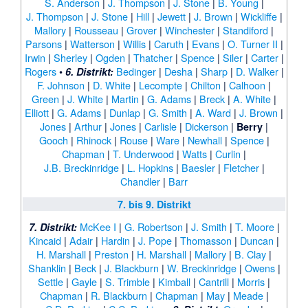
S. Anderson
|
J. Thompson
|
J. Stone
|
B. Young
|
J. Thompson
|
J. Stone
|
Hill
|
Jewett
|
J. Brown
|
Wickliffe
|
Mallory
|
Rousseau
|
Grover
|
Winchester
|
Standiford
|
Parsons
|
Watterson
|
Willis
|
Caruth
|
Evans
|
O. Turner II
|
Irwin
|
Sherley
|
Ogden
|
Thatcher
|
Spence
|
Siler
|
Carter
|
Rogers
•
Bedinger
|
Desha
|
Sharp
|
D. Walker
|
6. Distrikt:
F. Johnson
|
D. White
|
Lecompte
|
Chilton
|
Calhoon
|
Green
|
J. White
|
Martin
|
G. Adams
|
Breck
|
A. White
|
Elliott
|
G. Adams
|
Dunlap
|
G. Smith
|
A. Ward
|
J. Brown
|
Jones
|
Arthur
|
Jones
|
Carlisle
|
Dickerson
|
|
Berry
Gooch
|
Rhinock
|
Rouse
|
Ware
|
Newhall
|
Spence
|
Chapman
|
T. Underwood
|
Watts
|
Curlin
|
J.B. Breckinridge
|
L. Hopkins
|
Baesler
|
Fletcher
|
Chandler
|
Barr
7. bis 9. Distrikt
McKee I
|
G. Robertson
|
J. Smith
|
T. Moore
|
7. Distrikt:
Kincaid
|
Adair
|
Hardin
|
J. Pope
|
Thomasson
|
Duncan
|
H. Marshall
|
Preston
|
H. Marshall
|
Mallory
|
B. Clay
|
Shanklin
|
Beck
|
J. Blackburn
|
W. Breckinridge
|
Owens
|
Settle
|
Gayle
|
S. Trimble
|
Kimball
|
Cantrill
|
Morris
|
Chapman
|
R. Blackburn
|
Chapman
|
May
|
Meade
|