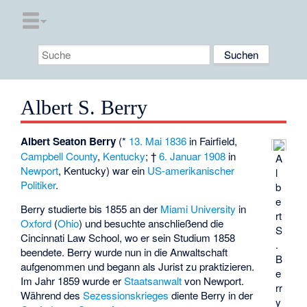
Albert S. Berry
Albert Seaton Berry
(*
13. Mai
1836
in
Fairfield
,
Campbell County
,
Kentucky
; †
6. Januar
1908
in
A
Newport
, Kentucky) war ein
US-amerikanischer
l
Politiker
.
b
e
Berry studierte bis 1855 an der
Miami University
in
rt
Oxford
(
Ohio
) und besuchte anschließend die
S
Cincinnati Law School
, wo er sein Studium 1858
.
beendete. Berry wurde nun in die Anwaltschaft
B
aufgenommen und begann als Jurist zu praktizieren.
e
Im Jahr 1859 wurde er
Staatsanwalt
von Newport.
rr
Während des
Sezessionskrieges
diente Berry in der
y