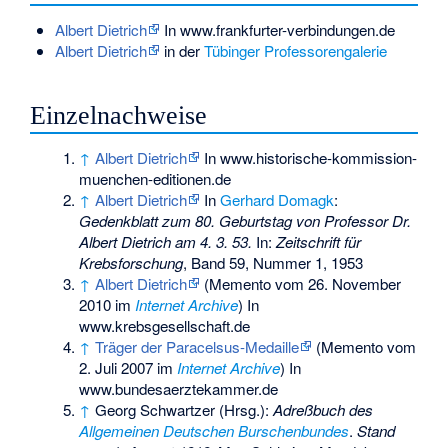
Albert Dietrich
In www.frankfurter-verbindungen.de
Albert Dietrich
in der
Tübinger Professorengalerie
Einzelnachweise
↑
Albert Dietrich
In www.historische-kommission-
muenchen-editionen.de
↑
Albert Dietrich
In
Gerhard Domagk
:
Gedenkblatt zum 80. Geburtstag von Professor Dr.
Albert Dietrich am 4. 3. 53.
In:
Zeitschrift für
Krebsforschung
, Band 59, Nummer 1, 1953
↑
Albert Dietrich
(
Memento
vom 26. November
2010 im
Internet Archive
) In
www.krebsgesellschaft.de
↑
Träger der Paracelsus-Medaille
(
Memento
vom
2. Juli 2007 im
Internet Archive
) In
www.bundesaerztekammer.de
↑
Georg Schwartzer (Hrsg.):
Adreßbuch des
Allgemeinen Deutschen Burschenbundes
.
Stand