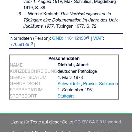
vom 1. August 1919
, Max Schlutius, Magdeburg
1919, S. 38
↑
Werner Kratsch:
Das Verbindungswesen in
Tübingen: eine Dokumentation im Jahre des Univ.-
Jubiläums 1977
. Tübingen 1977, S. 72.
Normdaten (Person):
GND
:
116112433
|
VIAF
:
77059129
|
Personendaten
Dietrich, Albert
NAME
KURZBESCHREIBUNG
deutscher Pathologe
GEBURTSDATUM
4. März 1873
GEBURTSORT
Schweidnitz
,
Provinz Schlesien
STERBEDATUM
1. September 1961
STERBEORT
Stuttgart
Lizenz für Texte auf dieser Seite:
CC-BY-SA 3.0 Unported
.