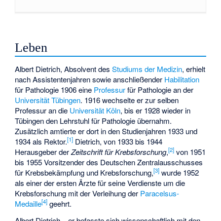
Leben
Albert Dietrich, Absolvent des
Studiums der Medizin
, erhielt
nach Assistentenjahren sowie anschließender
Habilitation
für Pathologie 1906 eine
Professur
für Pathologie an der
Universität Tübingen
. 1916 wechselte er zur selben
Professur an die
Universität Köln
, bis er 1928 wieder in
Tübingen den Lehrstuhl für Pathologie übernahm.
Zusätzlich amtierte er dort in den Studienjahren 1933 und
[
1
]
1934 als Rektor.
Dietrich, von 1933 bis 1944
[
2
]
Herausgeber der
Zeitschrift für Krebsforschung
,
von 1951
bis 1955 Vorsitzender des Deutschen Zentralausschusses
[
3
]
für Krebsbekämpfung und Krebsforschung,
wurde 1952
als einer der ersten Ärzte für seine Verdienste um die
Krebsforschung mit der Verleihung der
Paracelsus-
[
4
]
Medaille
geehrt.
Albert Dietrich – er befasste sich wissenschaftlich mit den