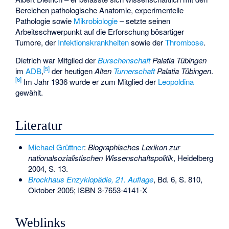
Bereichen pathologische Anatomie, experimentelle
Pathologie sowie
Mikrobiologie
– setzte seinen
Arbeitsschwerpunkt auf die Erforschung
bösartiger
Tumore
, der
Infektionskrankheiten
sowie der
Thrombose
.
Dietrich war Mitglied der
Burschenschaft
Palatia Tübingen
[
5
]
im
ADB
,
der heutigen
Alten
Turnerschaft
Palatia Tübingen
.
[
6
]
Im Jahr 1936 wurde er zum Mitglied der
Leopoldina
gewählt.
Literatur
Michael Grüttner
:
Biographisches Lexikon zur
nationalsozialistischen Wissenschaftspolitik
, Heidelberg
2004, S. 13.
Brockhaus Enzyklopädie, 21. Auflage
, Bd. 6, S. 810,
Oktober 2005;
ISBN 3-7653-4141-X
Weblinks