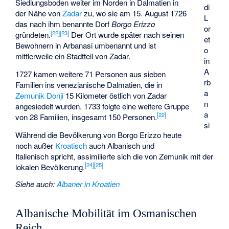
Siedlungsboden weiter im Norden in Dalmatien in
di
der Nähe von
Zadar
zu, wo sie am 15. August 1726
L
das nach ihm benannte Dorf
Borgo Erizzo
or
[
22
]
[
23
]
gründeten.
Der Ort wurde später nach seinen
et
Bewohnern in
Arbanasi
umbenannt und ist
o
mittlerweile ein Stadtteil von Zadar.
in
A
1727 kamen weitere 71 Personen aus sieben
rb
Familien ins venezianische Dalmatien, die in
a
Zemunik Donji
15 Kilometer östlich von Zadar
n
angesiedelt wurden. 1733 folgte eine weitere Gruppe
a
[
22
]
von 28 Familien, insgesamt 150 Personen.
si
Während die Bevölkerung von Borgo Erizzo heute
noch außer
Kroatisch
auch Albanisch und
Italienisch spricht, assimilierte sich die von Zemunik mit der
[
24
]
[
25
]
lokalen Bevölkerung.
Siehe auch
:
Albaner in Kroatien
Albanische Mobilität im Osmanischen
Reich