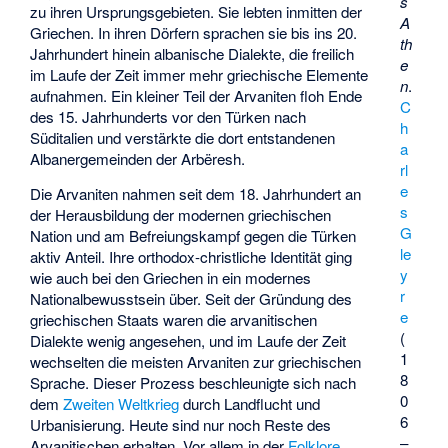
s
zu ihren Ursprungsgebieten. Sie lebten inmitten der
A
Griechen. In ihren Dörfern sprachen sie bis ins 20.
th
Jahrhundert hinein albanische Dialekte, die freilich
e
im Laufe der Zeit immer mehr griechische Elemente
n
.
aufnahmen. Ein kleiner Teil der Arvaniten floh Ende
C
des 15. Jahrhunderts vor den Türken nach
h
Süditalien und verstärkte die dort entstandenen
a
Albanergemeinden der Arbëresh.
rl
e
Die Arvaniten nahmen seit dem 18. Jahrhundert an
s
der Herausbildung der modernen griechischen
G
Nation und am Befreiungskampf gegen die Türken
le
aktiv Anteil. Ihre orthodox-christliche Identität ging
y
wie auch bei den Griechen in ein modernes
r
Nationalbewusstsein über. Seit der Gründung des
e
griechischen Staats waren die arvanitischen
(
Dialekte wenig angesehen, und im Laufe der Zeit
1
wechselten die meisten Arvaniten zur griechischen
8
Sprache. Dieser Prozess beschleunigte sich nach
0
dem
Zweiten Weltkrieg
durch Landflucht und
6
Urbanisierung. Heute sind nur noch Reste des
–
Arvanitischen erhalten. Vor allem in der
Folklore