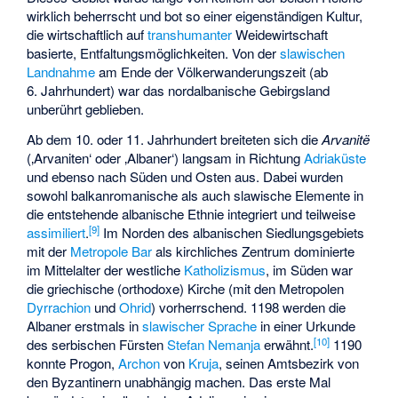
wirklich beherrscht und bot so einer eigenständigen Kultur,
die wirtschaftlich auf
transhumanter
Weidewirtschaft
basierte, Entfaltungsmöglichkeiten. Von der
slawischen
Landnahme
am Ende der Völkerwanderungszeit (ab
6. Jahrhundert) war das nordalbanische Gebirgsland
unberührt geblieben.
Ab dem 10. oder 11. Jahrhundert breiteten sich die
Arvanitë
(‚Arvaniten‘ oder ‚Albaner‘) langsam in Richtung
Adriaküste
und ebenso nach Süden und Osten aus. Dabei wurden
sowohl balkanromanische als auch slawische Elemente in
die entstehende albanische Ethnie integriert und teilweise
[
9
]
assimiliert
.
Im Norden des albanischen Siedlungsgebiets
mit der
Metropole Bar
als kirchliches Zentrum dominierte
im Mittelalter der westliche
Katholizismus
, im Süden war
die griechische (orthodoxe) Kirche (mit den Metropolen
Dyrrachion
und
Ohrid
) vorherrschend. 1198 werden die
Albaner erstmals in
slawischer Sprache
in einer Urkunde
[
10
]
des serbischen Fürsten
Stefan Nemanja
erwähnt.
1190
konnte
Progon
,
Archon
von
Kruja
, seinen Amtsbezirk von
den Byzantinern unabhängig machen. Das erste Mal