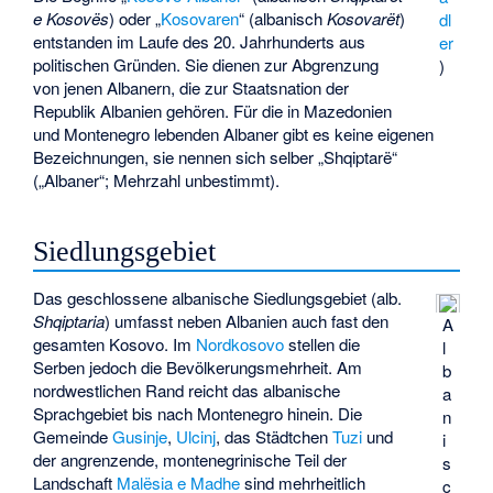
e Kosovës
) oder „
Kosovaren
“ (albanisch
Kosovarët
)
dl
entstanden im Laufe des 20. Jahrhunderts aus
er
politischen Gründen. Sie dienen zur Abgrenzung
)
von jenen Albanern, die zur Staatsnation der
Republik Albanien gehören. Für die in Mazedonien
und Montenegro lebenden Albaner gibt es keine eigenen
Bezeichnungen, sie nennen sich selber „
Shqiptarë
“
(„Albaner“; Mehrzahl unbestimmt).
Siedlungsgebiet
Das geschlossene albanische Siedlungsgebiet (alb.
Shqiptaria
) umfasst neben Albanien auch fast den
A
gesamten Kosovo. Im
Nordkosovo
stellen die
l
Serben jedoch die Bevölkerungsmehrheit. Am
b
nordwestlichen Rand reicht das albanische
a
Sprachgebiet bis nach Montenegro hinein. Die
n
Gemeinde
Gusinje
,
Ulcinj
, das Städtchen
Tuzi
und
i
der angrenzende, montenegrinische Teil der
s
Landschaft
Malësia e Madhe
sind mehrheitlich
c