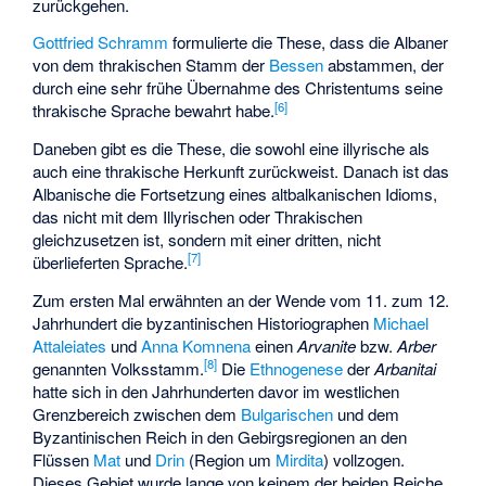
zurückgehen.
Gottfried Schramm
formulierte die These, dass die Albaner
von dem thrakischen Stamm der
Bessen
abstammen, der
durch eine sehr frühe Übernahme des Christentums seine
[
6
]
thrakische Sprache bewahrt habe.
Daneben gibt es die These, die sowohl eine illyrische als
auch eine thrakische Herkunft zurückweist. Danach ist das
Albanische die Fortsetzung eines altbalkanischen Idioms,
das nicht mit dem Illyrischen oder Thrakischen
gleichzusetzen ist, sondern mit einer dritten, nicht
[
7
]
überlieferten Sprache.
Zum ersten Mal erwähnten an der Wende vom 11. zum 12.
Jahrhundert die byzantinischen Historiographen
Michael
Attaleiates
und
Anna Komnena
einen
Arvanite
bzw.
Arber
[
8
]
genannten Volksstamm.
Die
Ethnogenese
der
Arbanitai
hatte sich in den Jahrhunderten davor im westlichen
Grenzbereich zwischen dem
Bulgarischen
und dem
Byzantinischen Reich in den Gebirgsregionen an den
Flüssen
Mat
und
Drin
(Region um
Mirdita
) vollzogen.
Dieses Gebiet wurde lange von keinem der beiden Reiche