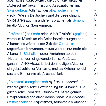
albanisch
shqipe
, „Adler“, die durch die Metapher
h
„Adlersöhne“ bekannt ist und Assoziationen mit
„
Skanderbegs
Adler auf der
albanischen Fahne
Al
weckt. Wie im Deutschen wird die Bezeichnung
b
Skipetaren
auch in anderen Sprachen als
Synonym
a
für die Albaner übernommen.
n
„
Arbëresh
“ (
toskisch
) oder „
Arbër
“/„
Arbën
“ (
gegisch
)
er
waren im Mittelalter die Selbstbezeichnungen der
“
Albaner, die während der Zeit der
Osmanen
a
ungebräuchlich wurden. Heute werden nur mehr die
uf
Albaner in
Süditalien
, deren Vorfahren ab dem
„s
14. Jahrhundert eingewandert sind,
Arbëresh
h
genannt.
Arbër/Arbën
ist bei den heutigen Albanern
qi
ein gebräuchlicher Vorname, und als Ortsname lebt
p
das alte Ethnonym als
Arbanasi
fort.
e“
(
„
Arvaniten
“ (
neugriechisch
Αρβανίτες
)
Arvanítes
A
war die griechische Bezeichnung für „Albaner“. Die
dl
griechische Form des Ethnonyms ist die genaue
er
Entsprechung des albanischen
Arbër
. Als
Arvanite
)
,
(
mittelgriechisch
Ἀρβανίται
) tauchten die Albaner
d