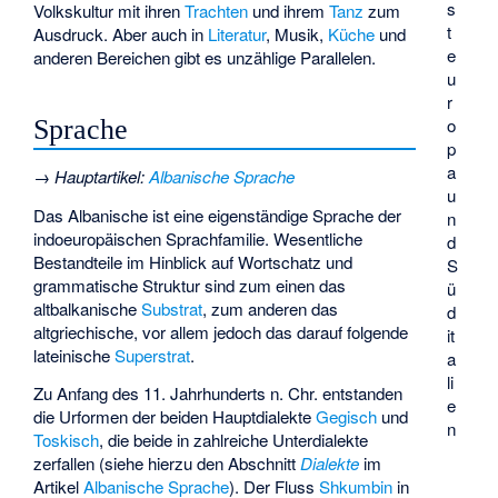
s
Volkskultur mit ihren
Trachten
und ihrem
Tanz
zum
t
Ausdruck. Aber auch in
Literatur
, Musik,
Küche
und
e
anderen Bereichen gibt es unzählige Parallelen.
u
r
Sprache
o
p
a
→
Hauptartikel
:
Albanische Sprache
u
Das Albanische ist eine eigenständige Sprache der
n
indoeuropäischen Sprachfamilie. Wesentliche
d
Bestandteile im Hinblick auf Wortschatz und
S
grammatische Struktur sind zum einen das
ü
altbalkanische
Substrat
, zum anderen das
d
altgriechische, vor allem jedoch das darauf folgende
it
lateinische
Superstrat
.
a
li
Zu Anfang des 11. Jahrhunderts n. Chr. entstanden
e
die Urformen der beiden Hauptdialekte
Gegisch
und
n
Toskisch
, die beide in zahlreiche Unterdialekte
zerfallen (siehe hierzu den Abschnitt
Dialekte
im
Artikel
Albanische Sprache
). Der Fluss
Shkumbin
in