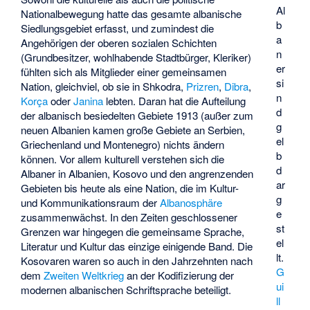
Al
Nationalbewegung hatte das gesamte albanische
b
Siedlungsgebiet erfasst, und zumindest die
a
Angehörigen der oberen sozialen Schichten
n
(Grundbesitzer, wohlhabende Stadtbürger, Kleriker)
er
fühlten sich als Mitglieder einer gemeinsamen
si
Nation, gleichviel, ob sie in Shkodra,
Prizren
,
Dibra
,
n
Korça
oder
Janina
lebten. Daran hat die Aufteilung
d
der albanisch besiedelten Gebiete 1913 (außer zum
g
neuen Albanien kamen große Gebiete an Serbien,
el
Griechenland und Montenegro) nichts ändern
b
können. Vor allem kulturell verstehen sich die
d
Albaner in Albanien, Kosovo und den angrenzenden
ar
Gebieten bis heute als eine Nation, die im Kultur-
g
und Kommunikationsraum der
Albanosphäre
e
zusammenwächst. In den Zeiten geschlossener
st
Grenzen war hingegen die gemeinsame Sprache,
el
Literatur und Kultur das einzige einigende Band. Die
lt.
Kosovaren waren so auch in den Jahrzehnten nach
G
dem
Zweiten Weltkrieg
an der Kodifizierung der
ui
modernen albanischen Schriftsprache beteiligt.
ll