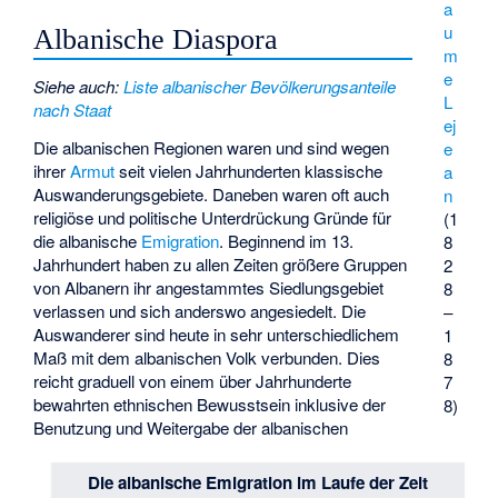
a
u
Albanische Diaspora
m
e
Siehe auch
:
Liste albanischer Bevölkerungsanteile
L
nach Staat
ej
Die albanischen Regionen waren und sind wegen
e
ihrer
Armut
seit vielen Jahrhunderten klassische
a
Auswanderungsgebiete. Daneben waren oft auch
n
religiöse und politische Unterdrückung Gründe für
(1
die albanische
Emigration
. Beginnend im 13.
8
Jahrhundert haben zu allen Zeiten größere Gruppen
2
von Albanern ihr angestammtes Siedlungsgebiet
8
verlassen und sich anderswo angesiedelt. Die
–
Auswanderer sind heute in sehr unterschiedlichem
1
Maß mit dem albanischen Volk verbunden. Dies
8
reicht graduell von einem über Jahrhunderte
7
bewahrten ethnischen Bewusstsein inklusive der
8)
Benutzung und Weitergabe der albanischen
Die albanische Emigration im Laufe der Zeit