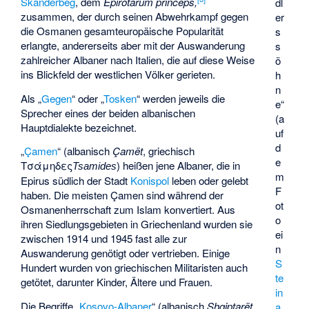
Skanderbeg
, dem
Epirotarum princeps
,
dl
zusammen, der durch seinen Abwehrkampf gegen
er
die Osmanen gesamteuropäische Popularität
s
erlangte, andererseits aber mit der Auswanderung
s
zahlreicher Albaner nach Italien, die auf diese Weise
ö
ins Blickfeld der westlichen Völker gerieten.
h
n
Als „
Gegen
“ oder „
Tosken
“ werden jeweils die
e“
Sprecher eines der beiden albanischen
(a
Hauptdialekte bezeichnet.
uf
d
„
Çamen
“ (albanisch
Çamët
, griechisch
e
Τσάμηδες
) heißen jene Albaner, die in
Tsamides
m
Epirus südlich der Stadt
Konispol
leben oder gelebt
F
haben. Die meisten Çamen sind während der
ot
Osmanenherrschaft zum Islam konvertiert. Aus
o
ihren Siedlungsgebieten in Griechenland wurden sie
ei
zwischen 1914 und 1945 fast alle zur
n
Auswanderung genötigt oder vertrieben. Einige
S
Hundert wurden von griechischen Militaristen auch
te
getötet, darunter Kinder, Ältere und Frauen.
in
Die Begriffe „
Kosovo-Albaner
“ (albanisch
Shqiptarët
a