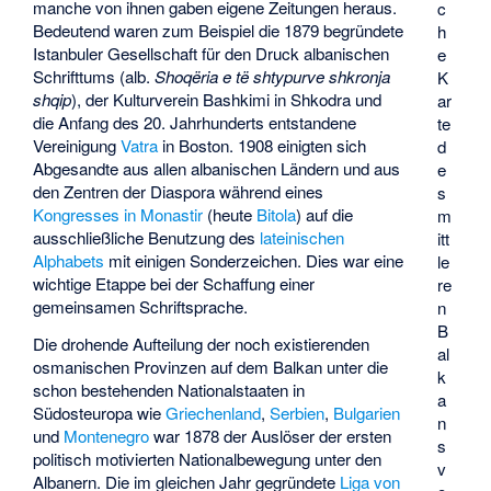
manche von ihnen gaben eigene Zeitungen heraus.
c
Bedeutend waren zum Beispiel die 1879 begründete
h
Istanbuler Gesellschaft für den Druck albanischen
e
Schrifttums (alb.
Shoqëria e të shtypurve shkronja
K
shqip
), der Kulturverein Bashkimi in Shkodra und
ar
die Anfang des 20. Jahrhunderts entstandene
te
Vereinigung
Vatra
in Boston. 1908 einigten sich
d
Abgesandte aus allen albanischen Ländern und aus
e
den Zentren der Diaspora während eines
s
Kongresses in Monastir
(heute
Bitola
) auf die
m
ausschließliche Benutzung des
lateinischen
itt
Alphabets
mit einigen Sonderzeichen. Dies war eine
le
wichtige Etappe bei der Schaffung einer
re
gemeinsamen Schriftsprache.
n
B
Die drohende Aufteilung der noch existierenden
al
osmanischen Provinzen auf dem Balkan unter die
k
schon bestehenden Nationalstaaten in
a
Südosteuropa wie
Griechenland
,
Serbien
,
Bulgarien
n
und
Montenegro
war 1878 der Auslöser der ersten
s
politisch motivierten Nationalbewegung unter den
v
Albanern. Die im gleichen Jahr gegründete
Liga von