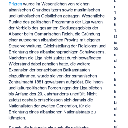
o
Prizren
wurde im Wesentlichen von reichen
n
albanischen Grundbesitzern sowie muslimischen
1
und katholischen Geistlichen getragen. Wesentliche
8
Punkte des politischen Programms der Liga waren
6
der Verbleib des gesamten Siedlungsgebiets der
1.
Albaner beim Osmanischen Reich, die Gründung
D
einer autonomen albanischen Provinz mit eigener
ie
Steuerverwaltung, Gleichstellung der Religionen und
Si
Errichtung eines albanischsprachigen Schulwesens.
e
Nachdem die Liga nicht zuletzt durch bewaffneten
dl
Widerstand dabei geholfen hatte, die weitere
u
Expansion der benachbarten Balkanstaaten
n
einzudämmen, wurde sie von der osmanischen
g
Zentralmacht 1881 gewaltsam aufgelöst. Die innen-
s
und kulturpolitischen Forderungen der Liga blieben
g
bis Anfang des 20. Jahrhunderts unerfüllt. Nicht
e
zuletzt deshalb entschlossen sich damals die
bi
Nationalisten der zweiten Generation, für die
et
Errichtung eines albanischen Nationalstaats zu
e
kämpfen.
d
er
Sowohl die kulturelle als auch die politische