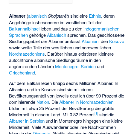
Albaner
(
albanisch
Shqiptarët
) sind eine
Ethnie
, deren
Angehörige insbesondere im westlichen Teil der
Balkanhalbinsel
leben und das zu den
indogermanischen
Sprachen
gehörige
Albanisch
sprechen. Das geschlossene
Siedlungsgebiet der Albaner umfasst
Albanien
, den
Kosovo
sowie weite Teile des westlichen und nordwestlichen
Nordmazedoniens
. Darüber hinaus existieren kleinere
autochthone albanische Siedlungsräume in den
angrenzenden Ländern
Montenegro
,
Serbien
und
Griechenland
.
Auf dem Balkan leben knapp sechs Millionen Albaner. In
Albanien und im Kosovo sind sie mit einem
Bevölkerungsanteil von jeweils deutlich über 90 Prozent die
dominierende
Nation
. Die
Albaner in Nordmazedonien
bilden mit etwa 25 Prozent der Bevölkerung die größte
[
1
]
Minderheit in diesem Land. Mit 0,82 Prozent
sind die
Albaner in Serbien
und in Montenegro hingegen eine kleine
Minderheit. Viele Auswanderer oder ihre Nachkommen
leben in der
Diaspora
. Große albanische Gemeinden gibt