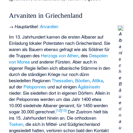
Arvaniten in Griechenland
→
Hauptartikel
:
Arvaniten
A
Im 13. Jahrhundert kamen die ersten Albaner auf
lb
Einladung lokaler Potentaten nach Griechenland. Sie
a
waren als Bauern ebenso gefragt wie als Söldner für
ni
die Truppen des
Herzogs von Athen
, des
Despoten
s
von Morea
und anderer Fürsten. Aber auch in
c
eigener Regie ließen sich albanische Stämme in den
h
durch die ständigen Kriege nur noch dünn
e
besiedelten Regionen
Thessalien
,
Böotien
,
Attika
,
B
auf der
Peloponnes
und auf einigen
Ägäisinseln
ä
nieder. Sie siedelten dort in eigenen Dörfern. Allein in
u
der Peloponnes werden um das Jahr 1400 etwa
e
10.000 siedelnde Albaner genannt, für 1450 werden
ri
[
12
]
[
13
]
sogar 30.000 gerechnet.
Der Zustrom hielt bis
n
ins 15. Jahrhundert hinein an. Die orthodoxen
a
Tosken
, die sich in Mittel- und Südgriechenland
u
angesiedelt hatten, verloren schon bald den Kontakt