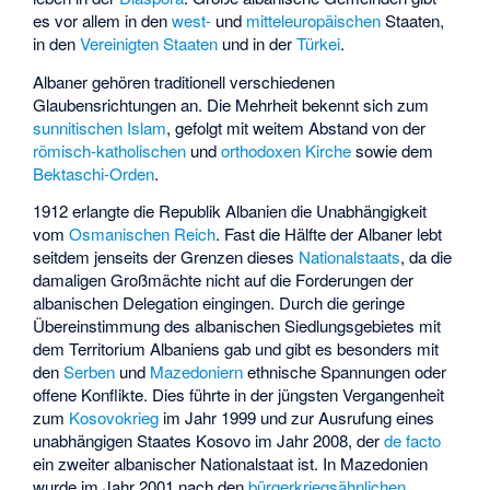
es vor allem in den
west-
und
mitteleuropäischen
Staaten,
in den
Vereinigten Staaten
und in der
Türkei
.
Albaner gehören traditionell verschiedenen
Glaubensrichtungen an. Die Mehrheit bekennt sich zum
sunnitischen
Islam
, gefolgt mit weitem Abstand von der
römisch-katholischen
und
orthodoxen Kirche
sowie dem
Bektaschi-Orden
.
1912 erlangte die Republik Albanien die Unabhängigkeit
vom
Osmanischen Reich
. Fast die Hälfte der Albaner lebt
seitdem jenseits der Grenzen dieses
Nationalstaats
, da die
damaligen Großmächte nicht auf die Forderungen der
albanischen Delegation eingingen. Durch die geringe
Übereinstimmung des albanischen Siedlungsgebietes mit
dem Territorium Albaniens gab und gibt es besonders mit
den
Serben
und
Mazedoniern
ethnische Spannungen oder
offene Konflikte. Dies führte in der jüngsten Vergangenheit
zum
Kosovokrieg
im Jahr 1999 und zur Ausrufung eines
unabhängigen Staates Kosovo im Jahr 2008, der
de facto
ein zweiter albanischer Nationalstaat ist. In Mazedonien
wurde im Jahr 2001 nach den
bürgerkriegsähnlichen