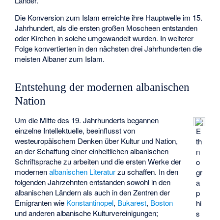
Länder.
Die Konversion zum Islam erreichte ihre Hauptwelle im 15.
Jahrhundert, als die ersten großen Moscheen entstanden
oder Kirchen in solche umgewandelt wurden. In weiterer
Folge konvertierten in den nächsten drei Jahrhunderten die
meisten Albaner zum Islam.
Entstehung der modernen albanischen
Nation
Um die Mitte des 19. Jahrhunderts begannen
einzelne Intellektuelle, beeinflusst von
E
westeuropäischem Denken über Kultur und Nation,
th
an der Schaffung einer einheitlichen albanischen
n
Schriftsprache zu arbeiten und die ersten Werke der
o
modernen
albanischen Literatur
zu schaffen. In den
gr
folgenden Jahrzehnten entstanden sowohl in den
a
albanischen Ländern als auch in den Zentren der
p
Emigranten wie
Konstantinopel
,
Bukarest
,
Boston
hi
und anderen albanische Kulturvereinigungen;
s