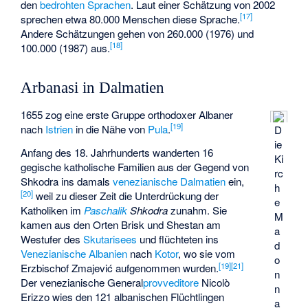
den
bedrohten Sprachen
. Laut einer Schätzung von 2002
[
17
]
sprechen etwa 80.000 Menschen diese Sprache.
Andere Schätzungen gehen von 260.000 (1976) und
[
18
]
100.000 (1987) aus.
Arbanasi in Dalmatien
1655 zog eine erste Gruppe orthodoxer Albaner
[
19
]
nach
Istrien
in die Nähe von
Pula
.
D
ie
Anfang des 18. Jahrhunderts wanderten 16
Ki
gegische katholische Familien aus der Gegend von
rc
Shkodra ins damals
venezianische
Dalmatien
ein,
h
[
20
]
weil zu dieser Zeit die Unterdrückung der
e
Katholiken im
Paschalik
Shkodra
zunahm. Sie
M
kamen aus den Orten Brisk und Shestan am
a
Westufer des
Skutarisees
und flüchteten ins
d
Venezianische Albanien
nach
Kotor
, wo sie vom
o
[
19
]
[
21
]
Erzbischof Zmajević aufgenommen wurden.
n
Der venezianische General
provveditore
Nicolò
n
Erizzo wies den 121 albanischen Flüchtlingen
a