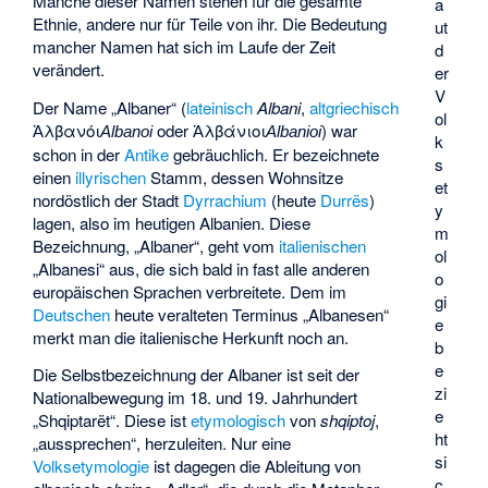
Manche dieser Namen stehen für die gesamte
a
Ethnie, andere nur für Teile von ihr. Die Bedeutung
ut
mancher Namen hat sich im Laufe der Zeit
d
verändert.
er
V
Der Name „Albaner“ (
lateinisch
Albani
,
altgriechisch
ol
Ἀλβανόι
oder
Ἀλβάνιοι
) war
Albanoi
Albanioi
k
schon in der
Antike
gebräuchlich. Er bezeichnete
s
einen
illyrischen
Stamm, dessen Wohnsitze
et
nordöstlich der Stadt
Dyrrachium
(heute
Durrës
)
y
lagen, also im heutigen Albanien. Diese
m
Bezeichnung, „Albaner“, geht vom
italienischen
ol
„Albanesi“ aus, die sich bald in fast alle anderen
o
europäischen Sprachen verbreitete. Dem im
gi
Deutschen
heute veralteten Terminus „Albanesen“
e
merkt man die italienische Herkunft noch an.
b
e
Die Selbstbezeichnung der Albaner ist seit der
zi
Nationalbewegung im 18. und 19. Jahrhundert
e
„
Shqiptarët
“. Diese ist
etymologisch
von
shqiptoj
,
ht
„aussprechen“, herzuleiten. Nur eine
si
Volksetymologie
ist dagegen die Ableitung von
c