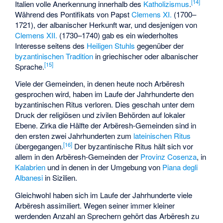
[
14
]
Italien volle Anerkennung innerhalb des
Katholizismus
.
Während des Pontifikats von Papst
Clemens XI.
(1700–
1721), der albanischer Herkunft war, und desjenigen von
Clemens XII.
(1730–1740) gab es ein wiederholtes
Interesse seitens des
Heiligen Stuhls
gegenüber der
byzantinischen Tradition
in griechischer oder albanischer
[
15
]
Sprache.
Viele der Gemeinden, in denen heute noch Arbëresh
gesprochen wird, haben im Laufe der Jahrhunderte den
byzantinischen Ritus verloren. Dies geschah unter dem
Druck der religiösen und zivilen Behörden auf lokaler
Ebene. Zirka die Hälfte der Arbëresh-Gemeinden sind in
den ersten zwei Jahrhunderten zum
lateinischen Ritus
[
16
]
übergegangen.
Der byzantinische Ritus hält sich vor
allem in den Arbëresh-Gemeinden der
Provinz Cosenza
, in
Kalabrien
und in denen in der Umgebung von
Piana degli
Albanesi
in Sizilien.
Gleichwohl haben sich im Laufe der Jahrhunderte viele
Arbëresh assimiliert. Wegen seiner immer kleiner
werdenden Anzahl an Sprechern gehört das Arbëresh zu