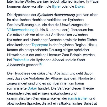
lateinische Wörter, weniger jedoch altgriechische). In Frage
kommen dabei vor allem die
Illyrer
oder die
Daker
.
Die Hypothese der
illyrischen Abstammung
geht von einer
im albanischen Hochland verbliebenen illyrischen
Restbevölkerung aus, die dort die Umwälzungen der
Völkerwanderung
(4. bis 6. Jahrhundert) überdauert hat.
Sie stützt sich vor allem auf Ähnlichkeiten zwischen
illyrischer und albanischer Sprache sowie die hohe Dichte
altbalkanischer
Toponyme
in der fraglichen Region. Hinzu
kommt die entsprechende Deutung einiger spärlicher
Hinweise aus der antiken Literatur: Zum Beispiel werden
bei
Ptolemäus
die illyrischen
Albanoi
und die Stadt
[
5
]
Albanopolis
genannt.
Die Hypothese der
dakischen Abstammung
geht davon
aus, dass die Vorfahren der Albaner aus dem Nordosten
zugewandert sind und es sich bei ihnen um kaum
romanisierte
Daker
handelt. Die Vertreter dieser Theorie
begründen dies mit einigen lexikalischen und
grammatischen Gemeinsamkeiten der
rumänischen
und
albanischen Sprache, die auf ein altbalkanisches Substrat