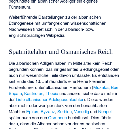
begründete ein albanischer Adeliger ein eigenes
Fürstentum.
Weiterführende Darstellungen zu der albanischen
Ethnogenese mit umfangreichen wissenschaftlichen
Nachweisen findet sich in der albanisch- bzw.
englischsprachigen Wikipedia.
Spätmittelalter und Osmanisches Reich
Die albanischen Adligen haben im Mittelalter kein Reich
begründen können, das ihr gesamtes Siedlungsgebiet oder
auch nur wesentliche Teile davon umfasste. Es entstanden
seit Ende des 13. Jahrhunderts eine Reihe kleinerer
Fürstentümer unter albanischen Herrschern (
Muzaka
,
Bue
Shpata
,
Kastrioten
,
Thopia
und andere, siehe dazu mehr in
der
Liste albanischer Adelsgeschlechter
). Diese wurden
aber mehr oder weniger stark von den benachbarten
Mächten
Epirus
,
Byzanz
,
Serbien
,
Venedig
und
Neapel
,
später auch von den
Osmanen
beeinflusst. Dies führte
dazu, dass die Albaner schon vor der osmanischen