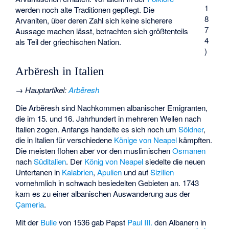
1
werden noch alte Traditionen gepflegt. Die
8
Arvaniten, über deren Zahl sich keine sicherere
7
Aussage machen lässt, betrachten sich größtenteils
4
als Teil der griechischen Nation.
)
Arbëresh in Italien
→
Hauptartikel
:
Arbëresh
Die Arbëresh sind Nachkommen albanischer Emigranten,
die im 15. und 16. Jahrhundert in mehreren Wellen nach
Italien zogen. Anfangs handelte es sich noch um
Söldner
,
die in Italien für verschiedene
Könige von Neapel
kämpften.
Die meisten flohen aber vor den muslimischen
Osmanen
nach
Süditalien
. Der
König von Neapel
siedelte die neuen
Untertanen in
Kalabrien
,
Apulien
und auf
Sizilien
vornehmlich in schwach besiedelten Gebieten an. 1743
kam es zu einer albanischen Auswanderung aus der
Çameria
.
Mit der
Bulle
von 1536 gab Papst
Paul III.
den Albanern in