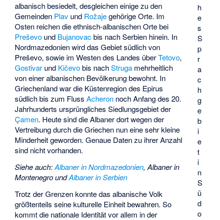
albanisch besiedelt, desgleichen einige zu den
h
Gemeinden
Plav
und
Rožaje
gehörige Orte. Im
e
Osten reichen die ethnisch-albanischen Orte bei
s
Preševo
und
Bujanovac
bis nach Serbien hinein. In
S
Nordmazedonien wird das Gebiet südlich von
p
Preševo, sowie im Westen des Landes über
Tetovo
,
r
Gostivar
und
Kičevo
bis nach
Struga
mehrheitlich
a
von einer albanischen Bevölkerung bewohnt. In
c
Griechenland war die Küstenregion des Epirus
h
südlich bis zum Fluss
Acheron
noch Anfang des 20.
g
Jahrhunderts ursprüngliches Siedlungsgebiet der
e
Çamen
. Heute sind die Albaner dort wegen der
b
Vertreibung durch die Griechen nun eine sehr kleine
i
Minderheit geworden. Genaue Daten zu ihrer Anzahl
e
sind nicht vorhanden.
t
i
Siehe auch
:
Albaner in Nordmazedonien
,
Albaner in
n
Montenegro
und
Albaner in Serbien
S
ü
Trotz der Grenzen konnte das albanische Volk
d
größtenteils seine kulturelle Einheit bewahren. So
o
kommt die nationale Identität vor allem in der