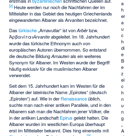
erstmals in
byzantinischen
schriftlichen Quellen auf.
a
[
2
]
Heute werden nur noch die Nachfahren der im
h
Mittelalter in das Gebiet des heutigen Griechenlands
er
eingewanderten Albaner als Arvaniten bezeichnet.
a
u
Das
türkische
„
Arnavutlar
“ ist von
Arbër
bzw.
c
Ἀρβανίται
abgeleitet. Im 18. Jahrhundert
Arvaníte
h
wurde das türkische Ethnonym auch von
di
europäischen Autoren übernommen. So entstand
e
die deutsche Bildung
Arnauten
als ein weiteres
B
Synonym für Albaner. Im Westen wurde der Begriff
e
häufig exklusiv für die muslimischen Albaner
z
verwendet.
ei
Seit dem 15. Jahrhundert kam im Westen für die
c
Albaner der lateinische Name „
Epirotes
“ (deutsch
h
„Epiroten“) auf. Wie in der
Renaissance
üblich,
n
suchte man nach einer antiken Parallele, und in den
u
Albanern sah man die Nachfahren jener Völker, die
n
in der antiken Landschaft
Epirus
gelebt hatten. Die
g
Albaner wurden im westlichen Europa überhaupt
„
erst im Mittelalter bekannt. Dies hing einerseits mit
A
[
3
]