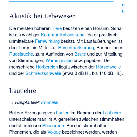
e
n
Akustik bei Lebewesen
Die meisten höheren
Tiere
besitzen einen
Hörsinn
. Schall
ist ein wichtiger
Kommunikationskanal
, da er praktisch
unmittelbare
Fernwirkung
besitzt. Mit Lautäußerungen ist
den Tieren ein Mittel zur
Reviermarkierung
, Partner- oder
Rudelsuche
, zum Auffinden von
Beute
und zur Mitteilung
von Stimmungen,
Warnsignalen
usw. gegeben. Der
menschliche
Hörbereich
liegt zwischen der
Hörschwelle
und der
Schmerzschwelle
(etwa 0 dB HL bis 110 dB HL).
Lautlehre
→
Hauptartikel
:
Phonetik
Bei der Erzeugung von
Lauten
im Rahmen der
Lautlehre
unterscheidet man im Allgemeinen zwischen stimmhaften
und stimmlosen
Phonemen
. Bei den stimmhaften
Phonemen, die als
Vokale
bezeichnet werden, werden