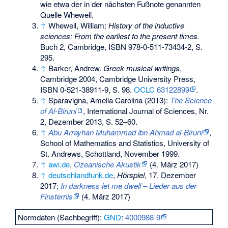
wie etwa der in der nächsten Fußnote genannten
Quelle Whewell.
↑
Whewell, William:
History of the inductive
sciences: From the earliest to the present times.
Buch 2, Cambridge,
ISBN 978-0-511-73434-2
, S.
295.
↑
Barker, Andrew.
Greek musical writings
,
Cambridge 2004, Cambridge University Press,
ISBN 0-521-38911-9
, S. 98.
OCLC
63122899
.
↑
Sparavigna, Amelia Carolina (2013):
The Science
of Al-Biruni
, International Journal of Sciences, Nr.
2, Dezember 2013, S. 52–60.
↑
Abu Arrayhan Muhammad ibn Ahmad al-Biruni
,
School of Mathematics and Statistics, University of
St. Andrews, Schottland, November 1999.
↑
awi.de
,
Ozeanische Akustik
(4. März 2017)
↑
deutschlandfunk.de
,
Hörspiel
, 17. Dezember
2017:
In darkness let me dwell – Lieder aus der
Finsternis
(4. März 2017)
Normdaten (Sachbegriff):
GND
:
4000988-9