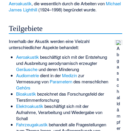
Aeroakustik
, die wesentlich durch die Arbeiten von
Michael
James Lighthill
(1924–1998) begründet wurde.
Teilgebiete
Innerhalb der Akustik werden eine Vielzahl
unterschiedlicher Aspekte behandelt:
A
b
Aeroakustik
beschäftigt sich mit der Entstehung
g
und Ausbreitung aerodynamisch erzeugter
a
Geräusche
und deren Minderung
s
Audiometrie
dient in der
Medizin
zur
s
Vermessung von
Parametern
des menschlichen
c
Gehörs
h
Bioakustik
bezeichnet das Forschungsfeld der
al
Tierstimmenforschung
ld
Elektroakustik
beschäftigt sich mit der
ä
Aufnahme, Verarbeitung und Wiedergabe von
m
Schall
pf
Fahrzeugakustik
behandelt alle Fragestellungen
er
zum Thema Innen- und Außengeräusch von