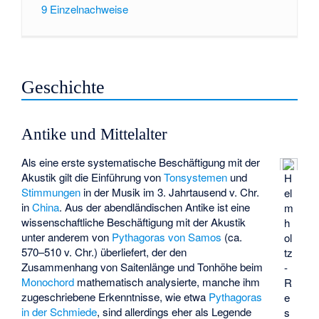
9
Einzelnachweise
Geschichte
Antike und Mittelalter
Als eine erste systematische Beschäftigung mit der
Akustik gilt die Einführung von
Tonsystemen
und
H
Stimmungen
in der Musik im 3. Jahrtausend v. Chr.
el
in
China
. Aus der abendländischen Antike ist eine
m
wissenschaftliche Beschäftigung mit der Akustik
h
unter anderem von
Pythagoras von Samos
(ca.
ol
570–510 v. Chr.) überliefert, der den
tz
Zusammenhang von Saitenlänge und Tonhöhe beim
-
Monochord
mathematisch analysierte, manche ihm
R
zugeschriebene Erkenntnisse, wie etwa
Pythagoras
e
in der Schmiede
, sind allerdings eher als Legende
s