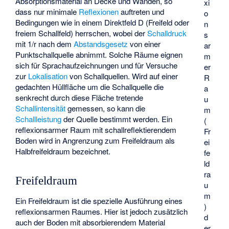
Absorptionsmaterial an Decke und Wänden, so
xi
dass nur minimale
Reflexionen
auftreten und
o
Bedingungen wie in einem
Direktfeld
D (Freifeld oder
n
freiem Schallfeld) herrschen, wobei der
Schalldruck
s
mit 1/r nach dem
Abstandsgesetz
von einer
ar
Punktschallquelle abnimmt. Solche Räume eignen
m
sich für Sprachaufzeichnungen und für Versuche
er
zur
Lokalisation
von Schallquellen. Wird auf einer
R
gedachten Hüllfläche um die Schallquelle die
a
senkrecht durch diese Fläche tretende
u
Schallintensität
gemessen, so kann die
m
Schallleistung
der Quelle bestimmt werden. Ein
(
reflexionsarmer Raum mit schallreflektierendem
Fr
Boden wird in Angrenzung zum Freifeldraum als
ei
Halbfreifeldraum bezeichnet.
fe
ld
ra
Freifeldraum
u
m
Ein Freifeldraum ist die spezielle Ausführung eines
)
reflexionsarmen Raumes. Hier ist jedoch zusätzlich
d
auch der Boden mit absorbierendem Material
er