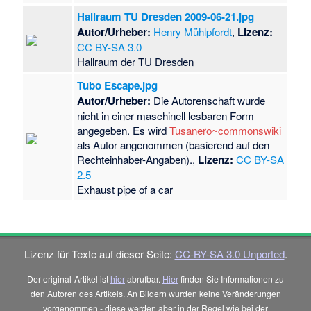
Hallraum TU Dresden 2009-06-21.jpg
Autor/Urheber:
Henry Mühlpfordt
,
Lizenz:
CC BY-SA 3.0
Hallraum der TU Dresden
Tubo Escape.jpg
Autor/Urheber:
Die Autorenschaft wurde
nicht in einer maschinell lesbaren Form
angegeben. Es wird
Tusanero~commonswiki
als Autor angenommen (basierend auf den
Rechteinhaber-Angaben).,
Lizenz:
CC BY-SA
2.5
Exhaust pipe of a car
Lizenz für Texte auf dieser Seite:
CC-BY-SA 3.0 Unported
.
Der original-Artikel ist
hier
abrufbar.
Hier
finden Sie Informationen zu
den Autoren des Artikels. An Bildern wurden keine Veränderungen
vorgenommen - diese werden aber in der Regel wie bei der