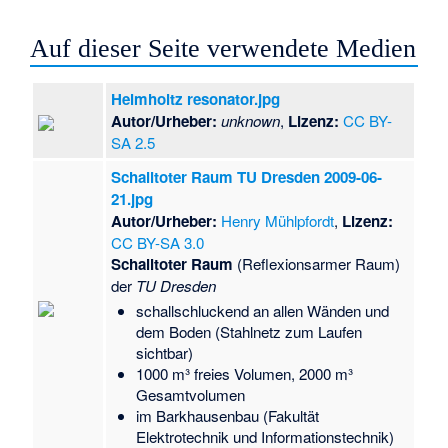
Auf dieser Seite verwendete Medien
Helmholtz resonator.jpg
Autor/Urheber:
unknown
,
Lizenz:
CC BY-
SA 2.5
Schalltoter Raum TU Dresden 2009-06-
21.jpg
Autor/Urheber:
Henry Mühlpfordt
,
Lizenz:
CC BY-SA 3.0
Schalltoter Raum
(Reflexionsarmer Raum)
der
TU Dresden
schallschluckend an allen Wänden und
dem Boden (Stahlnetz zum Laufen
sichtbar)
1000 m³ freies Volumen, 2000 m³
Gesamtvolumen
im Barkhausenbau (Fakultät
Elektrotechnik und Informationstechnik)