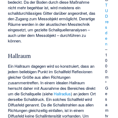
bedeckt. Da der Boden durch diese Maßnahme
T
nicht mehr begehbar ist, wird meistens ein
U
schalldurchlässiges Gitter darüber angeordnet, das
D
den Zugang zum Messobjekt ermöglicht. Derartige
re
Räume werden in der akustischen Messtechnik
s
eingesetzt, um gezielte Schallquellenanalysen –
d
auch unter dem Messobjekt – durchführen zu
e
können.
n
–
1
Hallraum
0
0
Ein
Hallraum
dagegen wird so konstruiert, dass an
0
jedem beliebigen Punkt im Schallfeld Reflexionen
m
gleicher Größe aus allen Richtungen
³
zusammentreffen. In einem idealen Hallraum
G
herrscht daher mit Ausnahme des Bereiches direkt
e
um die Schallquelle (siehe
Hallradius
) an jedem Ort
s
derselbe Schalldruck. Ein solches Schallfeld wird
a
Diffusfeld
genannt. Da die Schallstrahlen aus allen
m
Richtungen gleichzeitig einfallen, ist in einem
tv
Diffusfeld keine Schallintensität vorhanden. Um