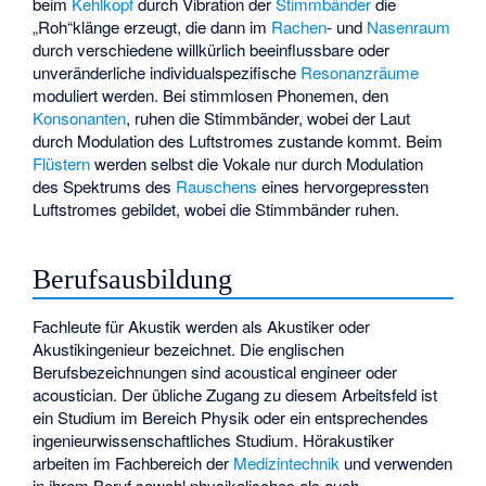
beim
Kehlkopf
durch Vibration der
Stimmbänder
die
„Roh“klänge erzeugt, die dann im
Rachen
- und
Nasenraum
durch verschiedene willkürlich beeinflussbare oder
unveränderliche individualspezifische
Resonanzräume
moduliert werden. Bei stimmlosen Phonemen, den
Konsonanten
, ruhen die Stimmbänder, wobei der Laut
durch Modulation des Luftstromes zustande kommt. Beim
Flüstern
werden selbst die Vokale nur durch Modulation
des
Spektrums
des
Rauschens
eines hervorgepressten
Luftstromes gebildet, wobei die Stimmbänder ruhen.
Berufsausbildung
Fachleute für Akustik werden als Akustiker oder
Akustikingenieur bezeichnet. Die englischen
Berufsbezeichnungen sind acoustical engineer oder
acoustician. Der übliche Zugang zu diesem Arbeitsfeld ist
ein Studium im Bereich Physik oder ein entsprechendes
ingenieurwissenschaftliches Studium. Hörakustiker
arbeiten im Fachbereich der
Medizintechnik
und verwenden
in ihrem Beruf sowohl physikalisches als auch