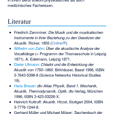
medizinisches Fachwissen.
Literatur
Friedrich Zamminer:
Die Musik und die musikalischen
Instrumente in ihrer Beziehung zu den Gesetzen der
Akustik
. Ricker, 1855 (
Online
).
Wilhelm von Zahn
:
Über die akustische Analyse der
Vocalklänge
(= Programm der Thomasschule in Leipzig
1871). A. Edelmann, Leipzig 1871.
Dieter Ullmann
:
Chladni und die Entwicklung der
Akustik von 1750–1860
. Birkhäuser, Basel 1996,
ISBN
3-7643-5398-8
(Science Networks Historical Studies
19).
Hans Breuer
:
dtv-Atlas Physik, Band 1. Mechanik,
Akustik, Thermodynamik, Optik
. dtv-Verlag, München
1996,
ISBN 3-423-03226-X
.
Heinrich Kuttruff:
Akustik
. Hirzel, Stuttgart 2004,
ISBN
3-7776-1244-8
.
Gerhard Müller und Michael Möser:
Taschenbuch der