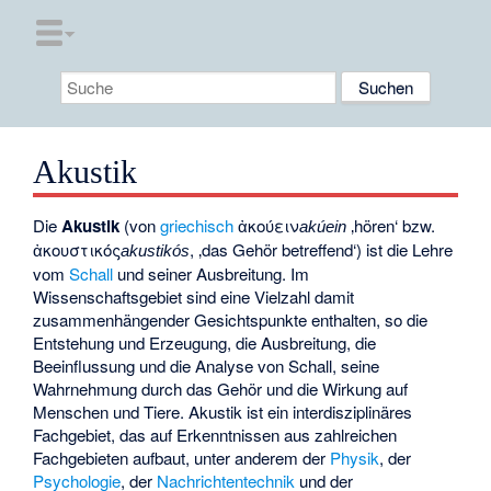
Akustik
Die
Akustik
(von
griechisch
ἀκούειν
‚hören‘ bzw.
akúein
ἀκουστικός
, ‚das Gehör betreffend‘) ist die Lehre
akustikós
vom
Schall
und seiner Ausbreitung. Im
Wissenschaftsgebiet sind eine Vielzahl damit
zusammenhängender Gesichtspunkte enthalten, so die
Entstehung und Erzeugung, die Ausbreitung, die
Beeinflussung und die Analyse von Schall, seine
Wahrnehmung durch das Gehör und die Wirkung auf
Menschen und Tiere. Akustik ist ein interdisziplinäres
Fachgebiet, das auf Erkenntnissen aus zahlreichen
Fachgebieten aufbaut, unter anderem der
Physik
, der
Psychologie
, der
Nachrichtentechnik
und der