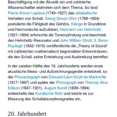
Beschäftigung mit der Akustik ein und zahlreiche
Wissenschaftler widmeten sich dem Thema. So fand
Pierre-Simon Laplace
(1749–1827) das
adiabatische
Verhalten von Schall,
Georg Simon Ohm
(1789–1854)
postulierte die Fähigkeit des Gehörs,
Klänge
in Grundtöne
und Harmonische aufzulösen,
Hermann von Helmholtz
(1821–1894) erforschte die Tonempfindung und beschrieb
den Helmholtz-Resonator und
John William Strutt, 3. Baron
Rayleigh
(1842–1919) veröffentlichte die „Theory of Sound“
mit zahlreichen mathematisch begründeten Erkenntnissen,
die den Schall, seine Entstehung und Ausbreitung betreffen.
In der zweiten Hälfte des 19. Jahrhunderts werden erste
akustische Mess- und Aufzeichnungsgeräte entwickelt, so
der
Phonautograph
von
Édouard-Léon Scott de Martinville
(1817–1897) und später der
Phonograph
von
Thomas Alva
Edison
(1847–1931).
August Kundt
(1839–1894)
entwickelte das
Kundtsche Rohr
und setzte es zur
Messung des
Schallabsorptionsgrades
ein.
20. Jahrhundert