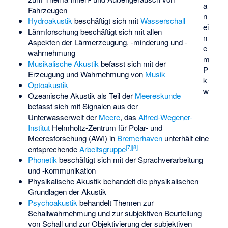
a
Fahrzeugen
n
Hydroakustik
beschäftigt sich mit
Wasserschall
ei
Lärmforschung
beschäftigt sich mit allen
n
Aspekten der Lärmerzeugung, -minderung und -
e
wahrnehmung
m
Musikalische Akustik
befasst sich mit der
P
Erzeugung und Wahrnehmung von
Musik
k
Optoakustik
w
Ozeanische Akustik
als Teil der
Meereskunde
befasst sich mit Signalen aus der
Unterwasserwelt der
Meere
, das
Alfred-Wegener-
Institut
Helmholtz-Zentrum für Polar- und
Meeresforschung (AWI) in
Bremerhaven
unterhält eine
[
7
]
[
8
]
entsprechende
Arbeitsgruppe
Phonetik
beschäftigt sich mit der Sprachverarbeitung
und -kommunikation
Physikalische Akustik
behandelt die physikalischen
Grundlagen der Akustik
Psychoakustik
behandelt Themen zur
Schallwahrnehmung und zur subjektiven Beurteilung
von Schall und zur Objektivierung der subjektiven