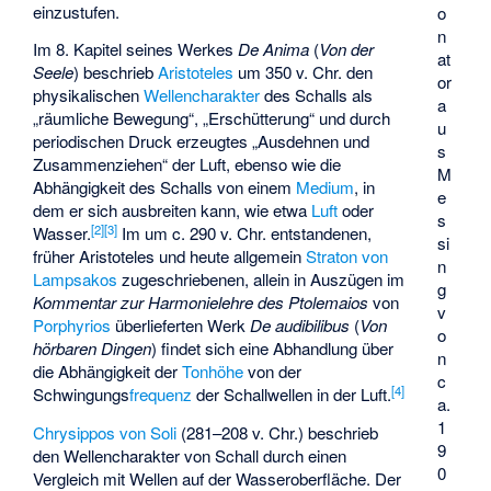
einzustufen.
o
n
Im 8. Kapitel seines Werkes
De Anima
(
Von der
at
Seele
) beschrieb
Aristoteles
um 350 v. Chr. den
or
physikalischen
Wellencharakter
des Schalls als
a
„räumliche Bewegung“, „Erschütterung“ und durch
u
periodischen Druck erzeugtes „Ausdehnen und
s
Zusammenziehen“ der Luft, ebenso wie die
M
Abhängigkeit des Schalls von einem
Medium
, in
e
dem er sich ausbreiten kann, wie etwa
Luft
oder
s
[
2
]
[
3
]
Wasser.
Im um c. 290 v. Chr. entstandenen,
si
früher Aristoteles und heute allgemein
Straton von
n
Lampsakos
zugeschriebenen, allein in Auszügen im
g
Kommentar zur Harmonielehre des Ptolemaios
von
v
Porphyrios
überlieferten Werk
De audibilibus
(
Von
o
hörbaren Dingen
) findet sich eine Abhandlung über
n
die Abhängigkeit der
Tonhöhe
von der
c
[
4
]
Schwingungs
frequenz
der Schallwellen in der Luft.
a.
1
Chrysippos von Soli
(281–208 v. Chr.) beschrieb
9
den Wellencharakter von Schall durch einen
0
Vergleich mit Wellen auf der Wasseroberfläche. Der