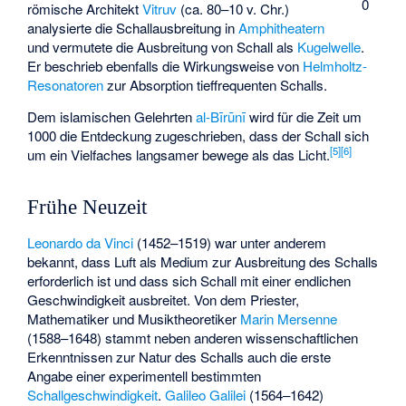
0
römische Architekt
Vitruv
(ca. 80–10 v. Chr.)
analysierte die Schallausbreitung in
Amphitheatern
und vermutete die Ausbreitung von Schall als
Kugelwelle
.
Er beschrieb ebenfalls die Wirkungsweise von
Helmholtz-
Resonatoren
zur Absorption tieffrequenten Schalls.
Dem islamischen Gelehrten
al-Bīrūnī
wird für die Zeit um
1000 die Entdeckung zugeschrieben, dass der Schall sich
[
5
]
[
6
]
um ein Vielfaches langsamer bewege als das Licht.
Frühe Neuzeit
Leonardo da Vinci
(1452–1519) war unter anderem
bekannt, dass Luft als Medium zur Ausbreitung des Schalls
erforderlich ist und dass sich Schall mit einer endlichen
Geschwindigkeit ausbreitet. Von dem Priester,
Mathematiker und Musiktheoretiker
Marin Mersenne
(1588–1648) stammt neben anderen wissenschaftlichen
Erkenntnissen zur Natur des Schalls auch die erste
Angabe einer experimentell bestimmten
Schallgeschwindigkeit
.
Galileo Galilei
(1564–1642)