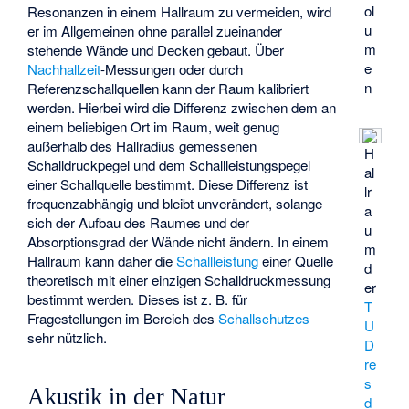
ol
Resonanzen in einem Hallraum zu vermeiden, wird
u
er im Allgemeinen ohne parallel zueinander
m
stehende Wände und Decken gebaut. Über
e
Nachhallzeit
-Messungen oder durch
n
Referenzschallquellen
kann der Raum kalibriert
werden. Hierbei wird die Differenz zwischen dem an
einem beliebigen Ort im Raum, weit genug
außerhalb des Hallradius gemessenen
H
Schalldruckpegel und dem Schallleistungspegel
al
einer Schallquelle bestimmt. Diese Differenz ist
lr
frequenzabhängig und bleibt unverändert, solange
a
sich der Aufbau des Raumes und der
u
Absorptionsgrad der Wände nicht ändern. In einem
m
Hallraum kann daher die
Schallleistung
einer Quelle
d
theoretisch mit einer einzigen Schalldruckmessung
er
bestimmt werden. Dieses ist z. B. für
T
Fragestellungen im Bereich des
Schallschutzes
U
sehr nützlich.
D
re
s
Akustik in der Natur
d