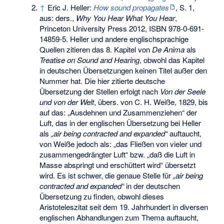
↑
Eric J. Heller:
How sound propagates
, S. 1,
aus: ders.,
Why You Hear What You Hear
,
Princeton University Press 2012,
ISBN 978-0-691-
14859-5
. Heller und andere englischsprachige
Quellen zitieren das 8. Kapitel von
De Anima
als
Treatise on Sound and Hearing
, obwohl das Kapitel
in deutschen Übersetzungen keinen Titel außer den
Nummer hat. Die hier zitierte deutsche
Übersetzung der Stellen erfolgt nach
Von der Seele
und von der Welt
, übers. von C. H. Weiße, 1829, bis
auf das: „Ausdehnen und Zusammenziehen“ der
Luft, das in der englischen Übersetzung bei Heller
als
„air being contracted and expanded“
auftaucht,
von Weiße jedoch als: „das Fließen von vieler und
zusammengedrängter Luft“ bzw. „daß die Luft in
Masse abspringt und erschüttert wird“ übersetzt
wird. Es ist schwer, die genaue Stelle für
„air being
contracted and expanded“
in der deutschen
Übersetzung zu finden, obwohl dieses
Aristoteleszitat seit dem 19. Jahrhundert in diversen
englischen Abhandlungen zum Thema auftaucht,