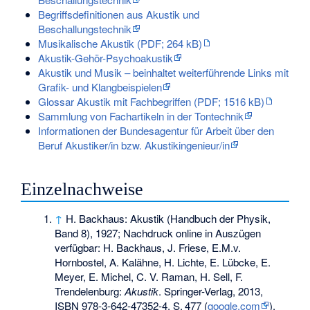
Begriffsdefinitionen aus Akustik und
Beschallungstechnik
Musikalische Akustik (PDF; 264 kB)
Akustik-Gehör-Psychoakustik
Akustik und Musik – beinhaltet weiterführende Links mit
Grafik- und Klangbeispielen
Glossar Akustik mit Fachbegriffen (PDF; 1516 kB)
Sammlung von Fachartikeln in der Tontechnik
Informationen der Bundesagentur für Arbeit über den
Beruf Akustiker/in bzw. Akustikingenieur/in
Einzelnachweise
↑
H. Backhaus: Akustik (Handbuch der Physik,
Band 8), 1927; Nachdruck online in Auszügen
verfügbar: H. Backhaus, J. Friese, E.M.v.
Hornbostel, A. Kalähne, H. Lichte, E. Lübcke, E.
Meyer, E. Michel, C. V. Raman, H. Sell, F.
Trendelenburg:
Akustik
. Springer-Verlag, 2013,
ISBN 978-3-642-47352-4
,
S.
477
(
google.com
).