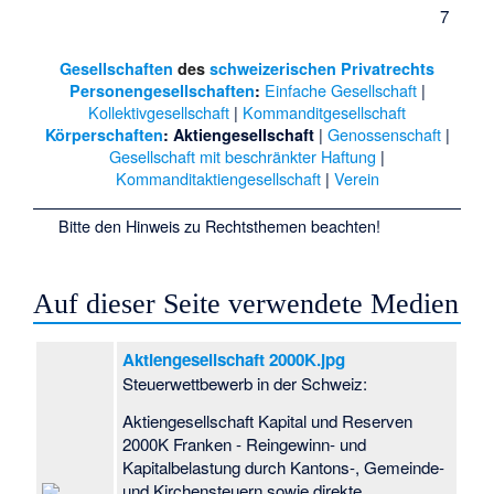
7
Gesellschaften
des
schweizerischen
Privatrechts
Einfache Gesellschaft
|
Personengesellschaften
:
Kollektivgesellschaft
|
Kommanditgesellschaft
|
Genossenschaft
|
Körperschaften
:
Aktiengesellschaft
Gesellschaft mit beschränkter Haftung
|
Kommanditaktiengesellschaft
|
Verein
Bitte den
Hinweis zu Rechtsthemen
beachten!
Auf dieser Seite verwendete Medien
Aktiengesellschaft 2000K.jpg
Steuerwettbewerb in der Schweiz:
Aktiengesellschaft Kapital und Reserven
2000K Franken - Reingewinn- und
Kapitalbelastung durch Kantons-, Gemeinde-
und Kirchensteuern sowie direkte