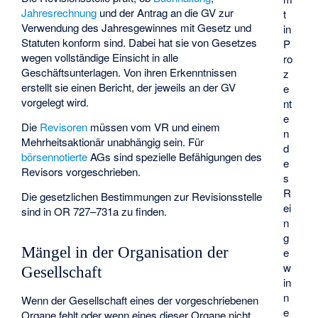
Jahresrechnung
und der Antrag an die GV zur
t
Verwendung des Jahresgewinnes mit Gesetz und
in
Statuten konform sind. Dabei hat sie von Gesetzes
P
wegen vollständige Einsicht in alle
ro
Geschäftsunterlagen. Von ihren Erkenntnissen
z
erstellt sie einen Bericht, der jeweils an der GV
e
vorgelegt wird.
nt
e
Die
Revisoren
müssen vom VR und einem
n
Mehrheitsaktionär
unabhängig sein. Für
d
börsennotierte
AGs sind spezielle Befähigungen des
e
Revisors vorgeschrieben.
s
R
Die gesetzlichen Bestimmungen zur Revisionsstelle
ei
sind in OR 727–731a zu finden.
n
g
Mängel in der Organisation der
e
w
Gesellschaft
in
n
Wenn der Gesellschaft eines der vorgeschriebenen
e
Organe fehlt oder wenn eines dieser Organe nicht