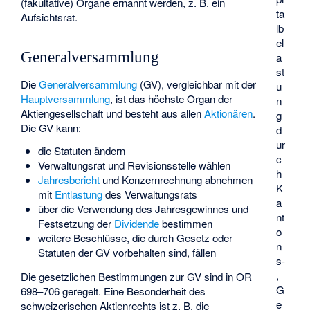
(fakultative) Organe ernannt werden, z. B. ein
ta
Aufsichtsrat.
lb
el
Generalversammlung
a
st
Die
Generalversammlung
(GV), vergleichbar mit der
u
Hauptversammlung
, ist das höchste Organ der
n
Aktiengesellschaft und besteht aus allen
Aktionären
.
g
Die GV kann:
d
ur
die Statuten ändern
c
Verwaltungsrat und Revisionsstelle wählen
h
Jahresbericht
und
Konzernrechnung
abnehmen
K
mit
Entlastung
des Verwaltungsrats
a
über die Verwendung des Jahresgewinnes und
nt
Festsetzung der
Dividende
bestimmen
o
weitere Beschlüsse, die durch Gesetz oder
n
Statuten der GV vorbehalten sind, fällen
s-
,
Die gesetzlichen Bestimmungen zur GV sind in OR
G
698–706 geregelt. Eine Besonderheit des
e
schweizerischen Aktienrechts ist z. B. die