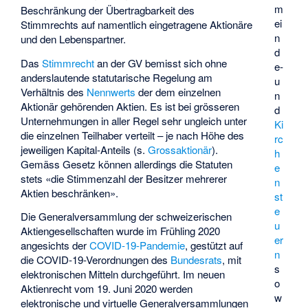
m
Beschränkung der Übertragbarkeit des
ei
Stimmrechts auf namentlich eingetragene Aktionäre
n
und den Lebenspartner.
d
Das
Stimmrecht
an der GV bemisst sich ohne
e-
anderslautende statutarische Regelung am
u
Verhältnis des
Nennwerts
der dem einzelnen
n
Aktionär gehörenden Aktien. Es ist bei grösseren
d
Unternehmungen in aller Regel sehr ungleich unter
Ki
die einzelnen Teilhaber verteilt – je nach Höhe des
rc
jeweiligen Kapital-Anteils (s.
Grossaktionär
).
h
Gemäss Gesetz können allerdings die Statuten
e
stets «die Stimmenzahl der Besitzer mehrerer
n
Aktien beschränken».
st
e
Die Generalversammlung der schweizerischen
u
Aktiengesellschaften wurde im Frühling 2020
er
angesichts der
COVID-19-Pandemie
, gestützt auf
n
die COVID-19-Verordnungen des
Bundesrats
, mit
s
elektronischen Mitteln durchgeführt. Im neuen
o
Aktienrecht vom 19. Juni 2020 werden
w
elektronische und virtuelle Generalversammlungen