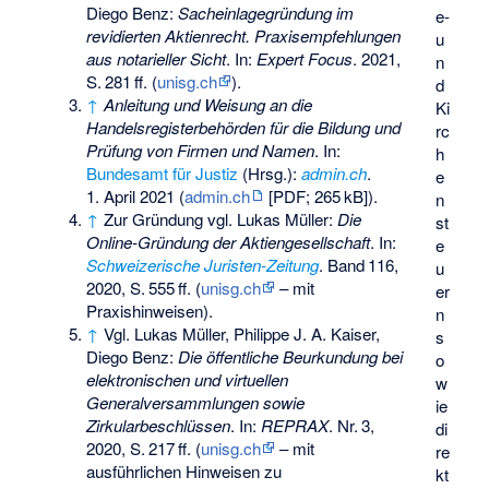
Diego Benz:
Sacheinlagegründung im
e-
revidierten Aktienrecht. Praxisempfehlungen
u
aus notarieller Sicht
. In:
Expert Focus
. 2021,
n
S.
281
ff
. (
unisg.ch
).
d
↑
Anleitung und Weisung an die
Ki
Handelsregisterbehörden für die Bildung und
rc
Prüfung von Firmen und Namen
. In:
h
Bundesamt für Justiz
(Hrsg.):
admin.ch
.
e
1. April 2021 (
admin.ch
[PDF;
265
kB
]).
n
↑
Zur Gründung vgl. Lukas Müller:
Die
st
Online-Gründung der Aktiengesellschaft
. In:
e
Schweizerische Juristen-Zeitung
.
Band
116
,
u
2020,
S.
555
ff
. (
unisg.ch
– mit
er
Praxishinweisen).
n
↑
Vgl. Lukas Müller, Philippe J. A. Kaiser,
s
Diego Benz:
Die öffentliche Beurkundung bei
o
elektronischen und virtuellen
w
Generalversammlungen sowie
ie
Zirkularbeschlüssen
. In:
REPRAX
.
Nr.
3
,
di
2020,
S.
217
ff
. (
unisg.ch
– mit
re
ausführlichen Hinweisen zu
kt