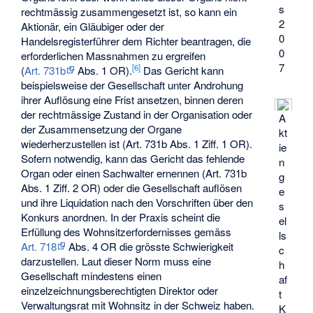
s
rechtmässig zusammengesetzt ist, so kann ein
2
Aktionär, ein Gläubiger oder der
0
Handelsregisterführer dem Richter beantragen, die
0
erforderlichen Massnahmen zu ergreifen
7
[
6
]
(
Art. 731b
Abs. 1 OR).
Das Gericht kann
beispielsweise der Gesellschaft unter Androhung
ihrer Auflösung eine Frist ansetzen, binnen deren
der rechtmässige Zustand in der Organisation oder
A
der Zusammensetzung der Organe
kt
wiederherzustellen ist (Art. 731b Abs. 1 Ziff. 1 OR).
ie
Sofern notwendig, kann das Gericht das fehlende
n
Organ oder einen Sachwalter ernennen (Art. 731b
g
Abs. 1 Ziff. 2 OR) oder die Gesellschaft auflösen
e
und ihre Liquidation nach den Vorschriften über den
s
Konkurs anordnen. In der Praxis scheint die
el
Erfüllung des Wohnsitzerfordernisses gemäss
ls
Art. 718
Abs. 4 OR die grösste Schwierigkeit
c
darzustellen. Laut dieser Norm muss eine
h
Gesellschaft mindestens einen
af
einzelzeichnungsberechtigten Direktor oder
t
Verwaltungsrat mit Wohnsitz in der Schweiz haben.
K