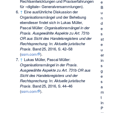
Rechtsentwicklungen und Praxiserfahrungen
e
für «digitale» Generalversammlungen).
B
↑
Eine ausführliche Diskussion der
u
Organisationsmängel und der Behebung
n
ebendieser findet sich in Lukas Müller,
d
Pascal Müller:
Organisationsmängel in der
e
Praxis. Ausgewählte Aspekte zu Art. 731b
s
OR aus Sicht des Handelsregisters und der
st
Rechtsprechung
. In:
Aktuelle juristische
e
Praxis
.
Band
25
, 2016,
S.
42–58
u
(
ssrn.com
).
er
↑
Lukas Müller, Pascal Müller:
in
Organisationsmängel in der Praxis.
s
Ausgewählte Aspekte zu Art. 731b OR aus
g
Sicht des Handelsregisters und der
e
Rechtsprechung
. In:
Aktuelle juristische
s
Praxis
.
Band
25
, 2016,
S.
44–46
a
(
ssrn.com
).
m
t
in
P