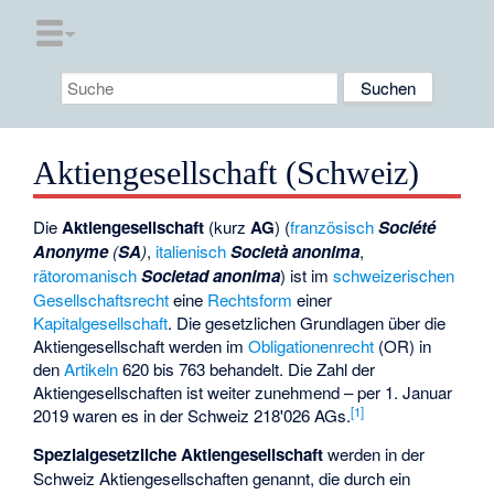
Aktiengesellschaft (Schweiz)
Die
Aktiengesellschaft
(kurz
AG
) (
französisch
Société
Anonyme
(
SA
)
,
italienisch
Società anonima
,
rätoromanisch
Societad anonima
) ist im
schweizerischen
Gesellschaftsrecht
eine
Rechtsform
einer
Kapitalgesellschaft
. Die gesetzlichen Grundlagen über die
Aktiengesellschaft werden im
Obligationenrecht
(OR) in
den
Artikeln
620 bis 763 behandelt. Die Zahl der
Aktiengesellschaften ist weiter zunehmend – per 1. Januar
[
1
]
2019 waren es in der Schweiz 218'026 AGs.
Spezialgesetzliche Aktiengesellschaft
werden in der
Schweiz Aktiengesellschaften genannt, die durch ein