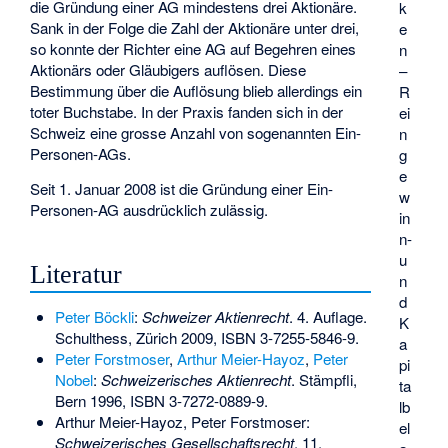
die Gründung einer AG mindestens drei Aktionäre.
k
Sank in der Folge die Zahl der Aktionäre unter drei,
e
so konnte der Richter eine AG auf Begehren eines
n
Aktionärs oder Gläubigers auflösen. Diese
–
Bestimmung über die Auflösung blieb allerdings ein
R
toter Buchstabe. In der Praxis fanden sich in der
ei
Schweiz eine grosse Anzahl von sogenannten Ein-
n
Personen-AGs.
g
e
Seit 1. Januar 2008 ist die Gründung einer Ein-
w
Personen-AG ausdrücklich zulässig.
in
n-
u
Literatur
n
d
Peter Böckli
:
Schweizer Aktienrecht
. 4. Auflage.
K
Schulthess, Zürich 2009,
ISBN 3-7255-5846-9
.
a
Peter Forstmoser
,
Arthur Meier-Hayoz
,
Peter
pi
Nobel
:
Schweizerisches Aktienrecht
. Stämpfli,
ta
Bern 1996,
ISBN 3-7272-0889-9
.
lb
Arthur Meier-Hayoz, Peter Forstmoser:
el
Schweizerisches Gesellschaftsrecht
. 11.