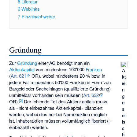
5
Literatur
6
Weblinks
7
Einzelnachweise
Gründung
Zur
Gründung
einer AG benötigt man ein
Aktienkapital
von mindestens 100'000
Franken
A
(
Art. 621
OR), wobei mindestens 20 % bzw. in
kt
jedem Fall mindestens 50'000 Franken in Form von
ie
Bargeld oder Sacheinlagen (qualifizierte Gründung)
n
unmittelbar vorhanden sein müssen (
Art. 632
g
[
2
]
OR).
Der fehlende Teil des Aktienkapitals muss
e
als «nicht einbezahltes Aktienkapital» bilanziert
s
werden, wobei dies nur bei Namenaktien möglich
el
ist. Inhaberaktien müssen vollumfänglich liberiert (=
ls
einbezahlt) werden.
c
h