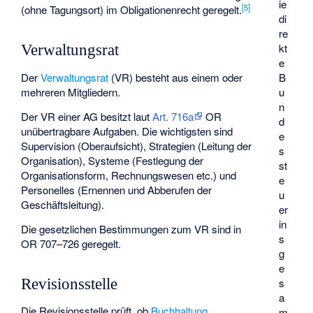
ie
[
5
]
(ohne Tagungsort) im Obligationenrecht geregelt.
di
re
kt
Verwaltungsrat
e
Der
Verwaltungsrat
(VR) besteht aus einem oder
B
mehreren Mitgliedern.
u
n
Der VR einer AG besitzt laut
Art. 716a
OR
d
unübertragbare Aufgaben. Die wichtigsten sind
e
Supervision (Oberaufsicht), Strategien (Leitung der
s
Organisation), Systeme (Festlegung der
st
Organisationsform, Rechnungswesen etc.) und
e
Personelles (Ernennen und Abberufen der
u
Geschäftsleitung).
er
in
Die gesetzlichen Bestimmungen zum VR sind in
s
OR 707–726 geregelt.
g
e
Revisionsstelle
s
a
Die Revisionsstelle prüft, ob
Buchhaltung
,
m