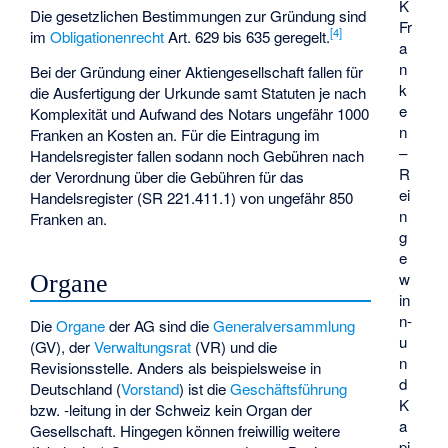
K
Die gesetzlichen Bestimmungen zur Gründung sind
Fr
[
4
]
im
Obligationenrecht
Art. 629 bis 635 geregelt.
a
n
Bei der Gründung einer Aktiengesellschaft fallen für
k
die Ausfertigung der Urkunde samt Statuten je nach
e
Komplexität und Aufwand des Notars ungefähr 1000
n
Franken an Kosten an. Für die Eintragung im
–
Handelsregister fallen sodann noch Gebühren nach
R
der Verordnung über die Gebühren für das
ei
Handelsregister (SR 221.411.1) von ungefähr 850
n
Franken an.
g
e
w
Organe
in
n-
Die
Organe
der AG sind die
Generalversammlung
u
(GV), der
Verwaltungsrat
(VR) und die
n
Revisionsstelle
. Anders als beispielsweise in
d
Deutschland (
Vorstand
) ist die
Geschäftsführung
K
bzw. -leitung in der Schweiz kein Organ der
a
Gesellschaft. Hingegen können freiwillig weitere
pi