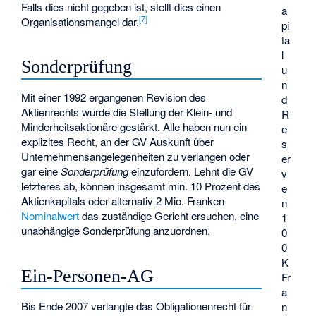
Falls dies nicht gegeben ist, stellt dies einen
a
[
7
]
Organisationsmangel dar.
pi
ta
l
Sonderprüfung
u
n
Mit einer 1992 ergangenen Revision des
d
Aktienrechts wurde die Stellung der Klein- und
R
Minderheitsaktionäre gestärkt. Alle haben nun ein
e
explizites Recht, an der GV Auskunft über
s
Unternehmensangelegenheiten zu verlangen oder
er
gar eine
Sonderprüfung
einzufordern. Lehnt die GV
v
letzteres ab, können insgesamt min. 10 Prozent des
e
Aktienkapitals oder alternativ 2 Mio. Franken
n
Nominalwert
das zuständige Gericht ersuchen, eine
1
unabhängige Sonderprüfung anzuordnen.
0
0
K
Ein-Personen-AG
Fr
a
Bis Ende 2007 verlangte das Obligationenrecht für
n