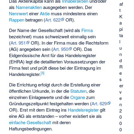
Das Aktienkapital kann als
Inhaberaktien
und/oder
af
als
Namenaktien
ausgegeben werden. Der
t
Nennwert
einer
Aktie
muss mindestens einen
K
Rappen
betragen (
Art. 622
OR).
a
pi
Der Name der Gesellschaft (wird als
Firma
ta
bezeichnet) muss schweizweit einmalig sein
l
(
Art. 951
OR). In der Firma muss die Rechtsform
u
(AG) angegeben sein (
Art. 950
OR). Das
n
Eidgenössische Amt für das Handelsregister
d
(EHRA) legt die detaillierten Voraussetzungen der
R
Firma fest und prüft diese bei der Eintragung im
e
[
3
]
Handelsregister.
s
Die Errichtung erfolgt durch die Erstellung einer
er
öffentlichen Urkunde
, in der die
Statuten
, die
v
einzelnen Einlagewerte und die
Organe
zum
e
Gründungszeitpunkt festgehalten werden (
Art. 629
n
OR). Erst mit dem Eintrag ins
Handelsregister
gilt
2
eine AG als entstanden – vorher existiert sie als
0
einfache Gesellschaft
mit deren
0
Haftungsbedingungen.
0