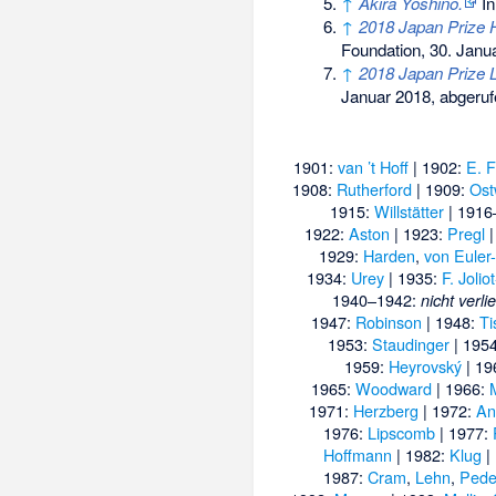
↑
Akira Yoshino.
In
↑
2018 Japan Prize 
Foundation, 30. Janu
↑
2018 Japan Prize 
Januar 2018,
abgeruf
1901:
van ’t Hoff
| 1902:
E. F
1908:
Rutherford
| 1909:
Ost
1915:
Willstätter
| 1916
1922:
Aston
| 1923:
Pregl
|
1929:
Harden
,
von Euler
1934:
Urey
| 1935:
F. Jolio
1940–1942:
nicht verli
1947:
Robinson
| 1948:
Ti
1953:
Staudinger
| 195
1959:
Heyrovský
| 19
1965:
Woodward
| 1966:
1971:
Herzberg
| 1972:
An
1976:
Lipscomb
| 1977:
Hoffmann
| 1982:
Klug
|
1987:
Cram
,
Lehn
,
Pede