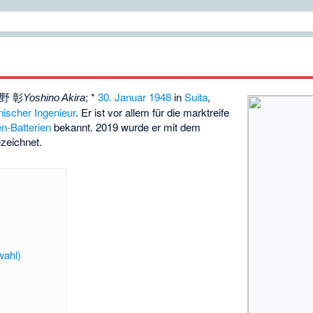
野 彰
; *
30. Januar
1948
in
Suita
,
Yoshino Akira
nischer
Ingenieur
. Er ist vor allem für die marktreife
en-Batterien
bekannt. 2019 wurde er mit dem
zeichnet.
wahl)