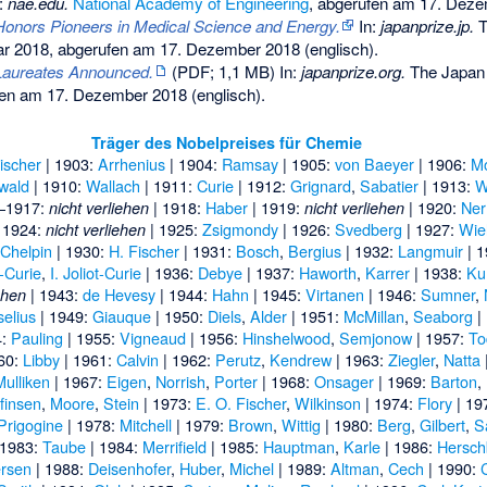
:
nae.edu.
National Academy of Engineering
,
abgerufen am 17. Deze
Honors Pioneers in Medical Science and Energy.
In:
japanprize.jp.
T
ar 2018,
abgerufen am 17. Dezember 2018
(englisch).
Laureates Announced.
(PDF; 1,1 MB) In:
japanprize.org.
The Japan 
en am 17. Dezember 2018
(englisch).
Träger des Nobelpreises für Chemie
ischer
| 1903:
Arrhenius
| 1904:
Ramsay
| 1905:
von Baeyer
| 1906:
M
wald
| 1910:
Wallach
| 1911:
Curie
| 1912:
Grignard
,
Sabatier
| 1913:
W
–1917:
| 1918:
Haber
| 1919:
| 1920:
Ner
nicht verliehen
nicht verliehen
 1924:
| 1925:
Zsigmondy
| 1926:
Svedberg
| 1927:
Wie
nicht verliehen
-Chelpin
| 1930:
H. Fischer
| 1931:
Bosch
,
Bergius
| 1932:
Langmuir
| 
t-Curie
,
I. Joliot-Curie
| 1936:
Debye
| 1937:
Haworth
,
Karrer
| 1938:
Ku
| 1943:
de Hevesy
| 1944:
Hahn
| 1945:
Virtanen
| 1946:
Sumner
,
ehen
selius
| 1949:
Giauque
| 1950:
Diels
,
Alder
| 1951:
McMillan
,
Seaborg
|
4:
Pauling
| 1955:
Vigneaud
| 1956:
Hinshelwood
,
Semjonow
| 1957:
To
60:
Libby
| 1961:
Calvin
| 1962:
Perutz
,
Kendrew
| 1963:
Ziegler
,
Natta
Mulliken
| 1967:
Eigen
,
Norrish
,
Porter
| 1968:
Onsager
| 1969:
Barton
,
finsen
,
Moore
,
Stein
| 1973:
E. O. Fischer
,
Wilkinson
| 1974:
Flory
| 19
Prigogine
| 1978:
Mitchell
| 1979:
Brown
,
Wittig
| 1980:
Berg
,
Gilbert
,
S
 1983:
Taube
| 1984:
Merrifield
| 1985:
Hauptman
,
Karle
| 1986:
Hersch
rsen
| 1988:
Deisenhofer
,
Huber
,
Michel
| 1989:
Altman
,
Cech
| 1990: