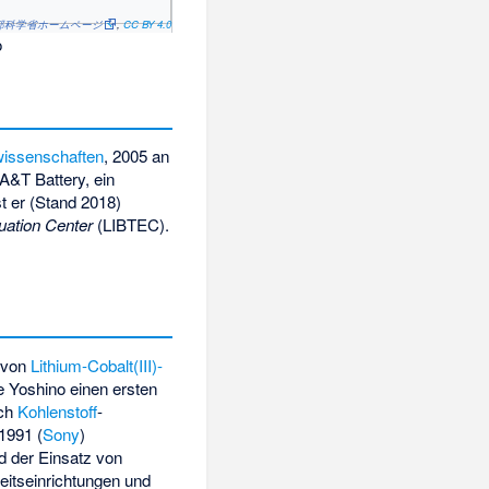
部科学省ホームページ
,
CC BY 4.0
o
wissenschaften
, 2005 an
A&T Battery
, ein
st er (Stand 2018)
uation Center
(LIBTEC).
s von
Lithium-Cobalt(III)-
e Yoshino einen ersten
rch
Kohlenstoff
-
1991 (
Sony
)
d der Einsatz von
eitseinrichtungen und