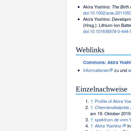
Akira Yoshino:
The Birth 
doi:10.1002/anie.201105
Akira Yoshino:
Developme
(Hrsg.): Lithium-Ion Batt
doi:10.1016/B978-0-444-
Weblinks
Commons
: Akira Yosh
Informationen
zu und
a
Einzelnachweise
↑
Profile of Akira Yo
↑
Chemienobelpreis 
am 19. Oktober 2019
↑
spektrum.de vom 9
↑
Akira Yoshino.
In