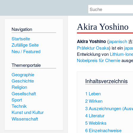
Akira Yoshino
Navigation
Startseite
Akira Yoshino
(
japanisch
吉
Zufällige Seite
Präfektur Osaka
) ist ein
japa
Neu / Featured
Entwicklung von
Lithium-Ion
Nobelpreis für Chemie
ausge
Themenportale
Geographie
Inhaltsverzeichnis
Geschichte
Religion
Gesellschaft
1
Leben
Sport
2
Wirken
Technik
3
Auszeichnungen (Aus
Kunst und Kultur
4
Literatur
Wissenschaft
5
Weblinks
6
Einzelnachweise