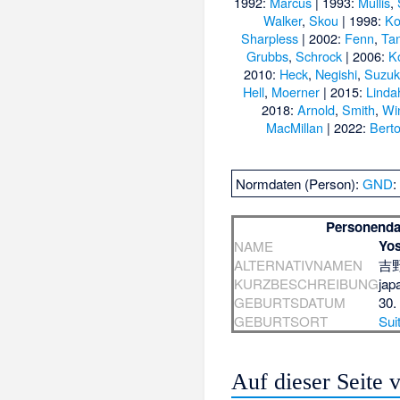
1992:
Marcus
| 1993:
Mullis
,
Walker
,
Skou
| 1998:
Ko
Sharpless
| 2002:
Fenn
,
Ta
Grubbs
,
Schrock
| 2006:
K
2010:
Heck
,
Negishi
,
Suzuk
Hell
,
Moerner
| 2015:
Linda
2018:
Arnold
,
Smith
,
Wi
MacMillan
| 2022:
Berto
Normdaten (Person):
GND
Personenda
Yos
NAME
ALTERNATIVNAMEN
吉野 
KURZBESCHREIBUNG
jap
GEBURTSDATUM
30.
GEBURTSORT
Sui
Auf dieser Seite