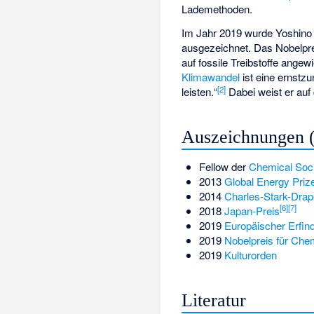
Lademethoden.
Im Jahr 2019 wurde Yoshino f
ausgezeichnet. Das Nobelprei
auf fossile Treibstoffe ange
Klimawandel
ist eine ernstz
[
2
]
leisten.“
Dabei weist er auf
Auszeichnungen 
Fellow der
Chemical Soci
2013
Global Energy Priz
2014
Charles-Stark-Drap
[
6
]
[
7
]
2018
Japan-Preis
2019
Europäischer Erfind
2019
Nobelpreis für Che
2019
Kulturorden
Literatur