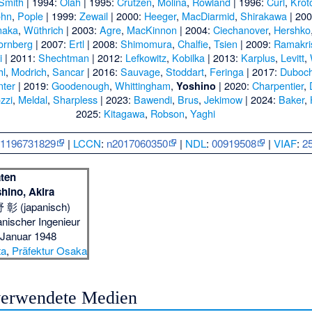
Smith
| 1994:
Olah
| 1995:
Crutzen
,
Molina
,
Rowland
| 1996:
Curl
,
Krot
hn
,
Pople
| 1999:
Zewail
| 2000:
Heeger
,
MacDiarmid
,
Shirakawa
| 20
naka
,
Wüthrich
| 2003:
Agre
,
MacKinnon
| 2004:
Ciechanover
,
Hershko
ornberg
| 2007:
Ertl
| 2008:
Shimomura
,
Chalfie
,
Tsien
| 2009:
Ramakri
i
| 2011:
Shechtman
| 2012:
Lefkowitz
,
Kobilka
| 2013:
Karplus
,
Levitt
,
hl
,
Modrich
,
Sancar
| 2016:
Sauvage
,
Stoddart
,
Feringa
| 2017:
Duboc
nter
| 2019:
Goodenough
,
Whittingham
,
| 2020:
Charpentier
,
Yoshino
zzi
,
Meldal
,
Sharpless
| 2023:
Bawendi
,
Brus
,
Jekimow
| 2024:
Baker
,
2025:
Kitagawa
,
Robson
,
Yaghi
:
1196731829
|
LCCN
:
n2017060350
|
NDL
:
00919508
|
VIAF
:
2
ten
hino, Akira
彰 (japanisch)
anischer Ingenieur
 Januar 1948
ta
,
Präfektur Osaka
 verwendete Medien