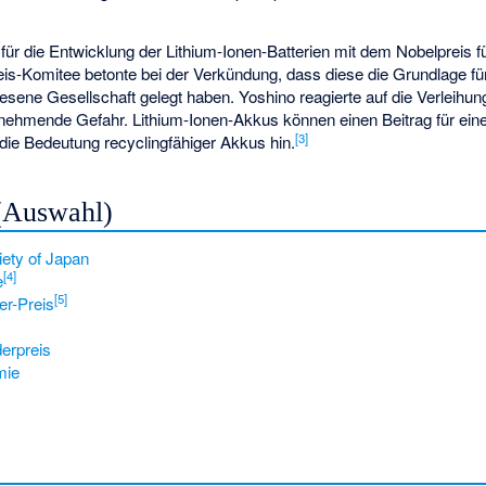
ür die Entwicklung der Lithium-Ionen-Batterien mit dem Nobelpreis 
s-Komitee betonte bei der Verkündung, dass diese die Grundlage für 
wiesene Gesellschaft gelegt haben. Yoshino reagierte auf die Verleihu
unehmende Gefahr. Lithium-Ionen-Akkus können einen Beitrag für ein
[
3
]
 die Bedeutung recyclingfähiger Akkus hin.
(Auswahl)
ety of Japan
[
4
]
e
[
5
]
er-Preis
erpreis
mie