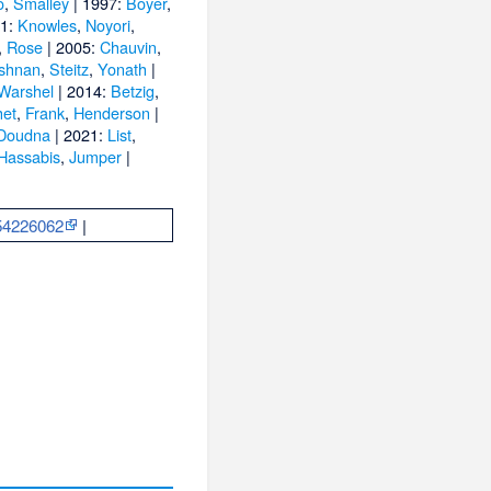
o
,
Smalley
| 1997:
Boyer
,
01:
Knowles
,
Noyori
,
,
Rose
| 2005:
Chauvin
,
shnan
,
Steitz
,
Yonath
|
Warshel
| 2014:
Betzig
,
het
,
Frank
,
Henderson
|
Doudna
| 2021:
List
,
Hassabis
,
Jumper
|
54226062
|