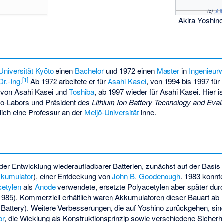
(c)
文
Akira Yoshin
Universität Kyōto
einen
Bachelor
und 1972 einen
Master
in
Ingenieur
[
1
]
Dr.-Ing.
Ab 1972 arbeitete er für
Asahi Kasei
, von 1994 bis 1997 für
von Asahi Kasei und
Toshiba
, ab 1997 wieder für Asahi Kasei. Hier i
o-Labors und Präsident des
Lithium Ion Battery Technology and Eval
lich eine Professur an der
Meijō-Universität
inne.
der Entwicklung wiederaufladbarer Batterien, zunächst auf der Basi
kkumulator
), einer Entdeckung von
John B. Goodenough
. 1983 konnt
cetylen
als
Anode
verwendete, ersetzte Polyacetylen aber später du
1985). Kommerziell erhältlich waren Akkumulatoren dieser Bauart ab 
attery). Weitere Verbesserungen, die auf Yoshino zurückgehen, sin
or
, die Wicklung als Konstruktionsprinzip sowie verschiedene Sicherh