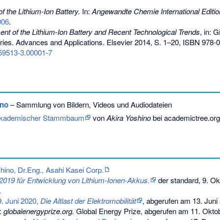
of the Lithium-Ion Battery.
In:
Angewandte Chemie International Editio
006
.
nt of the Lithium-Ion Battery and Recent Technological Trends
, in: 
eries. Advances and Applications. Elsevier 2014, S. 1–20,
ISBN 978-0
59513-3.00001-7
ino
– Sammlung von Bildern, Videos und Audiodateien
kademischer Stammbaum
von
Akira Yoshino
bei academictree.org
shino, Dr.Eng., Asahi Kasei Corp.
2019 für Entwicklung von Lithium-Ionen-Akkus.
der standard, 9. Ok
.
. Juni 2020,
Die Altlast der Elektromobilität
, abgerufen am 13. Juni
:
globalenergyprize.org.
Global Energy Prize,
abgerufen am 11. Okto