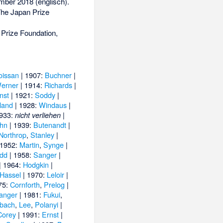
mber 2018
(englisch).
he Japan Prize
Prize Foundation,
oissan
| 1907:
Buchner
|
erner
| 1914:
Richards
|
nst
| 1921:
Soddy
|
land
| 1928:
Windaus
|
1933:
|
nicht verliehen
hn
| 1939:
Butenandt
|
Northrop
,
Stanley
|
 1952:
Martin
,
Synge
|
dd
| 1958:
Sanger
|
| 1964:
Hodgkin
|
Hassel
| 1970:
Leloir
|
75:
Cornforth
,
Prelog
|
anger
| 1981:
Fukui
,
bach
,
Lee
,
Polanyi
|
Corey
| 1991:
Ernst
|